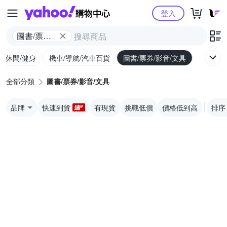
Yahoo購物中心
登入
圖書/票券/
影音/文具
外/休閒/健身
機車/導航/汽車百貨
圖書/票券/影音/文具
全部分類
圖書/票券/影音/文具
品牌
快速到貨
有現貨
挑戰低價
價格低到高
排序