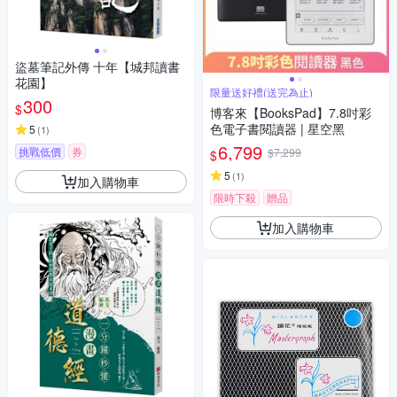
盜墓筆記外傳 十年【城邦讀書
花園】
限量送好禮(送完為止)
300
$
博客來【BooksPad】7.8吋彩
色電子書閱讀器 | 星空黑
5
(
1
)
6,799
挑戰低價
券
$7,299
$
5
(
1
)
加入購物車
限時下殺
贈品
加入購物車