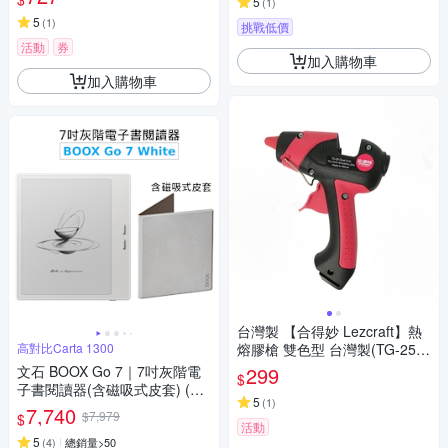
5
(
1
)
5
(
1
)
挑戰低價
活動
券
加入購物車
加入購物車
台灣製 【合得妙 Lezcraft】熱
高對比Carta 1300
熔膠槍 雙色型 台灣製(TG-25/2
5W/台灣製/送2支膠條)
文石 BOOX Go 7｜7吋灰階電
299
$
子書閱讀器(含磁吸式皮套) (象
5
(
1
)
牙白)【皮套組】
7,740
$7,979
$
活動
5
(
4
)
總銷量>50