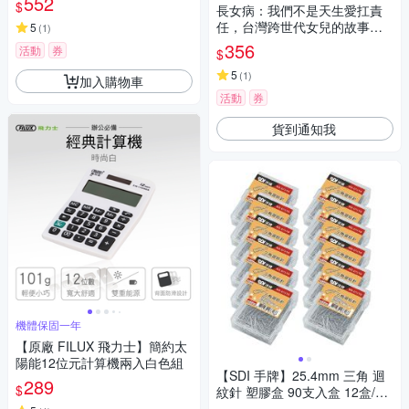
552
$
長女病：我們不是天生愛扛責
任，台灣跨世代女兒的故事
5
(
1
)
【城邦讀書花園】
356
活動
券
$
5
(
1
)
加入購物車
活動
券
貨到通知我
機體保固一年
【原廠 FILUX 飛力士】簡約太
陽能12位元計算機兩入白色組
【SDI 手牌】25.4mm 三角 迴
289
$
紋針 塑膠盒 90支入盒 12盒/組
0731G