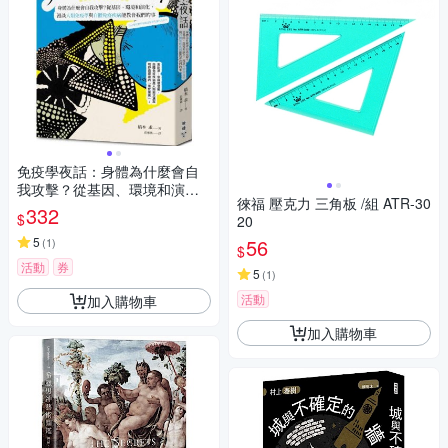
免疫學夜話：身體為什麼會自
我攻擊？從基因、環境和演
徠福 壓克力 三角板 /組 ATR-30
化，漫談人類免疫學與自體免
332
$
20
疫疾病能教會我們的事【城邦
讀書花園】
5
56
(
1
)
$
活動
券
5
(
1
)
活動
加入購物車
加入購物車