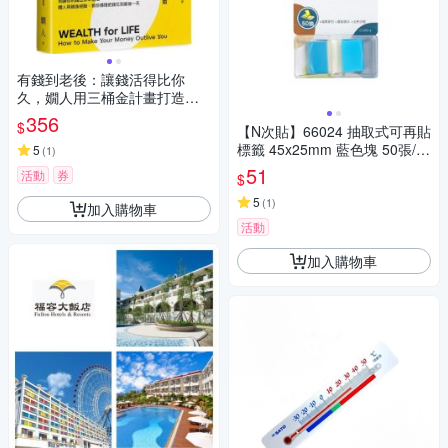
有錢到老後：讓錢活得比你
久，嫺人用三桶金計畫打造不
怕老、不怕窮的退休理財指南
356
$
【N次貼】66024 抽取式可再貼
【城邦讀書花園】
標籤 45x25mm 藍色塊 50張/1
5
(
1
)
條/卡
51
活動
券
$
5
(
1
)
加入購物車
活動
加入購物車