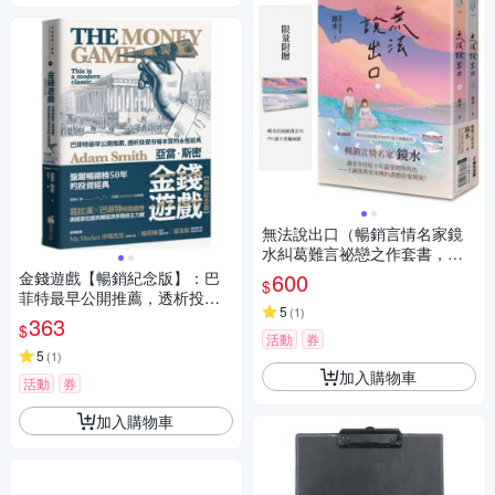
無法說出口（暢銷言情名家鏡
水糾葛難言祕戀之作套書，讀
者等待多年終於登場！）【城
金錢遊戲【暢銷紀念版】：巴
600
$
邦讀書花園】
菲特最早公開推薦，透析投資
5
(
1
)
市場本質的永恆經典【城邦讀
363
$
書花園】
活動
券
5
(
1
)
加入購物車
活動
券
加入購物車