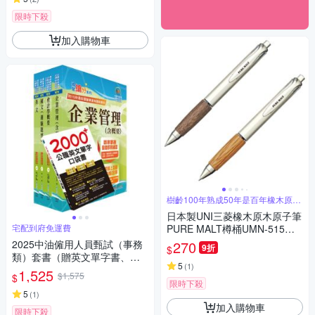
限時下殺
加入購物車
樹齡100年熟成50年是百年橡木原木
筆
日本製UNI三菱橡木原木原子筆
宅配到府免運費
PURE MALT樽桶UMN-515系
列中性圓珠筆(0.5mm筆芯;木頭
2025中油僱用人員甄試（事務
270
9折
$
部分由威士忌酒釀酒桶製)鋼珠
類）套書（贈英文單字書、題
筆-日本原裝進口
5
(
1
)
庫網帳號、雲端課程）
1,525
$1,575
$
限時下殺
5
(
1
)
加入購物車
限時下殺