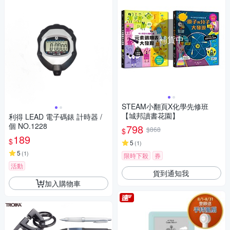
補貨中
STEAM小翻頁X化學先修班
【城邦讀書花園】
利得 LEAD 電子碼錶 計時器 /
個 NO.1228
798
$868
$
189
$
5
(
1
)
5
(
1
)
限時下殺
券
活動
貨到通知我
加入購物車