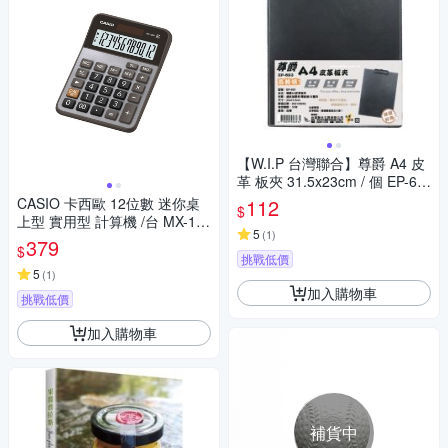
【W.I.P 台灣聯合】尊爵 A4 皮
革 板夾 31.5x23cm / 個 EP-69
3
CASIO 卡西歐 12位數 迷你桌
112
$
上型 實用型 計算機 /台 MX-12
5
(
1
)
0B
379
$
挑戰低價
5
(
1
)
加入購物車
挑戰低價
加入購物車
補貨中