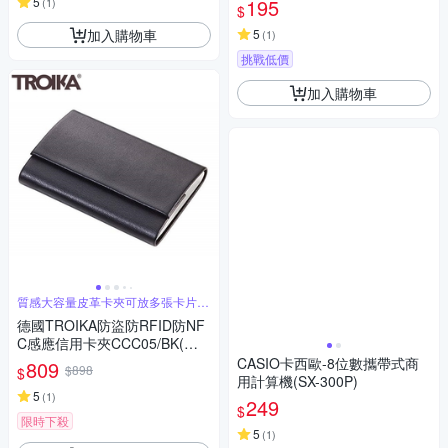
5
195
(
1
)
$
加入購物車
5
(
1
)
挑戰低價
加入購物車
質感大容量皮革卡夾可放多張卡片，
非常方便
德國TROIKA防盜防RFID防NF
C感應信用卡夾CCC05/BK(外/
質感皮革;內/不鏽鋼硬盒設計;磁
CASIO卡西歐-8位數攜帶式商
809
$898
$
扣開關)
用計算機(SX-300P)
5
(
1
)
249
$
限時下殺
5
(
1
)