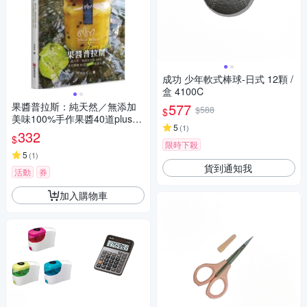
成功 少年軟式棒球-日式 12顆 /
盒 4100C
果醬普拉斯：純天然／無添加
577
$588
$
美味100%手作果醬40道plus食
5
(
1
)
譜8道【城邦讀書花園】
332
$
限時下殺
5
(
1
)
貨到通知我
活動
券
加入購物車