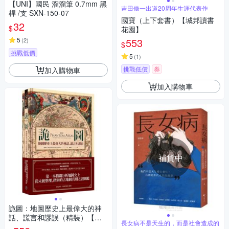
【UNI】國民 溜溜筆 0.7mm 黑
吉田修一出道20周年生涯代表作
桿 /支 SXN-150-07
國寶（上下套書）【城邦讀書
32
$
花園】
5
553
(
2
)
$
挑戰低價
5
(
1
)
挑戰低價
券
加入購物車
加入購物車
補貨中
詭圖：地圖歷史上最偉大的神
話、謊言和謬誤（精裝）【城
長女病不是天生的，而是社會造成的
邦讀書花園】