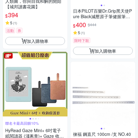
人類圖，你與自我和解的開始
【城邦讀書花園】
日本PILOT百樂Dr.Grip黑天使P
394
$
ure Black減壓原子筆健握筆圓
珠筆BDGFB-80F系列(油性0.7
5
400
(
1
)
$444
$
mm)原子筆人體工學設計
活動
券
5
(
1
)
限時下殺
加入購物車
加入購物車
聯名卡最高回饋10%
HyRead Gaze Mini+ 6吋電子
徠福 鋼直尺 100cm /支 NO.40
紙閱讀器 (淺蔥青)+ Gaze 收納