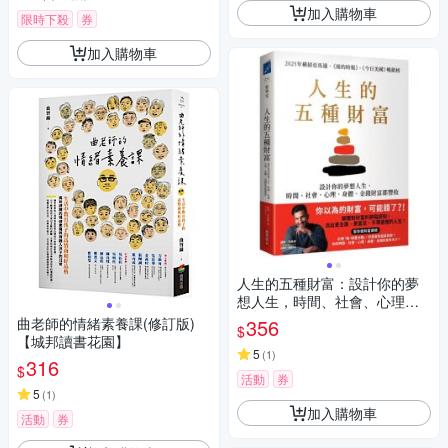
加入購物車
限時下殺
券
加入購物車
人生的五種財富：設計你的夢
想人生，時間、社會、心理、
身體、金錢財富都豐收【城邦
曲老師的情緒素養課(修訂版)
356
$
讀書花園】
【城邦讀書花園】
5
(
1
)
316
$
活動
券
5
(
1
)
加入購物車
活動
券