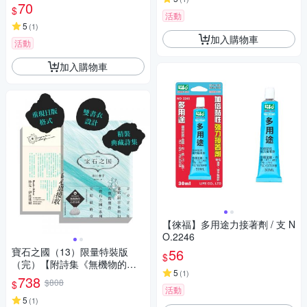
70
$
活動
5
(
1
)
加入購物車
活動
加入購物車
【徠福】多用途力接著劑 / 支 N
O.2246
寶石之國（13）限量特裝版
56
$
（完）【附詩集《無機物的心
5
(
1
)
思接收》，另贈台灣限定典藏
738
$808
$
閃膜書籤】【城邦讀書花園】
活動
5
(
1
)