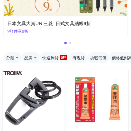
日本文具大賞UNI三菱_日式文具結帳9折
滿1件享9折
分類
品牌
快速到貨
有現貨
挑戰低價
價格低到