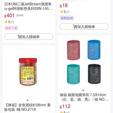
日本UNI三菱JetStream溜溜筆
18
$
α-gel阿發軟墊系列SXN-1000-
5
(
1
)
07緩衝吸震技術，減緩書寫時
401
$445
$
手指的壓力
挑戰低價
5
(
1
)
加入購物車
限時下殺
加入購物車
徠福 鐵製地圖筆筒 7.5X10cm
（紅、藍、綠、黑） / 個 NO.2
341
【徠福】金色迴紋針28mm 量
112
$
販包裝 /桶 NO.2719
5
(
1
)