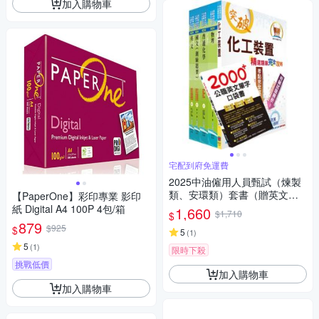
加入購物車
宅配到府免運費
2025中油僱用人員甄試（煉製
類、安環類）套書（贈英文單
【PaperOne】彩印專業 影印
字書、題庫網帳號、雲端課
紙 Digital A4 100P 4包/箱
1,660
$1,710
$
程）
879
$925
$
5
(
1
)
5
(
1
)
限時下殺
挑戰低價
加入購物車
加入購物車