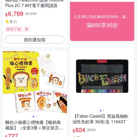
Plus 2C 7.8吋電子書閱讀器
6,799
$6,999
$
文具/辦公用品滿490享98折，滿890享95折
5
(
1
)
滿890享95折
限時下殺
券
貨到通知我
【Faber-Castell】黑旋風極軟
油性色鉛筆 36色/盒 116437
麵包小偷暖心禮物書【暢銷典
藏版】（全套3冊＋限定留言小
824
$840
$
卡）【城邦讀書花園】
727
$