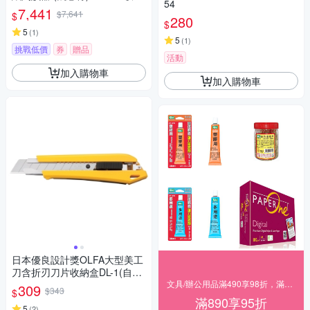
54
保護套 (組合)
7,441
$7,641
$
280
$
5
(
1
)
5
(
1
)
挑戰低價
券
贈品
活動
加入購物車
加入購物車
日本優良設計獎OLFA大型美工
刀含折刃刀片收納盒DL-1(自動
鎖定刀片18mm,207B)大美工刀
文具/辦公用品滿490享98折，滿890享95折
309
$343
$
切割刀
滿890享95折
5
(
2
)