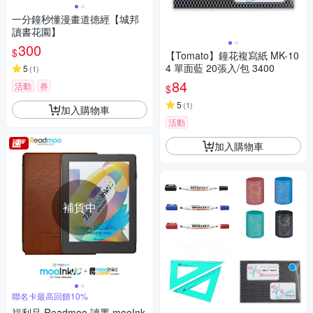
一分鐘秒懂漫畫道德經【城邦
讀書花園】
300
$
【Tomato】鐘花複寫紙 MK-10
4 單面藍 20張入/包 3400
5
(
1
)
84
活動
券
$
5
(
1
)
加入購物車
活動
加入購物車
補貨中
聯名卡最高回饋10%
福利品 Readmoo 讀墨 mooInk