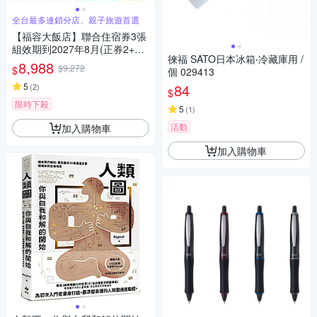
全台最多連鎖分店、親子旅遊首選
【福容大飯店】聯合住宿券3張
組效期到2027年8月(正券2+贈
徠福 SATO日本冰箱‧冷藏庫用 /
券1)
8,988
$9,272
$
個 029413
5
84
(
2
)
$
限時下殺
5
(
1
)
活動
加入購物車
加入購物車