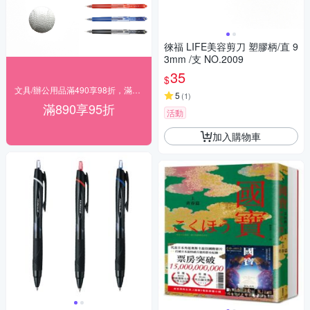
徠福 LIFE美容剪刀 塑膠柄/直 9
3mm /支 NO.2009
35
$
文具/辦公用品滿490享98折，滿890享95折
5
(
1
)
滿890享95折
活動
加入購物車