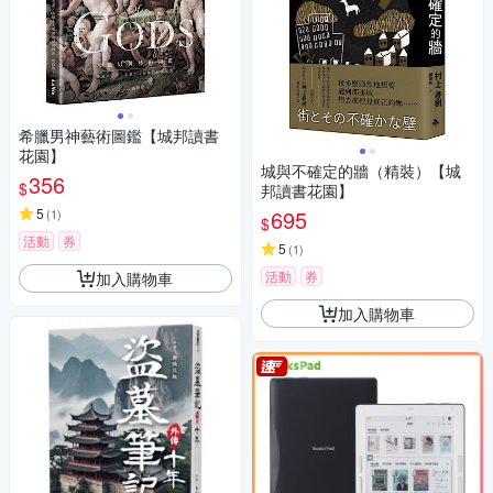
希臘男神藝術圖鑑【城邦讀書
花園】
城與不確定的牆（精裝）【城
356
$
邦讀書花園】
5
695
(
1
)
$
活動
券
5
(
1
)
活動
券
加入購物車
加入購物車