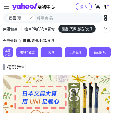
Yahoo購物中心
登入
圖書/票券/
影音/文具
外/休閒/健身
機車/導航/汽車百貨
圖書/票券/影音/文具
全部分類
圖書/票券/影音/文具
全部
書籍 / 雜誌
文具
玩樂生活
住宿休息
分類
精選活動