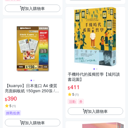
加入購物車
手機時代的孤獨哲學【城邦讀
書花園】
【kuanyo】日本進口 A4 優質
411
$
亮面銅板紙 150gsm 250張 /包
5
(
1
)
GS150
390
$
活動
券
5
(
1
)
加入購物車
挑戰低價
加入購物車