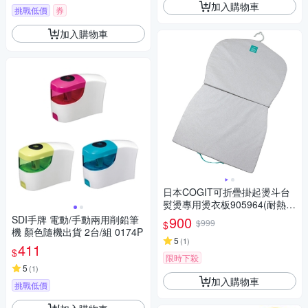
加入購物車
挑戰低價
券
加入購物車
日本COGIT可折疊掛起燙斗台
熨燙專用燙衣板905964(耐熱柔
軟但不可水洗)燙衣版熨衣板本
SDI手牌 電動/手動兩用削鉛筆
900
$999
$
機 顏色隨機出貨 2台/組 0174P
5
(
1
)
411
$
限時下殺
5
(
1
)
加入購物車
挑戰低價