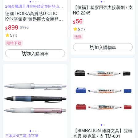
2個金屬環且具咔嗒鎖定並附登山扣
【徠福】塑膠用強力接著劑 / 支
鉤
NO.2245
德國TROIKA高質感D-CLIC
K“咔嗒鎖定”鑰匙圈含金屬登山
56
$
鉤扣環KR18-06/GM槍灰色(球
899
$998
$
5
(
1
)
形鎖定;2個金屬環;具登山扣鉤)
Keyring 適男生禮物科技小物推
5
(
1
)
活動
薦
限時下殺
加入購物車
加入購物車
【SIMBALION 雄獅文具】雙頭
日本UNI三菱 原字筆
奇異 麥克筆 / 支 TM-001