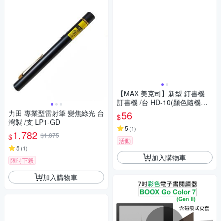
【MAX 美克司】新型 釘書機
訂書機 /台 HD-10(顏色隨機出
貨)
力田 專業型雷射筆 變焦綠光 台
56
$
灣製 /支 LP1-GD
5
(
1
)
1,782
$1,875
$
活動
5
(
1
)
加入購物車
限時下殺
加入購物車