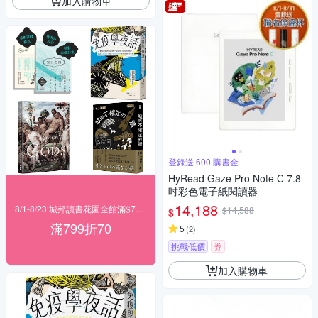
加入購物車
登錄送 600 購書金
HyRead Gaze Pro Note C 7.8
吋彩色電子紙閱讀器
14,188
8/1-8/23 城邦讀書花園全館滿$799折70
$14,588
$
滿799折70
5
(
2
)
挑戰低價
券
加入購物車