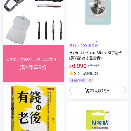
登錄送 300 購書金
HyRead Gaze Mini+ 6吋電子
紙閱讀器 (淺蔥青)
日本文具大賞UNI三菱_日式文具結帳9折
6,990
$7,190
滿1件享9折
$
5
(
3
)
總銷量>50
挑戰低價
券
加入購物車