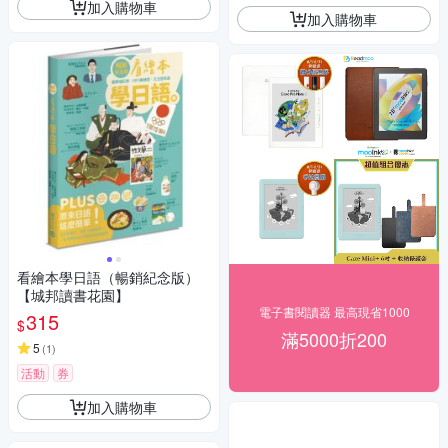
加入購物車
加入購物車
看繪本學日語（暢銷紀念版）
【城邦讀書花園】
電子書閱讀器 最高現省1000
315
$
滿5000折200
5
(
1
)
活動
券
加入購物車