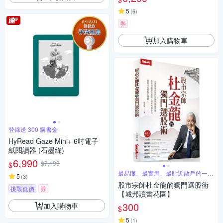
5
(
6
)
券
加入購物車
登錄送 300 購書金
HyRead Gaze Mini+ 6吋電子
紙閱讀器 (石墨綠)
6,990
$7,190
$
最易懂、最實用、最貼近散戶的一本
5
(
3
)
書
股市宗師杜金龍的獨門選股術
挑戰低價
券
【城邦讀書花園】
300
加入購物車
$
5
(
1
)