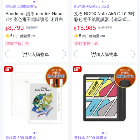
登錄送 2000購書金
彩色電子紙Kaleido 3
Readmoo 讀墨 mooInk Nana
文石 BOOX Note Air5 C 10.3吋
7吋 彩色電子書閱讀器-迷月白
彩色電子紙閱讀器【磁吸式皮
套組】
8,799
15,985
$8,999
$16,479
$
$
5
5
(
2
)
總銷量>50
(
5
)
總銷量>50
限時下殺
券
限時下殺
券
加入購物車
加入購物車
登錄送 600 購書金
登錄送 2000 購書金