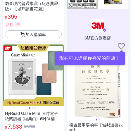
窮查理的普通常識（紀念典藏
版）【城邦讀書花園】
395
$
活動
券
加入購物車
3M官方旗艦店
現在可以追蹤你喜愛的商店！
HyRead Gaze Mini+ 6吋電子
紙閱讀器 (經典白)+6吋側翻保
護殼
7,533
投資最重要的事【城邦讀書花
$7,733
$
園】