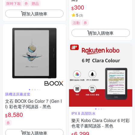
限時下殺
券
贈品
300
$
加入購物車
5
(
3
)
活動
券
加入購物車
購機送原廠皮套
文石 BOOX Go Color 7 (Gen I
I) 彩色電子閱讀器 - 黑色
8,580
IPX 8 高階防水
$
樂天 Kobo Clara Colour 6 吋彩
券
色電子書閱讀器 - 黑色
6,299
加入購物車
$