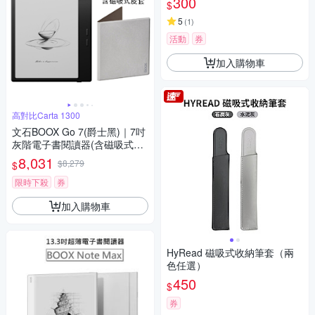
300
$
5
(
1
)
活動
券
加入購物車
高對比Carta 1300
文石BOOX Go 7(爵士黑)｜7吋
灰階電子書閱讀器(含磁吸式皮
套)【皮套組】
8,031
$8,279
$
限時下殺
券
加入購物車
HyRead 磁吸式收納筆套（兩
色任選）
450
$
券