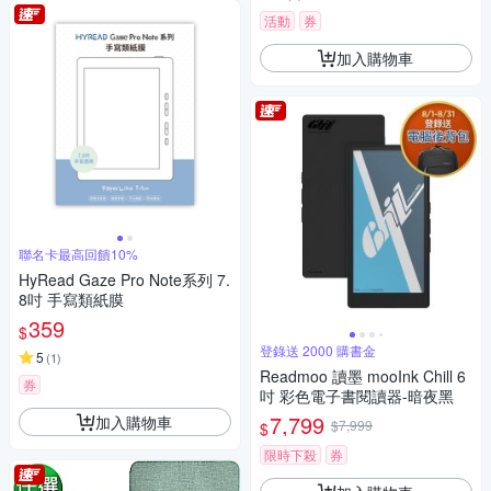
活動
券
加入購物車
聯名卡最高回饋10%
HyRead Gaze Pro Note系列 7.
8吋 手寫類紙膜
359
$
登錄送 2000 購書金
5
(
1
)
Readmoo 讀墨 mooInk Chill 6
券
吋 彩色電子書閱讀器-暗夜黑
7,799
加入購物車
$7,999
$
限時下殺
券