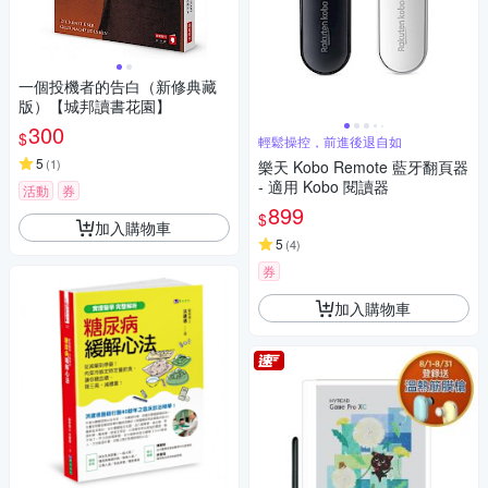
一個投機者的告白（新修典藏
版）【城邦讀書花園】
300
$
輕鬆操控，前進後退自如
5
(
1
)
樂天 Kobo Remote 藍牙翻頁器
- 適用 Kobo 閱讀器
活動
券
899
$
加入購物車
5
(
4
)
券
加入購物車