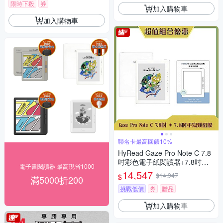
限時下殺
券
加入購物車
加入購物車
聯名卡最高回饋10%
HyRead Gaze Pro Note C 7.8
吋彩色電子紙閱讀器+7.8吋手
電子書閱讀器 最高現省1000
寫類紙膜 (組合)
14,547
$14,947
$
滿5000折200
挑戰低價
券
贈品
加入購物車