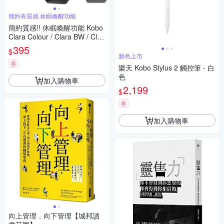
簡約有質感 休眠喚醒功能
簡約質感!! 休眠喚醒功能 Kobo
Clara Colour / Clara BW / Clar
a 2E 6吋 電子書 保護套 保護殼
395
$
橫向 直立 輕鬆轉換 皮套
新色上市
券
樂天 Kobo Stylus 2 觸控筆 - 白
色
加入購物車
2,199
$
券
加入購物車
向上管理．向下管理【城邦讀