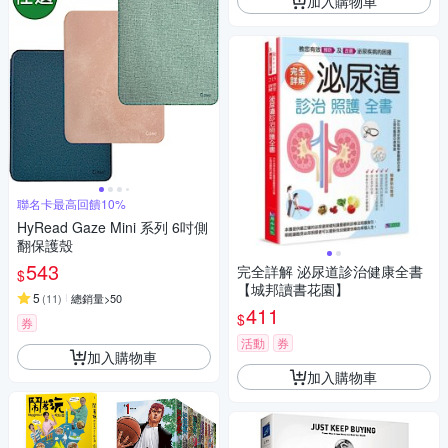
加入購物車
聯名卡最高回饋10%
HyRead Gaze Mini 系列 6吋側
翻保護殼
543
完全詳解 泌尿道診治健康全書
$
【城邦讀書花園】
5
(
11
)
總銷量>50
411
$
券
活動
券
加入購物車
加入購物車