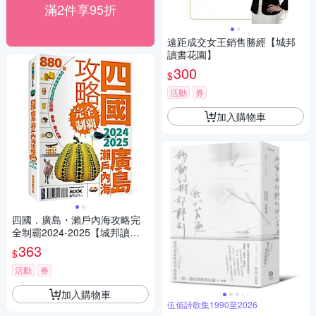
滿2件享95折
遠距成交女王銷售勝經【城邦
讀書花園】
300
$
活動
券
加入購物車
四國．廣島・瀨戶內海攻略完
全制霸2024-2025【城邦讀書
花園】
363
$
活動
券
加入購物車
伍佰詩歌集1990至2026