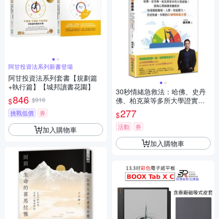
阿甘投資法系列新書登場
阿甘投資法系列套書【規劃篇
+執行篇】【城邦讀書花園】
30秒情緒急救法：哈佛、史丹
846
$916
佛、柏克萊等多所大學證實！
$
諮商心理師鍾育騰教你快速擺
277
挑戰低價
券
$
脫職場、人際、家庭壓力，告
別焦慮、失眠的83個情緒處方
活動
券
加入購物車
箋【城邦讀書花園】
加入購物車