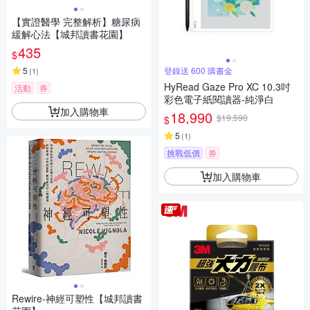
【實證醫學 完整解析】糖尿病
緩解心法【城邦讀書花園】
435
$
5
登錄送 600 購書金
(
1
)
HyRead Gaze Pro XC 10.3吋
活動
券
彩色電子紙閱讀器-純淨白
加入購物車
18,990
$19,590
$
5
(
1
)
挑戰低價
券
加入購物車
Rewire-神經可塑性【城邦讀書