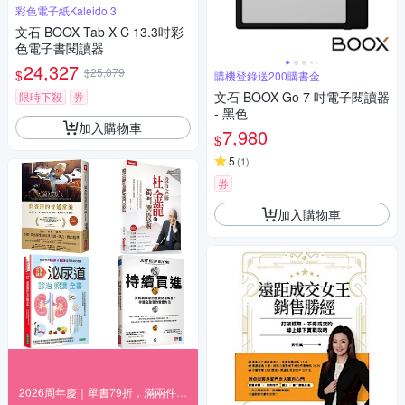
彩色電子紙Kaleido 3
文石 BOOX Tab X C 13.3吋彩
色電子書閱讀器
24,327
$25,079
$
購機登錄送200購書金
文石 BOOX Go 7 吋電子閱讀器
限時下殺
券
- 黑色
加入購物車
7,980
$
5
(
1
)
券
加入購物車
2026周年慶｜單書79折，滿兩件再享95折