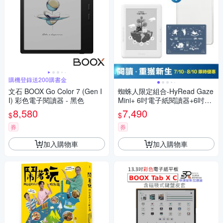
購機登錄送200購書金
文石 BOOX Go Color 7 (Gen I
蜘蛛人限定組合-HyRead Gaze
I) 彩色電子閱讀器 - 黑色
Mini+ 6吋電子紙閱讀器+6吋蜘
蛛人配件組(透明軟膠殼 +環保
8,580
7,490
$
$
切割墊)
券
券
加入購物車
加入購物車