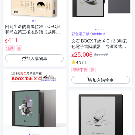
回到生命的喜馬拉雅：CEO與
和尚在第三極地對話【城邦讀
彩色電子紙Kaleido 3
書花園】
411
$
文石 BOOX Tab X C 13.3吋彩
色電子書閱讀器，含磁吸式皮
活動
券
套【皮套組】
25,006
$25,779
$
加入購物車
4.3
(
1
)
限時下殺
券
加入購物車