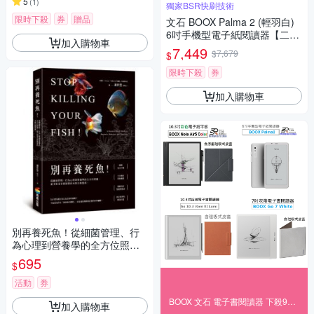
5
(
1
)
獨家BSR快刷技術
限時下殺
券
贈品
文石 BOOX Palma 2 (輕羽白)
6吋手機型電子紙閱讀器【二合
加入購物車
一皮套組】
7,449
$7,679
$
限時下殺
券
加入購物車
別再養死魚！從細菌管理、行
為心理到營養學的全方位照
護，新手和老手都需要的水族
695
$
自救指南【城邦讀書花園】
活動
券
BOOX 文石 電子書閱讀器 下殺97折
加入購物車