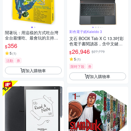
彩色電子紙Kaleido 3
鬧著玩：用這樣的方式吃台灣
全台最懂吃、最會玩的主持天
文石 BOOX Tab X C 13.3吋彩
團，帶你走進隱藏版的台灣！
色電子書閱讀器，含中文鍵盤
356
$
【城邦讀書花園】
皮套【鍵盤皮套組】
26,946
$27,779
$
5
(
1
)
5
(
1
)
活動
券
限時下殺
券
加入購物車
加入購物車