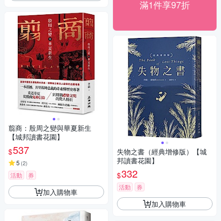
滿1件享97折
翦商：殷周之變與華夏新生
【城邦讀書花園】
537
$
失物之書（經典增修版）【城
邦讀書花園】
5
(
2
)
332
$
活動
券
活動
券
加入購物車
加入購物車