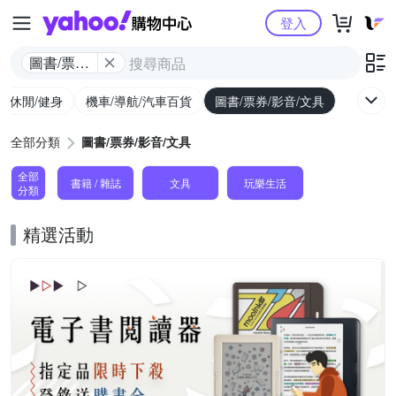
Yahoo購物中心
登入
圖書/票券/
影音/文具
外/休閒/健身
機車/導航/汽車百貨
圖書/票券/影音/文具
全部分類
圖書/票券/影音/文具
全部
書籍 / 雜誌
文具
玩樂生活
分類
精選活動