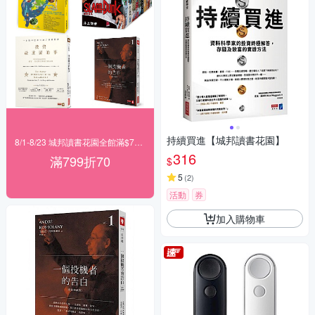
持續買進【城邦讀書花園】
8/1-8/23 城邦讀書花園全館滿$799折70
316
滿799折70
$
5
(
2
)
活動
券
加入購物車