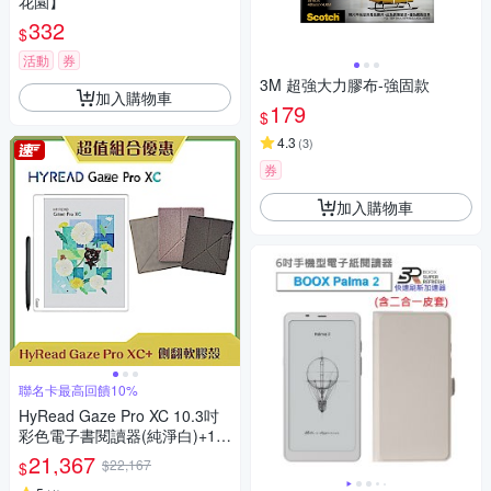
花園】
332
$
活動
券
3M 超強大力膠布-強固款
加入購物車
179
$
4.3
(
3
)
券
加入購物車
聯名卡最高回饋10%
HyRead Gaze Pro XC 10.3吋
彩色電子書閱讀器(純淨白)+10.
3吋側翻軟膠殼 (組合)
21,367
$22,167
$