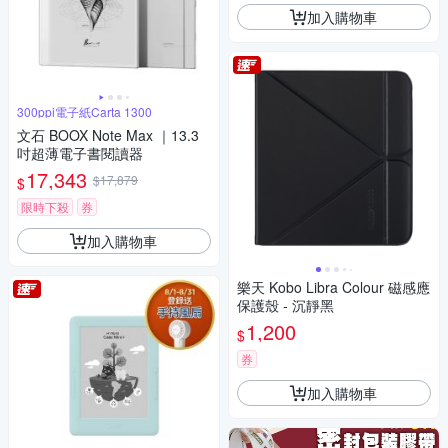
加入購物車
300ppi電子紙Carta 1300
文石 BOOX Note Max ｜13.3
吋超薄電子書閱讀器
17,343
$17,879
$
限時下殺
券
加入購物車
樂天 Kobo Libra Colour 磁感應
保護殼 - 沉靜黑
1,200
$
券
加入購物車