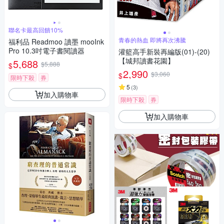
聯名卡最高回饋10%
青春的熱血 即將再次沸騰
福利品 Readmoo 讀墨 mooInk
Pro 10.3吋電子書閱讀器
灌籃高手新裝再編版(01)-(20)
【城邦讀書花園】
5,688
$5,888
$
2,990
$3,060
$
限時下殺
券
5
(
3
)
加入購物車
限時下殺
券
加入購物車