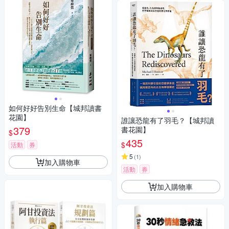
如何好好告別生命【城邦讀書
花園】
誰讓恐龍有了羽毛？【城邦讀
379
書花園】
$
435
$
活動
券
5
(
1
)
加入購物車
活動
券
加入購物車