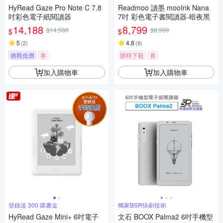
HyRead Gaze Pro Note C 7.8
Readmoo 讀墨 mooInk Nana
吋彩色電子紙閱讀器
7吋 彩色電子書閱讀器-暗夜黑
14,188
8,799
$14,588
$8,999
$
$
5
4.8
(
2
)
(
9
)
挑戰低價
券
限時下殺
券
加入購物車
加入購物車
登錄送 300 購書金
獨家BSR快刷技術
HyRead Gaze Mini+ 6吋電子
文石 BOOX Palma2 6吋手機型