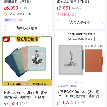
紙閱讀器 (經典白)
電子紙閱讀器(輕羽白)
6,990
7,061
$7,190
$7,279
$
$
5
(
15
)
總銷量>100
限時下殺
券
挑戰低價
券
加入購物車
加入購物車
極致美學、輕薄上手
文石 BOOX Go 10.3 (Gen II) L
HyRead Gaze Mini+ 6吋電子
umi｜10.3吋超薄電子書閱讀器
紙閱讀器 (淺蔥青)+6吋側翻保
(前光版)【磁吸式皮套組】
護殼
13,755
7,533
$14,180
$
$7,733
$