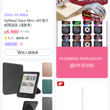
登錄送 300 購書金
HyRead Gaze Mini+ 6吋電子
紙閱讀器 (淺蔥青)
6,990
$7,190
$
5
(
3
)
總銷量>50
挑戰低價
券
加入購物車
3M 爸氣購物節 居家用品最高享83折！
滿3件享83折