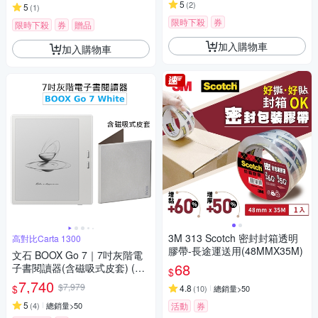
5
(
2
)
5
(
1
)
限時下殺
券
限時下殺
券
贈品
加入購物車
加入購物車
3M 313 Scotch 密封封箱透明
高對比Carta 1300
膠帶-長途運送用(48MMX35M)
文石 BOOX Go 7｜7吋灰階電
68
子書閱讀器(含磁吸式皮套) (象
$
牙白)【皮套組】
7,740
$7,979
$
4.8
(
10
)
總銷量>50
5
(
4
)
總銷量>50
活動
券