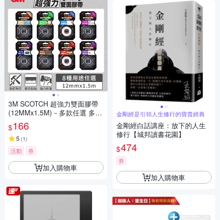
3M SCOTCH 超強力雙面膠帶
(12MMx1.5M)－多款任選 多種
金剛經是引領人生修行的寶貴經典
用途
166
金剛經白話講座：放下的人生
$
修行【城邦讀書花園】
5
(
1
)
474
$
活動
券
券
加入購物車
加入購物車