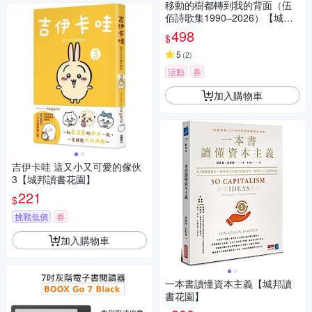
移動的樹都轉到我的背面（伍
佰詩歌集1990–2026）【城邦
讀書花園】
498
$
5
(
2
)
活動
券
加入購物車
吉伊卡哇 這又小又可愛的傢伙
3【城邦讀書花園】
221
$
挑戰低價
券
加入購物車
一本書讀懂資本主義【城邦讀
書花園】