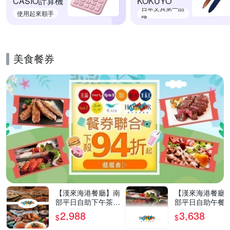
CASIO計算機
KOKUYO
日本文具第一品
使用起來順手
牌
美食餐券
的優惠推薦活動
【漢來海港餐廳】南
【漢來海港餐廳
部平日自助下午茶餐
部平日自助午餐
券4張
4張
2,988
3,638
$
$