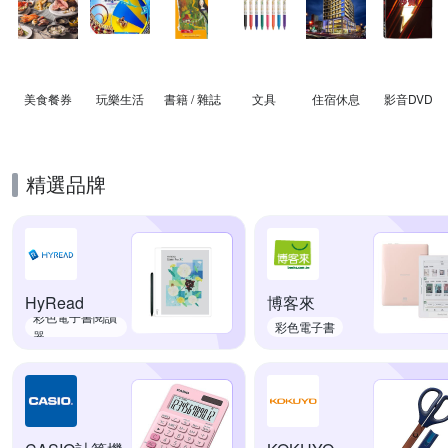
美食餐券
玩樂生活
書籍 / 雜誌
文具
住宿休息
影音DVD
精選品牌
HyRead
博客來
彩色電子書閱讀
彩色電子書
器