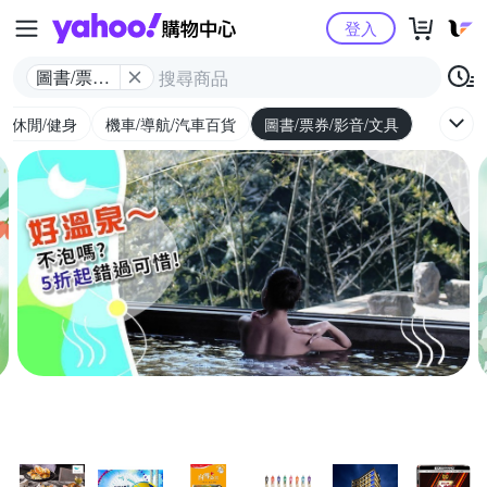
Yahoo購物中心
登入
圖書/票券/
影音/文具
外/休閒/健身
機車/導航/汽車百貨
圖書/票券/影音/文具