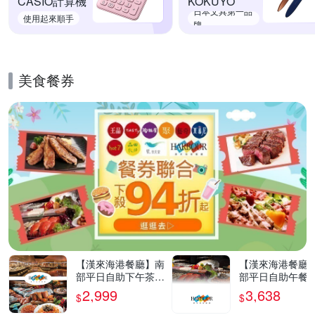
CASIO計算機
KOKUYO
日本文具第一品
使用起來順手
牌
美食餐券
的優惠推薦活動
【漢來海港餐廳】南
【漢來海港餐廳
部平日自助下午茶餐
部平日自助午餐
券4張
4張
2,999
3,638
$
$