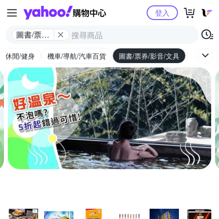
Yahoo購物中心
登入
圖書/票券/
影音/文具
外/休閒/健身
機車/導航/汽車百貨
圖書/票券/影音/文具