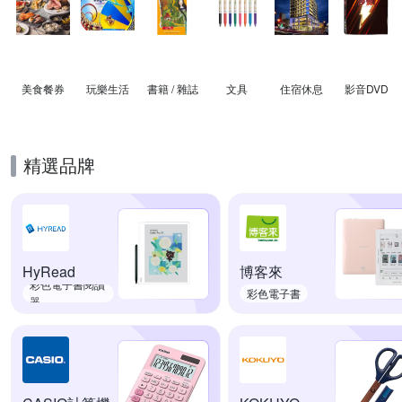
美食餐券
玩樂生活
書籍 / 雜誌
文具
住宿休息
影音DVD
精選品牌
HyRead
博客來
彩色電子書閱讀
彩色電子書
器