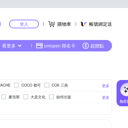
購物車
帳號綁定送
登入
看更多
uniopen 聯名卡
超贈點
COCO 都可
COX 三燕
’ACHE
更多
f von Faber-Castell
GASH
HyRead
麥浩斯
大是文化
如何出版
更多
FE 徠福
MAX 美克司
MBS 萬事捷
積木文化
左岸文化
如果出版
列
膚券
標籤紙
色鉛筆
漫畫
收納箱/收納盒
SPA券
修正帶
便條紙
性愛教育
休息券
書套
信封/信紙
辦公小物
語言能力檢定測驗
遊樂園券
筆芯
海報
膠帶
更多
更多
更多
更多
更多
PLATINUM 白金
PLUS+
原點出版
春光
瑞昇文化
繪本/圖畫書
印章
博弈
削鉛筆機
其他紙製品
家庭醫藥保健
印泥
其他商品
卡通商品
ER 施德樓
STRONG 自強牌
大寫出版
大家出版
國際學村
/練習本
切割墊
電腦資訊
筆筒
圓規
親子教養
史地