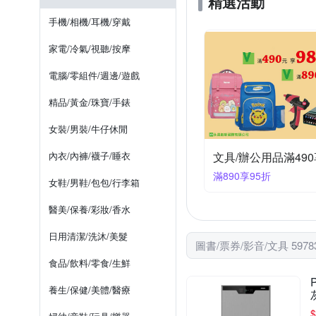
精選活動
SUCCESS 成功
TEMP
Smart智富
大樂文化
日語
升學考試
國中
手機/相機/耳機/穿戴
筆樂 PENROTE
荷生活
經濟/金融/趨勢
政治 / 法律
家電/冷氣/視聽/按摩
歐/美/非/大洋洲旅遊
運動
電腦/零組件/週邊/遊戲
精品/黃金/珠寶/手錶
女裝/男裝/牛仔休閒
內衣/內褲/襪子/睡衣
滿890享95折
女鞋/男鞋/包包/行李箱
醫美/保養/彩妝/香水
日用清潔/洗沐/美髮
圖書/票券/影音/文具 5978
食品/飲料/零食/生鮮
養生/保健/美體/醫療
$