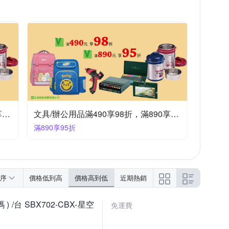
樹德
其他品牌
力大
同春
書館
小說
休閒/嗜好
心理學/社會議題
花園
飲食保健
行銷廣告/業務
文具/辦公用品滿490享98折，滿890享95折
文具/辦公用品滿490享98折，滿890享95折
滿890享95折
序
價格低到高
價格高到低
近期熱銷
) /台 SBX702-CBX-星空
免運費