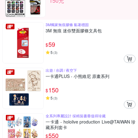
150元
3M獨家無痕膠條 黏著穩固
3M 無痕 迷你雙面膠條文具包
59
$
5
(
3
)
出遊 / 步調 / 夜空下
一卡通PLUS - 小熊維尼 原畫系列
150
$
5
(
3
)
全系列專屬設計 採精裝書冊值得珍藏
一卡通 - hololive production Live@TAIWAN 珍
藏系列套卡
550
$