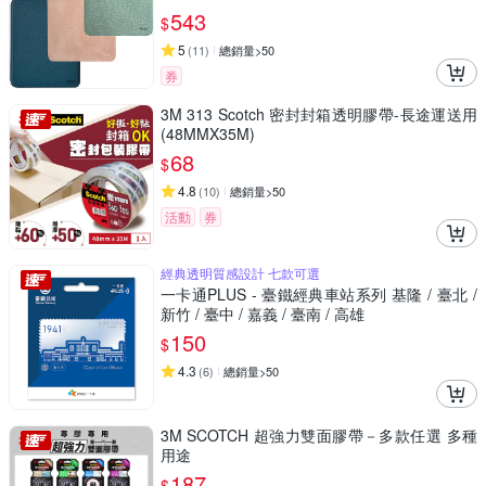
543
$
5
(
11
)
總銷量>50
券
3M 313 Scotch 密封封箱透明膠帶-長途運送用
(48MMX35M)
68
$
4.8
(
10
)
總銷量>50
活動
券
經典透明質感設計 七款可選
一卡通PLUS - 臺鐵經典車站系列 基隆 / 臺北 /
新竹 / 臺中 / 嘉義 / 臺南 / 高雄
150
$
4.3
(
6
)
總銷量>50
3M SCOTCH 超強力雙面膠帶－多款任選 多種
用途
187
$