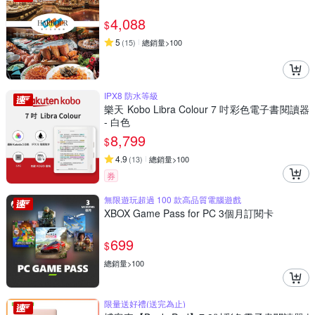
4,088
$
5
(
15
)
總銷量>100
IPX8 防水等級
樂天 Kobo Libra Colour 7 吋彩色電子書閱讀器
- 白色
8,799
$
4.9
(
13
)
總銷量>100
券
無限遊玩超過 100 款高品質電腦遊戲
XBOX Game Pass for PC 3個月訂閱卡
699
$
總銷量>100
限量送好禮(送完為止)