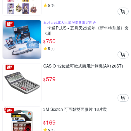
5
(
9
)
五月天台北大巨蛋演唱會限定周邊
一卡通PLUS - 五月天25週年《新年特別版》套
卡組
750
$
5
(
1
)
CASIO 12位數可掀式商用計算機(AX120ST)
579
$
3M Scotch 可再黏雙面膠片-18片裝
169
$
5
(
1
)