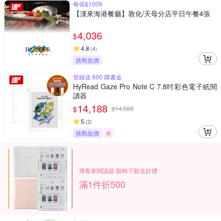
每張$1009
【漢來海港餐廳】敦化/天母分店平日午餐4張
4,036
$
4.8
(
4
)
挑戰低價
登錄送 600 購書金
HyRead Gaze Pro Note C 7.8吋彩色電子紙閱
讀器
14,188
$
$
14,588
5
(
2
)
挑戰低價
券
博客來閱讀器 限時下殺送好禮
滿1件折500