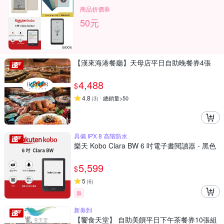
商品折價券
50元
【漢來海港餐廳】天母店平日自助晚餐券4張
4,488
$
4.8
(
3
)
總銷量>50
具備 IPX 8 高階防水
樂天 Kobo Clara BW 6 吋電子書閱讀器 - 黑色
5,599
$
5
(
6
)
券
新券到
【饗食天堂】 自助美饌平日下午茶餐券10張組