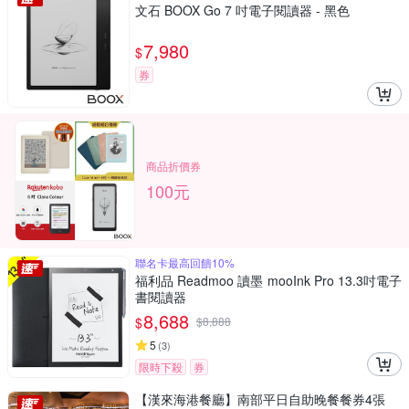
文石 BOOX Go 7 吋電子閱讀器 - 黑色
7,980
$
券
商品折價券
100元
聯名卡最高回饋10%
福利品 Readmoo 讀墨 mooInk Pro 13.3吋電子
書閱讀器
8,688
$
$
8,888
5
(
3
)
限時下殺
券
【漢來海港餐廳】南部平日自助晚餐餐券4張