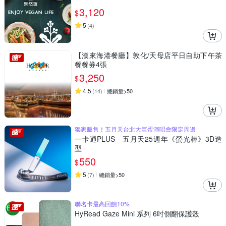
3,120
$
5
(
4
)
【漢來海港餐廳】敦化/天母店平日自助下午茶
餐餐券4張
3,250
$
4.5
(
14
)
總銷量>50
獨家販售！五月天台北大巨蛋演唱會限定周邊
一卡通PLUS - 五月天25週年《螢光棒》3D造
型
550
$
5
(
7
)
總銷量>50
聯名卡最高回饋10%
HyRead Gaze Mini 系列 6吋側翻保護殼