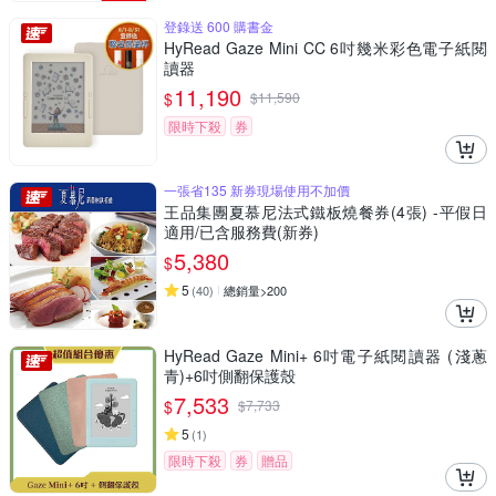
登錄送 600 購書金
HyRead Gaze Mini CC 6吋幾米彩色電子紙閱
讀器
11,190
$
$
11,590
限時下殺
券
一張省135 新券現場使用不加價
王品集團夏慕尼法式鐵板燒餐券(4張) -平假日
適用/已含服務費(新券)
5,380
$
5
(
40
)
總銷量>200
HyRead Gaze Mini+ 6吋電子紙閱讀器 (淺蔥
青)+6吋側翻保護殼
7,533
$
$
7,733
5
(
1
)
限時下殺
券
贈品