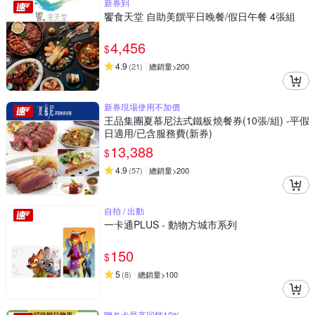
新券到
饗食天堂 自助美饌平日晚餐/假日午餐 4張組
4,456
$
4.9
(
21
)
總銷量>200
新券現場使用不加價
王品集團夏慕尼法式鐵板燒餐券(10張/組) -平假
日適用/已含服務費(新券)
13,388
$
4.9
(
57
)
總銷量>200
自拍 / 出動
一卡通PLUS - 動物方城市系列
150
$
5
(
8
)
總銷量>100
聯名卡最高回饋10%