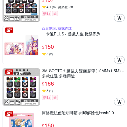
4.1
(
8
)
總銷量>50
活動
券
白與伊綱 / 貓咪肉球
一卡通PLUS - 遊戲人生 撒嬌系列
150
$
5
(
2
)
3M SCOTCH 超強力雙面膠帶(12MMx1.5M)－
多款任選 多種用途
166
$
5
(
1
)
活動
券
庫洛魔法使透明牌篇-封印解除包icash2.0
150
$