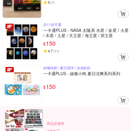
5
(
7
)
共11款可選
一卡通PLUS - NASA 太陽系 水星 / 金星 / 火星
/ 木星 / 土星 / 天王星 / 海王星 / 冥王星
150
$
4.7
(
11
)
好喝珍奶 / 夏日漂浮 / 泳池趴趴
一卡通PLUS - 線條小狗 夏日涼爽系列系列
150
$
商品折價券