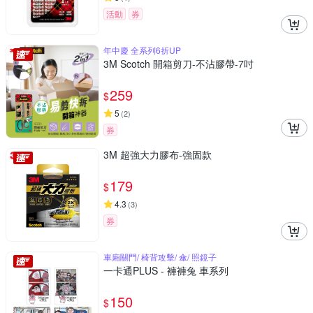
活動
券
年中慶 全系列6折UP
3M Scotch 開箱剪刀-不沾膠帶-7吋
259
$
5
(
2
)
券
3M 超強大力膠布-強固款
179
$
4.3
(
3
)
券
車廂關門/ 椅背攻擊/ 傘/ 照鏡子
一卡通PLUS - 褲褲兔 車系列
150
$