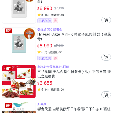
白)
6,990
$
$
7,190
5
(
15
)
總銷量>100
挑戰低價
券
登錄送 300 購書金
HyRead Gaze Mini+ 6吋電子紙閱讀器 (淺蔥
青)
6,990
$
$
7,190
5
(
3
)
總銷量>50
挑戰低價
券
刷聯名卡最高享4%回饋
王品集團-王品台塑牛排餐券(4張) -平假日適用/
已含服務費
6,655
$
5
(
14
)
總銷量>50
新券到
饗食天堂 自助美饌平日午餐/假日下午茶10張組