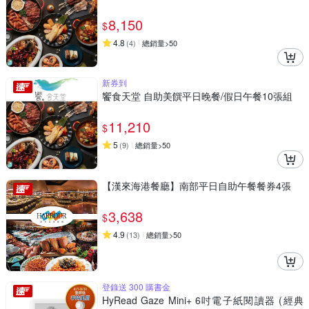
8,150
$
4.8
(
4
)
總銷量>50
新券到
饗食天堂 自助美饌平日晚餐/假日午餐10張組
11,210
$
5
(
9
)
總銷量>50
【漢來海港餐廳】南部平日自助午餐餐券4張
3,638
$
4.9
(
13
)
總銷量>50
登錄送 300 購書金
HyRead Gaze Mini+ 6吋電子紙閱讀器 (經典