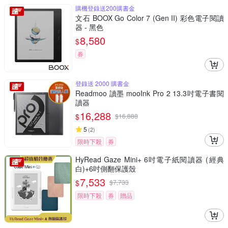
購機登錄送200購書金
文石 BOOX Go Color 7 (Gen II) 彩色電子閱讀
器 - 黑色
8,580
$
券
登錄送 2000 購書金
Readmoo 讀墨 mooInk Pro 2 13.3吋電子書閱
讀器
16,288
$
$
16,888
5
(
2
)
限時下殺
券
HyRead Gaze Mini+ 6吋電子紙閱讀器 (經典
白)+6吋側翻保護殼
7,533
$
$
7,733
限時下殺
券
贈品