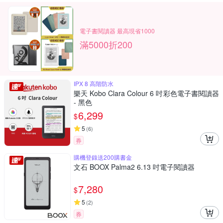
電子書閱讀器 最高現省1000
滿5000折200
IPX 8 高階防水
樂天 Kobo Clara Colour 6 吋彩色電子書閱讀器
- 黑色
6,299
$
5
(
6
)
券
購機登錄送200購書金
文石 BOOX Palma2 6.13 吋電子閱讀器
7,280
$
5
(
2
)
券