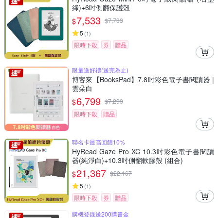
綠)+6吋側翻保護殼
7,533
$
$
7,733
5
(
1
)
限時下殺
券
贈品
限量送好禮(送完為止)
博客來【BooksPad】7.8吋彩色電子書閱讀器 |
雲朵白
6,799
$
$
7,299
限時下殺
贈品
聯名卡最高回饋10%
HyRead Gaze Pro XC 10.3吋彩色電子書閱讀
器(純淨白)+10.3吋側翻軟膠殼 (組合)
21,367
$
$
22,167
5
(
1
)
限時下殺
券
贈品
購機登錄送200購書金