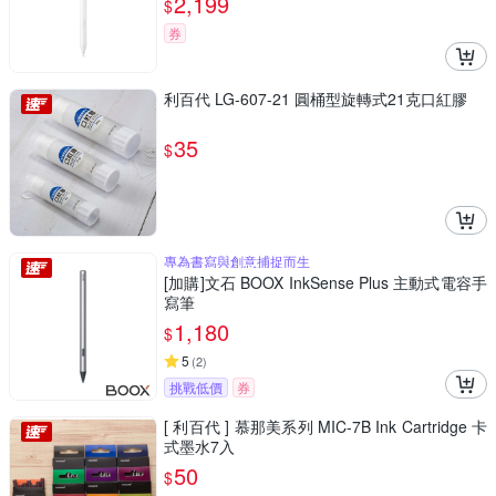
2,199
$
券
利百代 LG-607-21 圓桶型旋轉式21克口紅膠
35
$
專為書寫與創意捕捉而生
[加購]文石 BOOX InkSense Plus 主動式電容手
寫筆
1,180
$
5
(
2
)
挑戰低價
券
[ 利百代 ] 慕那美系列 MIC-7B Ink Cartridge 卡
式墨水7入
50
$