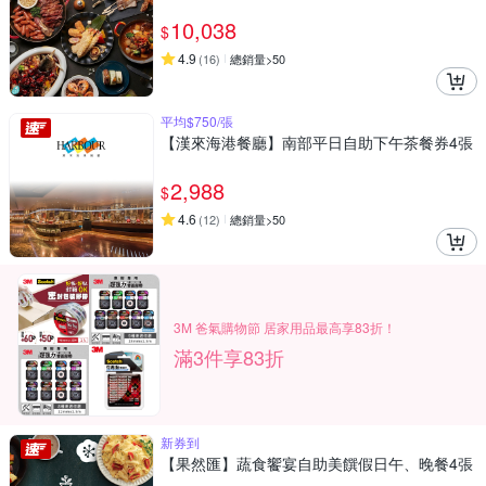
10,038
$
4.9
(
16
)
總銷量>50
平均$750/張
【漢來海港餐廳】南部平日自助下午茶餐券4張
2,988
$
4.6
(
12
)
總銷量>50
3M 爸氣購物節 居家用品最高享83折！
滿3件享83折
新券到
【果然匯】蔬食饗宴自助美饌假日午、晚餐4張