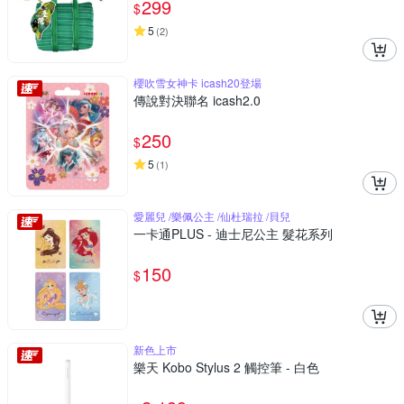
299
$
5
(
2
)
櫻吹雪女神卡 icash20登場
傳說對決聯名 icash2.0
250
$
5
(
1
)
愛麗兒 /樂佩公主 /仙杜瑞拉 /貝兒
一卡通PLUS - 迪士尼公主 髮花系列
150
$
新色上市
樂天 Kobo Stylus 2 觸控筆 - 白色