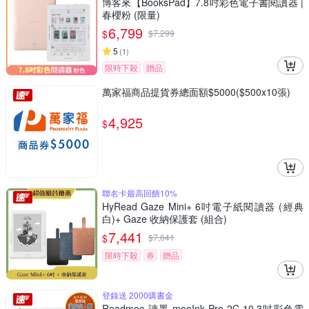
博客來【BooksPad】7.8吋彩色電子書閱讀器 |
春櫻粉 (限量)
6,799
$
$
7,299
5
(
1
)
限時下殺
贈品
萬家福商品提貨券總面額$5000($500x10張)
4,925
$
聯名卡最高回饋10%
HyRead Gaze Mini+ 6吋電子紙閱讀器 (經典
白)+ Gaze 收納保護套 (組合)
7,441
$
$
7,641
限時下殺
券
贈品
登錄送 2000購書金
Readmoo 讀墨 mooInk Pro 2C 10.3吋彩色電