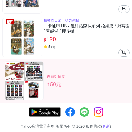
森林喵日常，萌力滿點
一卡通PLUS - 達洋貓森林系列 拾果樂 / 野莓園
/ 寧靜湖 / 櫻花樹
120
$
5
(
4
)
商品折價券
150元
Yahoo台灣電子商務 版權所有 © 2026 服務條款(
更新
)