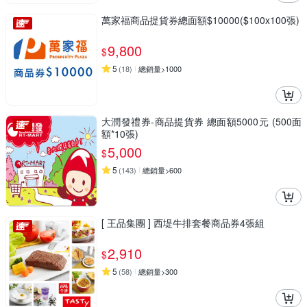
萬家福商品提貨券總面額$10000($100x100張)
9,800
$
5
(
18
)
總銷量>1000
大潤發禮券-商品提貨券 總面額5000元 (500面
額*10張)
5,000
$
5
(
143
)
總銷量>600
[ 王品集團 ] 西堤牛排套餐商品券4張組
2,910
$
5
(
58
)
總銷量>300