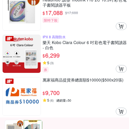
子書閱讀器平板
17,088
$
$
17,688
限時下殺
IPX 8 高階防水
樂天 Kobo Clara Colour 6 吋彩色電子書閱讀器
- 白色
6,299
$
5
(
3
)
券
萬家福商品提貨券總面額$10000($500x20張)
9,700
$
5
(
6
)
總銷量>50