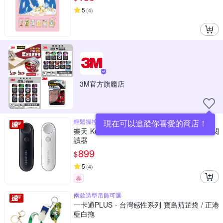
5
(
4
)
3M官方旗艦店
輕鬆操控，前進後退自如
現在可以追蹤你喜愛的商店！
樂天 Kobo Remote 藍牙翻頁器 - 適用 Kobo 閱
讀器
899
$
5
(
4
)
券
兩款造型吊飾可選
一卡通PLUS - 台灣感性系列 寶島茄芷袋 / 正港
藍白拖