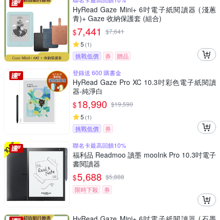
HyRead Gaze Mini+ 6吋電子紙閱讀器 (淺蔥
青)+ Gaze 收納保護套 (組合)
7,441
$
$
7,641
5
(
1
)
挑戰低價
券
贈品
登錄送 600 購書金
HyRead Gaze Pro XC 10.3吋彩色電子紙閱讀
器-純淨白
18,990
$
$
19,590
5
(
1
)
挑戰低價
券
聯名卡最高回饋10%
福利品 Readmoo 讀墨 mooInk Pro 10.3吋電子
書閱讀器
5,688
$
$
5,888
限時下殺
券
HyRead Gaze Mini+ 6吋電子紙閱讀器 (石墨