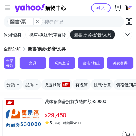
Yahoo購物中心
登入
圖書/票券/
影音/文具
外/休閒/健身
機車/導航/汽車百貨
圖書/票券/影音/文具
全部分類
圖書/票券/影音/文具
全部
文具
玩樂生活
書籍 / 雜誌
美食餐券
分類
分類
品牌
快速到貨
有現貨
挑戰低價
價格低到
萬家福商品提貨券總面額$30000
29,450
$
5
(
374
)
總銷量>2000