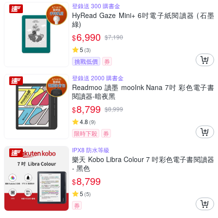
登錄送 300 購書金
HyRead Gaze Mini+ 6吋電子紙閱讀器 (石墨
綠)
6,990
$
$
7,190
5
(
3
)
挑戰低價
券
登錄送 2000 購書金
Readmoo 讀墨 mooInk Nana 7吋 彩色電子書
閱讀器-暗夜黑
8,799
$
$
8,999
4.8
(
9
)
限時下殺
券
IPX8 防水等級
樂天 Kobo Libra Colour 7 吋彩色電子書閱讀器
- 黑色
8,799
$
5
(
5
)
券