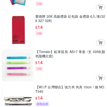
活動
愛德牌 20K 高級禮袋 紅包袋 金禮袋 6入/束(32
6 327 328)
14
$
活動
【Tomato】鉛筆延長 AS17 筆套 /支 3358(顏
色隨機出貨)
14
$
活動
【W.I.P 台灣聯合】強力夾 夾具 10cm / 個 NO.
T040
14
$
挑戰低價