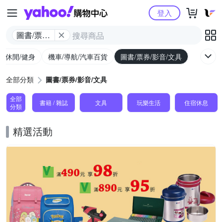
Yahoo購物中心
登入
圖書/票券/
影音/文具
外/休閒/健身
機車/導航/汽車百貨
圖書/票券/影音/文具
全部分類
圖書/票券/影音/文具
全部
書籍 / 雜誌
文具
玩樂生活
住宿休息
分類
精選活動