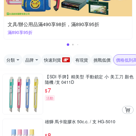
文具/辦公用品滿490享98折，滿890享95折
滿890享95折
分類
品牌
快速到貨
有現貨
挑戰低價
價格低到
【SDI 手牌】精美型 手動鎖定 小 美工刀 顏色
隨機 /支 0411D
7
$
活動
雄獅 馬卡龍膠水 50c.c. / 支 HG-5010
8
$