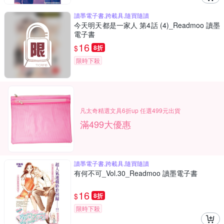
讀墨電子書,跨載具,隨買隨讀
今天明天都是一家人 第4話 (4)_Readmoo 讀墨
電子書
16
$
8折
限時下殺
凡太奇精選文具6折up 任選499元出貨
滿499大優惠
讀墨電子書,跨載具,隨買隨讀
有何不可_Vol.30_Readmoo 讀墨電子書
16
$
8折
限時下殺