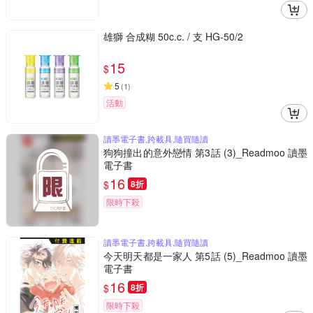
雄獅 合成糊 50c.c. / 支 HG-50/2
15
$
5
(
1
)
活動
讀墨電子書,跨載具,隨買隨讀
狗狗撞出的意外戀情 第3話 (3)_Readmoo 讀墨
電子書
16
$
8折
限時下殺
讀墨電子書,跨載具,隨買隨讀
今天明天都是一家人 第5話 (5)_Readmoo 讀墨
電子書
16
$
8折
限時下殺