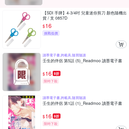
【SDI 手牌】4-3/4吋 兒童迷你剪刀 顏色隨機出
貨 / 支 0857D
16
$
挑戰低價
讀墨電子書,跨載具,隨買隨讀
壬生的伴侶 第5話 (5)_Readmoo 讀墨電子書
16
$
8折
限時下殺
讀墨電子書,跨載具,隨買隨讀
壬生的伴侶 第1話 (1)_Readmoo 讀墨電子書
16
$
8折
限時下殺