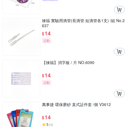
徠福 實驗用滴管(長滴管.短滴管各1支) /組 No.2
637
14
$
活動
【徠福】消字板 / 片 NO.6090
14
$
活動
萬事捷 環保磨砂 直式証件套 /個 V3612
14
$
5
(
1
)