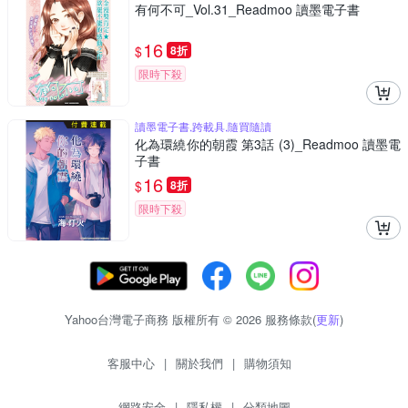
有何不可_Vol.31_Readmoo 讀墨電子書
16
$
8折
限時下殺
讀墨電子書,跨載具,隨買隨讀
化為環繞你的朝霞 第3話 (3)_Readmoo 讀墨電
子書
16
$
8折
限時下殺
Yahoo台灣電子商務 版權所有 © 2026 服務條款(
更新
)
客服中心
|
關於我們
|
購物須知
網路安全
|
隱私權
|
分類地圖