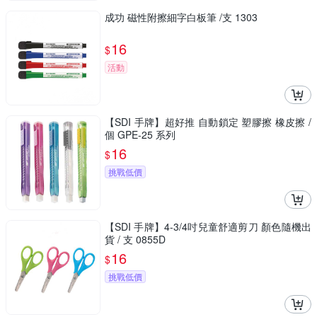
成功 磁性附擦細字白板筆 /支 1303
16
$
活動
【SDI 手牌】超好推 自動鎖定 塑膠擦 橡皮擦 /
個 GPE-25 系列
16
$
挑戰低價
【SDI 手牌】4-3/4吋兒童舒適剪刀 顏色隨機出
貨 / 支 0855D
16
$
挑戰低價