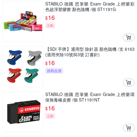
STABILO 德國 思筆樂 Exam Grade 上榜樂彩
色超淨塑膠擦 顏色隨機 /個 ST1191G
16
$
活動
【SDI 手牌】通用型 除針器 顏色隨機 /支 6163
(適用夾除10號與3號 訂書針)
16
$
挑戰低價
STABILO 德國 思筆樂 Exam Grade 上榜樂環
保無毒橡皮擦 /個 ST1191NT
16
$
活動