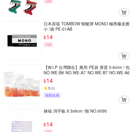
活動
日本原裝 TOMBOW 蜻蜓牌 MONO 極黑橡皮擦
小 /個 PE-01AB
14
$
活動
【W.I.P 台灣聯合】萬用 PE袋 厚度 0.6mm / 包
NO.WE-B8 NO.WE-A7 NO.WE-B7 NO.WE-A6
NO.WE-B6
14
$
5
(
5
)
挑戰低價
徠福 消字板 9.3x6cm /個 NO.6090
14
$
活動