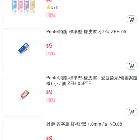
5
(
1
)
活動
Pentel飛龍-標準型-橡皮擦-小/ 個 ZEH-05
9
$
活動
Pentel飛龍-標準型-橡皮擦 I 愛波醬系列(圖案隨
機)-小 / 個 ZEH-05PTP
9
$
活動
雄獅 簽字筆 紅/藍/黑 1.0mm /支 NO.88
9
$