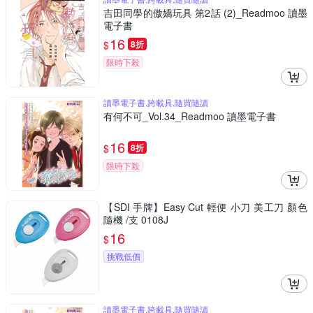
吉田同學的傲嬌玩具 第2話 (2)_Readmoo 讀墨
電子書
16
$
8折
限時下殺
讀墨電子書,跨載具,隨買隨讀
有何不可_Vol.34_Readmoo 讀墨電子書
16
$
8折
限時下殺
【SDI 手牌】Easy Cut 輕便 小刀 美工刀 顏色
隨機 /支 0108J
16
$
挑戰低價
讀墨電子書,跨載具,隨買隨讀