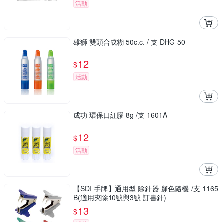
活動
雄獅 雙頭合成糊 50c.c. / 支 DHG-50
12
$
活動
成功 環保口紅膠 8g /支 1601A
12
$
活動
【SDI 手牌】通用型 除針器 顏色隨機 /支 1165
B(適用夾除10號與3號 訂書針)
13
$