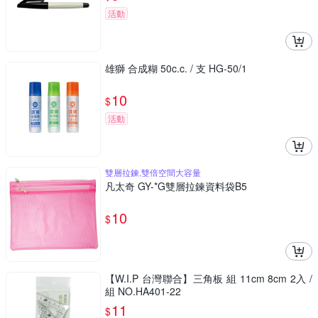
活動
雄獅 合成糊 50c.c. / 支 HG-50/1
10
$
活動
雙層拉鍊,雙倍空間大容量
凡太奇 GY-*G雙層拉鍊資料袋B5
10
$
【W.I.P 台灣聯合】三角板 組 11cm 8cm 2入 /
組 NO.HA401-22
11
$