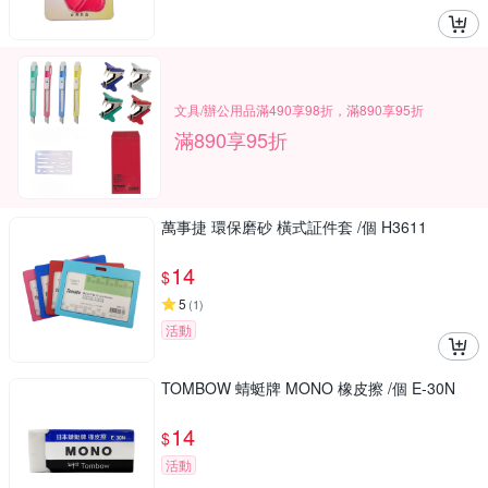
文具/辦公用品滿490享98折，滿890享95折
滿890享95折
萬事捷 環保磨砂 橫式証件套 /個 H3611
14
$
5
(
1
)
活動
TOMBOW 蜻蜓牌 MONO 橡皮擦 /個 E-30N
14
$
活動