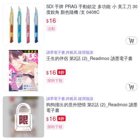
SDI 手牌 PRAG 手動鎖定 多功能 小 美工刀 30
度銳角 顏色隨機 /支 0408C
16
$
活動
讀墨電子書,跨載具,隨買隨讀
壬生的伴侶 第2話 (2)_Readmoo 讀墨電子書
16
$
8折
限時下殺
讀墨電子書,跨載具,隨買隨讀
狗狗撞出的意外戀情 第2話 (2)_Readmoo 讀墨
電子書
16
$
8折
限時下殺