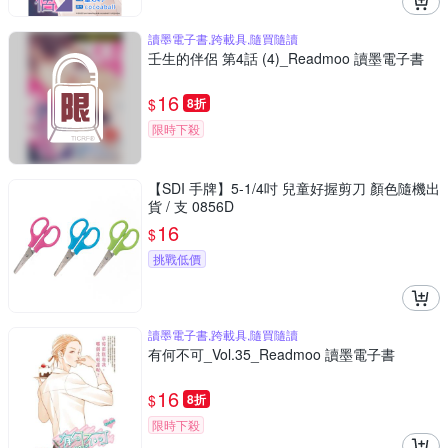
讀墨電子書,跨載具,隨買隨讀
壬生的伴侶 第4話 (4)_Readmoo 讀墨電子書
16
$
8折
限時下殺
【SDI 手牌】5-1/4吋 兒童好握剪刀 顏色隨機出
貨 / 支 0856D
16
$
挑戰低價
讀墨電子書,跨載具,隨買隨讀
有何不可_Vol.35_Readmoo 讀墨電子書
16
$
8折
限時下殺