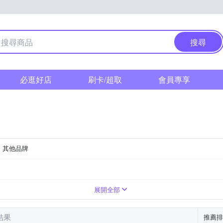
搜尋
必逛好店
刷卡/超取
會員專享
其他品牌
展開全部
結果
推薦排