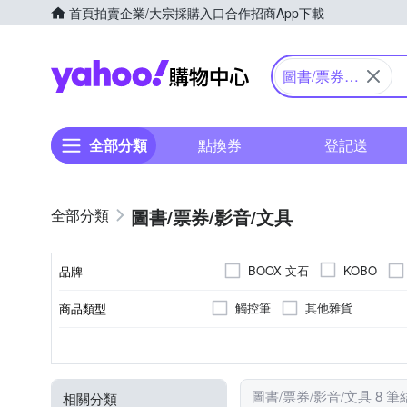
首頁
拍賣
企業/大宗採購入口
合作招商
App下載
Yahoo購物中心
圖書/票券/
影音/文具
全部分類
點換券
登記送
圖書/票券/影音/文具
BOOX 文石
KOBO
品牌
觸控筆
其他雜貨
商品類型
品牌名稱
顏色
圖書/票券/影音/文具 8 筆
相關分類