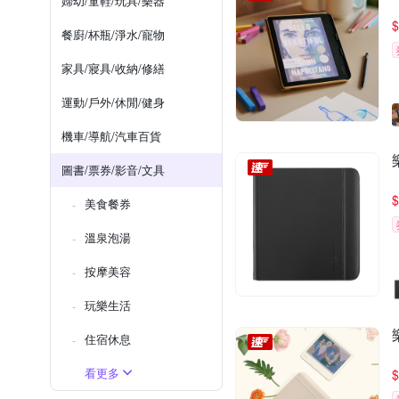
婦幼/童鞋/玩具/樂器
$
餐廚/杯瓶/淨水/寵物
家具/寢具/收納/修繕
運動/戶外/休閒/健身
機車/導航/汽車百貨
圖書/票券/影音/文具
$
美食餐券
溫泉泡湯
按摩美容
玩樂生活
住宿休息
看更多
$