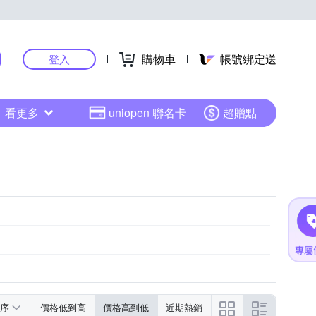
購物車
帳號綁定送
登入
看更多
uniopen 聯名卡
超贈點
序
價格低到高
價格高到低
近期熱銷