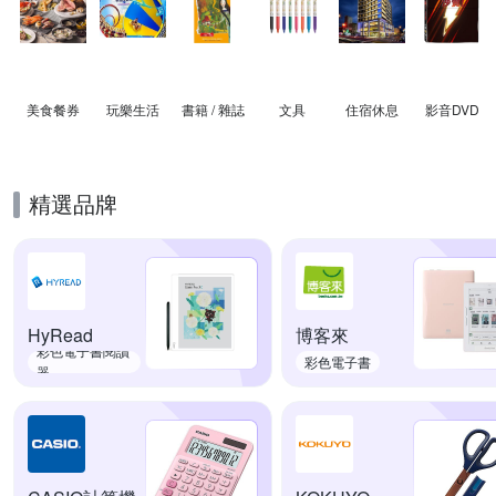
美食餐券
玩樂生活
書籍 / 雜誌
文具
住宿休息
影音DVD
精選品牌
HyRead
博客來
彩色電子書閱讀
彩色電子書
器