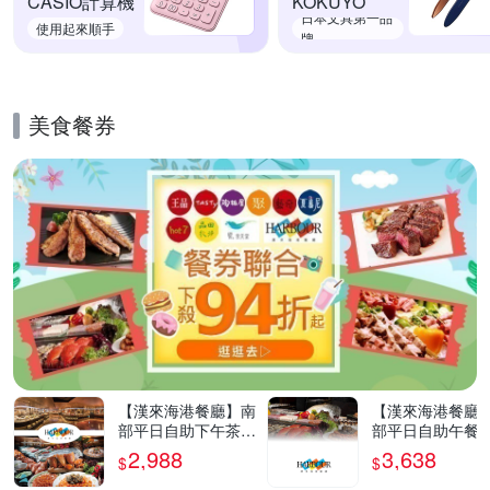
CASIO計算機
KOKUYO
日本文具第一品
使用起來順手
牌
美食餐券
的優惠推薦活動
【漢來海港餐廳】南
【漢來海港餐廳
部平日自助下午茶餐
部平日自助午餐
券4張
4張
2,988
3,638
$
$