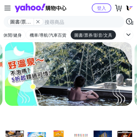
Yahoo購物中心
登入
圖書/票券/
影音/文具
外/休閒/健身
機車/導航/汽車百貨
圖書/票券/影音/文具