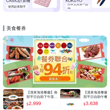
CASIO計算機
KOKUYO
日本文具第一品
使用起來順手
牌
美食餐券
的優惠推薦活動
【漢來海港餐廳】南
【漢來海港餐廳
部平日自助下午茶餐
部平日自助午餐
券4張
4張
2,999
3,638
$
$