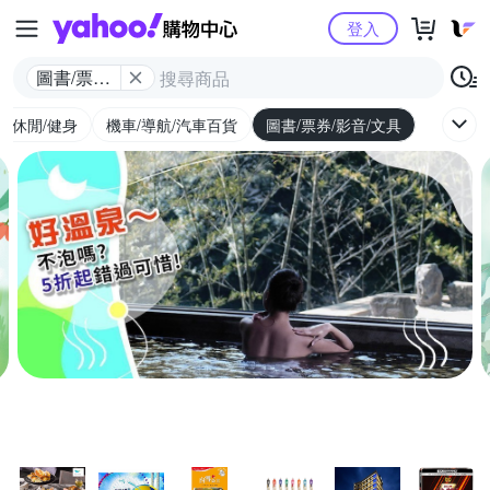
Yahoo購物中心
登入
圖書/票券/
影音/文具
外/休閒/健身
機車/導航/汽車百貨
圖書/票券/影音/文具