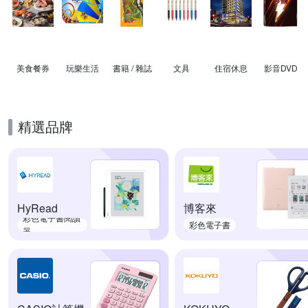
美食餐券
玩樂生活
書籍 / 雜誌
文具
住宿休息
影音DVD
精選品牌
HyRead
博客來
彩色電子書閱讀
彩色電子書
器