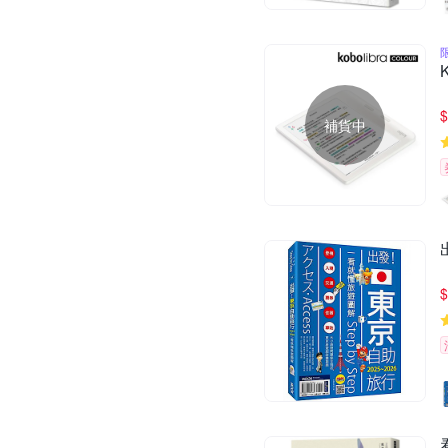
$
補貨中
$