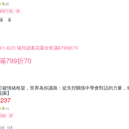
5
(
2
)
限時下殺
券
8/1-8/23 城邦讀書花園全館滿$799折70
滿799折70
打破情緒框架，世界為你讓路：從失控關係中學會對話的力量，
花園】
237
5
(
1
)
活動
券