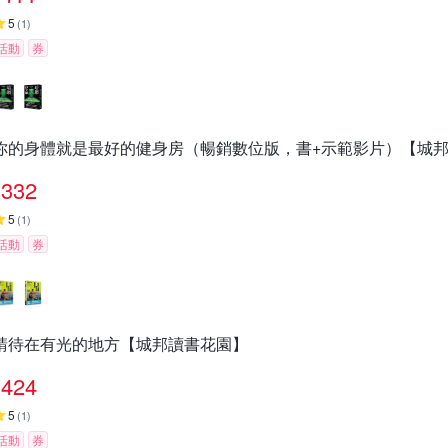
5
(
1
)
活動
券
你的身體就是最好的健身房（暢銷數位版，書+示範影片）【城
332
5
(
1
)
活動
券
請待在有光的地方【城邦讀書花園】
424
5
(
1
)
活動
券