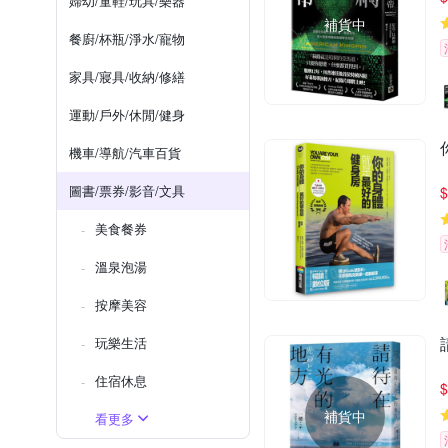
婦幼/童鞋/玩具/樂器
補貨中
餐廚/杯瓶/淨水/寵物
家具/寢具/收納/修繕
運動/戶外/休閒/健身
機車/導航/汽車百貨
圖書/票券/影音/文具
$
美食餐券
溫泉泡湯
按摩美容
玩樂生活
住宿休息
$
補貨中
看更多