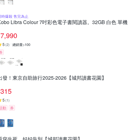
限時爆殺 售完為止
Kobo Libra Colour 7吋彩色電子書閱讀器。32GB 白色 單機
7,990
5
(
2
)
總銷量>100
券
出發！東京自助旅行2025-2026【城邦讀書花園】
315
5
(
1
)
活動
券
看穿生死，好好告別【城邦讀書花園】