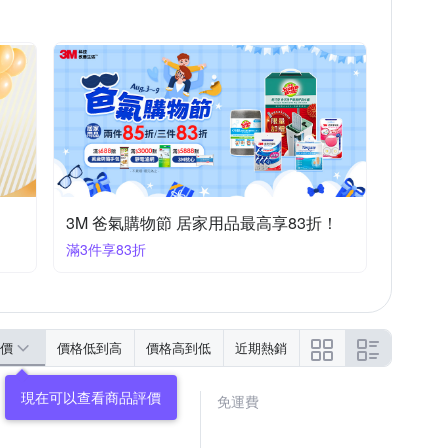
音樂
世界經典文學
疾病百科
風水/星座/占卜
寵物
遊戲書/練習本
3M 爸氣購物節 居家用品最高享83折！
滿3件享83折
價
價格低到高
價格高到低
近期熱銷
免運費