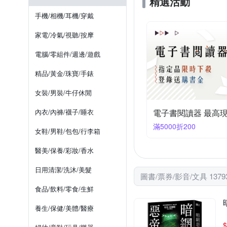
精選活動
大牌出版
方舟文化
恐怖/驚悚小說
哲學
手機/相機/耳機/穿戴
家庭醫藥保健
勵志故事/散
家電/冷氣/視聽/按摩
電腦資訊
兒童文學
電腦/零組件/週邊/遊戲
精品/黃金/珠寶/手錶
女裝/男裝/牛仔休閒
內衣/內褲/襪子/睡衣
電子書閱讀器 最高現
滿5000折200
女鞋/男鞋/包包/行李箱
醫美/保養/彩妝/香水
日用清潔/洗沐/美髮
圖書/票券/影音/文具 137
食品/飲料/零食/生鮮
養生/保健/美體/醫療
$