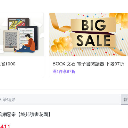
黑體文化
台灣角川
歐/美/非/大洋洲旅遊
繪畫
行銷廣告/業務
歷史/武俠小說
文
企業/人物傳記
影視寫真
學習/潛能開發
攝影
文學小說
家庭/兩性
設計
省1000
BOOX 文石 電子書閱讀器 下殺97折
滿1件享97折
93 筆結果
評
暗網惡帝【城邦讀書花園】
411