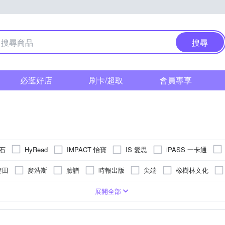
搜尋
必逛好店
刷卡/超取
會員專享
文石
IMPACT 怡寶
IS 愛思
iPASS 一卡通
HyRead
 小米
其他品牌
博客來
城邦讀書花園
麥田
麥浩斯
臉譜
時報出版
尖端
橡樹林文化
木文化
獨步文化
水滴文化
高寶
貓頭鷹
城邦原創
疑/推理小說
6.0吋
6.13吋
翻譯文學
6吋
史地
13.3吋
個人成長
5吋以下
自然/科學
3700mAh
1404 x 1872 (300ppi)
1GB
2000mAh
512MB
3950mAh
2480 x 1860 (300ppi)
2200mAh
824 x 1648 (300p
1500 mAh
展開全部
格林
天下文化
啟示
野人出版
堡壘
小光點
/奇幻小說
親子教養
繪本/圖畫書
建築/空間設計
管理/
x 2400 (300 PPI)
4100mAh
2050mAh
748 x 1024 (300ppi)
4000mAh
4300mAh
1872 x 1404(300ppi)
1
天下雜誌
春天
莫克文化
左岸文化
二十張出版
晴
經濟/金融/趨勢
投資理財
漫畫
亞洲旅遊
政治 / 法律 