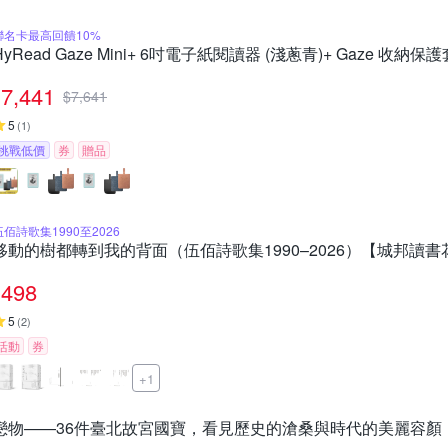
聯名卡最高回饋10%
HyRead Gaze Mini+ 6吋電子紙閱讀器 (淺蔥青)+ Gaze 收納保護
7,441
$
7,641
5
(
1
)
挑戰低價
券
贈品
伍佰詩歌集1990至2026
移動的樹都轉到我的背面（伍佰詩歌集1990–2026）【城邦讀書
498
5
(
2
)
活動
券
+1
戀物——36件臺北故宮國寶，看見歷史的滄桑與時代的美麗容顏