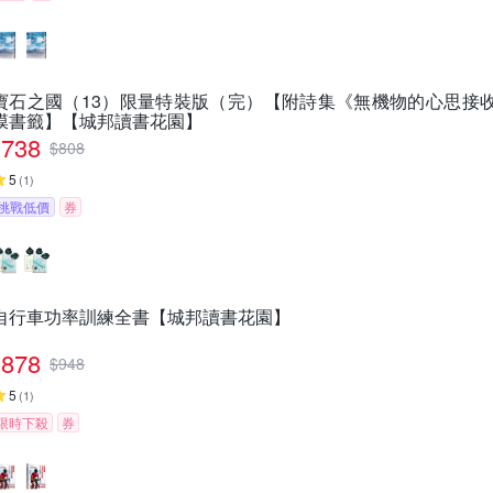
寶石之國（13）限量特裝版（完）【附詩集《無機物的心思接
膜書籤】【城邦讀書花園】
738
$
808
5
(
1
)
挑戰低價
券
自行車功率訓練全書【城邦讀書花園】
878
$
948
5
(
1
)
限時下殺
券