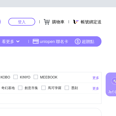
購物車
帳號綁定送
登入
看更多
uniopen 聯名卡
超贈點
KOBO
KINYO
MEEBOOK
更多
奇幻基地
創意市集
馬可孛羅
墨刻
更多
春光
小麥田
商業周刊
華文創作
職場工作術
飲食保健
pi)
3200mAh
2200 x 1650
4800mAh
1404 x 1872 (227ppi)
2500mAh
更多
更多
更多
木馬文化
大塊文化
三采文化
皇冠
經營/領導
圖文繪本
羅曼史/言情小說
200 x 1600
空
幸福文化
親子天下
大家出版
/ 軍事
養生法
運動/戶外活動