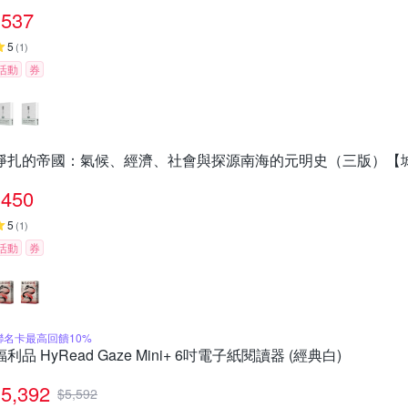
537
5
(
1
)
活動
券
掙扎的帝國：氣候、經濟、社會與探源南海的元明史（三版）【
450
5
(
1
)
活動
券
聯名卡最高回饋10%
福利品 HyRead Gaze Mini+ 6吋電子紙閱讀器 (經典白)
5,392
$
5,592