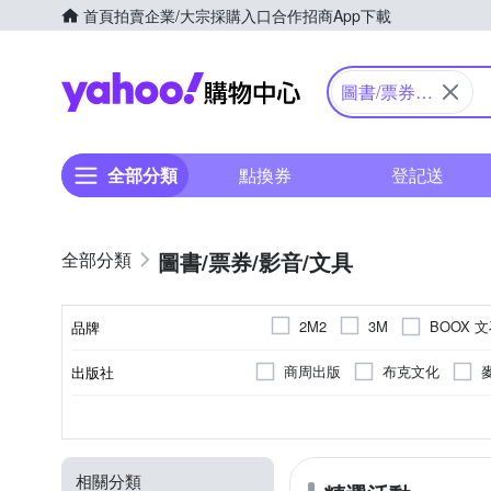
首頁
拍賣
企業/大宗採購入口
合作招商
App下載
Yahoo購物中心
圖書/票券/
影音/文具
全部分類
點換券
登記送
圖書/票券/影音/文具
BOOX 
2M2
3M
品牌
Readmoo 讀墨
Xiaomi
商周出版
布克文化
出版社
品牌名稱
易博士
原水文化
積
人文史地/自然科普/社會
10.3吋
7吋
7.8吋
懸
2300mAh
1072 x 1448
4G
6G
1200 mAh
1680 x 1264
2G
3G
分類
顏色
電池
螢幕解析度
顯示螢幕尺寸
RAM
新手父母
經濟新潮社
宗教
飲食/食譜
科幻
4600mAh
1240 x 930 (150dpi)
5500mAh
3200 
相關分類
八旗文化
衛城出版
人文
心理學/社會議題