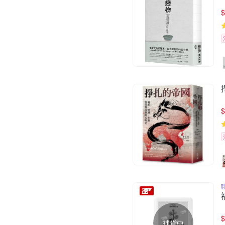
$
$
$
補貨中