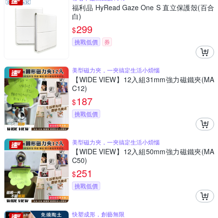
福利品 HyRead Gaze One S 直立保護殼(百合
白)
299
$
挑戰低價
券
美型磁力夾，一夾搞定生活小煩惱
【WIDE VIEW】12入組31mm強力磁鐵夾(MA
C12)
187
$
挑戰低價
美型磁力夾，一夾搞定生活小煩惱
【WIDE VIEW】12入組50mm強力磁鐵夾(MA
C50)
251
$
挑戰低價
快塑成形，創藝無限