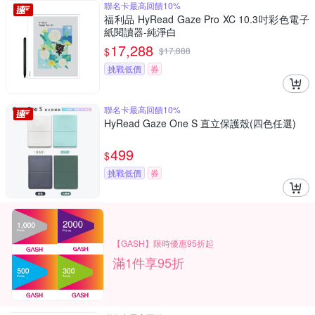
聯名卡最高回饋10%
福利品 HyRead Gaze Pro XC 10.3吋彩色電子
紙閱讀器-純淨白
17,288
$
$
17,888
挑戰低價
券
聯名卡最高回饋10%
HyRead Gaze One S 直立保護殼(四色任選)
499
$
挑戰低價
券
【GASH】限時優惠95折起
滿1件享95折