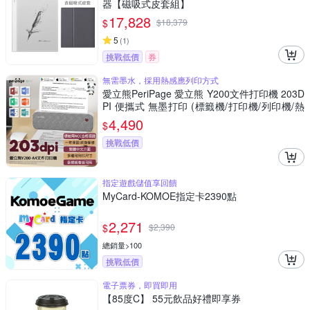
器【磁吸式皮套組】
17,828
$
$
18,379
5
(
1
)
挑戰低價
券
無需墨水，採用熱感應列印方式
愛立熊PeriPage 愛立熊 Y200文件打印機 203D
PI 便攜式 無墨打印 (標籤機/打印機/列印機/熱
感機/熱感應/A4列印/印表機)
4,490
$
挑戰低價
指定遊戲儲值享回饋
MyCard-KOMOE指定卡2390點
2,271
$
$
2,390
總銷量>100
挑戰低價
電子票券，即買即用
【85度C】 55元飲品好禮即享券