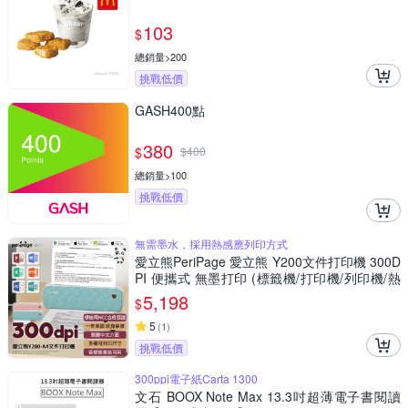
103
$
總銷量>200
挑戰低價
GASH400點
380
$
$
400
總銷量>100
挑戰低價
無需墨水，採用熱感應列印方式
愛立熊PeriPage 愛立熊 Y200文件打印機 300D
PI 便攜式 無墨打印 (標籤機/打印機/列印機/熱
感機/熱感應/A4列印/印表機)
5,198
$
5
(
1
)
挑戰低價
300ppi電子紙Carta 1300
文石 BOOX Note Max 13.3吋超薄電子書閱讀