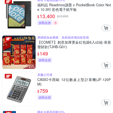
福利品 Readmoo讀墨 x PocketBook Color Not
e 10.3吋 彩色電子紙平板
13,400
$
$
13,800
挑戰低價
券
厚磅紙加金蔥膜，為祝福添增品味質感
【COMET】創意加厚燙金紅包袋6入x2組-恭喜
發財款(TJHB-G01)
149
$
挑戰低價
原廠公司貨
CASIO卡西歐 12位數桌上型計算機(JF-120F
M)
759
$
挑戰低價
聯名卡最高回饋10%