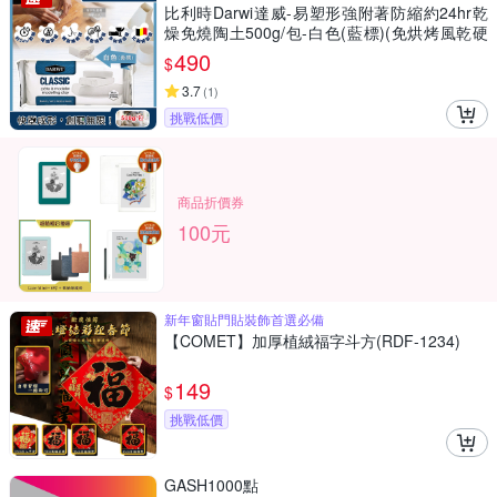
比利時Darwi達威-易塑形強附著防縮約24hr乾
燥免燒陶土500g/包-白色(藍標)(免烘烤風乾硬
化造型石塑黏土,多用途泥塑模型雕刻陶泥,人偶
490
$
公仔雕塑手工藝)
3.7
(
1
)
挑戰低價
商品折價券
100元
新年窗貼門貼裝飾首選必備
【COMET】加厚植絨福字斗方(RDF-1234)
149
$
挑戰低價
GASH1000點