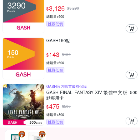
3,126
$
$
3,290
總銷量>900
挑戰低價
GASH150點
143
$
$
150
總銷量>600
挑戰低價
GASH官方購買最有保障
GASH FINAL FANTASY XIV 繁體中文版_500
點專用卡
475
$
$
500
總銷量>300
挑戰低價