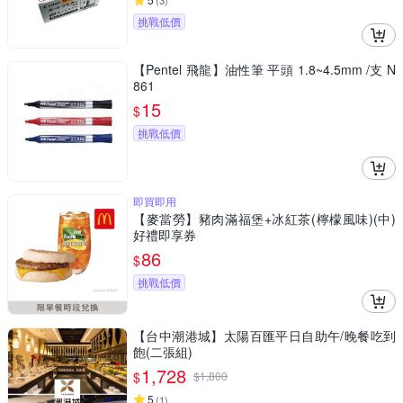
(
3
)
挑戰低價
【Pentel 飛龍】油性筆 平頭 1.8~4.5mm /支 N
861
15
$
挑戰低價
即買即用
【麥當勞】豬肉滿福堡+冰紅茶(檸檬風味)(中)
好禮即享券
86
$
挑戰低價
【台中潮港城】太陽百匯平日自助午/晚餐吃到
飽(二張組)
1,728
$
$
1,800
5
(
1
)