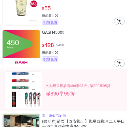
55
$
總銷量>100
挑戰低價
GASH450點
428
$
$
450
總銷量>100
挑戰低價
文具/辦公用品滿490享98折，滿890享95折
滿890享95折
寒、暑假不加價
(限期券)苗栗【泰安觀止】觀星或觀月二人平日
一泊二食住宿專案(MO25)