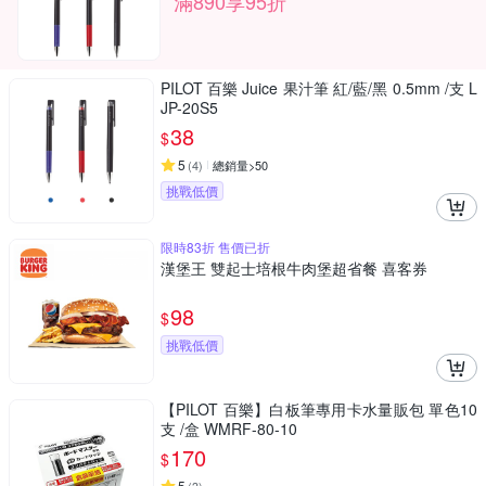
滿890享95折
PILOT 百樂 Juice 果汁筆 紅/藍/黑 0.5mm /支 L
JP-20S5
38
$
5
(
4
)
總銷量>50
挑戰低價
限時83折 售價已折
漢堡王 雙起士培根牛肉堡超省餐 喜客券
98
$
挑戰低價
【PILOT 百樂】白板筆專用卡水量販包 單色10
支 /盒 WMRF-80-10
170
$
5