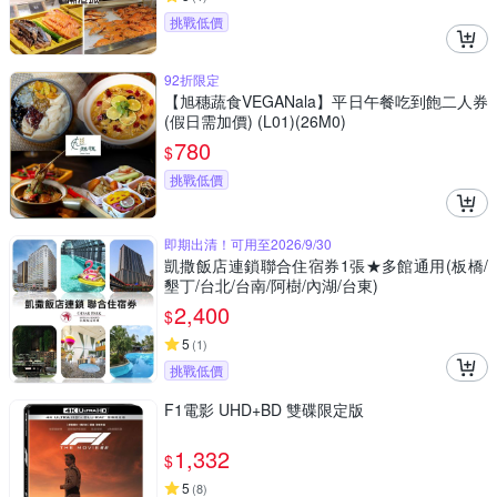
挑戰低價
92折限定
【旭穗蔬食VEGANala】平日午餐吃到飽二人券
(假日需加價) (L01)(26M0)
780
$
挑戰低價
即期出清！可用至2026/9/30
凱撒飯店連鎖聯合住宿券1張★多館通用(板橋/
墾丁/台北/台南/阿樹/內湖/台東)
2,400
$
5
(
1
)
挑戰低價
F1電影 UHD+BD 雙碟限定版
1,332
$
5
(
8
)