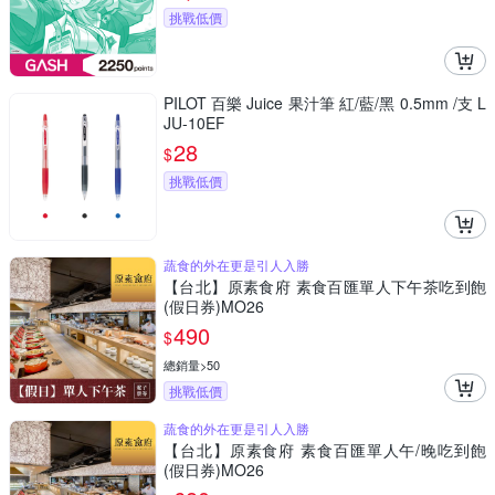
挑戰低價
PILOT 百樂 Juice 果汁筆 紅/藍/黑 0.5mm /支 L
JU-10EF
28
$
挑戰低價
蔬食的外在更是引人入勝
【台北】原素食府 素食百匯單人下午茶吃到飽
(假日券)MO26
490
$
總銷量>50
挑戰低價
蔬食的外在更是引人入勝
【台北】原素食府 素食百匯單人午/晚吃到飽
(假日券)MO26