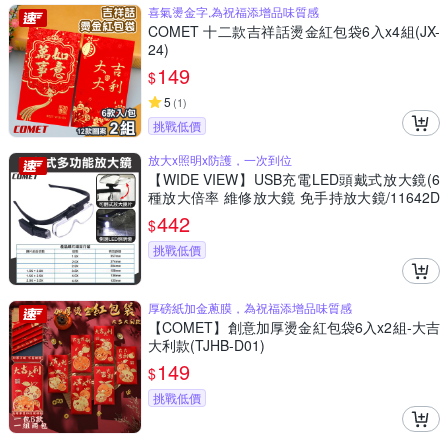
喜氣燙金字,為祝福添增品味質感
COMET 十二款吉祥話燙金紅包袋6入x4組(JX-
24)
149
$
5
(
1
)
挑戰低價
放大x照明x防護，一次到位
【WIDE VIEW】USB充電LED頭戴式放大鏡(6
種放大倍率 維修放大鏡 免手持放大鏡/11642D
C)
442
$
挑戰低價
厚磅紙加金蔥膜，為祝福添增品味質感
【COMET】創意加厚燙金紅包袋6入x2組-大吉
大利款(TJHB-D01)
149
$
挑戰低價