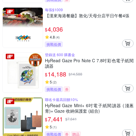
每張$1009
【漢來海港餐廳】敦化/天母分店平日午餐4張
4,036
$
4.8
(
4
)
挑戰低價
登錄送 600 購書金
HyRead Gaze Pro Note C 7.8吋彩色電子紙閱
讀器
14,188
$
$
14,588
5
(
2
)
挑戰低價
券
聯名卡最高回饋10%
HyRead Gaze Mini+ 6吋電子紙閱讀器 (淺蔥
青)+ Gaze 收納保護套 (組合)
7,441
$
$
7,641
5
(
1
)
挑戰低價
券
贈品