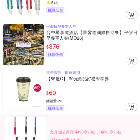
5
(
3
)
挑戰低價
平假日早餐單人券
台中星享道酒店【星饗道國際自助餐】平假日
早餐單人券(MO26)
376
$
挑戰低價
電子票券，即買即用
【85度C】 60元飲品好禮即享券
60
$
總銷量>50
挑戰低價
文具/辦公用品滿490享98折，滿890享95折