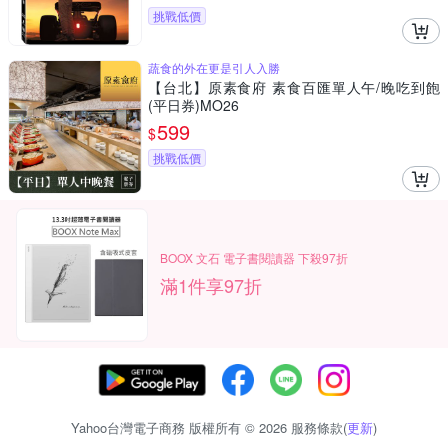
挑戰低價
蔬食的外在更是引人入勝
【台北】原素食府 素食百匯單人午/晚吃到飽
(平日券)MO26
599
$
挑戰低價
BOOX 文石 電子書閱讀器 下殺97折
滿1件享97折
Yahoo台灣電子商務 版權所有 © 2026 服務條款(
更新
)