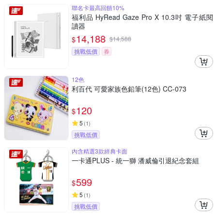
聯名卡最高回饋10%
福利品 HyRead Gaze Pro X 10.3吋 電子紙閱
讀器
14,188
$
$
14,588
挑戰低價
券
12色
利百代 可愛家族色鉛筆(12色) CC-073
120
$
5
(
1
)
挑戰低價
內含精選3款經典卡面
一卡通PLUS - 統一獅 潘威倫引退紀念套組
599
$
5
(
1
)
挑戰低價