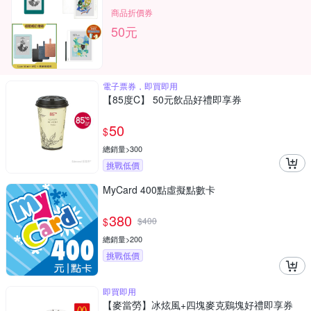
商品折價券
50元
電子票券，即買即用
【85度C】 50元飲品好禮即享券
50
$
總銷量>300
挑戰低價
MyCard 400點虛擬點數卡
380
$
$
400
總銷量>200
挑戰低價
即買即用
【麥當勞】冰炫風+四塊麥克鷄塊好禮即享券