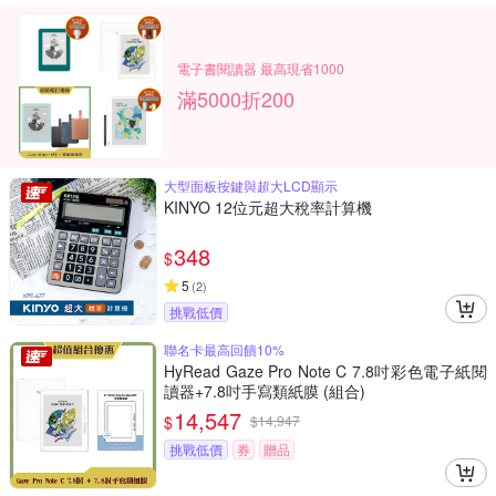
電子書閱讀器 最高現省1000
滿5000折200
大型面板按鍵與超大LCD顯示
KINYO 12位元超大稅率計算機
348
$
5
(
2
)
挑戰低價
聯名卡最高回饋10%
HyRead Gaze Pro Note C 7.8吋彩色電子紙閱
讀器+7.8吋手寫類紙膜 (組合)
14,547
$
$
14,947
挑戰低價
券
贈品