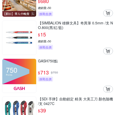
680
$
總銷量>50
挑戰低價
【SIMBALION 雄獅文具】奇異筆 0.5mm /支 N
O.800(黑/紅/藍)
15
$
總銷量>50
挑戰低價
GASH750點
713
$
$
750
挑戰低價
【SDI 手牌】自動鎖定 精美 大美工刀 顏色隨機
/支 0427C
39
$