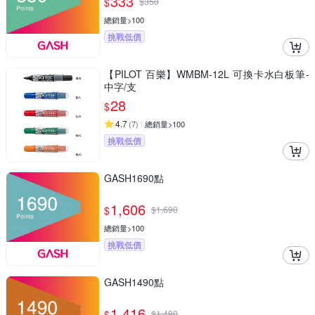
333
$
$
350
總銷量>100
挑戰低價
【PILOT 百樂】WMBM-12L 可換卡水白板筆-
中字/支
28
$
4.7
(
7
)
總銷量>100
挑戰低價
GASH1690點
1,606
$
$
1,690
總銷量>100
挑戰低價
GASH1490點
1,416
$
$
1,490