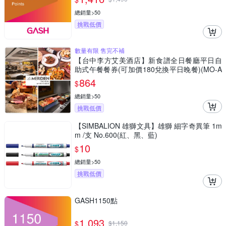
總銷量>50
挑戰低價
數量有限 售完不補
【台中李方艾美酒店】新食譜全日餐廳平日自
助式午餐餐券(可加價180兌換平日晚餐)(MO-A
RE26)
864
$
總銷量>50
挑戰低價
【SIMBALION 雄獅文具】雄獅 細字奇異筆 1m
m /支 No.600(紅、黑、藍)
10
$
總銷量>50
挑戰低價
GASH1150點
1,093
$
$
1,150