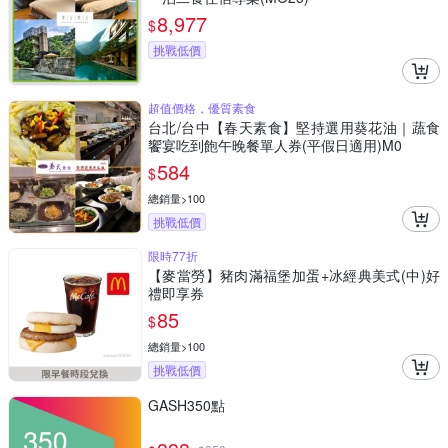
8,977
$
挑戰低價
超值價格，優質素食
台北/台中【春天素食】堅持選用葵花油｜蔬食
饗宴吃到飽午晚餐單人券(平假日適用)M0
584
$
總銷量>100
挑戰低價
限時77折
【麥當勞】豬肉滿福堡加蛋+冰經典美式(中)好
禮即享券
85
$
總銷量>100
挑戰低價
GASH350點