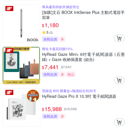
專為書寫與創意捕捉而生
[加購]文石 BOOX InkSense Plus 主動式電容手
寫筆
1,180
$
5
(
2
)
挑戰低價
券
聯名卡最高回饋10%
HyRead Gaze Mini+ 6吋電子紙閱讀器 (石墨
綠) + Gaze 收納保護套 (組合)
7,441
$
$
7,641
挑戰低價
券
贈品
登錄送 800 購書金+嗨讀綜合包30天
HyRead Gaze Pro X 10.3吋 電子紙閱讀器
15,988
$
$
16,588
挑戰低價
券