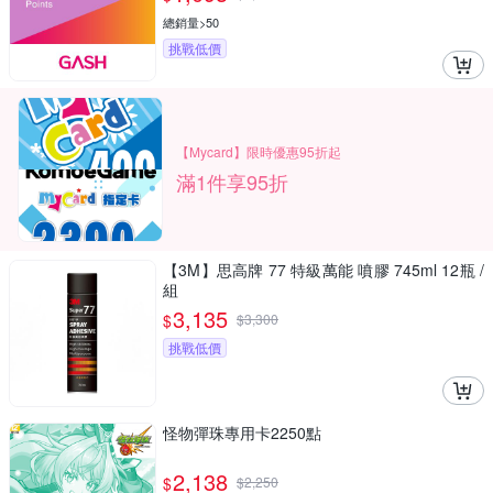
總銷量>50
挑戰低價
【Mycard】限時優惠95折起
滿1件享95折
【3M】思高牌 77 特級萬能 噴膠 745ml 12瓶 /
組
3,135
$
$
3,300
挑戰低價
怪物彈珠專用卡2250點
2,138
$
$
2,250