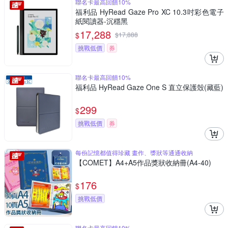
聯名卡最高回饋10%
福利品 HyRead Gaze Pro XC 10.3吋彩色電子
紙閱讀器-沉穩黑
17,288
$
$
17,888
挑戰低價
券
聯名卡最高回饋10%
福利品 HyRead Gaze One S 直立保護殼(藏藍)
299
$
挑戰低價
券
每份記憶都值得珍藏 畫作、獎狀等通通收納
【COMET】A4+A5作品獎狀收納冊(A4-40)
176
$
挑戰低價
聯名卡最高回饋10%