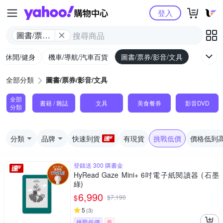
Yahoo購物中心
登入
圖書/票券/
影音/文具
外/休閒/健身
機車/導航/汽車百貨
圖書/票券/影音/文具
全部分類
圖書/票券/影音/文具
全部
書籍 / 雜誌
文具
美食餐券
影音DVD
分類
分類
品牌
快速到貨
有現貨
挑戰低價
價格低到
登錄送 300 購書金
HyRead Gaze Mini+ 6吋電子紙閱讀器 (石墨
綠)
6,990
$
$
7,190
5
(
3
)
挑戰低價
券