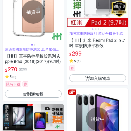
補貨中
加強軍事防摔設計,超貼合機身手感
【HH】紅米 Redmi Pad 2 -9.7
吋-軍規防摔平板殼
通過美國軍規防摔測試 ,四角加強防
299
摔設計
$
【HH】軍事防摔平板殼系列 A
pple iPad (2018)(2017)(9.7吋)
5
(
1
)
270
券
$299
$
5
(
2
)
加入購物車
限時下殺
券
貨到通知我
補貨中