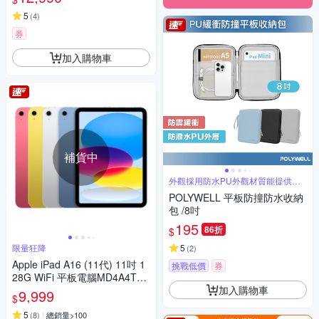
5
(
4
)
券
加入購物車
補貨中
外觀採用防水PU外觀材質能提供保
護
POLYWELL 平板防撞防水收納
包 /8吋
195
86折
$
限量狂降
5
(
2
)
Apple iPad A16 (11代) 11吋 1
挑戰低價
券
28G WiFi 平板電腦MD4A4TA
加入購物車
MD4E4TA MD4D4TA MD3Y4T
9,999
$
A
5
(
8
)
總銷量>100