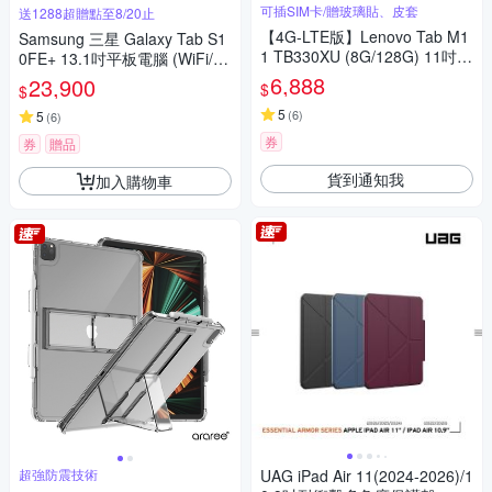
可插SIM卡/贈玻璃貼、皮套
送1288超贈點至8/20止
【4G-LTE版】Lenovo Tab M1
Samsung 三星 Galaxy Tab S1
1 TB330XU (8G/128G) 11吋平
0FE+ 13.1吋平板電腦 (WiFi/12
板電腦
G/256GB) X620
6,888
23,900
$
$
5
(
6
)
5
(
6
)
券
券
贈品
貨到通知我
加入購物車
超強防震技術
UAG iPad Air 11(2024-2026)/1