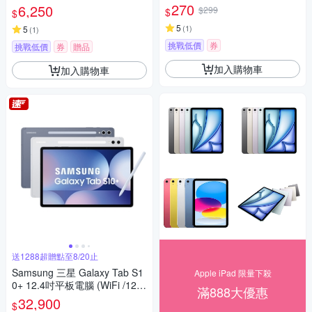
270
6,250
$299
$
$
5
(
1
)
5
(
1
)
挑戰低價
券
挑戰低價
券
贈品
加入購物車
加入購物車
送1288超贈點至8/20止
Samsung 三星 Galaxy Tab S1
Apple iPad 限量下殺
0+ 12.4吋平板電腦 (WiFi /12G/
滿888大優惠
256GB) X820
32,900
$