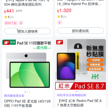
i 6_Ultra Hybrid Pro 防摔保護
024-鋼化玻璃保護貼系列
套
1,320
441
$
$489
$
5
(
1
)
5
(
1
)
券
限時下殺
券
貨到通知我
加入購物車
秒貼零失誤無塵艙貼膜
贈原廠保護皮套
【HH】紅米 Redmi Pad SE 8.
OPPO Pad SE 柔光版 (4G/128
7 無塵太空艙貼膜
GB) 11吋平板電腦