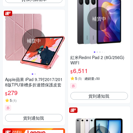
補貨中
補貨中
紅米Redmi Pad 2 (8G/256G)
WIFI
6,511
$
5
(
5
)
總銷量>50
Apple蘋果 iPad 9.7吋2017/201
8版TPU筆槽多折連體保護皮套
券
279
$
貨到通知我
5
(
1
)
券
貨到通知我