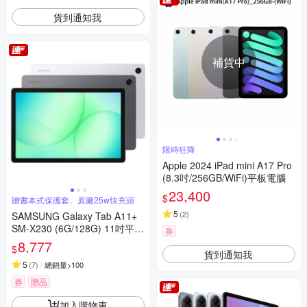
貨到通知我
補貨中
限時狂降
Apple 2024 iPad mini A17 Pro
(8.3吋/256GB/WiFi)平板電腦
23,400
$
贈書本式保護套、原廠25w快充頭
5
(
2
)
SAMSUNG Galaxy Tab A11+
SM-X230 (6G/128G) 11吋平板
券
電腦
8,777
$
貨到通知我
5
(
7
)
總銷量>100
券
贈品
加入購物車