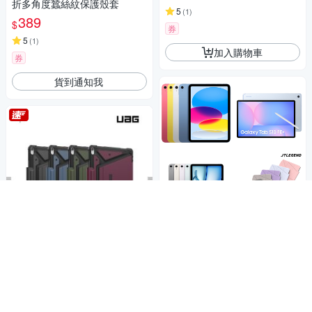
折多角度蠶絲紋保護殼套
5
(
1
)
389
$
券
5
(
1
)
加入購物車
券
貨到通知我
商品折價券
UAG iPad Air 13吋(2024-202
100元
6)都會款耐衝擊保護殼
2,304
$