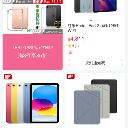
紅米Redmi Pad 2 (4G/128G)
WIFI
4,811
$
5
(
7
)
【HH】保護殼/貼▼下殺9折
券
滿3件享85折
貨到通知我