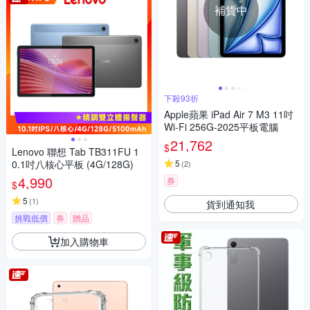
補貨中
下殺93折
Apple蘋果 iPad Air 7 M3 11吋
Wi-Fi 256G-2025平板電腦
21,762
$
Lenovo 聯想 Tab TB311FU 1
0.1吋八核心平板 (4G/128G)
5
(
2
)
4,990
券
$
5
(
1
)
貨到通知我
挑戰低價
券
贈品
加入購物車