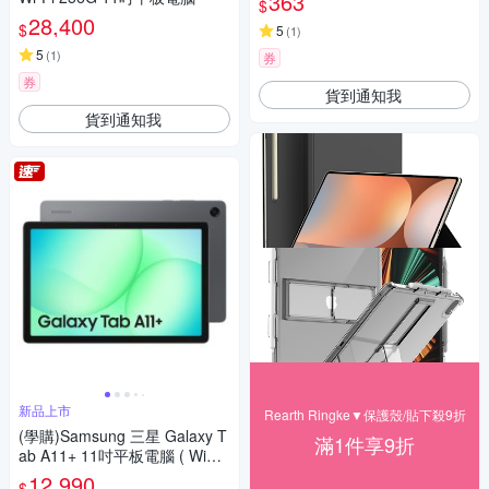
363
$
28,400
$
5
(
1
)
5
(
1
)
券
券
貨到通知我
貨到通知我
新品上市
Rearth Ringke▼保護殼/貼下殺9折
(學購)Samsung 三星 Galaxy T
滿1件享9折
ab A11+ 11吋平板電腦 ( WiFi/
8G/256GB)X230
12,990
$