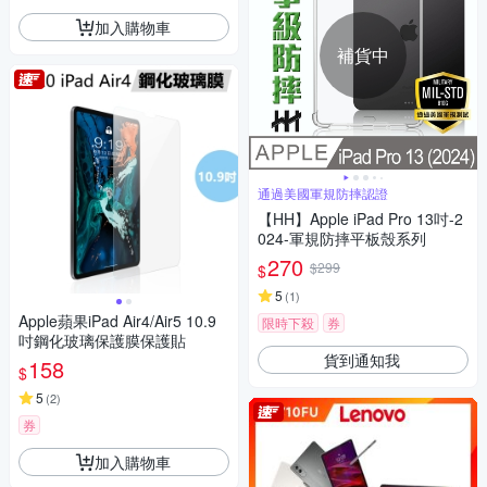
加入購物車
補貨中
通過美國軍規防摔認證
【HH】Apple iPad Pro 13吋-2
024-軍規防摔平板殼系列
270
$299
$
5
(
1
)
Apple蘋果iPad Air4/Air5 10.9
限時下殺
券
吋鋼化玻璃保護膜保護貼
貨到通知我
158
$
5
(
2
)
券
加入購物車