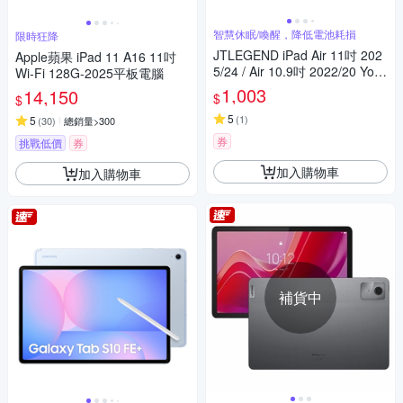
智慧休眠/喚醒，降低電池耗損
限時狂降
JTLEGEND iPad Air 11吋 202
Apple蘋果 iPad 11 A16 11吋
5/24 / Air 10.9吋 2022/20 Yout
Wi-Fi 128G-2025平板電腦
h相機快取透明防摔殼 (含Apple
1,003
14,150
$
$
Pencil槽)
5
(
1
)
5
(
30
)
總銷量>300
券
挑戰低價
券
加入購物車
加入購物車
補貨中