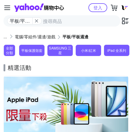
Yahoo購物中心
登入
平板/平板
週邊
電腦/零組件/週邊/遊戲
平板/平板週邊
全部
SAMSUNG 三
平板保護殼套
小米/紅米
iPad 全系列
分類
星
精選活動