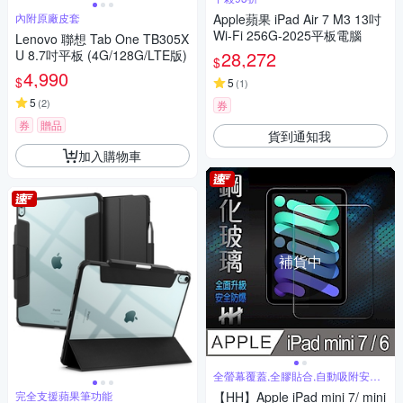
內附原廠皮套
Apple蘋果 iPad Air 7 M3 13吋
Wi-Fi 256G-2025平板電腦
Lenovo 聯想 Tab One TB305X
U 8.7吋平板 (4G/128G/LTE版)
28,272
$
4,990
$
5
(
1
)
5
(
2
)
券
券
贈品
貨到通知我
加入購物車
補貨中
全螢幕覆蓋,全膠貼合,自動吸附安裝
簡單
完全支援蘋果筆功能
【HH】Apple iPad mini 7/ mini