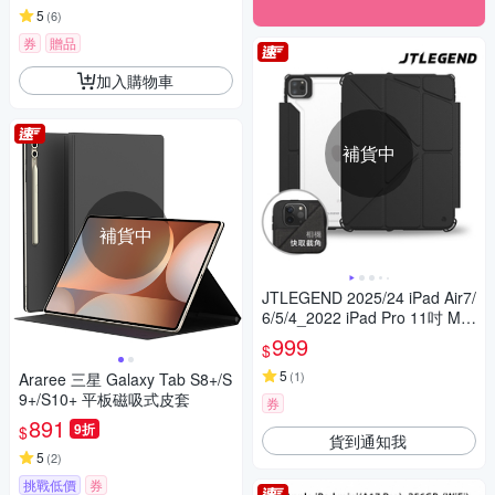
5
(
6
)
券
贈品
加入購物車
補貨中
補貨中
JTLEGEND 2025/24 iPad Air7/
6/5/4_2022 iPad Pro 11吋 Mig
hty Transformer可拆面蓋防摔
999
$
皮套(含筆槽+磁扣)
5
(
1
)
Araree 三星 Galaxy Tab S8+/S
9+/S10+ 平板磁吸式皮套
券
891
9折
$
貨到通知我
5
(
2
)
挑戰低價
券