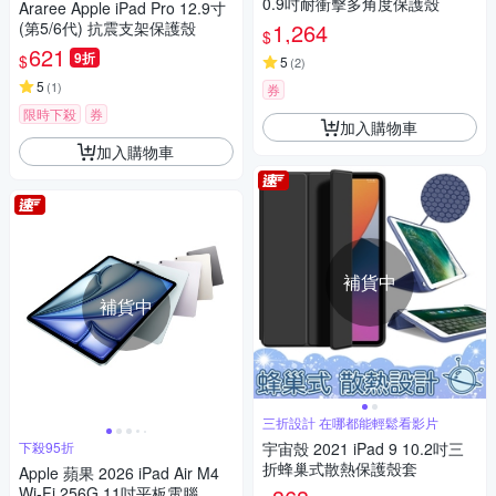
0.9吋耐衝擊多角度保護殼
Araree Apple iPad Pro 12.9寸
(第5/6代) 抗震支架保護殼
1,264
$
621
9折
$
5
(
2
)
5
(
1
)
券
限時下殺
券
加入購物車
加入購物車
補貨中
補貨中
三折設計 在哪都能輕鬆看影片
下殺95折
宇宙殼 2021 iPad 9 10.2吋三
折蜂巢式散熱保護殼套
Apple 蘋果 2026 iPad Air M4
Wi-Fi 256G 11吋平板電腦