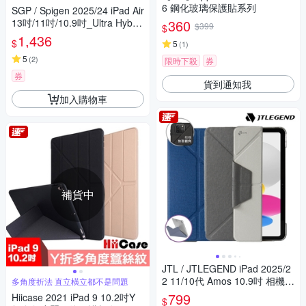
6 鋼化玻璃保護貼系列
SGP / Spigen 2025/24 iPad Air
13吋/11吋/10.9吋_Ultra Hybrid
360
$399
$
Pro-保護套
1,436
$
5
(
1
)
5
(
2
)
限時下殺
券
券
貨到通知我
加入購物車
補貨中
JTL / JTLEGEND iPad 2025/2
2 11/10代 Amos 10.9吋 相機快
多角度折法 直立橫立都不是問題
取多角度折疊布紋皮套(無筆槽
799
Hiicase 2021 iPad 9 10.2吋Y
$
_磁扣版)