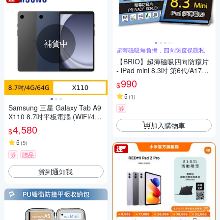
補貨中
超薄磁吸無負擔，四向防窺保隱私
【BRIO】超薄磁吸四向防窺片
- iPad mini 8.3吋 第6代/A17Pr
o #360度防窺#抗藍光#可拆式#
990
$
防眩光#清晰度高
5
(
1
)
Samsung 三星 Galaxy Tab A9
券
X110 8.7吋平板電腦 (WiFi/4G/
加入購物車
64G)
4,580
$
5
(
5
)
券
贈品
貨到通知我