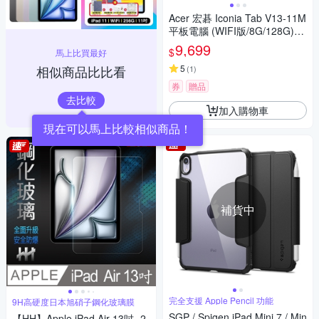
Acer 宏碁 Iconia Tab V13-11M
平板電腦 (WIFI版/8G/128G)-
墨霧綠
9,699
$
馬上比買最好
相似商品比比看
5
(
1
)
券
贈品
去比較
加入購物車
現在可以馬上比較相似商品！
補貨中
完全支援 Apple Pencil 功能
9H高硬度日本旭硝子鋼化玻璃膜
SGP / Spigen iPad Mini 7 / Min
【HH】Apple iPad Air 13吋 -2