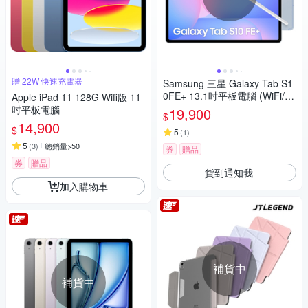
贈 22W 快速充電器
Samsung 三星 Galaxy Tab S1
0FE+ 13.1吋平板電腦 (WiFi/8
Apple iPad 11 128G Wifi版 11
G/128GB) X620
吋平板電腦
19,900
$
14,900
$
5
(
1
)
5
(
3
)
總銷量>50
券
贈品
券
贈品
貨到通知我
加入購物車
補貨中
補貨中