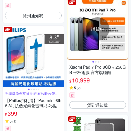
券
貨到通知我
補貨中
Xiaomi Pad 7 Pro 8GB + 256G
B 平板電腦 官方旗艦館
10,999
$
5
(
2
)
光學級染色互補技術 有效吸收螢幕
券
有害藍光
【Philips飛利浦】iPad mini 6th
貨到通知我
8.3吋抗藍光鋼化玻璃貼-秒貼版
DLK3301
399
$
5
(
1
)
券