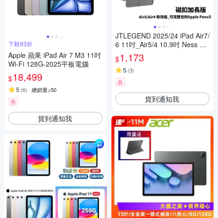
JTLEGEND 2025/24 iPad Air7/
下殺93折
6 11吋_Air5/4 10.9吋 Ness Pr
o 相機快取多角度折疊防潑水布
Apple 蘋果 iPad Air 7 M3 11吋
1,173
$
紋保護套_無筆槽
Wi-Fi 128G-2025平板電腦
5
(
3
)
18,499
$
券
5
(
6
)
總銷量>50
貨到通知我
券
貨到通知我