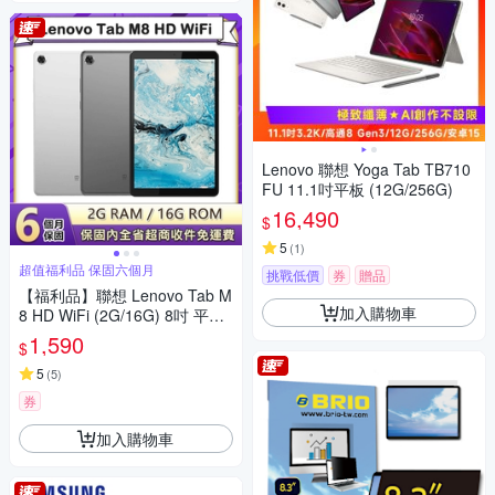
Lenovo 聯想 Yoga Tab TB710
FU 11.1吋平板 (12G/256G)
16,490
$
5
(
1
)
超值福利品 保固六個月
挑戰低價
券
贈品
【福利品】聯想 Lenovo Tab M
加入購物車
8 HD WiFi (2G/16G) 8吋 平板
電腦 (TB-8505F)
1,590
$
5
(
5
)
券
加入購物車