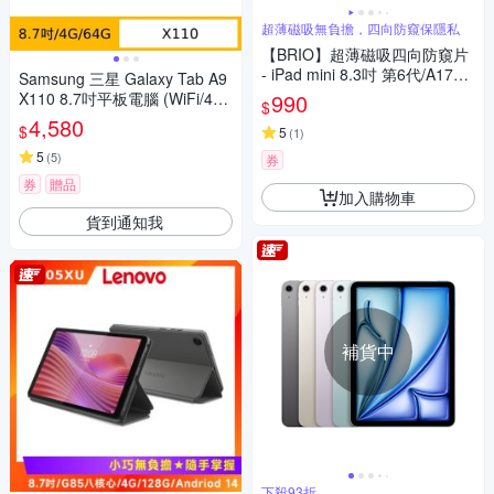
超薄磁吸無負擔，四向防窺保隱私
【BRIO】超薄磁吸四向防窺片
- iPad mini 8.3吋 第6代/A17Pr
Samsung 三星 Galaxy Tab A9
o #360度防窺#抗藍光#可拆式#
X110 8.7吋平板電腦 (WiFi/4G/
990
$
防眩光#清晰度高
64G)
4,580
$
5
(
1
)
5
(
5
)
券
券
贈品
加入購物車
貨到通知我
補貨中
下殺93折