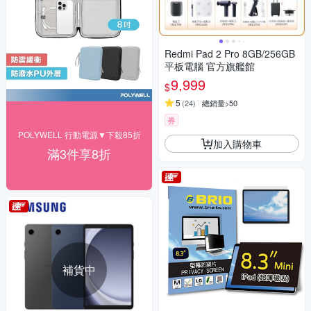
Redmi Pad 2 Pro 8GB/256GB
平板電腦 官方旗艦館
9,999
$
5
(
24
)
總銷量>50
券
POLYWELL 行動電源▼下殺85折
加入購物車
滿3件享8折
補貨中