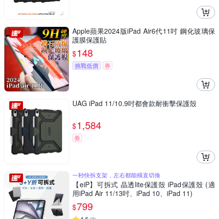
Apple蘋果2024版iPad Air6代11吋 鋼化玻璃保
護膜保護貼
148
$
挑戰低價
券
UAG iPad 11/10.9吋都會款耐衝擊保護殼
1,584
$
券
一秒快拆支架，左右都能橫直切換
【eiP】可拆式 晶透lite保護殼 iPad保護殼 (適
用iPad Air 11/13吋、iPad 10、iPad 11)
799
$
4.6