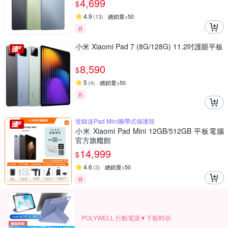
4,699
$
4.9
(
13
)
總銷量>50
券
小米 Xiaomi Pad 7 (8G/128G) 11.2吋護眼平板
8,590
$
5
(
4
)
總銷量>50
券
登錄送Pad Mini腕帶式保護殼
小米 Xiaomi Pad Mini 12GB/512GB 平板電腦
官方旗艦館
14,999
$
4.6
(
3
)
總銷量>50
券
POLYWELL 行動電源▼下殺85折