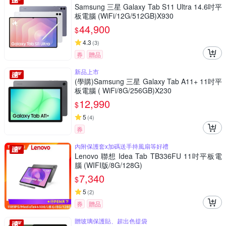
Samsung 三星 Galaxy Tab S11 Ultra 14.6吋平
板電腦 (WiFi/12G/512GB)X930
44,900
$
4.3
(
3
)
券
贈品
新品上市
(學購)Samsung 三星 Galaxy Tab A11+ 11吋平
板電腦 ( WiFi/8G/256GB)X230
12,990
$
5
(
4
)
券
內附保護套x加碼送手持風扇等好禮
Lenovo 聯想 Idea Tab TB336FU 11吋平板電
腦 (WIFI版/8G/128G)
7,340
$
5
(
2
)
券
贈品
贈玻璃保護貼、超出色提袋