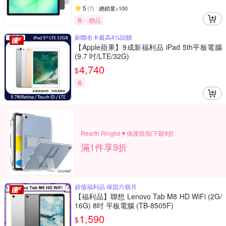
5
(
7
)
總銷量>100
券
贈品
刷聯名卡最高4%回饋
【Apple蘋果】9成新福利品 iPad 5th平板電腦
(9.7 吋/LTE/32G)
4,740
$
券
Rearth Ringke▼保護殼/貼下殺9折
滿1件享9折
超值福利品 保固六個月
【福利品】聯想 Lenovo Tab M8 HD WiFi (2G/
16G) 8吋 平板電腦 (TB-8505F)
1,590
$