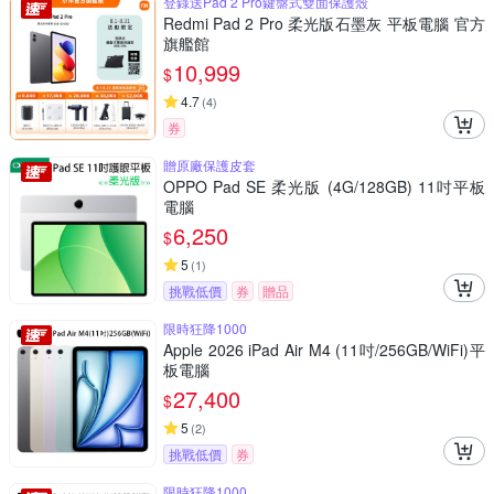
登錄送Pad 2 Pro鍵盤式雙面保護殼
Redmi Pad 2 Pro 柔光版石墨灰 平板電腦 官方
旗艦館
10,999
$
4.7
(
4
)
券
贈原廠保護皮套
OPPO Pad SE 柔光版 (4G/128GB) 11吋平板
電腦
6,250
$
5
(
1
)
挑戰低價
券
贈品
限時狂降1000
Apple 2026 iPad Air M4 (11吋/256GB/WiFi)平
板電腦
27,400
$
5
(
2
)
挑戰低價
券
限時狂降1000