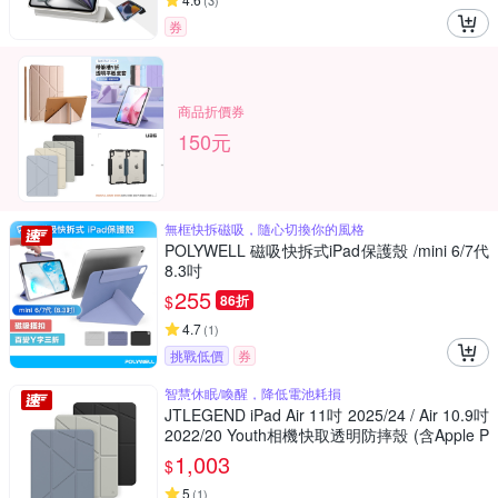
(
3
)
券
商品折價券
150元
無框快拆磁吸，隨心切換你的風格
POLYWELL 磁吸快拆式iPad保護殼 /mini 6/7代
8.3吋
255
$
86折
4.7
(
1
)
挑戰低價
券
智慧休眠/喚醒，降低電池耗損
JTLEGEND iPad Air 11吋 2025/24 / Air 10.9吋
2022/20 Youth相機快取透明防摔殼 (含Apple P
encil槽)
1,003
$
5
(
1
)