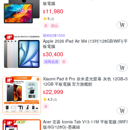
板電腦
11,980
$
5
(
3
)
券
贈品
限時狂降1500
Apple 2026 iPad Air M4 (13吋/128GB/WiFi)平
板電腦
30,400
$
挑戰低價
券
Xiaomi Pad 8 Pro 奈米柔光螢幕 灰色 12GB+5
12GB 平板電腦 官方旗艦館
22,999
$
4.3
(
2
)
券
Acer 宏碁 Iconia Tab V13-11M 平板電腦 (WIFI
版/8G/128G)-墨霧綠