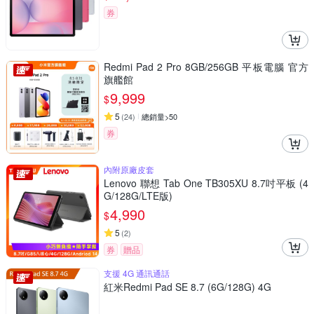
券
Redmi Pad 2 Pro 8GB/256GB 平板電腦 官方
旗艦館
9,999
$
5
(
24
)
總銷量>50
券
內附原廠皮套
Lenovo 聯想 Tab One TB305XU 8.7吋平板 (4
G/128G/LTE版)
4,990
$
5
(
2
)
券
贈品
支援 4G 通訊通話
紅米Redmi Pad SE 8.7 (6G/128G) 4G