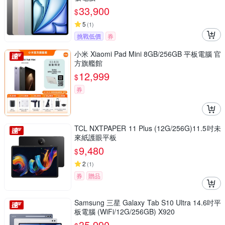
33,900
$
5
(
1
)
挑戰低價
券
小米 Xiaomi Pad Mini 8GB/256GB 平板電腦 官
方旗艦館
12,999
$
券
TCL NXTPAPER 11 Plus (12G/256G)11.5吋未
來紙護眼平板
9,480
$
2
(
1
)
券
贈品
Samsung 三星 Galaxy Tab S10 Ultra 14.6吋平
板電腦 (WiFi/12G/256GB) X920
35,990