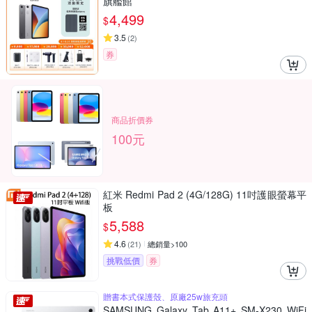
旗艦館
4,499
$
3.5
(
2
)
券
商品折價券
100元
紅米 Redmi Pad 2 (4G/128G) 11吋護眼螢幕平
板
5,588
$
4.6
(
21
)
總銷量>100
挑戰低價
券
贈書本式保護殼、原廠25w旅充頭
SAMSUNG Galaxy Tab A11+ SM-X230 WiFi