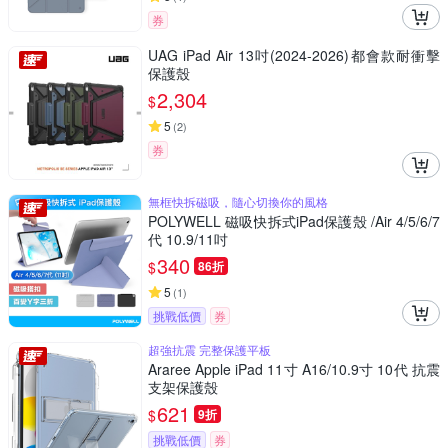
券
UAG iPad Air 13吋(2024-2026)都會款耐衝擊
保護殼
2,304
$
5
(
2
)
券
無框快拆磁吸，隨心切換你的風格
POLYWELL 磁吸快拆式iPad保護殼 /Air 4/5/6/7
代 10.9/11吋
340
$
86折
5
(
1
)
挑戰低價
券
超強抗震 完整保護平板
Araree Apple iPad 11寸 A16/10.9寸 10代 抗震
支架保護殼
621
$
9折
挑戰低價
券