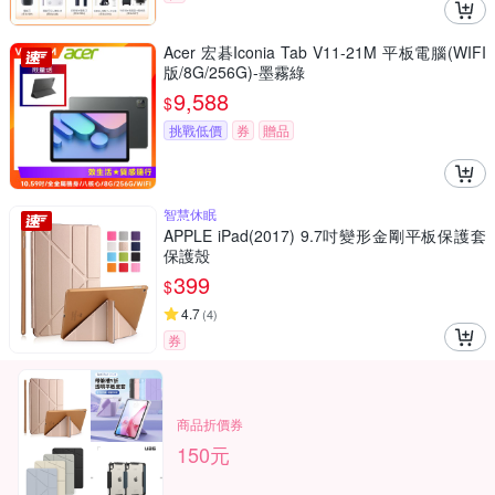
Acer 宏碁Iconia Tab V11-21M 平板電腦(WIFI
版/8G/256G)-墨霧綠
9,588
$
挑戰低價
券
贈品
智慧休眠
APPLE iPad(2017) 9.7吋變形金剛平板保護套
保護殼
399
$
4.7
(
4
)
券
商品折價券
150元