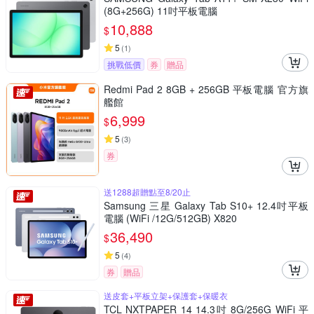
(8G+256G) 11吋平板電腦
10,888
$
5
(
1
)
挑戰低價
券
贈品
Redmi Pad 2 8GB + 256GB 平板電腦 官方旗
艦館
6,999
$
5
(
3
)
券
送1288超贈點至8/20止
Samsung 三星 Galaxy Tab S10+ 12.4吋平板
電腦 (WiFi /12G/512GB) X820
36,490
$
5
(
4
)
券
贈品
送皮套+平板立架+保護套+保暖衣
TCL NXTPAPER 14 14.3吋 8G/256G WiFi 平