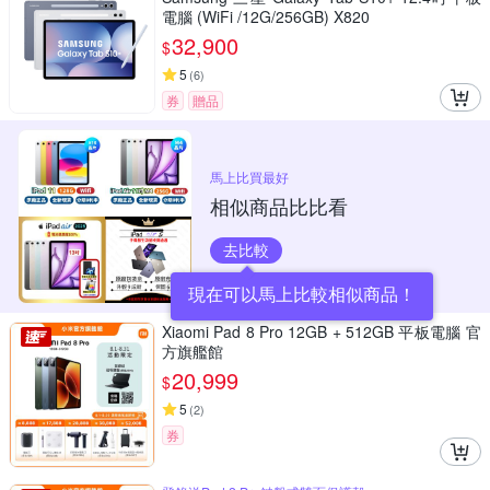
電腦 (WiFi /12G/256GB) X820
32,900
$
5
(
6
)
券
贈品
馬上比買最好
相似商品比比看
去比較
現在可以馬上比較相似商品！
Xiaomi Pad 8 Pro 12GB + 512GB 平板電腦 官
方旗艦館
20,999
$
5
(
2
)
券