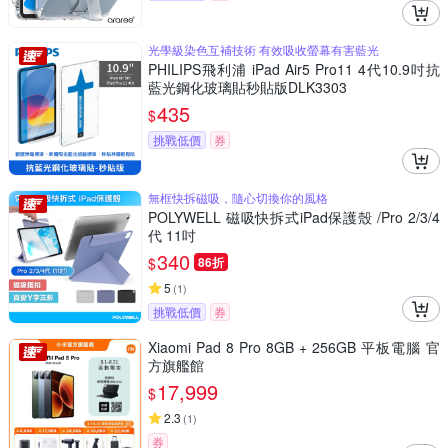
光學級染色互補技術 有效吸收螢幕有害藍光
PHILIPS飛利浦 iPad Air5 Pro11 4代10.9吋抗
藍光鋼化玻璃貼秒貼版DLK3303
435
$
挑戰低價
券
無框快拆磁吸，隨心切換你的風格
POLYWELL 磁吸快拆式iPad保護殼 /Pro 2/3/4
代 11吋
340
$
86折
5
(
1
)
挑戰低價
券
Xiaomi Pad 8 Pro 8GB + 256GB 平板電腦 官
方旗艦館
17,999
$
2.3
(
1
)
券