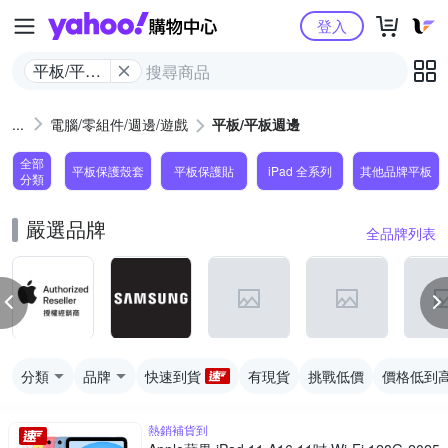
Yahoo購物中心
登入
平板/平板
週邊
電腦/零組件/週邊/遊戲
平板/平板週邊
全部
平板保護殼套
平板保護貼
iPad 全系列
其他品牌平板
分類
嚴選品牌
全品牌列表
分類
品牌
快速到貨
有現貨
挑戰低價
價格低到
熱銷補貨到