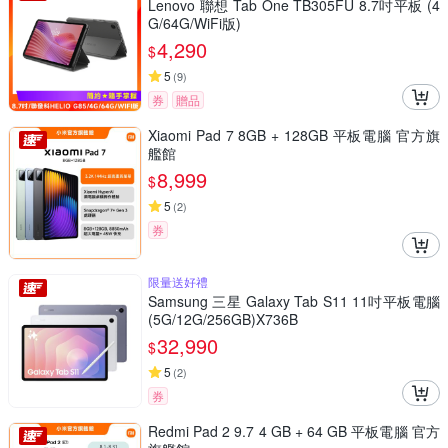
Lenovo 聯想 Tab One TB305FU 8.7吋平板 (4
G/64G/WiFi版)
4,290
$
5
(
9
)
券
贈品
Xiaomi Pad 7 8GB + 128GB 平板電腦 官方旗
艦館
8,999
$
5
(
2
)
券
限量送好禮
Samsung 三星 Galaxy Tab S11 11吋平板電腦
(5G/12G/256GB)X736B
32,990
$
5
(
2
)
券
Redmi Pad 2 9.7 4 GB + 64 GB 平板電腦 官方