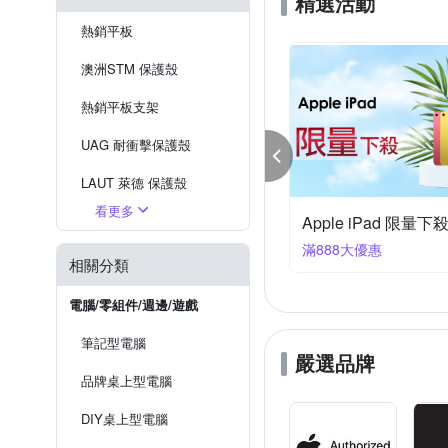
精選活動
熱銷平板
澳洲STM 保護殼
熱銷平板支架
UAG 耐衝擊保護殼
LAUT 萊德 保護殼
看更多
ple iPad 限量下殺
JTLEGEND 保護殼
POLYWELL 行動
88大優惠
滿3件享8折
SGP/Spigen 保護殼
相關分類
電腦/零組件/週邊/遊戲
筆記型電腦
嚴選品牌
品牌桌上型電腦
DIY桌上型電腦