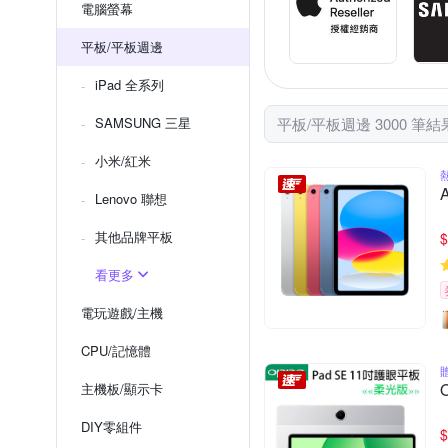
電腦螢幕
平板/平板週邊
iPad 全系列
SAMSUNG 三星
平板/平板週邊 3000 筆結
小米/紅米
Lenovo 聯想
其他品牌平板
$
看更多
電玩遊戲/主機
CPU/記憶體
主機板/顯示卡
DIY零組件
$