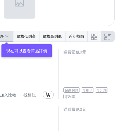
序
價格低到高
價格高到低
近期熱銷
運費最低0元
超商付款
可刷卡
可分期
加入比較
找相似
零利率
運費最低0元