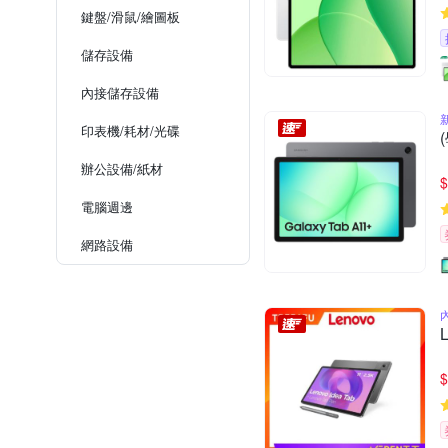
鍵盤/滑鼠/繪圖板
儲存設備
內接儲存設備
印表機/耗材/光碟
辦公設備/紙材
$
電腦週邊
網路設備
$