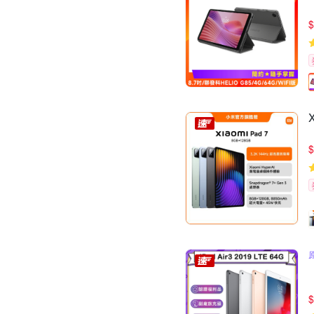
$
$
$