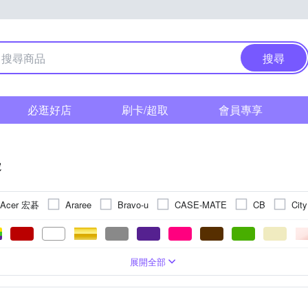
搜尋
必逛好店
刷卡/超取
會員專享
邊
Acer 宏碁
Araree
Bravo-u
CASE-MATE
CB
Cit
HUAWEI 華為
HH 草本新淨界
OR
hoda
iMos
In
PHILIPS 飛利浦
I
Motorola
OPPO
POLYWELL
貼
感應
塑膠
抗刮
皮套鍵盤
Xiaomi 小米
三折式
塑膠
霍爾磁電感應器
鋼化
防震
正面保護貼
抗潑水
Lenovo聯強
聚酯纖維
多角度翻折
陀螺儀
抗衝擊
手機殼
HUAWEI華為
環境光度感測器
金屬
磁吸式
鏡(亮)面
保護框
防水
背蓋式
Microsoft微軟
防眩
重力感應
鋁合金
ABS
展開全部
Simmpo
TCL
Timo
TUCANO
UAG
VXTRA
yester人造聚酯纖維
他品牌
氣壓感應器
桌上型立架
三軸陀螺儀
可夾式
鎂鋁合金
多角度調整
其他材質
固定式
雙環境光度感
防滑設計
Face ID
AGPS