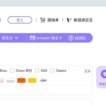
購物車
帳號綁定送
登入
看更多
uniopen 聯名卡
超贈點
Dream 夢想
yBoss
D&A
Dawise
更多
Lenovo 聯想
case
JTLEGEND
Redmi紅米
SAMSUNG 三星
RedMoon
可旋轉
靜電式
塑膠(PC)
數位指南針
NOKIA 諾基亞
防水
透氣
尼龍
鏡頭貼
奈米
ASUS華碩
牛皮
霧面
手墊貼
小米
GLONASS
更多
更多
更多
更多
更多
Xiaomi 小米
其他品牌
X_mart
測器
其他材質