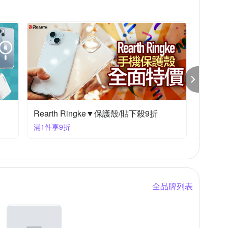
【HH】保護殼/貼▼下殺9折
滿3件享85折
全品牌列表