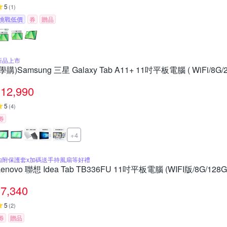
5
(
1
)
挑戰低價
券
贈品
新品上市
(學購)Samsung 三星 Galaxy Tab A11+ 11吋平板電腦 ( WiFi/8G/
12,990
5
(
4
)
券
+4
內附保護套x加碼送手持風扇等好禮
Lenovo 聯想 Idea Tab TB336FU 11吋平板電腦 (WIFI版/8G/128G
7,340
5
(
2
)
券
贈品