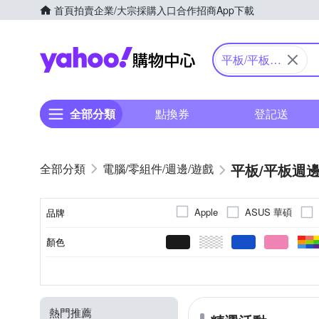
首頁
拍賣
企業/大宗採購入口
合作招商
App下載
Yahoo購物中心
平板/平板週
邊
全部分類
點換券
登記送
平板/平板週
電腦/零組件/週邊/遊戲
ASUS 華碩
Apple
品牌
Ezstick
g-IDEA
G
顏色
品牌名稱
Metal-Slim
MONOCOZZ
疏油
可立式
PU合成皮
Apple蘋果
皮套
抗指紋
保護殼
加速度計
側翻式
矽膠
SAMSUNG三星
玻璃
收納包
螢幕
光源
PC
GPS
功能
款式
材質
適用廠牌
商品類型
感應器
Spigen
SwitchEasy
抗藍光
機身貼
橡膠(TPU)
指紋辨識器
Xiaomi小米
防窺
鍵盤膜
皮革
Pol
其
Apple
Touch ID
TPU
防摔專家
熱門推薦