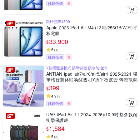
挑戰低價
券
限時狂降1500
Apple 2026 iPad Air M4 (13吋/256GB/WiFi)平
板電腦
33,900
$
5
(
1
)
挑戰低價
券
Y折橫豎屏模式 防彎背板 防水防油污
ANTIAN ipad air7/air6/air5/air4 2025/2024 帶
筆槽智慧休眠喚醒透明Y折平板皮套 蜂窩散熱
矽膠保護套
399
$
4.9
(
8
)
挑戰低價
券
UAG iPad Air 11(2024-2026)/10.9吋都會款耐
衝擊保護殼
1,584
$
5
(
3
)