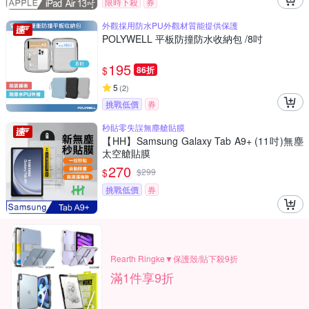
限時下殺
券
外觀採用防水PU外觀材質能提供保護
POLYWELL 平板防撞防水收納包 /8吋
195
$
86折
5
(
2
)
挑戰低價
券
秒貼零失誤無塵艙貼膜
【HH】Samsung Galaxy Tab A9+ (11吋)無塵
太空艙貼膜
270
$
$
299
挑戰低價
券
Rearth Ringke▼保護殼/貼下殺9折
滿1件享9折