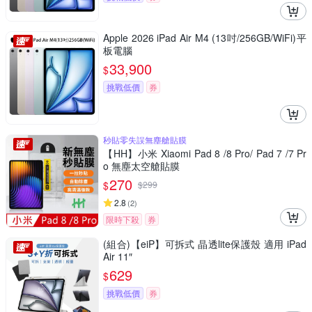
Apple 2026 iPad Air M4 (13吋/256GB/WiFi)平
板電腦
33,900
$
挑戰低價
券
秒貼零失誤無塵艙貼膜
【HH】小米 Xiaomi Pad 8 /8 Pro/ Pad 7 /7 Pr
o 無塵太空艙貼膜
270
$
$
299
2.8
(
2
)
限時下殺
券
(組合)【eiP】可拆式 晶透lite保護殼 適用 iPad
Air 11″
629
$
挑戰低價
券