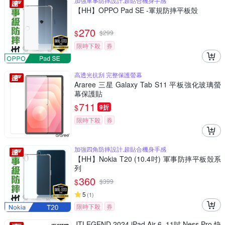
加強軍事防摔設計,超貼合機身手感
【HH】OPPO Pad SE -軍規防摔平板殼
270
$
$
299
限時下殺
券
高透光抗刮 完整保護螢幕
Araree 三星 Galaxy Tab S11 平板強化玻璃螢
幕保護貼
711
$
9折
限時下殺
券
加強四角防摔設計,超貼合機身手感
【HH】Nokia T20 (10.4吋) 軍事防摔平板殼系
列
360
$
$
399
5
(
1
)
限時下殺
券
JTLEGEND 2024 iPad Air 6_11吋 Ness Pro 快