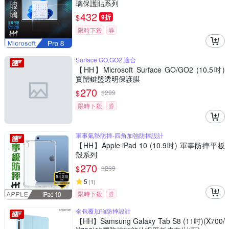
璃保護貼系列
432
$
9折
限時下殺
券
Surface GO,GO2 適合
【HH】Microsoft Surface GO/GO2 (10.5吋)
實體鍵盤透明保護膜
270
$
$
299
限時下殺
券
軍事氣墊防摔-四角加強防摔設計
【HH】Apple iPad 10 (10.9吋) 軍事防摔平板
殼系列
270
$
$
299
5
(
1
)
限時下殺
券
全包覆加強防摔設計
【HH】Samsung Galaxy Tab S8 (11吋)(X700/