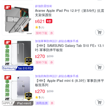
超強防震技術
Araree Apple iPad Pro 12.9寸 (第5/6代) 抗震
支架保護殼
621
$
9折
5
(
1
)
限時下殺
券
加強軍事防摔設計,超貼合機身手感
【HH】SAMSUNG Galaxy Tab S10 FE+ 13.1
吋-軍事防摔平板殼
270
$
$
299
限時下殺
券
加強四角防摔設計,超貼合機身手感
【HH】Apple iPad mini 6 (8.3吋) 軍事防摔平
板殼系列
270
$
$
299
5
(
1
)
挑戰低價
券