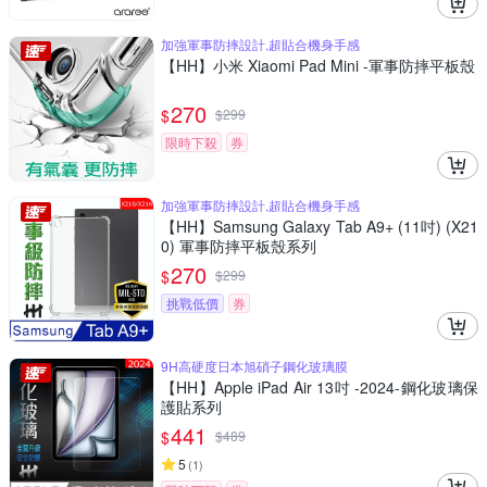
加強軍事防摔設計,超貼合機身手感
【HH】小米 Xiaomi Pad Mini -軍事防摔平板殼
270
$
$
299
限時下殺
券
加強軍事防摔設計,超貼合機身手感
【HH】Samsung Galaxy Tab A9+ (11吋) (X21
0) 軍事防摔平板殼系列
270
$
$
299
挑戰低價
券
9H高硬度日本旭硝子鋼化玻璃膜
【HH】Apple iPad Air 13吋 -2024-鋼化玻璃保
護貼系列
441
$
$
489
5
(
1
)