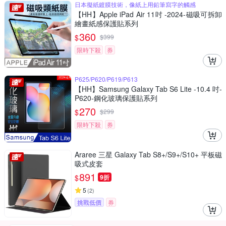
日本擬紙鍍膜技術，像紙上用鉛筆寫字的觸感
【HH】Apple iPad Air 11吋 -2024-磁吸可拆卸
繪畫紙感保護貼系列
360
$
$
399
限時下殺
券
P625/P620/P619/P613
【HH】Samsung Galaxy Tab S6 Lite -10.4 吋-
P620-鋼化玻璃保護貼系列
270
$
$
299
限時下殺
券
Araree 三星 Galaxy Tab S8+/S9+/S10+ 平板磁
吸式皮套
891
$
9折
5
(
2
)
挑戰低價
券