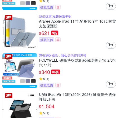
5
(
1
)
挑戰低價
券
超強抗震 完整保護平板
Araree Apple iPad 11寸 A16/10.9寸 10代 抗震
支架保護殼
621
$
9折
挑戰低價
券
無框快拆磁吸，隨心切換你的風格
POLYWELL 磁吸快拆式iPad保護殼 /Pro 2/3/4
代 11吋
340
$
86折
5
(
1
)
挑戰低價
券
UAG iPad Air 13吋(2024-2026)耐衝擊全透保
護殼LT-黑
1,504
$
5
(
1
)