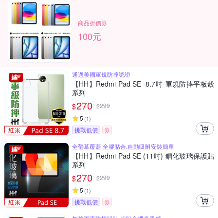
商品折價券
100元
通過美國軍規防摔認證
【HH】Redmi Pad SE -8.7吋-軍規防摔平板殼
系列
270
$
$
299
5
(
1
)
挑戰低價
券
全螢幕覆蓋,全膠貼合,自動吸附安裝簡單
【HH】Redmi Pad SE (11吋) 鋼化玻璃保護貼
系列
270
$
$
299
5
(
1
)
挑戰低價
券