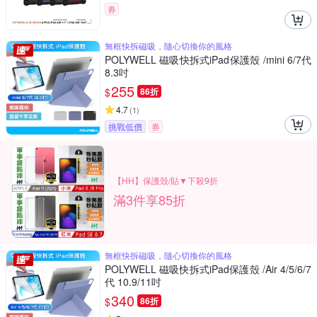
券
無框快拆磁吸，隨心切換你的風格
POLYWELL 磁吸快拆式iPad保護殼 /mini 6/7代
8.3吋
255
$
86折
4.7
(
1
)
挑戰低價
券
【HH】保護殼/貼▼下殺9折
滿3件享85折
無框快拆磁吸，隨心切換你的風格
POLYWELL 磁吸快拆式iPad保護殼 /Air 4/5/6/7
代 10.9/11吋
340
$
86折