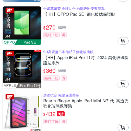
全螢幕覆蓋,全膠貼合,自動吸附安裝簡單
【HH】OPPO Pad SE -鋼化玻璃保護貼
270
$
$
299
限時下殺
券
9H高硬度日本旭硝子鋼化玻璃膜
【HH】Apple iPad Pro 11吋 -2024-鋼化玻璃保
護貼系列
360
$
$
399
限時下殺
券
超強抗刮 完整保護螢幕
Rearth Ringke Apple iPad Mini 6/7 代 高透光
強化玻璃保護貼
432
$
9折
限時下殺
券