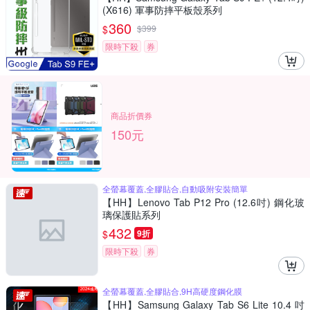
(X616) 軍事防摔平板殼系列
360
$
$
399
限時下殺
券
商品折價券
150元
全螢幕覆蓋,全膠貼合,自動吸附安裝簡單
【HH】Lenovo Tab P12 Pro (12.6吋) 鋼化玻
璃保護貼系列
432
$
9折
限時下殺
券
全螢幕覆蓋,全膠貼合,9H高硬度鋼化膜
【HH】Samsung Galaxy Tab S6 Lite 10.4 吋