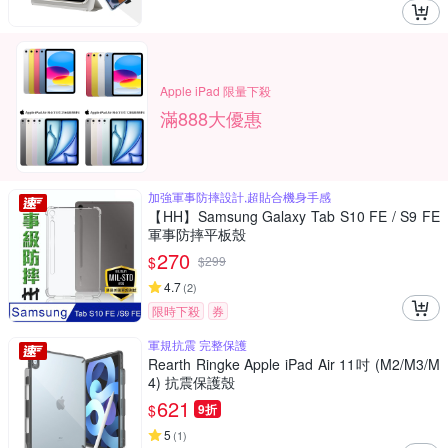
Apple iPad 限量下殺
滿888大優惠
加強軍事防摔設計,超貼合機身手感
【HH】Samsung Galaxy Tab S10 FE / S9 FE
軍事防摔平板殼
270
$
$
299
4.7
(
2
)
限時下殺
券
軍規抗震 完整保護
Rearth Ringke Apple iPad Air 11吋 (M2/M3/M
4) 抗震保護殼
621
$
9折
5
(
1
)