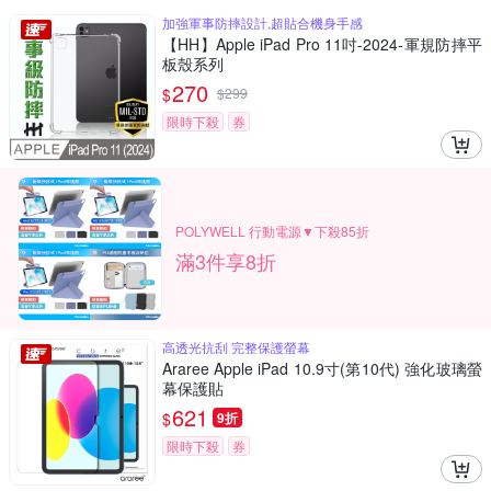
加強軍事防摔設計,超貼合機身手感
【HH】Apple iPad Pro 11吋-2024-軍規防摔平
板殼系列
270
$
$
299
限時下殺
券
POLYWELL 行動電源▼下殺85折
滿3件享8折
高透光抗刮 完整保護螢幕
Araree Apple iPad 10.9寸(第10代) 強化玻璃螢
幕保護貼
621
$
9折
限時下殺
券