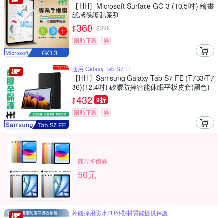
【HH】Microsoft Surface GO 3 (10.5吋) 繪畫
紙感保護貼系列
360
$
$
399
限時下殺
券
適用 Galaxy Tab S7 FE
【HH】Samsung Galaxy Tab S7 FE (T733/T7
36)(12.4吋) 矽膠防摔智能休眠平板皮套(黑色)
432
$
9折
限時下殺
券
商品折價券
50元
外觀採用防水PU外觀材質能提供保護