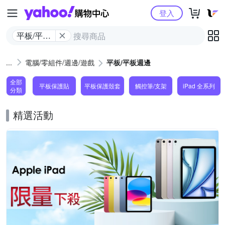
Yahoo購物中心
登入
平板/平板
週邊
電腦/零組件/週邊/遊戲
平板/平板週邊
全部
平板保護貼
平板保護殼套
觸控筆/支架
iPad 全系列
分類
精選活動