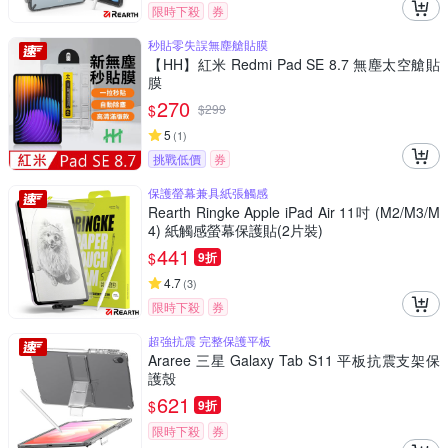
限時下殺
券
秒貼零失誤無塵艙貼膜
【HH】紅米 Redmi Pad SE 8.7 無塵太空艙貼
膜
270
$
$
299
5
(
1
)
挑戰低價
券
保護螢幕兼具紙張觸感
Rearth Ringke Apple iPad Air 11吋 (M2/M3/M
4) 紙觸感螢幕保護貼(2片裝)
441
$
9折
4.7
(
3
)
限時下殺
券
超強抗震 完整保護平板
Araree 三星 Galaxy Tab S11 平板抗震支架保
護殼
621
$
9折
限時下殺
券