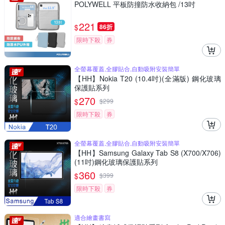
POLYWELL 平板防撞防水收納包 /13吋
221
$
86折
限時下殺
券
全螢幕覆蓋,全膠貼合,自動吸附安裝簡單
【HH】Nokia T20 (10.4吋)(全滿版) 鋼化玻璃
保護貼系列
270
$
$
299
限時下殺
券
全螢幕覆蓋,全膠貼合,自動吸附安裝簡單
【HH】Samsung Galaxy Tab S8 (X700/X706)
(11吋)鋼化玻璃保護貼系列
360
$
$
399
限時下殺
券
適合繪畫書寫