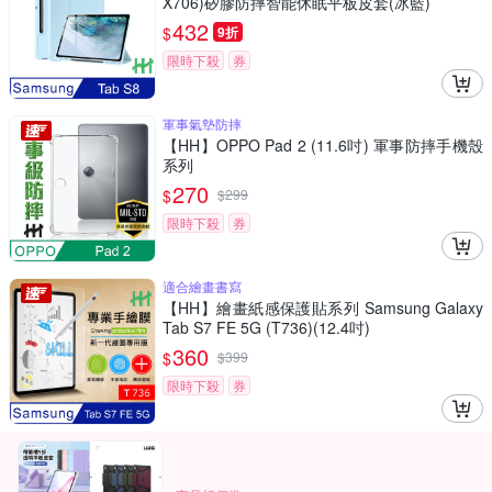
X706)矽膠防摔智能休眠平板皮套(冰藍)
432
$
9折
限時下殺
券
軍事氣墊防摔
【HH】OPPO Pad 2 (11.6吋) 軍事防摔手機殼
系列
270
$
$
299
限時下殺
券
適合繪畫書寫
【HH】繪畫紙感保護貼系列 Samsung Galaxy
Tab S7 FE 5G (T736)(12.4吋)
360
$
$
399
限時下殺
券