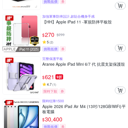
挑戰低價
券
加強軍事防摔設計,超貼合機身手感
【HH】Apple iPad 11 -軍規防摔平板殼
270
$
$
299
5
(
2
)
挑戰低價
券
完整保護平板
Araree Apple iPad Mini 6/7 代 抗震支架保護殼
621
$
9折
4.7
(
1
)
限時下殺
券
限時狂降1500
Apple 2026 iPad Air M4 (13吋/128GB/WiFi)平
板電腦
30,400
$
挑戰低價
券