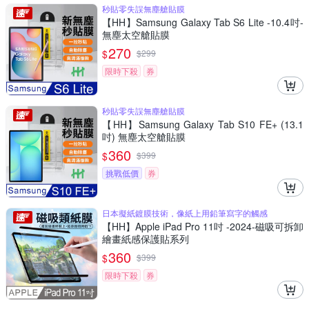
秒貼零失誤無塵艙貼膜
【HH】Samsung Galaxy Tab S6 Lite -10.4吋-
無塵太空艙貼膜
270
$
$
299
限時下殺
券
秒貼零失誤無塵艙貼膜
【HH】Samsung Galaxy Tab S10 FE+ (13.1
吋) 無塵太空艙貼膜
360
$
$
399
挑戰低價
券
日本擬紙鍍膜技術，像紙上用鉛筆寫字的觸感
【HH】Apple iPad Pro 11吋 -2024-磁吸可拆卸
繪畫紙感保護貼系列
360
$
$
399
限時下殺
券