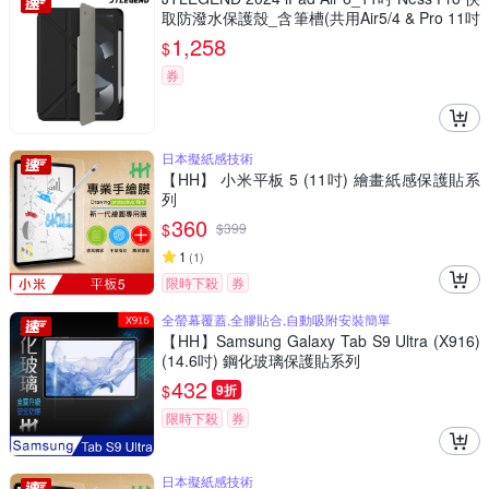
取防潑水保護殼_含筆槽(共用Air5/4 & Pro 11吋
_2022-21)
1,258
$
券
日本擬紙感技術
【HH】 小米平板 5 (11吋) 繪畫紙感保護貼系
列
360
$
$
399
1
(
1
)
限時下殺
券
全螢幕覆蓋,全膠貼合,自動吸附安裝簡單
【HH】Samsung Galaxy Tab S9 Ultra (X916)
(14.6吋) 鋼化玻璃保護貼系列
432
$
9折
限時下殺
券
日本擬紙感技術