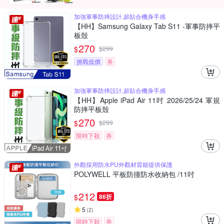
加強軍事防摔設計,超貼合機身手感
【HH】Samsung Galaxy Tab S11 -軍事防摔平
板殼
270
$
$
299
挑戰低價
券
加強軍事防摔設計,超貼合機身手感
【HH】Apple iPad Air 11吋 2026/25/24 軍規
防摔平板殼
270
$
$
299
限時下殺
券
外觀採用防水PU外觀材質能提供保護
POLYWELL 平板防撞防水收納包 /11吋
212
$
86折
5
(
2
)
限時下殺
券