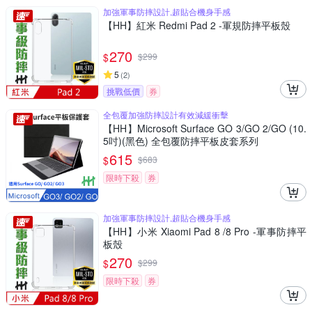
加強軍事防摔設計,超貼合機身手感
【HH】紅米 Redmi Pad 2 -軍規防摔平板殼
270
$
$
299
5
(
2
)
挑戰低價
券
全包覆加強防摔設計有效減緩衝擊
【HH】Microsoft Surface GO 3/GO 2/GO (10.
5吋)(黑色) 全包覆防摔平板皮套系列
615
$
$
683
限時下殺
券
加強軍事防摔設計,超貼合機身手感
【HH】小米 Xiaomi Pad 8 /8 Pro -軍事防摔平
板殼
270
$
$
299
限時下殺
券