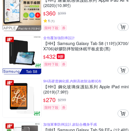
【HH】繪畫紙感保護貼系列 Apple iPad Air 4
(2020)(10.9吋)
360
$
$
399
1
(
1
)
限時下殺
券
全包覆加強防摔設計
【HH】Samsung Galaxy Tab S8 (11吋)(X700/
X706)矽膠防摔智能休眠平板皮套(黑)
432
$
9折
限時下殺
券
9H高硬度鋼化膜,內附高效除油擦拭布
【HH】鋼化玻璃保護貼系列 Apple iPad mini
(2019)(7.9吋)
270
$
$
299
限時下殺
券
加強軍事防摔設計,超貼合機身手感
【HH】Samsung Galaxy Tab S9 FE+ (12.4吋)