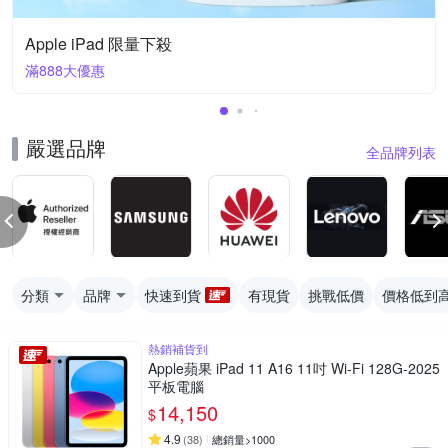
Apple iPad 限量下殺
滿888大優惠
嚴選品牌
全品牌列表
分類
品牌
快速到貨
有現貨
挑戰低價
價格低到
熱銷補貨到
Apple蘋果 iPad 11 A16 11吋 Wi-Fi 128G-2025
平板電腦
14,150
$
4.9
(
38
)
總銷量>1000