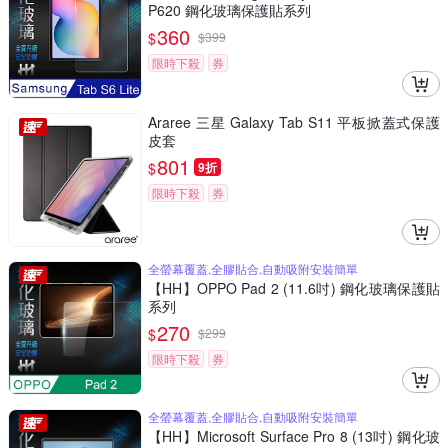
P620 鋼化玻璃保護貼系列
360
$
$
399
限時下殺
券
Araree 三星 Galaxy Tab S11 平板掀蓋式保護
皮套
801
$
9折
限時下殺
券
全螢幕覆蓋,全膠貼合,自動吸附安裝簡單
【HH】OPPO Pad 2 (11.6吋) 鋼化玻璃保護貼
系列
270
$
$
299
限時下殺
券
全螢幕覆蓋,全膠貼合,自動吸附安裝簡單
【HH】Microsoft Surface Pro 8 (13吋) 鋼化玻