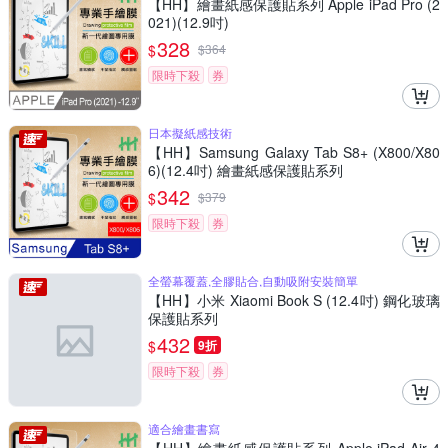
【HH】繪畫紙感保護貼系列 Apple iPad Pro (2
021)(12.9吋)
328
$
$
364
限時下殺
券
日本擬紙感技術
【HH】Samsung Galaxy Tab S8+ (X800/X80
6)(12.4吋) 繪畫紙感保護貼系列
342
$
$
379
限時下殺
券
全螢幕覆蓋,全膠貼合,自動吸附安裝簡單
【HH】小米 Xiaomi Book S (12.4吋) 鋼化玻璃
保護貼系列
432
$
9折
限時下殺
券
適合繪畫書寫