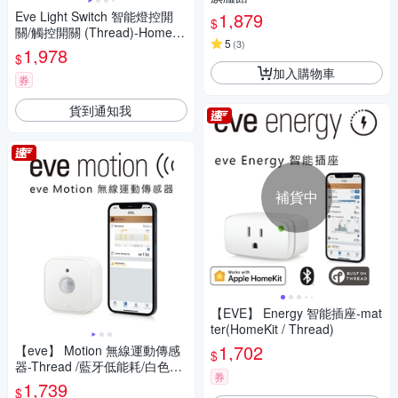
Eve Light Switch 智能燈控開
1,879
$
關/觸控開關 (Thread)-HomeKi
5
(
3
)
t/ iOS
1,978
$
加入購物車
券
貨到通知我
補貨中
【EVE】 Energy 智能插座-mat
ter(HomeKit / Thread)
1,702
【eve】 Motion 無線運動傳感
$
器-Thread /藍牙低能耗/白色
券
（Apple HomeKit iOS）
1,739
$