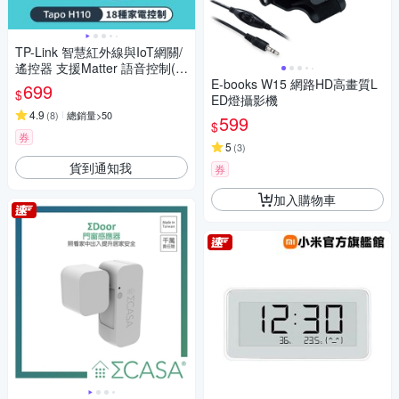
TP-Link 智慧紅外線與IoT網關/
遙控器 支援Matter 語音控制(T
apo H110)
E-books W15 網路HD高畫質L
699
$
ED燈攝影機
4.9
(
8
)
總銷量>50
599
$
券
5
(
3
)
貨到通知我
券
加入購物車