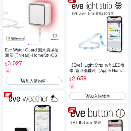
Eve Water Guard 漏水廣域檢
測器 (Thread)-HomeKit/ iOS
3,027
$
【Eve】Light Strip 智能LED燈
條 /藍牙低能耗（Apple HomeK
券
it iOS）
2,659
$
加入購物車
券
加入購物車