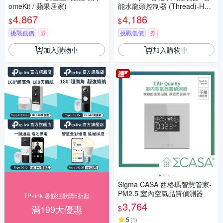
omeKit / 蘋果居家)
能水龍頭控制器 (Thread)-Hom
eKit
4,867
4,186
$
$
挑戰低價
券
挑戰低價
券
加入購物車
加入購物車
Sigma CASA 西格瑪智慧管家-
PM2.5 室內空氣品質偵測器
TP-link 暑假狂歡購5折起
3,764
滿199大優惠
$
5
(
1
)