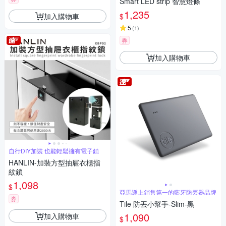
Smart LED strip 智慧燈條
1,235
加入購物車
$
5
(
1
)
券
加入購物車
自行DIY加裝 也能輕鬆擁有電子鎖
HANLIN-加裝方型抽屜衣櫃指
紋鎖
1,098
$
亞馬遜上銷售第一的藍牙防丟器品牌
券
Tile 防丟小幫手-Slim-黑
1,090
加入購物車
$