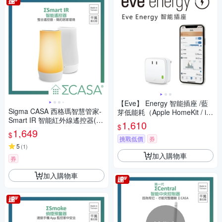
【Eve】 Energy 智能插座 /藍
Sigma CASA 西格瑪智慧管家-
芽低能耗（Apple HomeKit / iO
Smart IR 智能紅外線遙控器(具
S)
1,610
$
Gateway功能)
1,649
$
挑戰低價
券
5
(
1
)
加入購物車
券
加入購物車