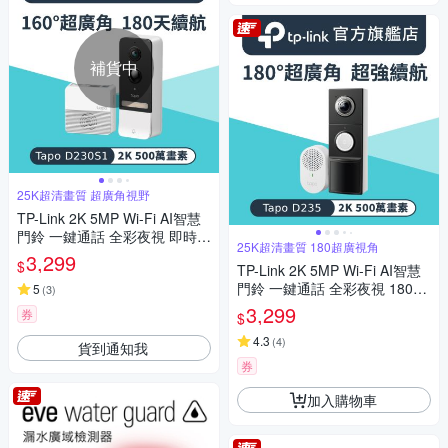
補貨中
25K超清畫質 超廣角視野
TP-Link 2K 5MP Wi-Fi AI智慧
門鈴 一鍵通話 全彩夜視 即時觀
25K超清畫質 180超廣視角
看 AI智慧偵測 防水防塵(Tapo
3,299
$
TP-Link 2K 5MP Wi-Fi AI智慧
D230S1)
門鈴 一鍵通話 全彩夜視 180°
5
(
3
)
視角 AI智慧偵測 IP66防水防塵
3,299
券
$
(Tapo D235)
4.3
(
4
)
貨到通知我
券
加入購物車