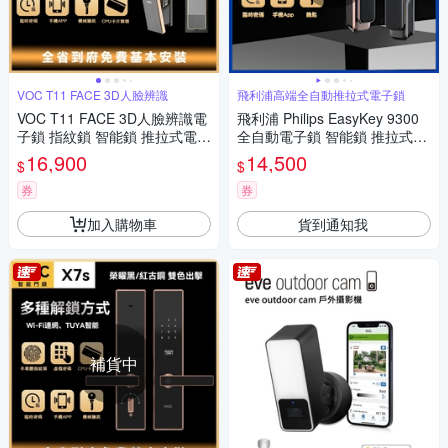
VOC T11 FACE 3D人臉辨識
飛利浦高端全自動推拉式電子鎖
VOC T11 FACE 3D人臉辨識電
飛利浦 Philips EasyKey 9300
子鎖 指紋鎖 智能鎖 推拉式電子
全自動電子鎖 智能鎖 推拉式電
鎖 AI智能 Wi-Fi聯網 TUYA智能
子鎖 指紋鎖 Wi-Fi連網
16,900
14,500
$
$
（售價含免費基本安裝）
券
券
加入購物車
貨到通知我
補貨中