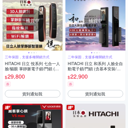
補貨中
補貨中
三年保固，支援多種開鎖方式
二年保固，支援多種開鎖方式
HITACHI 日立 悅系列 七合一人
HITACHI 日立 和系列 人臉全自
臉/貓眼 掌靜脈電子鎖/門鎖 (含
動電子鎖/門鎖 (含基本安裝/指
基本安裝/指紋/卡片/密碼/鑰匙/
紋/卡片/密碼/鑰匙/WiFi) HIT-F
29,800
22,900
$
$
WiFi/古銅色) HIT-FH10-T
V70-T
券
券
貨到通知我
貨到通知我