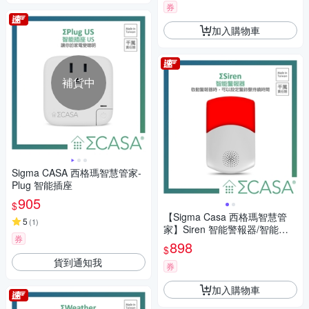
券
加入購物車
補貨中
Sigma CASA 西格瑪智慧管家-
Plug 智能插座
905
$
【Sigma Casa 西格瑪智慧管
5
(
1
)
家】Siren 智能警報器/智能安
券
防/居家警報器
898
$
貨到通知我
券
加入購物車