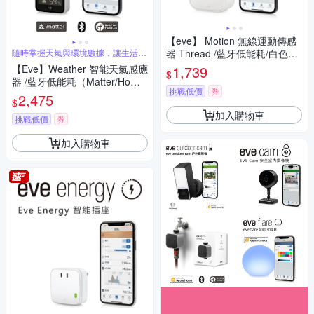
【eve】 Motion 無線運動傳感
隨時掌握天氣與環境數據，讓生活更
器-Thread /藍牙低能耗/白色
智慧
（Apple HomeKit iOS）
【Eve】Weather 智能天氣感應
1,739
$
器 /藍牙低能耗（Matter/Home
挑戰低價
券
Kit iOS）
2,475
$
加入購物車
挑戰低價
券
加入購物車