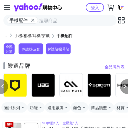
Yahoo購物中心
登入
手機配件
手機/相機/耳機/穿戴
手機配件
全部
保護殼/皮套
保護貼/螢幕貼
分類
嚴選品牌
全品牌列表
適用系列
功能
適用廠牌
顏色
商品類型
材質
9H保貼1入、空壓殼1入