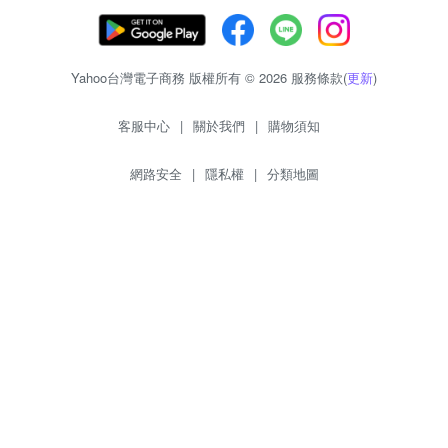
Yahoo台灣電子商務 版權所有 © 2026 服務條款(
更新
)
客服中心
|
關於我們
|
購物須知
網路安全
|
隱私權
|
分類地圖