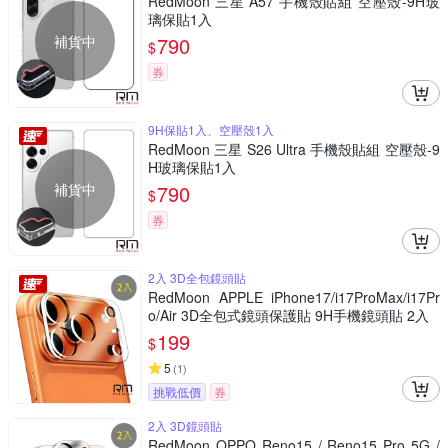
RedMoon 三星 A57 手機殼貼組 空壓殼-9H玻
璃保貼1入
補貨中
790
$
券
9H保貼1入、空壓殼1入
RedMoon 三星 S26 Ultra 手機殼貼組 空壓殼-9
H玻璃保貼1入
補貨中
790
$
券
2入 3D全包鏡頭貼
RedMoon APPLE iPhone17/i17ProMax/i17Pr
o/Air 3D全包式鏡頭保護貼 9H手機鏡頭貼 2入
199
$
5
(
1
)
挑戰低價
券
2入 3D鏡頭貼
RedMoon OPPO Reno15 / Reno15 Pro 5G /