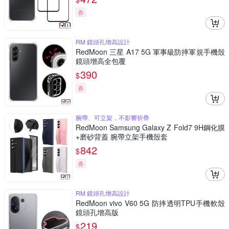
券
RM 鏡頭孔增高設計
RedMoon 三星 A17 5G 軍事級防摔軍規手機殼
鏡頭增高全包覆
390
$
券
腕帶、可立架，不影響折疊
RedMoon Samsung Galaxy Z Fold7 9H鋼化膜
+磨砂背蓋 腕帶立架手機殼套
842
$
券
RM 鏡頭孔增高設計
RedMoon vivo V60 5G 防摔透明TPU手機軟殼
鏡頭孔增高版
219
$