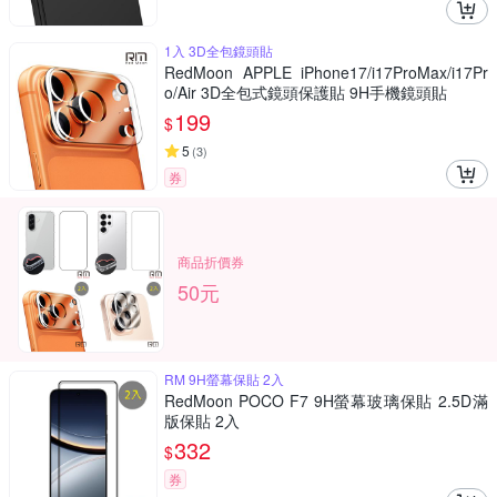
1入 3D全包鏡頭貼
RedMoon APPLE iPhone17/i17ProMax/i17Pr
o/Air 3D全包式鏡頭保護貼 9H手機鏡頭貼
199
$
5
(
3
)
券
商品折價券
50元
RM 9H螢幕保貼 2入
RedMoon POCO F7 9H螢幕玻璃保貼 2.5D滿
版保貼 2入
332
$
券