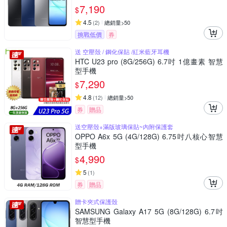
7,190
$
4.5
(
2
)
總銷量>50
挑戰低價
券
送 空壓殼 / 鋼化保貼 /紅米藍牙耳機
HTC U23 pro (8G/256G) 6.7吋 1億畫素 智慧
型手機
7,290
$
4.8
(
12
)
總銷量>50
券
贈品
送空壓殼+滿版玻璃保貼~內附保護套
OPPO A6x 5G (4G/128G) 6.75吋八核心智慧
型手機
4,990
$
5
(
1
)
券
贈品
贈卡夾式保護殼
SAMSUNG Galaxy A17 5G (8G/128G) 6.7吋
智慧型手機