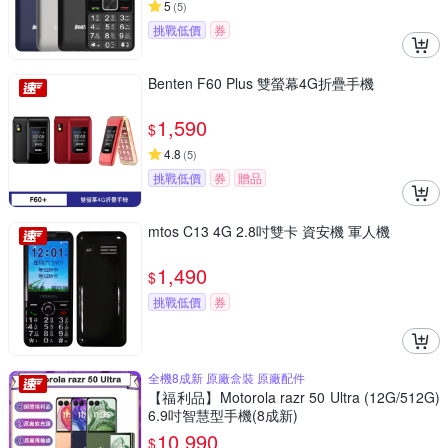
5
(
5
)
挑戰低價
券
Benten F60 Plus 雙螢幕4G折疊手機
1,590
$
4.8
(
5
)
挑戰低價
券
贈品
mtos C13 4G 2.8吋雙卡 資安機 軍人機
1,490
$
挑戰低價
券
全機8成新 原廠盒裝 原廠配件
【福利品】Motorola razr 50 Ultra (12G/512G)
6.9吋智慧型手機(8成新)
10,990
$