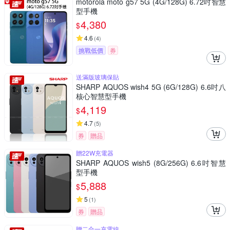
motorola moto g57 5G (4G/128G) 6.72吋智慧
型手機
4,380
$
4.6
(
4
)
挑戰低價
券
送滿版玻璃保貼
SHARP AQUOS wish4 5G (6G/128G) 6.6吋八
核心智慧型手機
4,119
$
4.7
(
5
)
券
贈品
贈22W充電器
SHARP AQUOS wish5 (8G/256G) 6.6吋智慧
型手機
5,888
$
5
(
1
)
券
贈品
贈二合一充電線