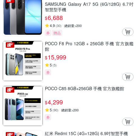
SAMSUNG Galaxy A17 5G (6G/128G) 6.7吋
智慧型手機
6,688
$
4.9
(
30
)
總銷量>200
券
贈品
POCO F8 Pro 12GB + 256GB 手機 官方旗艦
館
15,999
$
5
(
5
)
券
POCO C85 8GB+256GB 手機 官方旗艦館
4,299
$
5
(
90
)
總銷量>200
券
紅米 Redmi 15C (4G+128G) 6.9吋智慧手機