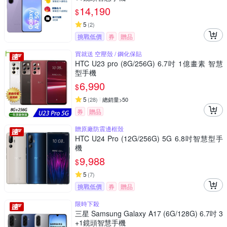
14,190
$
5
(
2
)
挑戰低價
券
贈品
買就送 空壓殼 / 鋼化保貼
HTC U23 pro (8G/256G) 6.7吋 1億畫素 智慧
型手機
6,990
$
5
(
28
)
總銷量>50
券
贈品
贈原廠防震邊框殼
HTC U24 Pro (12G/256G) 5G 6.8吋智慧型手
機
9,988
$
5
(
7
)
挑戰低價
券
贈品
限時下殺
三星 Samsung Galaxy A17 (6G/128G) 6.7吋 3
+1鏡頭智慧手機