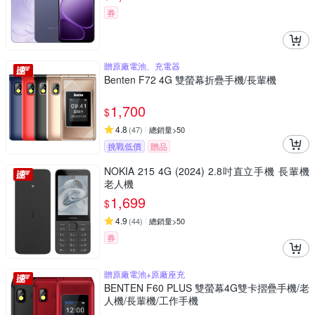
券
贈原廠電池、充電器
Benten F72 4G 雙螢幕折疊手機/長輩機
1,700
$
4.8
(
47
)
總銷量>50
挑戰低價
贈品
NOKIA 215 4G (2024) 2.8吋直立手機 長輩機
老人機
1,699
$
4.9
(
44
)
總銷量>50
券
贈原廠電池+原廠座充
BENTEN F60 PLUS 雙螢幕4G雙卡摺疊手機/老
人機/長輩機/工作手機