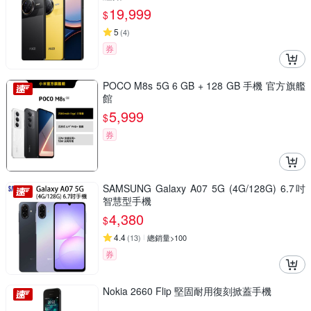
19,999
$
5
(
4
)
券
POCO M8s 5G 6 GB + 128 GB 手機 官方旗艦
館
5,999
$
券
SAMSUNG Galaxy A07 5G (4G/128G) 6.7吋
智慧型手機
4,380
$
4.4
(
13
)
總銷量>100
券
Nokia 2660 Flip 堅固耐用復刻掀蓋手機