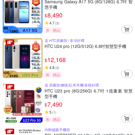
Samsung Galaxy A17 5G (8G/128G) 6.7吋 智
慧手機
8,490
$
4.7
(
3
)
券
贈品
送 HTC原廠殼 / 多項好禮
HTC U24 pro (12G/512G) 6.8吋智慧型手機
12,168
$
4.8
(
2
)
券
贈品
送 原廠殼/鋼保/紅米耳機/多樣好禮
HTC U23 pro (8G/256G) 6.7吋 1億畫素 智慧
型手機
7,490
$
5
(
1
)
券
贈品
內附磁吸手機殼