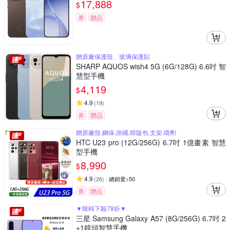
17,888
$
券
贈品
贈原廠保護殼、玻璃保護貼
SHARP AQUOS wish4 5G (6G/128G) 6.6吋 智
慧型手機
4,119
$
4.9
(
19
)
券
贈品
贈原廠殼,鋼保,掛繩,韓版包,支架,噴劑
HTC U23 pro (12G/256G) 6.7吋 1億畫素 智慧
型手機
8,990
$
4.9
(
26
)
總銷量>50
券
贈品
▼限時下殺78折▼
三星 Samsung Galaxy A57 (8G/256G) 6.7吋 2
+1鏡頭智慧手機