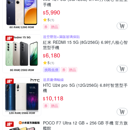
手機
5,990
$
5
(
1
)
券
贈品
送空壓殼+滿版玻璃保貼
紅米 REDMI 15 5G (8G/256G) 6.9吋八核心智
慧型手機
6,180
$
5
(
1
)
挑戰低價
券
贈品
送原廠傳輸線
HTC U24 pro 5G (12G/256G) 6.8吋智慧型手
機
10,118
$
券
贈品
POCO F7 Ultra 12 GB + 256 GB 手機 官方旗
艦館