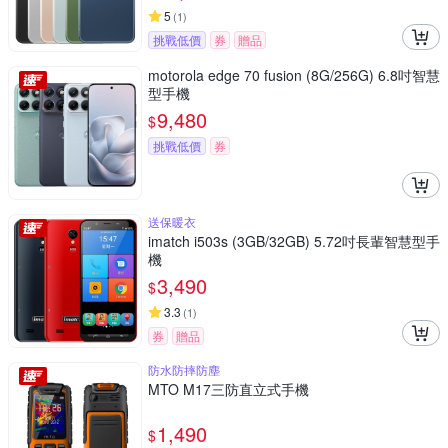
5
(
1
)
挑戰低價
券
贈品
motorola edge 70 fusion (8G/256G) 6.8吋智慧
型手機
9,480
$
挑戰低價
券
送保暖衣
imatch i503s (3GB/32GB) 5.72吋長輩智慧型手
機
3,490
$
3.3
(
1
)
券
贈品
防水防摔防塵
MTO M17三防直立式手機
1,490
$