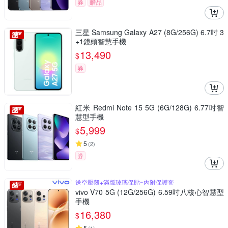
券
贈品
三星 Samsung Galaxy A27 (8G/256G) 6.7吋 3
+1鏡頭智慧手機
13,490
$
券
紅米 Redmi Note 15 5G (6G/128G) 6.77吋智
慧型手機
5,999
$
5
(
2
)
券
送空壓殼+滿版玻璃保貼~內附保護套
vivo V70 5G (12G/256G) 6.59吋八核心智慧型
手機
16,380
$
5