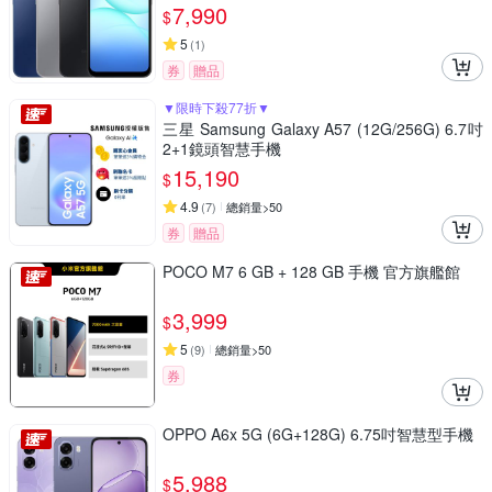
7,990
$
5
(
1
)
券
贈品
▼限時下殺77折▼
三星 Samsung Galaxy A57 (12G/256G) 6.7吋
2+1鏡頭智慧手機
15,190
$
4.9
(
7
)
總銷量>50
券
贈品
POCO M7 6 GB + 128 GB 手機 官方旗艦館
3,999
$
5
(
9
)
總銷量>50
券
OPPO A6x 5G (6G+128G) 6.75吋智慧型手機
5,988
$