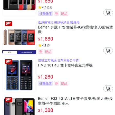
1,650
$
4.4
(
21
)
挑戰低價
券
贈品
送原廠電池,捲線收納器,隨身燈
Benten 奔騰 F72 雙螢幕4G摺疊機/老人機/長輩
機
1,680
$
4.1
(
5
)
券
贈品
贈快速充電線/台灣原廠公司貨
HMD 101 4G 雙卡雙待直立式手機
1,280
$
挑戰低價
券
贈品
Benten F33 4G-VoLTE 雙卡資安機/老人機/長
輩機/科學園區/軍人
1,388
$