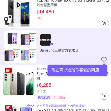
TCL NXTPAPER 60 Ultra 5G (12G/512G) 7.2
吋智慧型手機
14,480
$
券
Samsung三星官方旗艦店
贈30W 氮化鎵PD旅充頭
現在可以追蹤你喜愛的商店！
紅米 Redmi 15 5G (8G/256G) 6.9吋智慧型手
機
6,288
$
5
(
2
)
挑戰低價
券
贈品
送空壓殼+滿版玻璃保貼~內附保護套
vivo Y21 5G (6G/128G) 6.74吋八核心智慧型