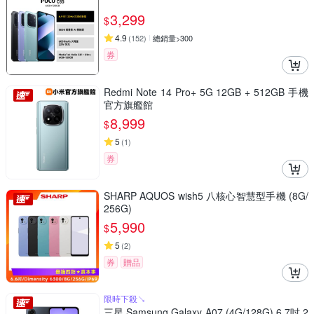
3,299
$
4.9
(
152
)
總銷量>300
券
Redmi Note 14 Pro+ 5G 12GB + 512GB 手機
官方旗艦館
8,999
$
5
(
1
)
券
SHARP AQUOS wish5 八核心智慧型手機 (8G/
256G)
5,990
$
5
(
2
)
券
贈品
限時下殺↘
三星 Samsung Galaxy A07 (4G/128G) 6.7吋 2