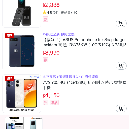
2,388
$
4.8
(
69
)
總銷量>100
券
外觀近全新 原廠盒裝
【福利品】ASUS Smartphone for Snapdragon
Insiders 高通 ZS675KW (16G/512G) 6.78吋5
G智慧型手機
8,990
$
券
送空壓殼+滿版玻璃保貼~內附保護套
vivo Y05 4G (4G/128G) 6.74吋八核心智慧型
手機
4,150
$
券
贈品