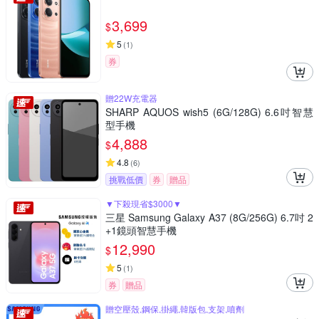
3,699
$
5
(
1
)
券
贈22W充電器
SHARP AQUOS wish5 (6G/128G) 6.6吋智慧
型手機
4,888
$
4.8
(
6
)
挑戰低價
券
贈品
▼下殺現省$3000▼
三星 Samsung Galaxy A37 (8G/256G) 6.7吋 2
+1鏡頭智慧手機
12,990
$
5
(
1
)
券
贈品
贈空壓殼,鋼保,掛繩,韓版包,支架,噴劑