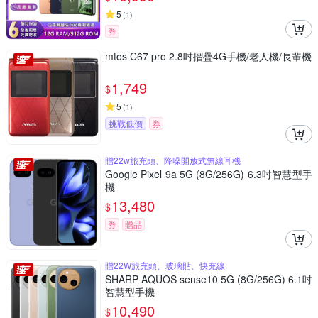
5
(
1
)
券
mtos C67 pro 2.8吋摺疊4G手機/老人機/長輩機
1,749
$
5
(
1
)
挑戰低價
券
贈22w旅充頭、降噪開放式無線耳機
Google Pixel 9a 5G (8G/256G) 6.3吋智慧型手
機
13,480
$
券
贈品
贈22W旅充頭、玻璃貼、快充線
SHARP AQUOS sense10 5G (8G/256G) 6.1吋
智慧型手機
10,490
$