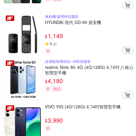
無相機/適用科技園區
HYUNDAI 現代 GD-99 資安機
1,149
$
5
(
2
)
券
送滿版玻璃保貼~內附保護套
realme Note 80 4G (4G/128G) 6.74吋八核心
智慧型手機
4,180
$
券
贈品
VIVO Y05 (4G/128G) 6.74吋智慧型手機
3,990
$
券