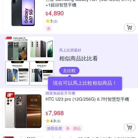
+1鏡頭智慧手機
4,890
$
5
(
2
)
券
馬上比買最好
相似商品比比看
去比較
現在可以馬上比較相似商品！
贈真無線藍牙耳機
HTC U23 pro (12G/256G) 6.7吋智慧型手機
7,988
$
4.9
(
6
)
挑戰低價
券
贈品