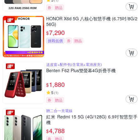
(
1
)
券
贈品
HONOR X6d 5G 八核心智慧手機 (6.75吋/8G/2
56G)
7,290
$
挑戰低價
券
贈品
送皮套+配件包(含電池+電池座充)
Benten F62 Plus雙螢幕4G折疊手機
1,880
$
5
(
1
)
券
贈品
贈二合一充電線
紅米 Redmi 15 5G (4G/128G) 6.9吋智慧型手
機
4,788
$
券
贈品