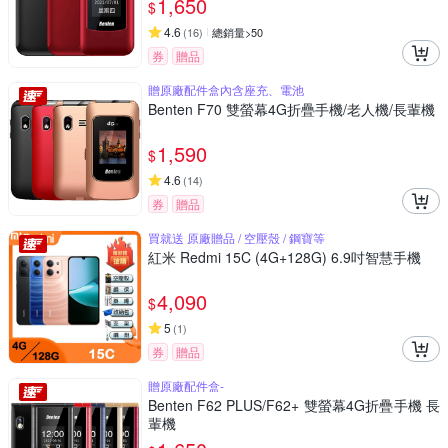
1,650
$
4.6
(
16
)
總銷量>50
券
贈品
贈原廠配件盒內含座充、電池
Benten F70 雙螢幕4G折疊手機/老人機/長輩機
1,590
$
4.6
(
14
)
券
贈品
買就送 原廠贈品 / 空壓殼 / 鋼寶等
紅米 Redmi 15C (4G+128G) 6.9吋智慧手機
4,090
$
5
(
1
)
券
贈品
贈原廠配件盒-
Benten F62 PLUS/F62+ 雙螢幕4G折疊手機 長
輩機