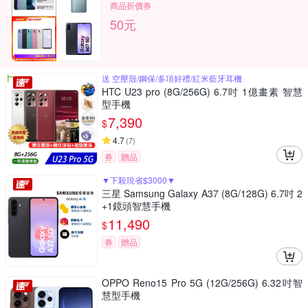
商品折價券
50元
送 空壓殼/鋼保/多項好禮/紅米藍牙耳機
HTC U23 pro (8G/256G) 6.7吋 1億畫素 智慧
型手機
7,390
$
4.7
(
7
)
券
贈品
▼下殺現省$3000▼
三星 Samsung Galaxy A37 (8G/128G) 6.7吋 2
+1鏡頭智慧手機
11,490
$
券
贈品
OPPO Reno15 Pro 5G (12G/256G) 6.32吋智
慧型手機