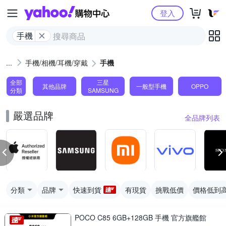
Yahoo購物中心
登入
手機
手機/相機/耳機/穿戴
手機
全部
三星
其他品牌
一般型手機
OPPO
分類
SAMSUNG
嚴選品牌
全品牌列表
分類
品牌
快速到貨
有現貨
挑戰低價
價格低到
POCO C85 6GB+128GB 手機 官方旗艦館