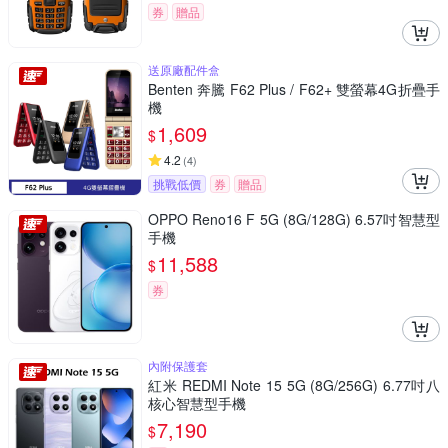
券
贈品
送原廠配件盒
Benten 奔騰 F62 Plus / F62+ 雙螢幕4G折疊手
機
1,609
$
4.2
(
4
)
挑戰低價
券
贈品
OPPO Reno16 F 5G (8G/128G) 6.57吋智慧型
手機
11,588
$
券
內附保護套
紅米 REDMI Note 15 5G (8G/256G) 6.77吋八
核心智慧型手機
7,190
$