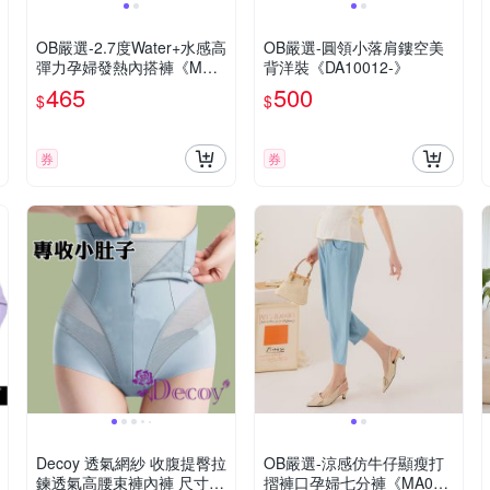
OB嚴選-2.7度Water+水感高
OB嚴選-圓領小落肩鏤空美
彈力孕婦發熱內搭褲《MA0
背洋裝《DA10012-》
561-》
465
500
$
$
券
券
Decoy 透氣網紗 收腹提臀拉
OB嚴選-涼感仿牛仔顯瘦打
鍊透氣高腰束褲內褲 尺寸可
摺褲口孕婦七分褲《MA061