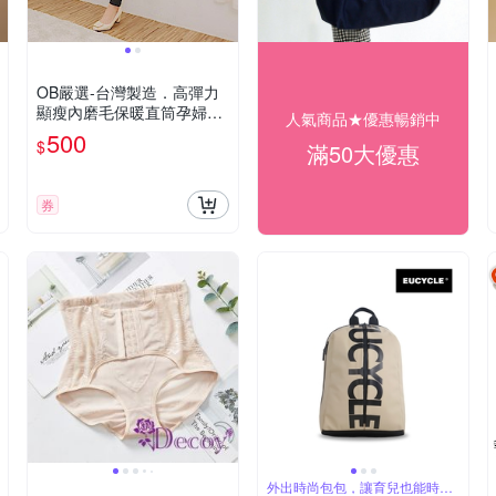
OB嚴選-台灣製造．高彈力
顯瘦內磨毛保暖直筒孕婦褲
人氣商品★優惠暢銷中
《MA0461-》
500
$
滿50大優惠
券
外出時尚包包，讓育兒也能時尚