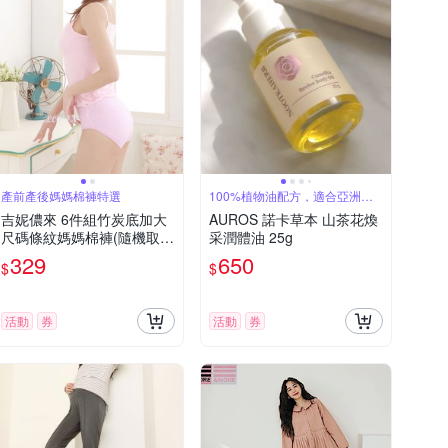
產前產後媽媽棉褲特選
100%植物油配方，適合亞洲氣
候
吉妮儂來 6件組竹炭底加大
AUROS 諾卡草本 山茶花煥
尺碼條紋媽媽棉褲(隨機取
采潤體油 25g
色)
329
650
$
$
活動
券
活動
券