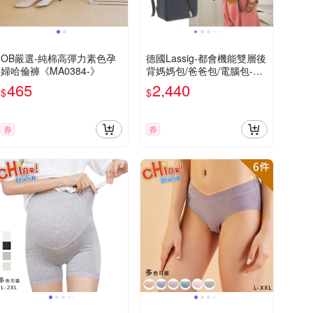
OB嚴選-純棉高彈力素色孕
德國Lassig-都會機能雙層後
婦哈倫褲《MA0384-》
背媽媽包/爸爸包/電腦包-2
色
465
2,440
$
$
券
券