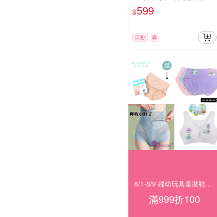
色 L~XXL) 201
599
$
活動
券
8/1-8/9 婦幼玩具童裝鞋 指定品滿999折100
滿999折100