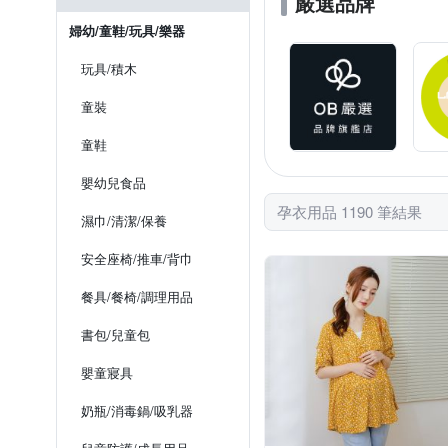
嚴選品牌
婦幼/童鞋/玩具/樂器
玩具/積木
童裝
童鞋
嬰幼兒食品
孕衣用品 1190 筆結果
濕巾/清潔/保養
安全座椅/推車/背巾
餐具/餐椅/調理用品
書包/兒童包
嬰童寢具
奶瓶/消毒鍋/吸乳器