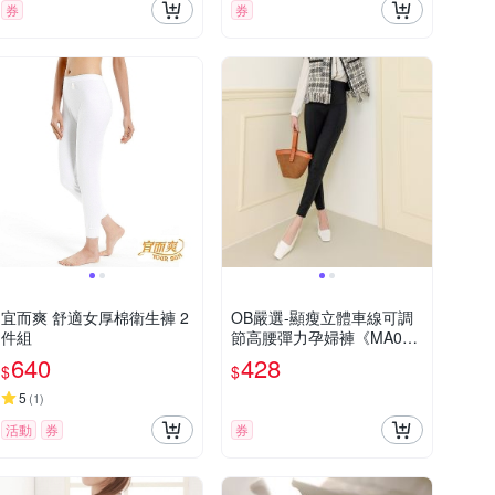
券
券
宜而爽 舒適女厚棉衛生褲 2
OB嚴選-顯瘦立體車線可調
件組
節高腰彈力孕婦褲《MA056
7-》
640
428
$
$
5
(
1
)
活動
券
券