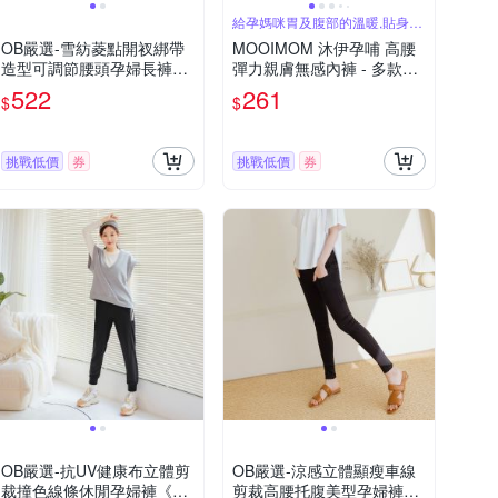
給孕媽咪胃及腹部的溫暖,貼身自
在無束縛
OB嚴選-雪紡菱點開衩綁帶
MOOIMOM 沐伊孕哺 高腰
造型可調節腰頭孕婦長褲
彈力親膚無感內褲 - 多款可
《MA0633》
選
522
261
$
$
挑戰低價
券
挑戰低價
券
OB嚴選-抗UV健康布立體剪
OB嚴選-涼感立體顯瘦車線
裁撞色線條休閒孕婦褲《M
剪裁高腰托腹美型孕婦褲