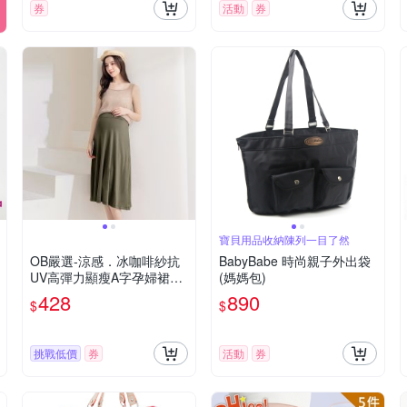
券
活動
券
寶貝用品收納陳列一目了然
OB嚴選-涼感．冰咖啡紗抗
BabyBabe 時尚親子外出袋
UV高彈力顯瘦A字孕婦裙
(媽媽包)
《MA0497-》
428
890
$
$
挑戰低價
券
活動
券