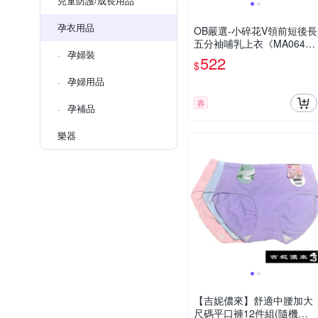
兒童防護/成長用品
孕衣用品
OB嚴選-小碎花V領前短後長
五分袖哺乳上衣《MA064
孕婦裝
7》
522
$
孕婦用品
券
孕補品
樂器
【吉妮儂來】舒適中腰加大
尺碼平口褲12件組(隨機取