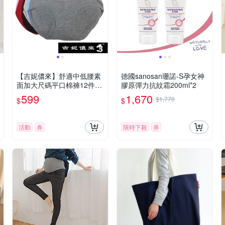
【吉妮儂來】舒適中低腰素
德國sanosan珊諾-S孕女神
面加大尺碼平口棉褲12件組
膠原彈力抗紋霜200ml*2
L~XXL 隨機取色 4216
599
1,670
$1,770
$
$
活動
券
限時下殺
券