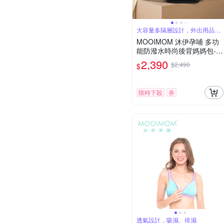
大容量多隔層設計，外出用品一
包搞定
MOOIMOM 沐伊孕哺 多功
能防潑水時尚後背媽媽包-多
色可選
2,390
$2,490
$
限時下殺
券
透氣設計，吸濕、排濕