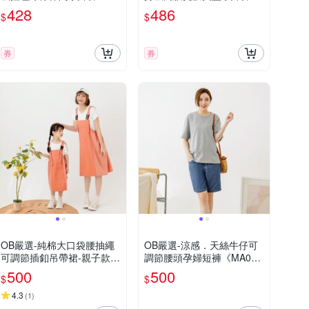
A0501-》
《MA0482-》
428
486
$
$
券
券
OB嚴選-純棉大口袋腰抽繩
OB嚴選-涼感．天絲牛仔可
可調節插釦吊帶裙-親子款
調節腰頭孕婦短褲《MA059
(女)《DA9533-》
4-》
500
500
$
$
4.3
(
1
)