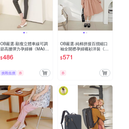
OB嚴選-顯瘦立體車線可調
OB嚴選-純棉拼接百摺縮口
節高腰彈力孕婦褲《MA056
袖全開襟孕婦襯衫洋裝《M
7》
D0012-》
486
571
$
$
挑戰低價
券
券