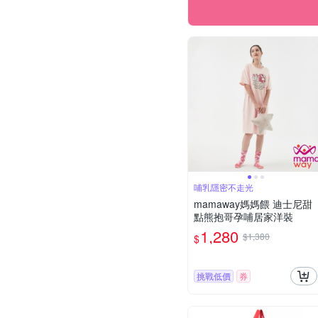
哺乳隱密不走光
mamaway媽媽餵 迪士尼甜
點熊抱哥孕哺居家洋裝
1,280
$1,380
$
挑戰低價
券