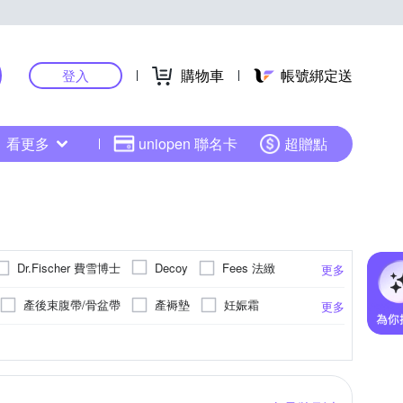
購物車
帳號綁定送
登入
看更多
uniopen 聯名卡
超贈點
Dr.Fischer 費雪博士
Fees 法緻
Decoy
更多
OB 嚴選
Osaki 大崎
NUK
產後束腹帶/骨盆帶
產褥墊
妊娠霜
更多
WELEDA 薇蕾德
其他品牌
Yourvision
小便斗
養身調理沖泡/飲品
頭部清潔
卡
維他命D
紗
乳清蛋白
人造纖維
維他命B
棉
更多
HA藻油
肌醇