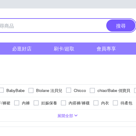
搜尋
必逛好店
刷卡/超取
會員專享
Biolane 法貝兒
chiao!Babe 俏寶貝
BabyBabe
Chicco
mamaway 媽媽餵
mammyshop 媽咪小站
Lassig
Muva
子/褲裙
內褲
妊娠保養
內搭褲/褲襪
內衣
待產包
樂事
VANICREAM 薇霓肌本
vaniPLUS 薇霓進階
sanosan
衛生棉
外套
托腹褲
睡衣 / 居家服套裝
洗髮
側背
葡萄糖
丹寧
斜背
嫘縈
燕窩/雪蛤
手拿
蕾絲
珍珠粉
有機棉
蔓越莓
雪紡
西印度櫻桃
毛料
萊
展開全部
意寶寶
吉妮儂來
生褲
月子帽
全腹式托腹帶
揹巾
其他
蘆巴
亞麻仁
益生菌/乳酸菌
綜合維他命
營養品
D