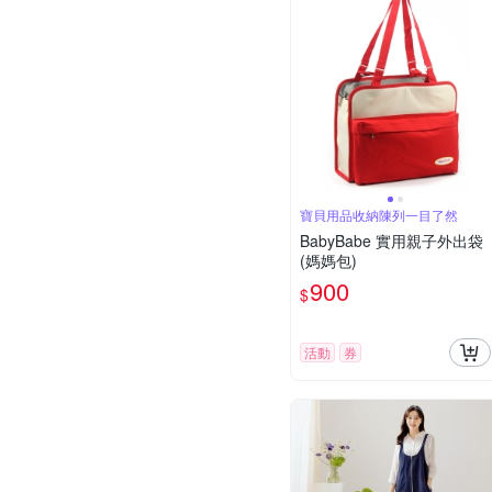
寶貝用品收納陳列一目了然
BabyBabe 實用親子外出袋
(媽媽包)
900
$
活動
券