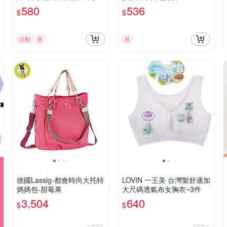
選
4-》
580
536
$
$
活動
券
券
德國Lassig-都會時尚大托特
LOVIN 一王美 台灣製舒適加
媽媽包-甜莓果
大尺碼透氣布女胸衣~3件
3,504
640
$
$