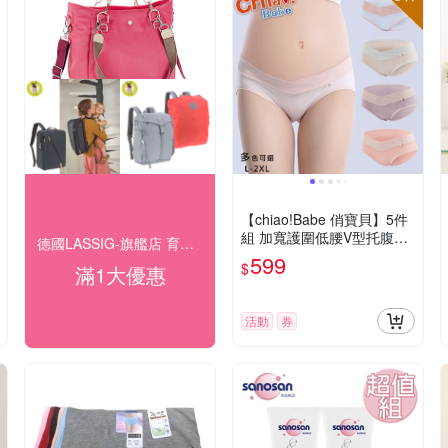
【chiao!Babe 俏寶貝】5件
組 加寬護圍低腰V型托腹孕
德國LASSIG-旗艦店 育兒生活新美學
婦內褲(L-2XL/五色可選)
599
$
滿1大優惠
活動
券