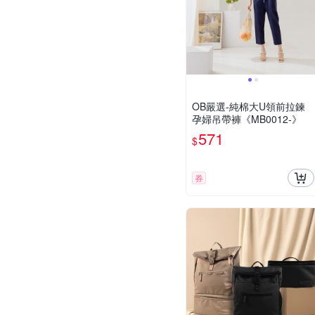
OB嚴選-純棉大U領前拉鍊
孕婦吊帶褲《MB0012-》
571
$
券