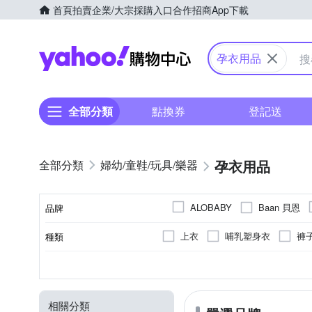
首頁
拍賣
企業/大宗採購入口
合作招商
App下載
Yahoo購物中心
孕衣用品
全部分類
點換券
登記送
孕衣用品
婦幼/童鞋/玩具/樂器
Baan 貝恩
ALOBABY
品牌
KU.KU. 酷咕鴨
iSFun
上衣
哺乳塑身衣
褲
種類
品牌名稱
Pigeon 貝親
Sunlus 三
洋裝/連身裙/背心裙
裙子
棉質
後背
不分季節
正常
葉酸
聚酯纖維
手提
薄
鈣/鎂
秋冬
厚
肩背
卵磷脂
尼龍
春夏
主材質
背法
季節
顏色
厚度
主成分
奇哥
日本犬印
滿
簡易式托腹帶
衛生衣 / 衛
維他命C
維他命E
葫
相關分類