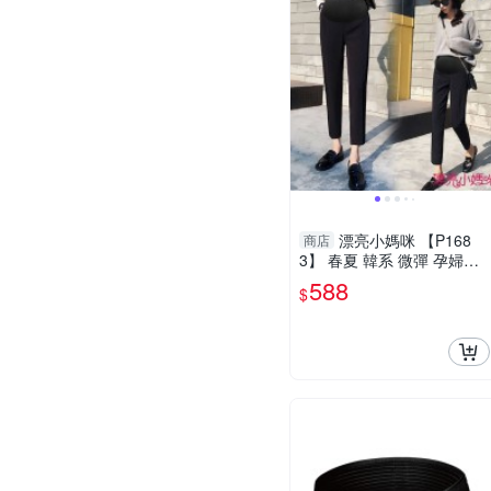
漂亮小媽咪 【P168
商店
3】 春夏 韓系 微彈 孕婦托
腹褲 高腰托腹褲 孕婦 高腰
588
$
西裝褲 九分褲 哈倫褲 老