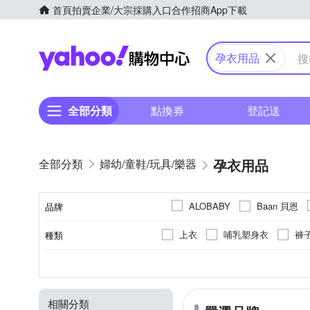
首頁
拍賣
企業/大宗採購入口
合作招商
App下載
Yahoo購物中心
孕衣用品
全部分類
點換券
登記送
孕衣用品
婦幼/童鞋/玩具/樂器
Baan 貝恩
ALOBABY
品牌
KU.KU. 酷咕鴨
iSFun
上衣
哺乳塑身衣
褲
種類
品牌名稱
Pigeon 貝親
Sunlus 三
洋裝/連身裙/背心裙
裙子
棉質
後背
不分季節
正常
葉酸
聚酯纖維
手提
薄
鈣/鎂
秋冬
厚
肩背
卵磷脂
尼龍
春夏
主材質
背法
季節
顏色
厚度
主成分
奇哥
日本犬印
滿
簡易式托腹帶
衛生衣 / 衛
維他命C
維他命E
葫
相關分類