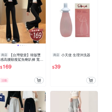
【台灣發貨】韓版墜
小天使 生理沖洗器
商店
商店
感高腰顯瘦鯊魚喇叭褲 寬
褲 褲子 女裝【P243】
169
39
$
$
活動