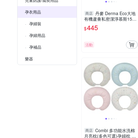
兒童防護/成長用品
孕衣用品
丹麥 Derma Eco大地
商店
有機蘆薈私密潔淨慕斯150
孕婦裝
ML
445
$
孕婦用品
活動
孕補品
樂器
Combi 多功能水洗棉
商店
月亮枕(多色可選)孕婦枕 哺