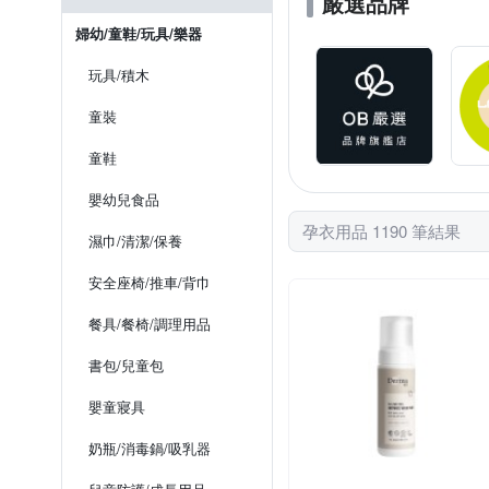
嚴選品牌
婦幼/童鞋/玩具/樂器
玩具/積木
童裝
童鞋
嬰幼兒食品
孕衣用品 1190 筆結果
濕巾/清潔/保養
安全座椅/推車/背巾
餐具/餐椅/調理用品
書包/兒童包
嬰童寢具
奶瓶/消毒鍋/吸乳器