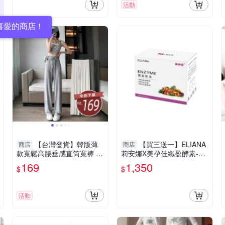
活動
喜愛的商店！
【台灣發貨】韓版薄
【買三送一】ELIANA
商店
商店
款寬鬆高腰垂感直筒寬褲 寬
莉安娜X美孕佳纖盈酵素-粉
褲 褲子 女裝【P395】
末30包｜織盈酵素｜莉安娜
169
1,350
$
$
纖盈酵素【六甲媽咪】
活動