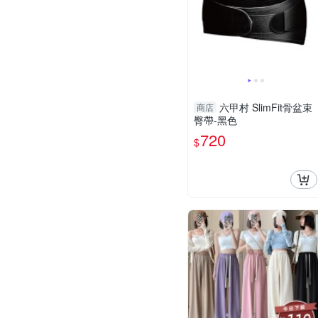
六甲村 SlimFit骨盆束
商店
臀帶-黑色
720
$