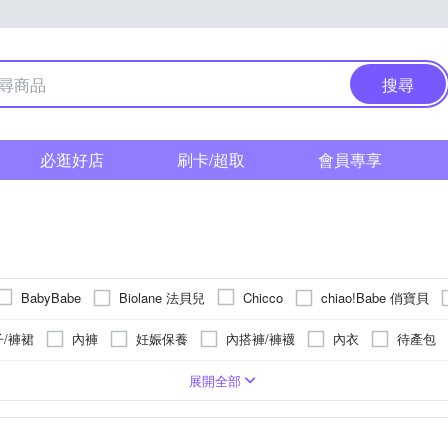
搜尋
必逛好店
刷卡/超取
會員專享
Biolane 法貝兒
chiao!Babe 俏寶貝
BabyBabe
Chicco
mamaway 媽媽餵
mammyshop 媽咪小站
Lassig
Muva
子/褲裙
內褲
妊娠保養
內搭褲/褲襪
內衣
待產包
樂事
VANICREAM 薇霓肌本
vaniPLUS 薇霓進階
sanosan
衛生棉
外套
托腹褲
睡衣 / 居家服套裝
洗髮
側背
葡萄糖
丹寧
斜背
嫘縈
燕窩/雪蛤
手拿
蕾絲
珍珠粉
有機棉
蔓越莓
雪紡
西印度櫻桃
毛料
萊
展開全部
意寶寶
吉妮儂來
生褲
月子帽
全腹式托腹帶
揹巾
其他
蘆巴
亞麻仁
益生菌/乳酸菌
綜合維他命
營養品
D