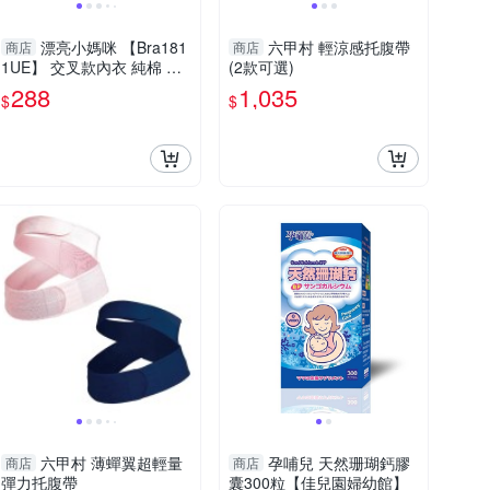
漂亮小媽咪 【Bra181
六甲村 輕涼感托腹帶
商店
商店
1UE】 交叉款內衣 純棉 無
(2款可選)
鋼圈 哺乳內衣 瑜珈內衣 運
288
1,035
$
$
動內衣 睡眠內衣 哺乳胸罩
六甲村 薄蟬翼超輕量
孕哺兒 天然珊瑚鈣膠
商店
商店
彈力托腹帶
囊300粒【佳兒園婦幼館】