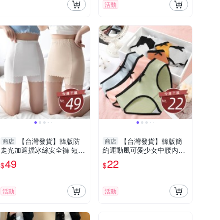
活動
【台灣發貨】韓版防
【台灣發貨】韓版簡
商店
商店
走光加遮擋冰絲安全褲 短
約運動風可愛少女中腰內褲
褲 褲子 女裝【P340】
【U14】
49
22
$
$
活動
活動