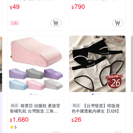
褲 褲子 女裝【P230】
孕婦 運動 托腹褲 寬褲 闊腿
49
790
$
$
褲 孕婦長褲 孕婦褲 高腰
活動
格蕾莎 抬腿枕 產後背
【台灣發貨】韓版撞
商店
商店
靠哺乳枕 台灣製造 三角抬
色中腰透氣內褲女【U28】
腿枕 靠背枕 專利曲線 美腿
1,680
26
$
$
神器 GreySa
5