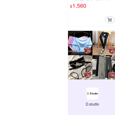
乳枕
1,560
$
D.studio