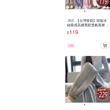
【台灣發貨】韓版冰
商店
絲垂感高腰寬鬆透氣寬褲 寬
褲 褲子 女裝【P291】
119
$
活動