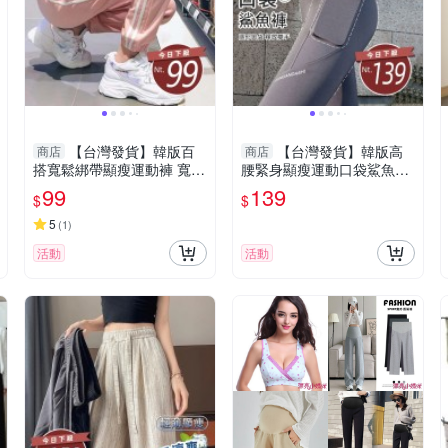
【台灣發貨】韓版百
【台灣發貨】韓版高
商店
商店
搭寬鬆綁帶顯瘦運動褲 寬
腰緊身顯瘦運動口袋鯊魚褲
褲 褲子 女裝【P96】
寬褲 褲子 女裝【P318】
99
139
$
$
5
(
1
)
活動
活動