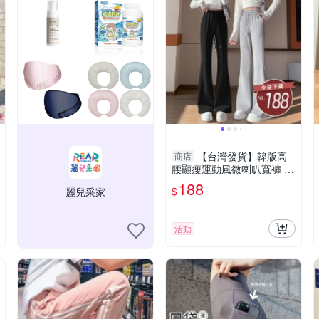
【台灣發貨】韓版高
商店
腰顯瘦運動風微喇叭寬褲 寬
褲 褲子 女裝【P330】
188
$
麗兒采家
活動