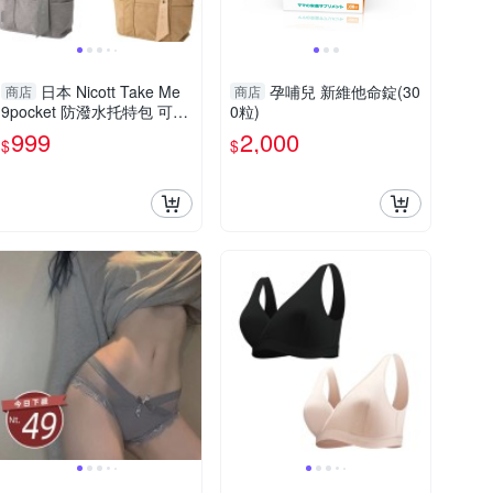
日本 Nicott Take Me
孕哺兒 新維他命錠(30
商店
商店
9pocket 防潑水托特包 可側
0粒)
背 媽媽包
999
2,000
$
$