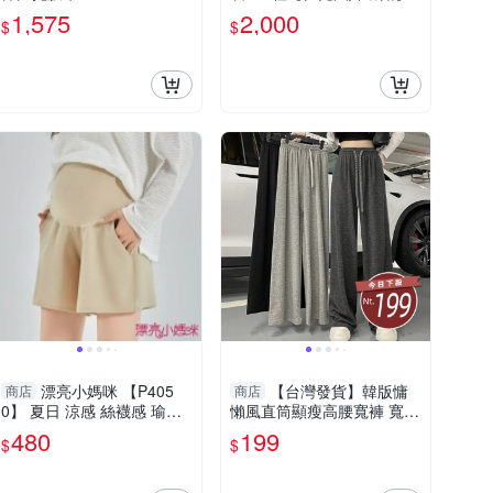
1,575
2,000
$
$
漂亮小媽咪 【P405
【台灣發貨】韓版慵
商店
商店
0】 夏日 涼感 絲襪感 瑜珈
懶風直筒顯瘦高腰寬褲 寬
褲頭孕婦托腹褲 純色 高腰
褲 褲子 女裝【P297】
480
199
$
$
托腹褲 孕婦短褲 孕婦裝