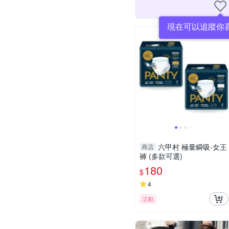
現在可以追蹤你
六甲村 極量瞬吸-女王
商店
褲 (多款可選)
180
$
4
活動