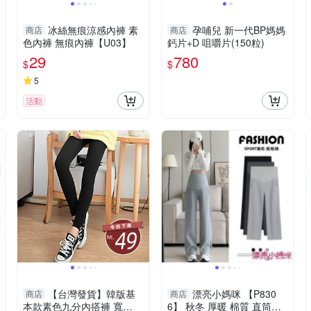
冰絲無痕涼感內褲 素
孕哺兒 新一代BP媽媽
商店
商店
色內褲 無痕內褲【U03】
鈣片+D 咀嚼片(150粒)
29
780
$
$
5
活動
【台灣發貨】韓版基
漂亮小媽咪 【P830
商店
商店
本款素色九分內搭褲 寬
6】 秋冬 厚暖 棉質 直筒褲