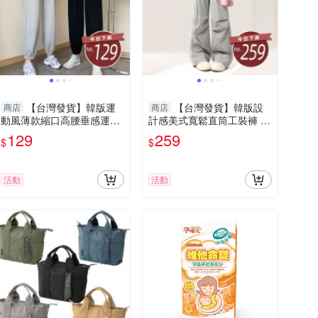
【台灣發貨】韓版運
【台灣發貨】韓版設
商店
商店
動風薄款縮口高腰垂感運動
計感美式寬鬆直筒工裝褲 寬
褲 寬褲 褲子 女裝【P179】
褲 褲子 女裝c【P355】
129
259
$
$
活動
活動