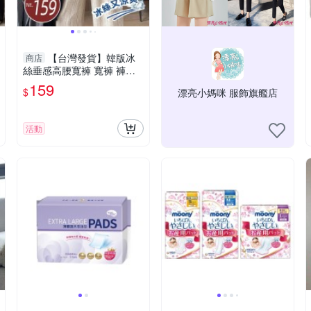
【台灣發貨】韓版冰
商店
絲垂感高腰寬褲 寬褲 褲
子 女裝【P385】
159
$
漂亮小媽咪 服飾旗艦店
活動