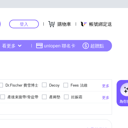
購物車
帳號綁定送
登入
看更多
uniopen 聯名卡
超贈點
Dr.Fischer 費雪博士
Fees 法緻
Decoy
更多
OB 嚴選
Osaki 大崎
NUK
產後束腹帶/骨盆帶
產褥墊
妊娠霜
更多
WELEDA 薇蕾德
其他品牌
Yourvision
小便斗
養身調理沖泡/飲品
頭部清潔
卡
維他命D
紗
乳清蛋白
人造纖維
維他命B
棉
更多
HA藻油
肌醇