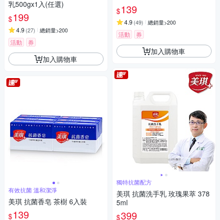
乳500gx1入(任選)
139
$
199
$
4.9
(
49
)
總銷量>200
4.9
(
27
)
總銷量>200
活動
券
活動
券
加入購物車
加入購物車
獨特抗菌配方
有效抗菌 溫和潔淨
美琪 抗菌洗手乳 玫瑰果萃 378
美琪 抗菌香皂 茶樹 6入裝
5ml
139
399
$
$