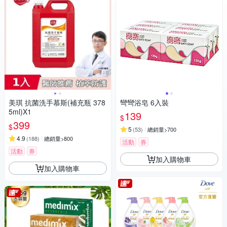
美琪 抗菌洗手慕斯(補充瓶 378
彎彎浴皂 6入裝
5ml)X1
139
$
399
$
5
(
53
)
總銷量>700
4.9
(
188
)
總銷量>800
活動
券
活動
券
加入購物車
加入購物車