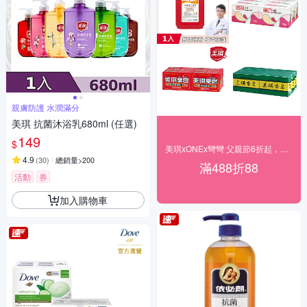
親膚防護 水潤滿分
美琪 抗菌沐浴乳680ml (任選)
149
$
美琪xONEx彎彎 父親節6折起，滿額再折88
4.9
(
30
)
總銷量>200
滿488折88
活動
券
加入購物車