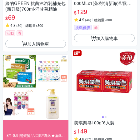
綠的GREEN 抗菌沐浴乳補充包
000MLx1(茶樹/清新海洋/鼠尾
(新升級)700ml-洋甘菊精油
草/黑醋栗)
129
$
69
$
4.9
(
46
)
總銷量>300
4.8
(
30
)
總銷量>300
挑戰低價
券
活動
券
加入購物車
加入購物車
美琪樂皂100g*6入裝
149
$
8/1-8/9 開架髮品/口腔/洗沐★滿699折80
4.8
(
57
)
總銷量>300