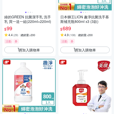
綠的GREEN 抗菌潔手乳 洗手
日本獅王LION 趣淨抗菌洗手慕
乳 買一送一組(220ml+220ml)
斯補充瓶800ml x3 (3款)
99
689
$
$
4.4
4.9
(
29
)
總銷量>200
(
108
)
總銷量>200
活動
券
活動
券
加入購物車
加入購物車