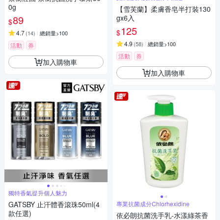
0g
【雪芙蘭】柔膚香皂半打裝130
89
gx6入
$
125
$
4.7
(
14
)
總銷量>100
4.9
(
58
)
總銷量>100
活動
券
活動
券
加入購物車
加入購物車
獨特香氣提升個人魅力
GATSBY 止汗體香滾珠50ml(4
專業抗菌成分Chlorhexidine
款任選)
依必朗抗菌洗手乳-水漾綠茶香