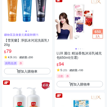
礦物質及微量元素吸附髒污
【雪芙蘭】淨肌冰河泥洗面乳1
20g
79
$
LUX 麗仕 精油香氛沐浴乳補充
4.9
包650ml(任選)
(
93
)
總銷量>200
94
挑戰低價
券
$
5
(
23
)
總銷量>100
加入購物車
活動
券
加入購物車