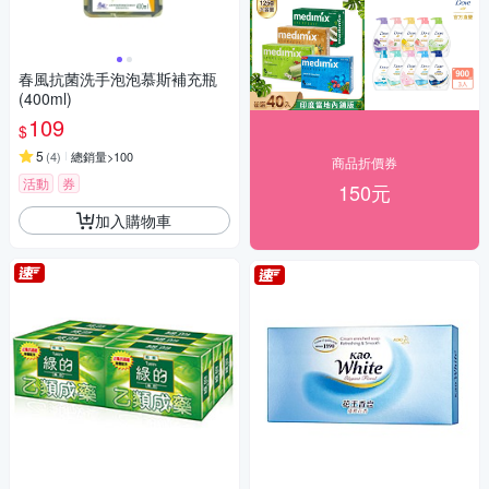
春風抗菌洗手泡泡慕斯補充瓶
(400ml)
109
$
5
(
4
)
總銷量>100
商品折價券
活動
券
150元
加入購物車