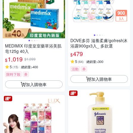
DOVE多芬 滋養柔膚/gofresh沐
MEDIMIX 印度皇室藥草浴美肌
浴露900gx3入_ 多款選
皂125g 40入
479
$
1,019
$1,099
$
5
(
64
)
總銷量>300
5
(
15
)
總銷量>400
活動
券
限時下殺
券
加入購物車
加入購物車