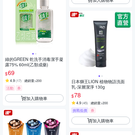
綠的GREEN 乾洗手消毒潔手凝
露75% 60ml(乙類成藥)
69
$
4.9
(
17
)
總銷量>200
日本獅王LION 植物物語洗面
乳-深層潔淨 130g
活動
券
78
$
加入購物車
4.9
(
45
)
總銷量>200
挑戰低價
券
加入購物車