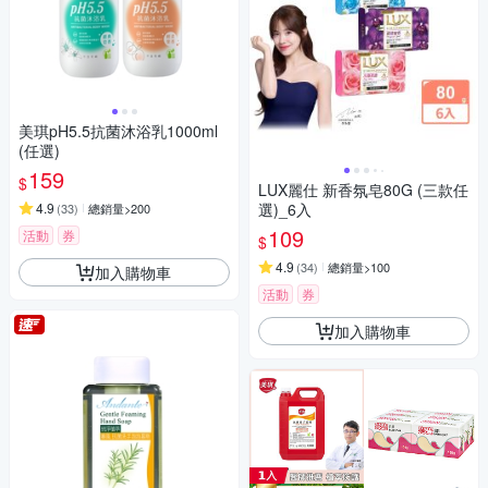
美琪pH5.5抗菌沐浴乳1000ml
(任選)
159
$
LUX麗仕 新香氛皂80G (三款任
4.9
選)_6入
(
33
)
總銷量>200
109
活動
券
$
4.9
(
34
)
總銷量>100
加入購物車
活動
券
加入購物車