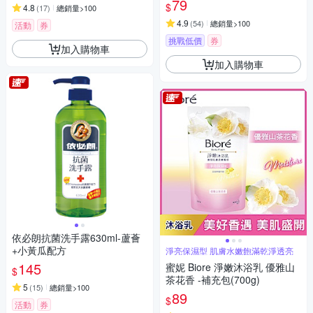
79
$
4.8
(
17
)
總銷量>100
4.9
(
54
)
總銷量>100
活動
券
挑戰低價
券
加入購物車
加入購物車
依必朗抗菌洗手露630ml-蘆薈
+小黃瓜配方
淨亮保濕型 肌膚水嫩飽滿乾淨透亮
145
蜜妮 Biore 淨嫩沐浴乳 優雅山
$
茶花香 -補充包(700g)
5
(
15
)
總銷量>100
89
$
活動
券