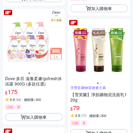
加入購物車
Dove 多芬 滋養柔膚/gofresh沐
浴露 900G (多款任選)
含豐富礦物質微量元素
175
$
【雪芙蘭】淨肌礦物泥洗面乳1
4.9
20g
(
54
)
總銷量>300
79
活動
券
$
4.9
(
77
)
總銷量>300
加入購物車
活動
券
加入購物車