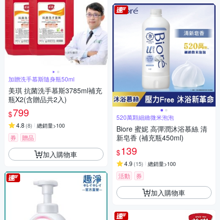
加贈洗手慕斯隨身瓶50ml
美琪 抗菌洗手慕斯3785ml補充
瓶X2(含贈品共2入)
799
$
520萬顆細緻微米泡泡
4.8
(
8
)
總銷量>100
Biore 蜜妮 高彈潤沐浴慕絲 清
新皂香 (補充瓶450ml)
券
贈品
139
$
加入購物車
4.9
(
15
)
總銷量>100
活動
券
加入購物車