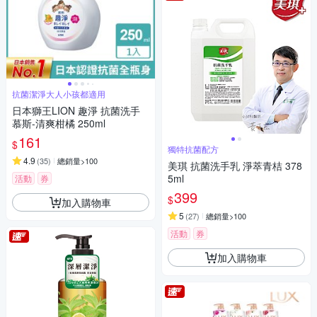
抗菌潔淨大人小孩都適用
日本獅王LION 趣淨 抗菌洗手
慕斯-清爽柑橘 250ml
161
$
獨特抗菌配方
4.9
(
35
)
總銷量>100
美琪 抗菌洗手乳 淨萃青桔 378
5ml
活動
券
399
$
加入購物車
5
(
27
)
總銷量>100
活動
券
加入購物車