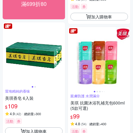
滿699折80
活動
券
加入購物車
質地精純的香味
親膚防護 水潤滿分
美琪香皂 6入裝
美琪 抗菌沐浴乳補充包600ml
109
$
(5款可選)
4.9
(
42
)
總銷量>300
99
$
活動
券
4.8
(
54
)
總銷量>400
加入購物車
活動
券