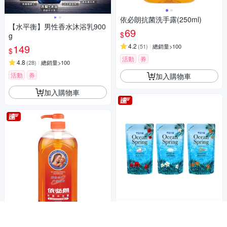
依必朗抗菌洗手露(250ml)
【水平衡】男性香水沐浴乳900
69
$
g
149
4.2
(
51
)
總銷量>100
$
活動
券
4.8
(
28
)
總銷量>100
活動
券
加入購物車
加入購物車
海洋紅藻精華 IPMP抗菌 冰河泉保濕
【雪芙蘭】海洋活泉沐浴乳700