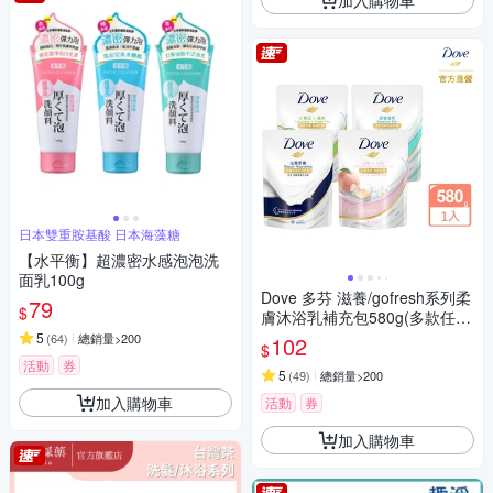
日本雙重胺基酸 日本海藻糖
【水平衡】超濃密水感泡泡洗
面乳100g
Dove 多芬 滋養/gofresh系列柔
79
$
膚沐浴乳補充包580g(多款任
選)
5
(
64
)
總銷量>200
102
$
活動
券
5
(
49
)
總銷量>200
加入購物車
活動
券
加入購物車