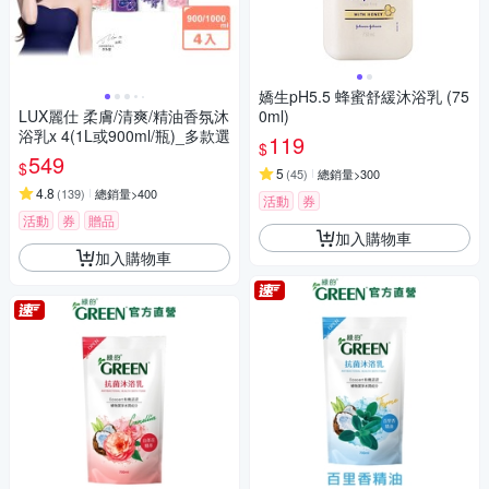
嬌生pH5.5 蜂蜜舒緩沐浴乳 (75
LUX麗仕 柔膚/清爽/精油香氛沐
0ml)
浴乳x 4(1L或900ml/瓶)_多款選
119
$
549
$
5
(
45
)
總銷量>300
4.8
(
139
)
總銷量>400
活動
券
活動
券
贈品
加入購物車
加入購物車