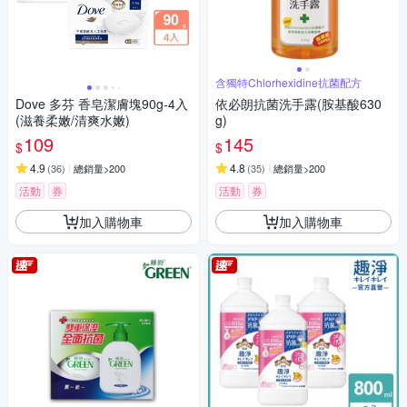
含獨特Chlorhexidine抗菌配方
Dove 多芬 香皂潔膚塊90g-4入
依必朗抗菌洗手露(胺基酸630
(滋養柔嫩/清爽水嫩)
g)
109
145
$
$
4.9
4.8
(
36
)
總銷量>200
(
35
)
總銷量>200
活動
券
活動
券
加入購物車
加入購物車