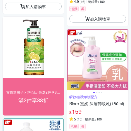
4.9
(
16
)
總銷量>100
加入購物車
活動
券
加入購物車
古寶無患子 x 耕心田 任選2件享88折～
瞬效極淨卸妝配方
滿2件享88折
Biore 蜜妮 深層卸妝乳(180ml)
159
$
5
(
15
)
總銷量>100
活動
券