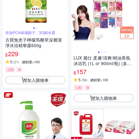
添加PCA保濕因子、3D鎖水靈
古寶無患子檸檬馬鞭草深層潔
淨沐浴精華露600g
229
$
LUX 麗仕 柔膚/清爽/精油香氛
5
(
21
)
總銷量>100
沐浴乳 (1L or 900ml/瓶) (多款
選)
活動
券
157
$
加入購物車
5
(
56
)
總銷量>100
活動
券
加入購物車