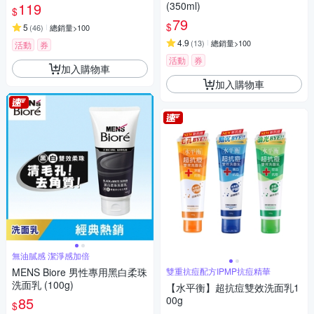
119
(350ml)
$
79
$
5
(
46
)
總銷量>100
4.9
(
13
)
總銷量>100
活動
券
活動
券
加入購物車
加入購物車
無油膩感 潔淨感加倍
MENS Biore 男性專用黑白柔珠
雙重抗痘配方IPMP抗痘精華
洗面乳 (100g)
【水平衡】超抗痘雙效洗面乳1
85
00g
$