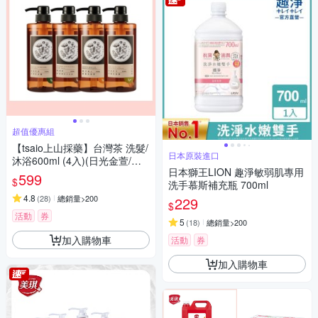
超值優惠組
【tsaio上山採藥】台灣茶 洗髮/
日本原裝進口
沐浴600ml (4入)(日光金萱/魚
日本獅王LION 趣淨敏弱肌專用
池紅玉/東方美人/文山包種/手捻
599
$
洗手慕斯補充瓶 700ml
花/冷泉玉露/國寶茶/烏龍茶)
4.8
(
28
)
總銷量>200
229
$
活動
券
5
(
18
)
總銷量>200
加入購物車
活動
券
加入購物車