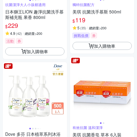
抗菌潔淨大人小孩都適用
獨特抗菌配方
日本獅王LION 趣淨抗菌洗手慕
美琪 抗菌洗手慕斯 500ml
斯補充瓶 果香 800ml
119
$
229
$
5
(
35
)
總銷量>200
4.9
(
42
)
總銷量>200
挑戰低價
券
活動
券
加入購物車
加入購物車
有效抗菌 溫和潔淨
Dove 多芬 日本植萃系列沐浴
美琪 抗菌香皂 草本 6入裝