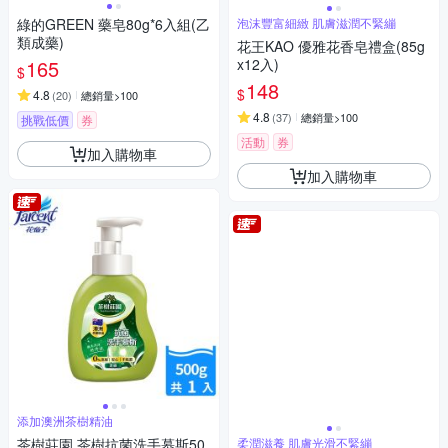
綠的GREEN 藥皂80g*6入組(乙
泡沫豐富細緻 肌膚滋潤不緊繃
類成藥)
花王KAO 優雅花香皂禮盒(85g
165
x12入)
$
148
$
4.8
(
20
)
總銷量>100
4.8
(
37
)
總銷量>100
挑戰低價
券
活動
券
加入購物車
加入購物車
添加澳洲茶樹精油
茶樹莊園 茶樹抗菌洗手慕斯50
柔潤滋養 肌膚光滑不緊繃