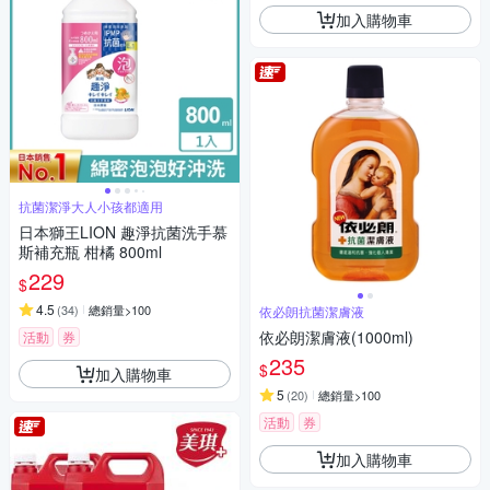
加入購物車
抗菌潔淨大人小孩都適用
日本獅王LION 趣淨抗菌洗手慕
斯補充瓶 柑橘 800ml
229
$
4.5
(
34
)
總銷量>100
依必朗抗菌潔膚液
依必朗潔膚液(1000ml)
活動
券
235
$
加入購物車
5
(
20
)
總銷量>100
活動
券
加入購物車