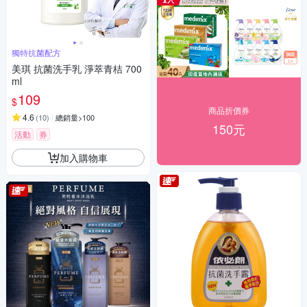
獨特抗菌配方
美琪 抗菌洗手乳 淨萃青桔 700
ml
109
$
商品折價券
4.6
(
10
)
總銷量>100
150元
活動
券
加入購物車