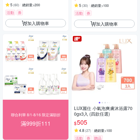
5
(
60
)
總銷量>200
5
(
30
)
總銷量>100
活動
券
活動
券
加入購物車
加入購物車
LUX麗仕 小氣泡爽膚沐浴露70
0gx3入 (四款任選)
聯合利華 8/1-8/16 限定滿額折
505
滿999折111
$
4.8
(
27
)
總銷量>100
活動
券
贈品