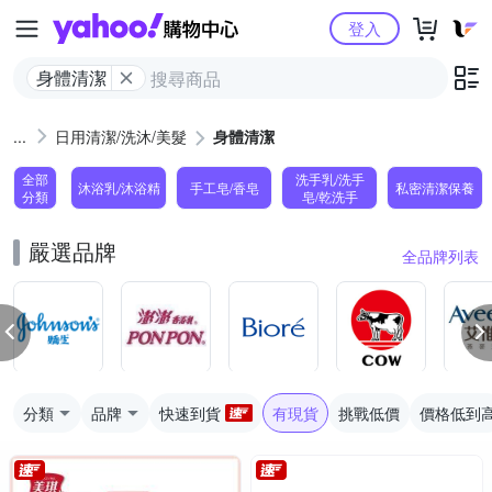
Yahoo購物中心
登入
身體清潔
日用清潔/洗沐/美髮
身體清潔
全部
洗手乳/洗手
沐浴乳/沐浴精
手工皂/香皂
私密清潔保養
分類
皂/乾洗手
嚴選品牌
全品牌列表
分類
品牌
快速到貨
有現貨
挑戰低價
價格低到