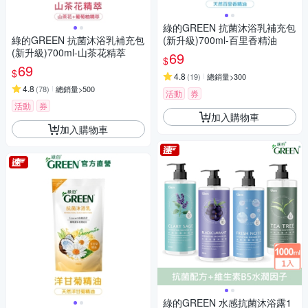
綠的GREEN 抗菌沐浴乳補充包
綠的GREEN 抗菌沐浴乳補充包
(新升級)700ml-百里香精油
(新升級)700ml-山茶花精萃
69
$
69
$
4.8
(
19
)
總銷量>300
4.8
(
78
)
總銷量>500
活動
券
活動
券
加入購物車
加入購物車
綠的GREEN 水感抗菌沐浴露1