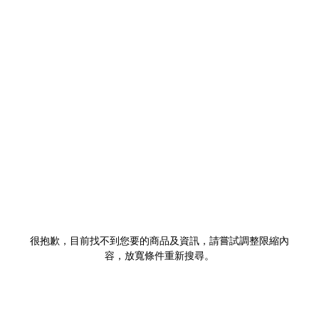
很抱歉，目前找不到您要的商品及資訊，請嘗試調整限縮內
容，放寬條件重新搜尋。