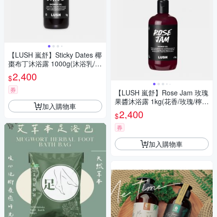
【LUSH 嵐舒】Sticky Dates 椰
棗布丁沐浴露 1000g(沐浴乳/香
草/安息香/檀香)
2,400
$
券
【LUSH 嵐舒】Rose Jam 玫瑰
果醬沐浴露 1kg(花香/玫瑰/檸
加入購物車
檬/香草)
2,400
$
券
加入購物車