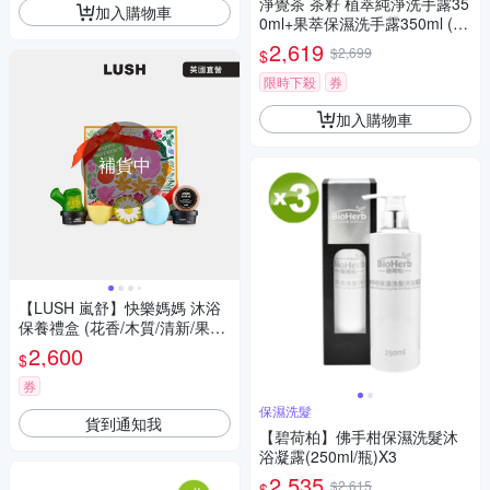
淨覺茶 茶籽 植萃純淨洗手露35
加入購物車
0ml+果萃保濕洗手露350ml (12
瓶任選)特惠組!
2,619
$2,699
$
限時下殺
券
加入購物車
補貨中
【LUSH 嵐舒】快樂媽媽 沐浴
保養禮盒 (花香/木質/清新/果香/
泡澡球/身體乳/沐浴/母親節限
2,600
$
定)
券
保濕洗髮
貨到通知我
【碧荷柏】佛手柑保濕洗髮沐
浴凝露(250ml/瓶)X3
2,535
$2,615
$