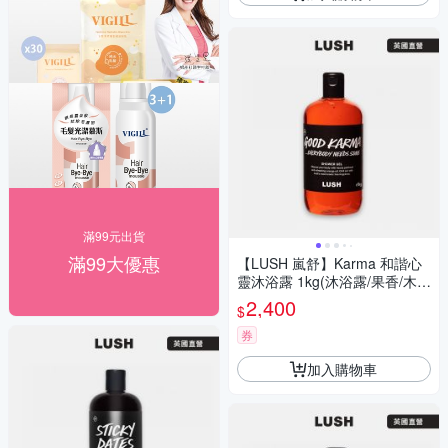
滿99元出貨
滿99大優惠
【LUSH 嵐舒】Karma 和諧心
靈沐浴露 1kg(沐浴露/果香/木
質/廣藿香/橘子)
2,400
$
券
加入購物車