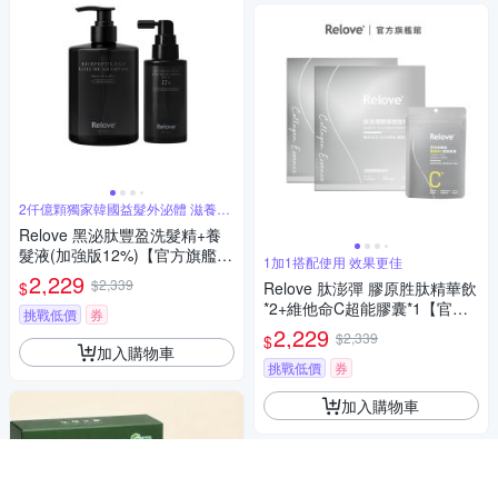
2仟億顆獨家韓國益髮外泌體 滋養頭
皮環境
Relove 黑泌肽豐盈洗髮精+養
髮液(加強版12%)【官方旗艦
1加1搭配使用 效果更佳
店】
2,229
$2,339
$
Relove 肽澎彈 膠原胜肽精華飲
*2+維他命C超能膠囊*1【官方
挑戰低價
券
旗艦店】
2,229
$2,339
$
加入購物車
挑戰低價
券
加入購物車