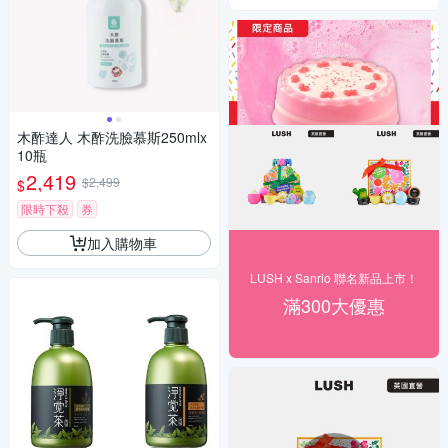
木酢達人 木酢洗臉慕斯250mlx
10瓶
2,419
$2,499
$
限時下殺
券
加入購物車
LUSH x Sanrio 聯名新品上市！
滿300大優惠