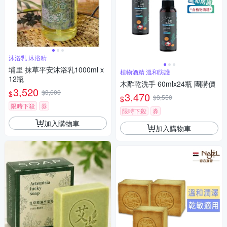
沐浴乳 沐浴精
埔里 抹草平安沐浴乳1000ml x
植物酒精 溫和防護
12瓶
木酢乾洗手 60mlx24瓶 團購價
3,520
$3,600
$
3,470
$3,550
$
限時下殺
券
限時下殺
券
加入購物車
加入購物車