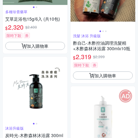
多種珍貴藥草
艾草足浴包15g/6入 (共10包)
2,320
$2,400
$
限時下殺
券
洗髮 沐浴 升級版
酢自己-木酢控油調理洗髮精
加入購物車
+木酢森林沐浴露 300mlx10瓶
2,319
$2,399
$
限時下殺
券
加入購物車
沐浴升級版
炭時光-木酢森林沐浴露 300ml