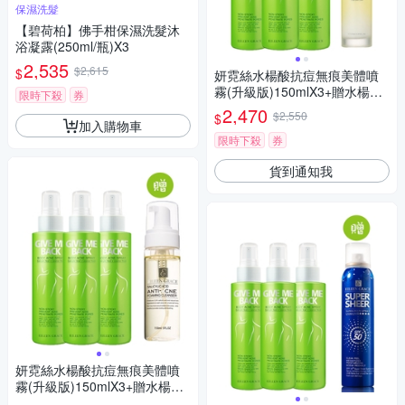
保濕洗髮
【碧荷柏】佛手柑保濕洗髮沐
浴凝露(250ml/瓶)X3
2,535
$2,615
$
妍霓絲水楊酸抗痘無痕美體噴
霧(升級版)150mlX3+贈水楊酸
限時下殺
券
面皰化妝水120mlX1入
2,470
$2,550
$
加入購物車
限時下殺
券
貨到通知我
妍霓絲水楊酸抗痘無痕美體噴
霧(升級版)150mlX3+贈水楊酸
淨痘洗顏慕斯150mlx1