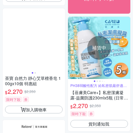
補貨中
茶寶 自然力 靜心艾草檀香皂 1
00gx10個 特惠組
PH38弱酸性配方 給私密肌最舒適的
環境
2,270
$2,350
$
【蓓膚美Care+】私密潔膚凝
露-益菌防護230mlx5瓶 (日常/
限時下殺
券
清潔露/益生菌)
2,270
$2,350
$
加入購物車
限時下殺
券
貨到通知我