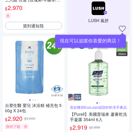
意清新)
2,970
$
券
LUSH 嵐舒
貨到通知我
現在可以追蹤你喜愛的商店！
台塑生醫 嬰兒 沐浴精 補充包 5
首款獲得EcoLogo認證的乾洗手產品
00g X 24包
【Purell】美國普瑞來 蘆薈乾洗
2,920
$3,000
$
手凝露 354ml 6入
2,919
限時下殺
券
$2,999
$