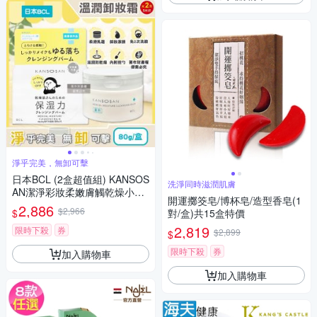
淨乎完美，無卸可擊
日本BCL (2盒超值組) KANSOS
洗淨同時滋潤肌膚
AN潔淨彩妝柔嫩膚觸乾燥小姐
開運擲筊皂/博杯皂/造型香皂(1
溫潤卸妝霜80g/盒(眼唇洗卸潔
2,886
$2,966
$
對/盒)共15盒特價
顏霜,低摩擦力按摩潔面膏,乳化
2,819
濃妝溫和洗面乳液,無需2次洗
限時下殺
券
$2,899
$
臉)
限時下殺
券
加入購物車
加入購物車