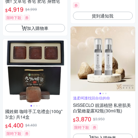
價!! 艾草皂 香皂 肥皂 身體皂
券
4,919
$4,999
$
貨到通知我
限時下殺
券
加入購物車
溫柔呵護找回自信的你
SISSECLO 靚源植戀 私密肌美
白緊緻凝露X2瓶(30ml/瓶)
國姓鄉 咖啡手工皂禮盒(100g*
3/盒) 共14盒
3,870
$3,950
$
4,400
$4,480
$
限時下殺
券
限時下殺
券
加入購物車