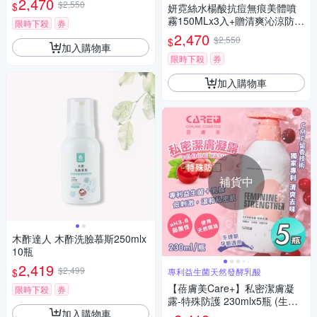
2,470
$2,550
$
妍霓絲水楊酸抗痘無痕美體噴
霧150MLx3入+贈清爽沁涼防曬
限時下殺
券
噴霧180mlX1
2,470
$2,550
$
加入購物車
限時下殺
券
加入購物車
補貨中
木酢達人 木酢洗臉慕斯250mlx
10瓶
2,419
$2,499
$
專利益生菌天然發酵乳酸
【蓓膚美Care+】私密潔膚凝
限時下殺
券
露-特殊防護 230mlx5瓶 (生理
加入購物車
期/孕期/益生菌)