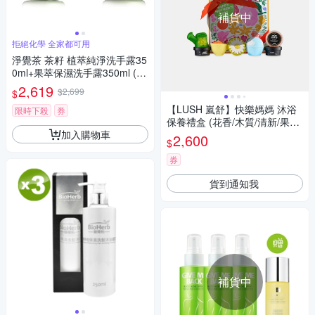
補貨中
拒絕化學 全家都可用
淨覺茶 茶籽 植萃純淨洗手露35
0ml+果萃保濕洗手露350ml (12
瓶任選)特惠組!
2,619
$2,699
$
【LUSH 嵐舒】快樂媽媽 沐浴
限時下殺
券
保養禮盒 (花香/木質/清新/果香/
加入購物車
泡澡球/身體乳/沐浴/母親節限
2,600
$
定)
券
貨到通知我
補貨中