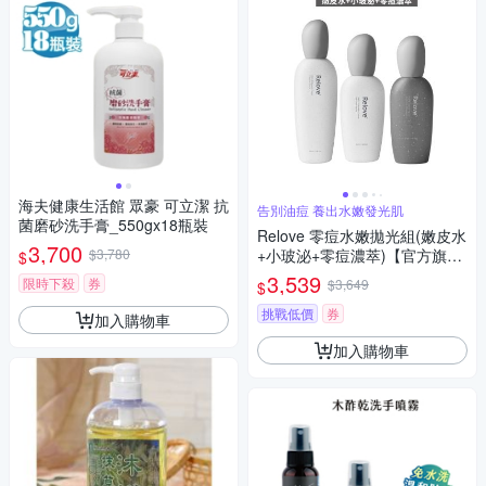
海夫健康生活館 眾豪 可立潔 抗
告別油痘 養出水嫩發光肌
菌磨砂洗手膏_550gx18瓶裝
Relove 零痘水嫩拋光組(嫩皮水
3,700
$3,780
+小玻泌+零痘濃萃)【官方旗艦
$
店】
3,539
限時下殺
券
$3,649
$
挑戰低價
券
加入購物車
加入購物車