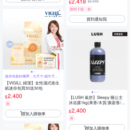
2,418
$2,498
$
限時下殺
券
貨到通知我
迷你包裝好攜帶，大尺寸-紙巾尺寸
不縮水
【VIGILL 婦潔】女性濕式衛生
紙迷你包買30送30包
2,400
$
【LUSH 嵐舒】Sleepy 睡公主
沐浴露1kg(果香/木質/廣藿香/橘
券
子)
2,400
$
加入購物車
券
加入購物車