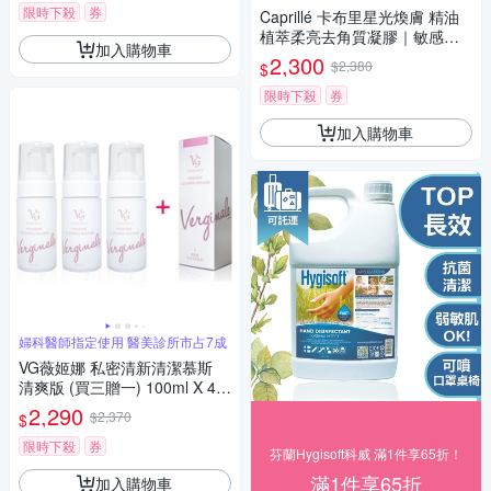
限時下殺
券
Caprillé 卡布里星光煥膚 精油
植萃柔亮去角質凝膠｜敏感肌
加入購物車
適用 x 溫和不傷膚
2,300
$2,380
$
限時下殺
券
加入購物車
婦科醫師指定使用 醫美診所市占7成
VG薇姬娜 私密清新清潔慕斯
清爽版 (買三贈一) 100ml X 4瓶
純天然植物萃取 先敷再洗的獨
2,290
$2,370
$
特滲透技術 全方位防護
限時下殺
券
芬蘭Hygisoft科威 滿1件享65折！
滿1件享65折
加入購物車