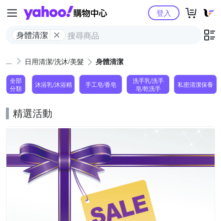
Yahoo購物中心
登入
身體清潔
日用清潔/洗沐/美髮
身體清潔
全部
洗手乳/洗手
沐浴乳/沐浴精
手工皂/香皂
私密清潔保養
分類
皂/乾洗手
精選活動