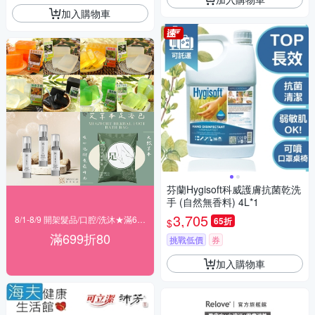
加入購物車
芬蘭Hygisoft科威護膚抗菌乾洗
手 (自然無香料) 4L*1
3,705
8/1-8/9 開架髮品/口腔/洗沐★滿699折80
65折
$
滿699折80
挑戰低價
券
加入購物車