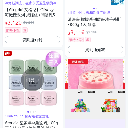
沐浴新潮流，在家享受五星級的沐浴
呵護體驗
【Allegrini 艾格尼】Oliva地中
pH值中性，溫和洗淨不乾澀
海橄欖系列 旗艦組 (潤髮乳500
清淨海 檸檬系列環保洗手慕斯
ML+潤膚乳500ML+洗髮精500
3,120
$3,200
$
4000g 4入 箱購
ML+沐浴露500ML)
限時下殺
券
3,116
$3,196
$
貨到通知我
限時下殺
券
貨到通知我
補貨中
Olive Young 超夯熱消潔面乳
Arencia 皇家年糕潔面乳 120g
三入組 任選 (玫瑰果/牛膝草/綠