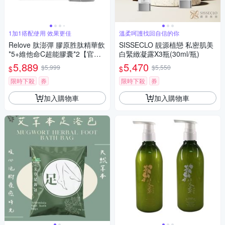
1加1搭配使用 效果更佳
溫柔呵護找回自信的你
Relove 肽澎彈 膠原胜肽精華飲
SISSECLO 靚源植戀 私密肌美
*5+維他命C超能膠囊*2【官方
白緊緻凝露X3瓶(30ml/瓶)
旗艦店】
5,889
5,470
$5,999
$5,550
$
$
限時下殺
券
限時下殺
券
加入購物車
加入購物車