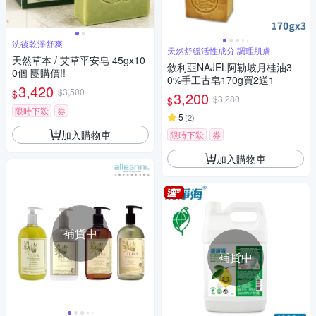
洗後乾淨舒爽
天然舒緩活性成分 調理肌膚
天然草本 / 艾草平安皂 45gx10
敘利亞NAJEL阿勒坡月桂油3
0個 團購價!!
0%手工古皂170g買2送1
3,420
$3,500
$
3,200
$3,280
$
限時下殺
券
5
(
2
)
加入購物車
限時下殺
券
加入購物車
補貨中
補貨中