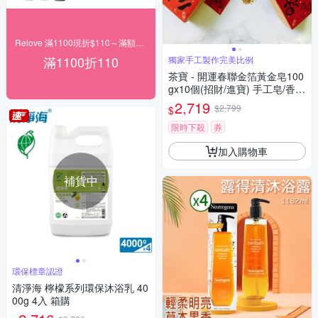
Relove 滿1100現折$110～滿額再贈禮
滿1100折110
獨家手工製作完美比例
茶寶 - 開運春聯金箔黃金皂100
gx10個(招財/進寶) 手工皂/香
皂/黃金皂
2,719
$2,799
$
限時下殺
券
加入購物車
補貨中
環保標章認證
清淨海 檸檬系列環保沐浴乳 40
00g 4入 箱購