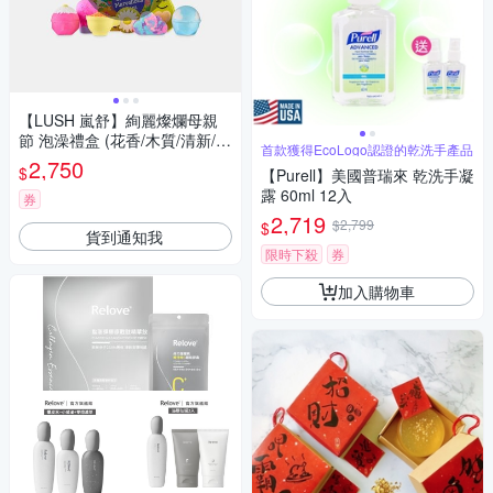
【LUSH 嵐舒】絢麗燦爛母親
節 泡澡禮盒 (花香/木質/清新/果
首款獲得EcoLogo認證的乾洗手產品
香/泡澡球/母親節限定)
2,750
$
【Purell】美國普瑞來 乾洗手凝
露 60ml 12入
券
2,719
$2,799
$
貨到通知我
限時下殺
券
加入購物車