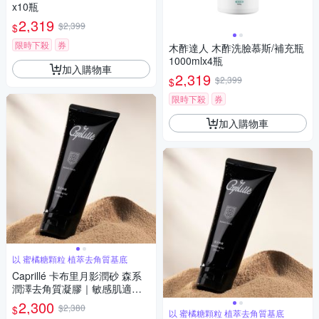
x10瓶
2,319
$2,399
$
限時下殺
券
木酢達人 木酢洗臉慕斯/補充瓶
1000mlx4瓶
加入購物車
2,319
$2,399
$
限時下殺
券
加入購物車
以 蜜橘糖顆粒 植萃去角質基底
Caprillé 卡布里月影潤砂 森系
潤澤去角質凝膠｜敏感肌適用 x
溫和去角質
2,300
$2,380
$
以 蜜橘糖顆粒 植萃去角質基底