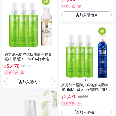
限時下殺
券
加入購物車
妍霓絲水楊酸抗痘無痕美體噴
霧(升級版)150mlX3+贈水楊酸
淨痘洗顏慕斯150mlx1
2,470
$2,550
$
限時下殺
券
加入購物車
妍霓絲水楊酸抗痘無痕美體噴
霧150MLx3入+贈清爽沁涼防曬
噴霧180mlX1
2,470
$2,550
$
限時下殺
券
加入購物車