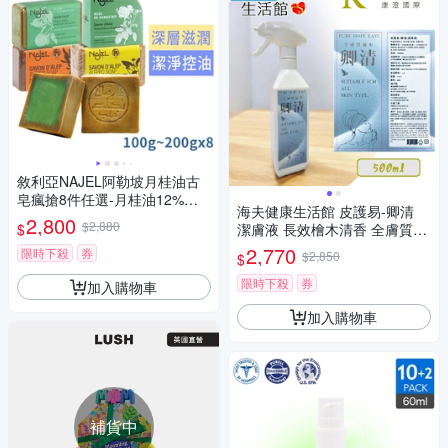
敘利亞NAJEL阿勒坡月桂油古
皂瘋搶8件任選-月桂油12%、
海夫健康生活館 皮護易-卿清
原味、檸檬、玫瑰、阿鞏油、
2,800
$2,880
$
潔膚液 長效檜木清香 全膚質適
橙花、紫羅蘭、茉莉
用 500ml*3入
2,770
限時下殺
券
$2,850
$
限時下殺
券
加入購物車
加入購物車
補貨中