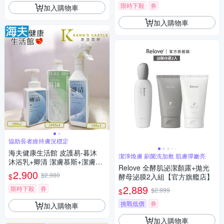
限時下殺
券
加入購物車
加入購物車
協助長者維持膚況穩定
海夫健康生活館 皮護易-暮沐
潔淨煥膚 刷菌洗加敷 肌膚彈嫩亮
沐浴乳+卿清 潔膚慕斯+潔膚液
Relove 全酵肌泌潔顏露+拋光
長效檜木清香 全膚質適用 1000
2,900
$2,980
$
酵母泌膜2入組【官方旗艦店】
ml+500ml+500ml
2,889
限時下殺
券
$2,999
$
挑戰低價
券
加入購物車
加入購物車