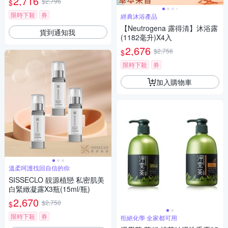
2,716
$2,796
$
限時下殺
券
經典沐浴產品
【Neutrogena 露得清】沐浴露
貨到通知我
(1182毫升)X4入
2,676
$2,756
$
限時下殺
券
加入購物車
溫柔呵護找回自信的你
SISSECLO 靚源植戀 私密肌美
白緊緻凝露X3瓶(15ml/瓶)
2,670
$2,750
$
限時下殺
券
拒絕化學 全家都可用