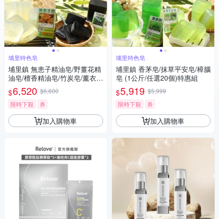
埔里特色皂
埔里特色皂
埔里鎮 無患子精油皂/野薑花精
埔里鎮 香茅皂/抹草平安皂/樟腦
油皂/檀香精油皂/竹炭皂/薰衣草
皂 (1公斤/任選20個)特惠組
皂 (1公斤/任選20個)特惠組
6,520
5,919
$6,600
$5,999
$
$
限時下殺
券
限時下殺
券
加入購物車
加入購物車