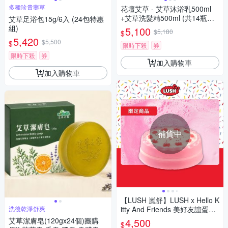
多種珍貴藥草
花壇艾草 - 艾草沐浴乳500ml
+艾草洗髮精500ml (共14瓶團
艾草足浴包15g/6入 (24包特惠
購價)
組)
5,100
$5,180
$
5,420
$5,500
$
限時下殺
券
限時下殺
券
加入購物車
加入購物車
補貨中
【LUSH 嵐舒】LUSH x Hello K
洗後乾淨舒爽
itty And Friends 美好友誼蛋糕
香氛皂 1kg(沐浴/保濕/柑橘/禮
艾草潔膚皂(120gx24個)團購
4,500
$
物/慶生)