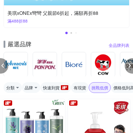
美琪xONEx彎彎 父親節6折起，滿額再折88
滿488折88
嚴選品牌
全品牌列表
分類
品牌
快速到貨
有現貨
挑戰低價
價格低到