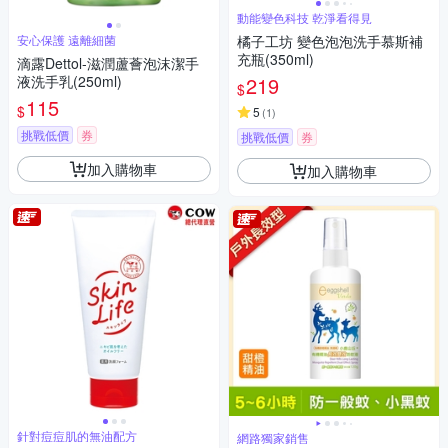
動能變色科技 乾淨看得見
安心保護 遠離細菌
橘子工坊 變色泡泡洗手慕斯補
充瓶(350ml)
滴露Dettol-滋潤蘆薈泡沫潔手
液洗手乳(250ml)
219
$
115
$
5
(
1
)
挑戰低價
券
挑戰低價
券
加入購物車
加入購物車
針對痘痘肌的無油配方
網路獨家銷售