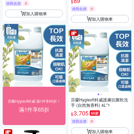
89
$
挑戰低價
券
挑戰低價
券
加入購物車
加入購物車
芬蘭Hygisoft科威護膚抗菌乾洗
芬蘭Hygisoft科威 滿1件享65折！
手 (自然無香料) 4L*1
滿1件享65折
3,705
65折
$
挑戰低價
券
加入購物車