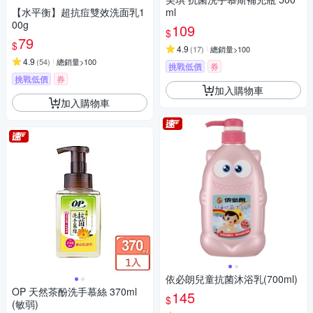
【水平衡】超抗痘雙效洗面乳1
ml
00g
109
$
79
$
4.9
(
17
)
總銷量>100
4.9
(
54
)
總銷量>100
挑戰低價
券
挑戰低價
券
加入購物車
加入購物車
依必朗兒童抗菌沐浴乳(700ml)
OP 天然茶酚洗手慕絲 370ml
145
$
(敏弱)