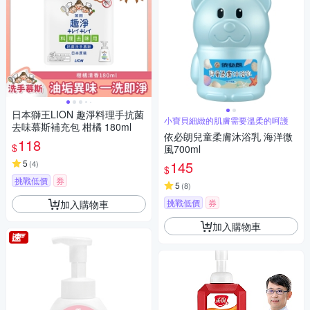
日本獅王LION 趣淨料理手抗菌
小寶貝細緻的肌膚需要溫柔的呵護
去味慕斯補充包 柑橘 180ml
依必朗兒童柔膚沐浴乳 海洋微
118
$
風700ml
5
145
(
4
)
$
挑戰低價
券
5
(
8
)
挑戰低價
券
加入購物車
加入購物車