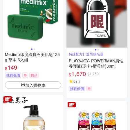
Medimix印度綠寶石美肌皂125
特殊配方打造昂揚名器
g 草本 6入組
PLAY&JOY- POWERMAN男性
149
養護液(瑪卡+酵母鋅)30ml
$
1,670
$1,750
$
挑戰低價
券
贈品
5
(
1
)
加入購物車
挑戰低價
券