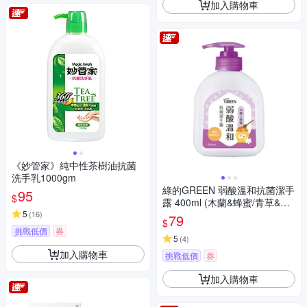
加入購物車
《妙管家》純中性茶樹油抗菌
洗手乳1000gm
綠的GREEN 弱酸溫和抗菌潔手
95
$
露 400ml (木蘭&蜂蜜/青草&檸
5
檬草/茉莉&檸檬)
(
16
)
79
$
挑戰低價
券
5
(
4
)
加入購物車
挑戰低價
券
加入購物車