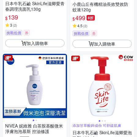
日本牛乳石鹼 SkinLife滋卿愛青
小鹿山丘有機精油長效雙效防
春調理洗面乳130g
蚊液120g
139
499
$
8折
$
3
(
2
)
4.5
(
2
)
挑戰低價
券
挑戰低價
券
加入購物車
加入購物車
NIVEA 妮維雅 白茶胺基酸微米
添加甘草酸鉀成份 可舒緩肌膚
淨膚泡泡慕斯 控油修護
日本牛乳石鹼 SkinLife滋卿愛泡