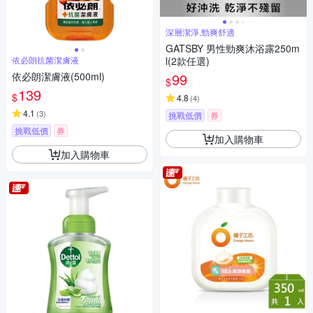
深層潔淨,勁爽舒適
GATSBY 男性勁爽沐浴露250m
依必朗抗菌潔膚液
l(2款任選)
依必朗潔膚液(500ml)
99
$
139
$
4.8
(
4
)
4.1
(
3
)
挑戰低價
券
挑戰低價
券
加入購物車
加入購物車