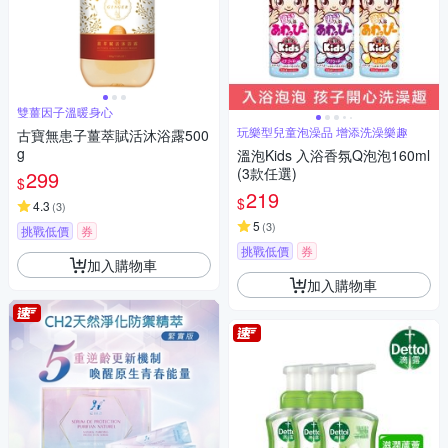
雙薑因子溫暖身心
玩樂型兒童泡澡品 增添洗澡樂趣
古寶無患子薑萃賦活沐浴露500
g
溫泡Kids 入浴香氛Q泡泡160ml
(3款任選)
299
$
219
$
4.3
(
3
)
5
(
3
)
挑戰低價
券
挑戰低價
券
加入購物車
加入購物車