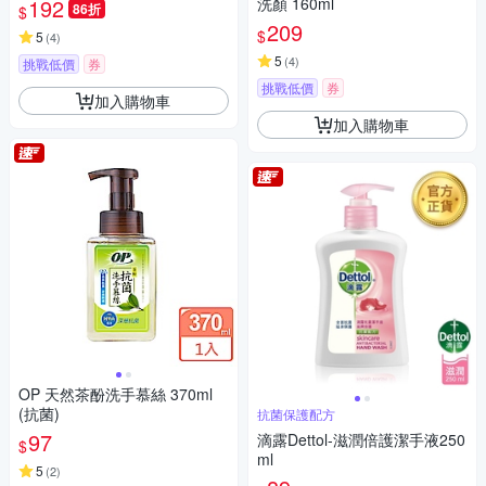
192
洗顏 160ml
86折
$
209
$
5
(
4
)
5
(
4
)
挑戰低價
券
挑戰低價
券
加入購物車
加入購物車
OP 天然茶酚洗手慕絲 370ml
(抗菌)
抗菌保護配方
97
滴露Dettol-滋潤倍護潔手液250
$
ml
5
(
2
)