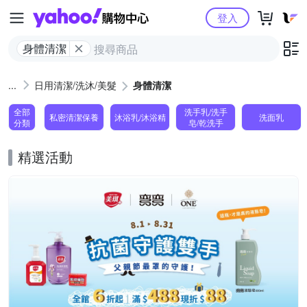
Yahoo購物中心
登入
身體清潔
日用清潔/洗沐/美髮
身體清潔
全部
洗手乳/洗手
私密清潔保養
沐浴乳/沐浴精
洗面乳
分類
皂/乾洗手
精選活動