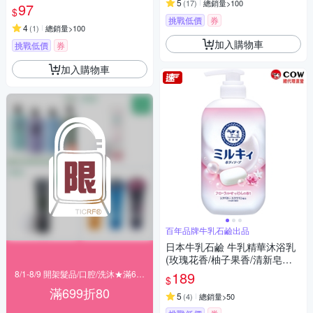
5
(
17
)
總銷量>100
97
$
挑戰低價
券
4
(
1
)
總銷量>100
加入購物車
挑戰低價
券
加入購物車
百年品牌牛乳石鹼出品
日本牛乳石鹼 牛乳精華沐浴乳
(玫瑰花香/柚子果香/清新皂香)5
00ml
8/1-8/9 開架髮品/口腔/洗沐★滿699折80
189
$
滿699折80
5
(
4
)
總銷量>50