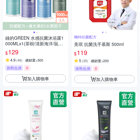
獨特抗菌配方
綠的GREEN 水感抗菌沐浴露1
000MLx1(茶樹/清新海洋/鼠尾
美琪 抗菌洗手慕斯 500ml
草/黑醋栗)
129
119
$
$
4.9
(
46
)
總銷量>300
5
(
35
)
總銷量>200
挑戰低價
券
挑戰低價
券
加入購物車
加入購物車