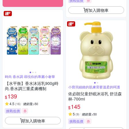
挑戰低價
券
加入購物車
時尚 香水調 尋找你的專屬小奢華
【水平衡】香水沐浴乳900g時
小寶貝細緻的肌膚需要溫柔的呵護
尚.香水調三重柔膚機制
依必朗兒童舒眠沐浴乳 舒活森
139
$
林-700mi
4.5
(
16
)
總銷量>50
145
$
挑戰低價
券
5
(
9
)
總銷量>50
加入購物車
挑戰低價
券