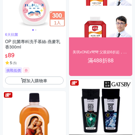
6大抗菌
OP 抗菌專科洗手慕絲-燕麥乳
香300ml
美琪xONEx彎彎 父親節6折起，滿額再折88
89
$
滿488折88
5
(
5
)
挑戰低價
券
加入購物車