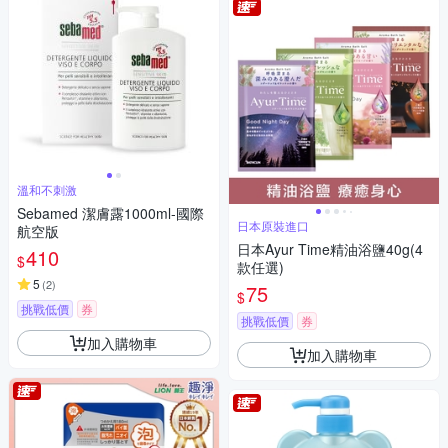
溫和不刺激
Sebamed 潔膚露1000ml-國際
日本原裝進口
航空版
日本Ayur Time精油浴鹽40g(4
410
$
款任選)
5
(
2
)
75
$
挑戰低價
券
挑戰低價
券
加入購物車
加入購物車