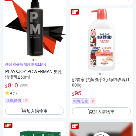
機能成分添加越洗越MAN
PLAY&JOY-POWERMAN 男性
清潔乳250ml
妙管家 抗菌洗手乳(絲絨玫瑰)1
810
000g
$890
$
95
4
(
1
)
$
挑戰低價
券
挑戰低價
券
加入購物車
加入購物車