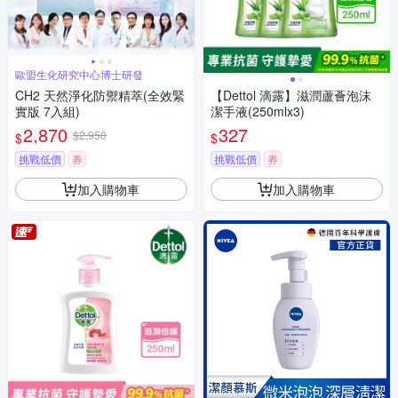
歐盟生化研究中心博士研發
CH2 天然淨化防禦精萃(全效緊
【Dettol 滴露】滋潤蘆薈泡沫
實版 7入組)
潔手液(250mlx3)
2,870
327
$2,950
$
$
挑戰低價
券
挑戰低價
券
加入購物車
加入購物車