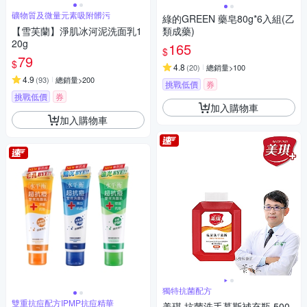
礦物質及微量元素吸附髒污
綠的GREEN 藥皂80g*6入組(乙
【雪芙蘭】淨肌冰河泥洗面乳1
類成藥)
20g
165
$
79
$
4.8
(
20
)
總銷量>100
4.9
(
93
)
總銷量>200
挑戰低價
券
挑戰低價
券
加入購物車
加入購物車
獨特抗菌配方
雙重抗痘配方IPMP抗痘精華
美琪 抗菌洗手慕斯補充瓶 500