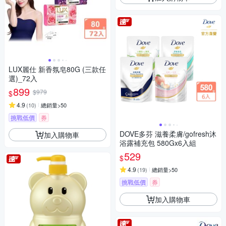
LUX麗仕 新香氛皂80G (三款任
選)_72入
899
$979
$
4.9
(
10
)
總銷量>50
挑戰低價
券
DOVE多芬 滋養柔膚/gofresh沐
加入購物車
浴露補充包 580Gx6入組
529
$
4.9
(
19
)
總銷量>50
挑戰低價
券
加入購物車