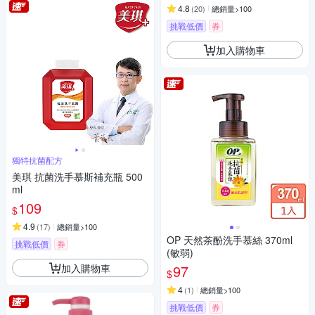
4.8
(
20
)
總銷量>100
挑戰低價
券
加入購物車
獨特抗菌配方
美琪 抗菌洗手慕斯補充瓶 500
ml
109
$
4.9
(
17
)
總銷量>100
OP 天然茶酚洗手慕絲 370ml
挑戰低價
券
(敏弱)
加入購物車
97
$
4
(
1
)
總銷量>100
挑戰低價
券