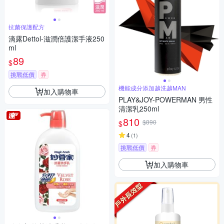
抗菌保護配方
滴露Dettol-滋潤倍護潔手液250
ml
89
$
挑戰低價
券
機能成分添加越洗越MAN
加入購物車
PLAY&JOY-POWERMAN 男性
清潔乳250ml
810
$890
$
4
(
1
)
挑戰低價
券
加入購物車