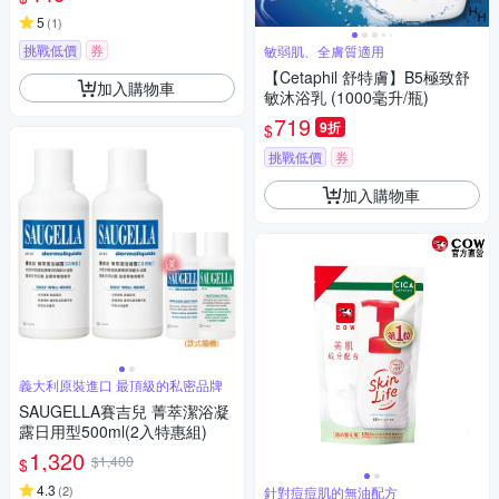
5
(
1
)
挑戰低價
券
敏弱肌、全膚質適用
【Cetaphil 舒特膚】B5極致舒
加入購物車
敏沐浴乳 (1000毫升/瓶)
719
9折
$
挑戰低價
券
加入購物車
義大利原裝進口 最頂級的私密品牌
SAUGELLA賽吉兒 菁萃潔浴凝
露日用型500ml(2入特惠組)
1,320
$1,400
$
4.3
(
2
)
針對痘痘肌的無油配方