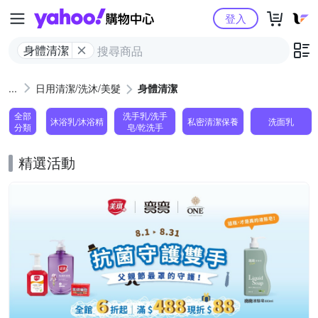
Yahoo購物中心
登入
身體清潔
日用清潔/洗沐/美髮
身體清潔
全部
洗手乳/洗手
沐浴乳/沐浴精
私密清潔保養
洗面乳
分類
皂/乾洗手
精選活動