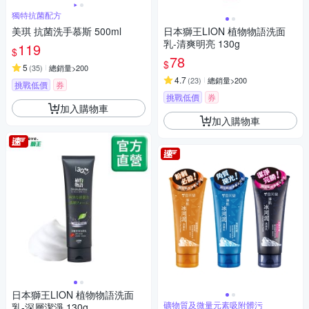
獨特抗菌配方
美琪 抗菌洗手慕斯 500ml
日本獅王LION 植物物語洗面
乳-清爽明亮 130g
119
$
78
$
5
(
35
)
總銷量>200
4.7
(
23
)
總銷量>200
挑戰低價
券
挑戰低價
券
加入購物車
加入購物車
日本獅王LION 植物物語洗面
礦物質及微量元素吸附髒污
乳-深層潔淨 130g