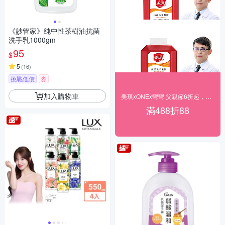
《妙管家》純中性茶樹油抗菌
洗手乳1000gm
95
$
5
(
16
)
挑戰低價
券
加入購物車
美琪xONEx彎彎 父親節6折起，滿額再折88
滿488折88