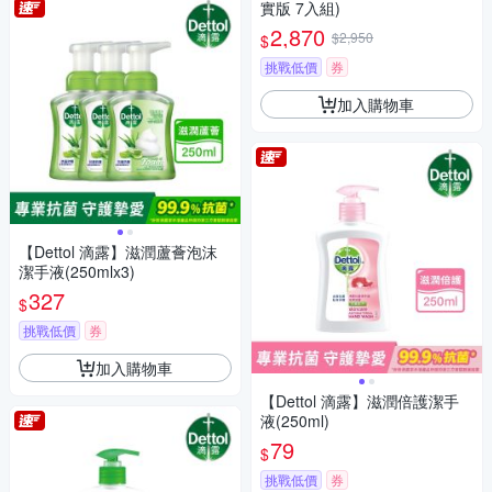
實版 7入組)
2,870
$2,950
$
挑戰低價
券
加入購物車
【Dettol 滴露】滋潤蘆薈泡沫
潔手液(250mlx3)
327
$
挑戰低價
券
加入購物車
【Dettol 滴露】滋潤倍護潔手
液(250ml)
79
$
挑戰低價
券