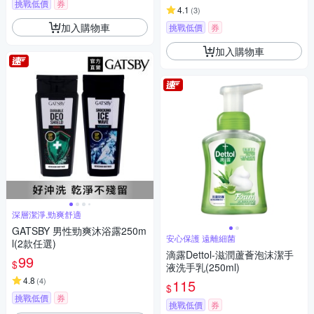
挑戰低價
券
4.1
(
3
)
加入購物車
挑戰低價
券
加入購物車
深層潔淨,勁爽舒適
GATSBY 男性勁爽沐浴露250m
安心保護 遠離細菌
l(2款任選)
滴露Dettol-滋潤蘆薈泡沫潔手
99
$
液洗手乳(250ml)
4.8
(
4
)
115
$
挑戰低價
券
挑戰低價
券