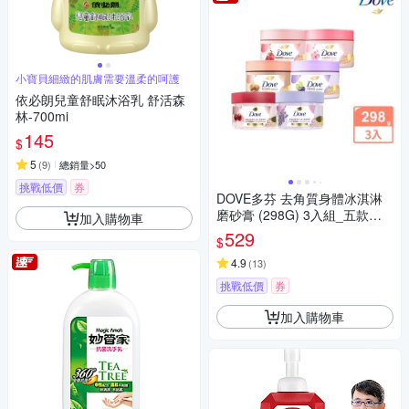
小寶貝細緻的肌膚需要溫柔的呵護
依必朗兒童舒眠沐浴乳 舒活森
林-700mi
145
$
5
(
9
)
總銷量>50
挑戰低價
券
DOVE多芬 去角質身體冰淇淋
磨砂膏 (298G) 3入組_五款任
加入購物車
選
529
$
4.9
(
13
)
挑戰低價
券
加入購物車