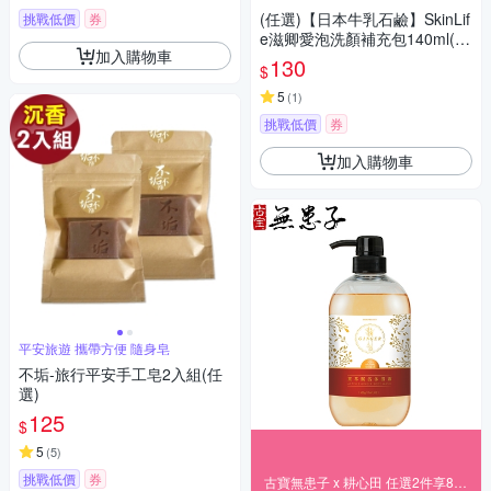
(任選)【日本牛乳石鹼】SkinLif
挑戰低價
券
e滋卿愛泡洗顏補充包140ml(慕
加入購物車
斯/綿密泡泡)
130
$
5
(
1
)
挑戰低價
券
加入購物車
平安旅遊 攜帶方便 隨身皂
不垢-旅行平安手工皂2入組(任
選)
125
$
5
(
5
)
挑戰低價
券
古寶無患子 x 耕心田 任選2件享88折～