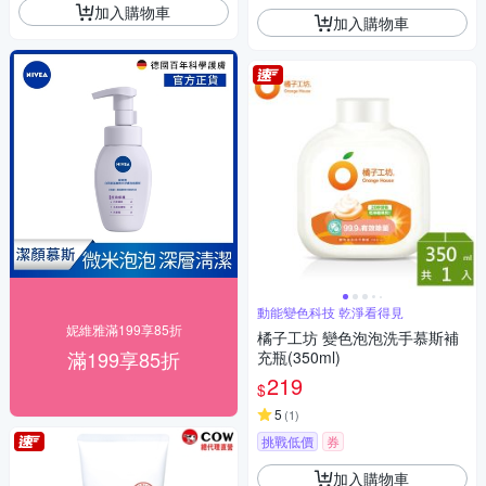
加入購物車
加入購物車
動能變色科技 乾淨看得見
妮維雅滿199享85折
橘子工坊 變色泡泡洗手慕斯補
滿199享85折
充瓶(350ml)
219
$
5
(
1
)
挑戰低價
券
加入購物車