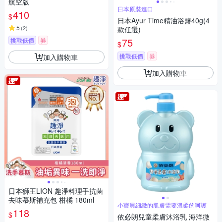
航空版
日本原裝進口
410
$
日本Ayur Time精油浴鹽40g(4
5
(
2
)
款任選)
75
挑戰低價
券
$
挑戰低價
券
加入購物車
加入購物車
日本獅王LION 趣淨料理手抗菌
去味慕斯補充包 柑橘 180ml
小寶貝細緻的肌膚需要溫柔的呵護
118
$
依必朗兒童柔膚沐浴乳 海洋微