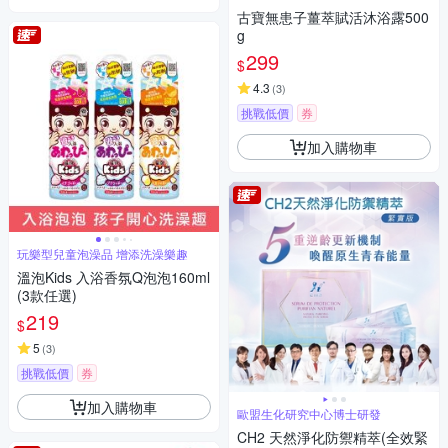
古寶無患子薑萃賦活沐浴露500
g
299
$
4.3
(
3
)
挑戰低價
券
加入購物車
玩樂型兒童泡澡品 增添洗澡樂趣
溫泡Kids 入浴香氛Q泡泡160ml
(3款任選)
219
$
5
(
3
)
挑戰低價
券
加入購物車
歐盟生化研究中心博士研發
CH2 天然淨化防禦精萃(全效緊