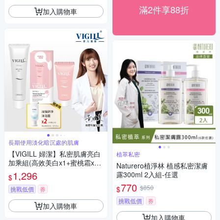
滿2件享88折
加入購物車
長期使用淡化暗沉處的肌膚
【VIGILL 婦潔】私密肌膚亮白
植萃私密
加乘組(高效美白x1+蜜桃霜x1
Naturero植淨林 植感私密潔膚
+私密唇x1+加強45x2)
1,296
露300ml 2入組-任選
$
770
$850
$
挑戰低價
券
挑戰低價
券
加入購物車
加入購物車