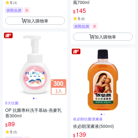
風700ml
5
(
4
)
145
挑戰低價
券
$
5
(
8
)
加入購物車
挑戰低價
券
加入購物車
6大抗菌
OP 抗菌專科洗手慕絲-燕麥乳
香300ml
依必朗抗菌潔膚液
89
$
依必朗潔膚液(500ml)
5
(
5
)
139
$