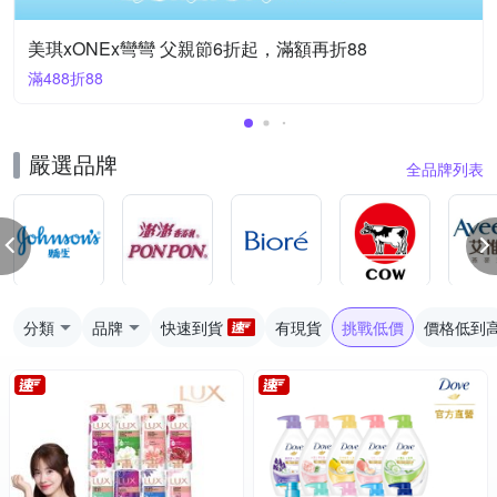
美琪xONEx彎彎 父親節6折起，滿額再折88
滿488折88
嚴選品牌
全品牌列表
分類
品牌
快速到貨
有現貨
挑戰低價
價格低到