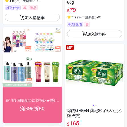
4.8
(
27
)
總銷量>100
00g
挑戰低價
券
贈品
79
$
加入購物車
4.9
(
54
)
總銷量>200
挑戰低價
券
加入購物車
8/1-8/9 開架髮品/口腔/洗沐★滿699折80
滿699折80
綠的GREEN 藥皂80g*6入組(乙
類成藥)
165
$