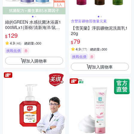
含豐富礦物質微量元素
綠的GREEN 水感抗菌沐浴露1
000MLx1(茶樹/清新海洋/鼠尾
【雪芙蘭】淨肌礦物泥洗面乳1
草/黑醋栗)
20g
129
$
79
$
4.9
(
46
)
總銷量>300
4.9
(
77
)
總銷量>300
挑戰低價
券
挑戰低價
券
加入購物車
加入購物車