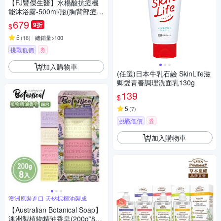
【FJ豐傑生醫】水楊酸抗痘機
能沐浴露-500ml/瓶(胸背部痘痘
沐浴乳ｘ收斂毛孔ｘ幫助角質
679
9折
$
代謝抗菌)
5
(
18
)
總銷量>100
挑戰低價
券
加入購物車
(任選)日本牛乳石鹼 SkinLife滋
卿愛青春調理洗面乳130g
139
$
5
(
7
)
挑戰低價
券
加入購物車
澳洲原裝進口 天然棕櫚油製成
【Australian Botanical Soap】
澳洲製植物精油香皂(200g*8入/