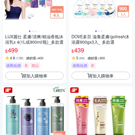
LUX麗仕 柔膚/清爽/精油香氛沐
DOVE多芬 滋養柔膚/gofresh沐
浴乳x 4(1L或900ml/瓶)_多款選
浴露900gx3入_ 多款選
499
439
$
$
4.8
5
(
139
)
總銷量>400
(
64
)
總銷量>300
挑戰低價
券
贈品
挑戰低價
券
加入購物車
加入購物車