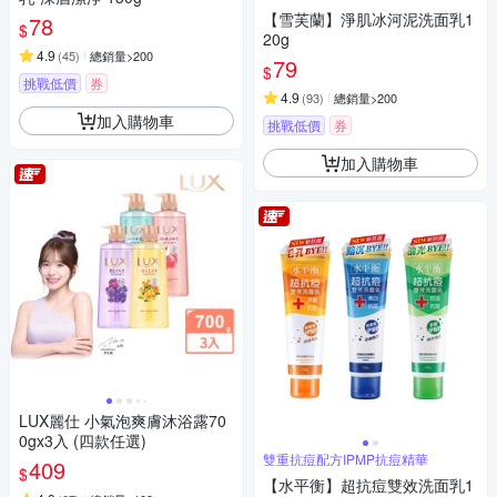
【雪芙蘭】淨肌冰河泥洗面乳1
78
$
20g
4.9
(
45
)
總銷量>200
79
$
挑戰低價
券
4.9
(
93
)
總銷量>200
加入購物車
挑戰低價
券
加入購物車
LUX麗仕 小氣泡爽膚沐浴露70
0gx3入 (四款任選)
雙重抗痘配方IPMP抗痘精華
409
$
【水平衡】超抗痘雙效洗面乳1