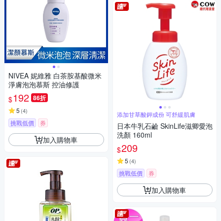
NIVEA 妮維雅 白茶胺基酸微米
淨膚泡泡慕斯 控油修護
192
86折
$
5
(
4
)
添加甘草酸鉀成份 可舒緩肌膚
挑戰低價
券
日本牛乳石鹼 SkinLife滋卿愛泡
洗顏 160ml
加入購物車
209
$
5
(
4
)
挑戰低價
券
加入購物車