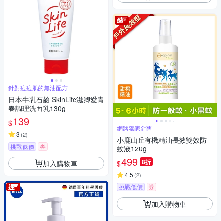
針對痘痘肌的無油配方
日本牛乳石鹼 SkinLife滋卿愛青
春調理洗面乳130g
139
$
網路獨家銷售
3
(
2
)
小鹿山丘有機精油長效雙效防
挑戰低價
券
蚊液120g
499
8折
加入購物車
$
4.5
(
2
)
挑戰低價
券
加入購物車