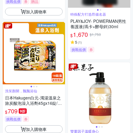
挑戰低價
券
贈品
加入購物車
特殊配方打造昂揚名器
PLAY&JOY- POWERMAN男性
養護液(瑪卡+酵母鋅)30ml
1,670
$1,750
$
5
(
1
)
挑戰低價
券
洗笑顏開，飄飄浴仙
日本Hakugen白元-濁湯溫泉之
旅炭酸泡澡入浴劑45gx16錠/
盒-馨香橘盒(含4種湯色香味,柔
709
9折
$
膚潤澤發泡沐浴劑,草本舒壓放
鬆溫泉粉,清潔肌膚風呂泡澡錠)
挑戰低價
券
加入購物車
雙薑因子溫暖身心