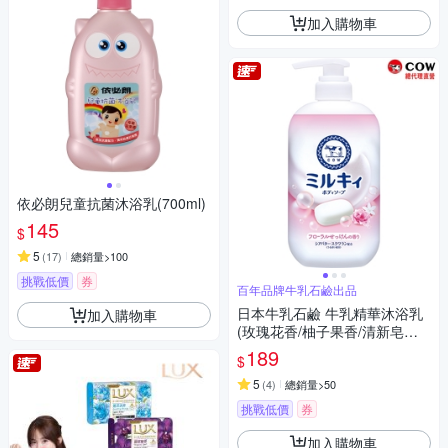
加入購物車
依必朗兒童抗菌沐浴乳(700ml)
145
$
5
(
17
)
總銷量>100
挑戰低價
券
百年品牌牛乳石鹼出品
日本牛乳石鹼 牛乳精華沐浴乳
加入購物車
(玫瑰花香/柚子果香/清新皂香)5
00ml
189
$
5
(
4
)
總銷量>50
挑戰低價
券
加入購物車