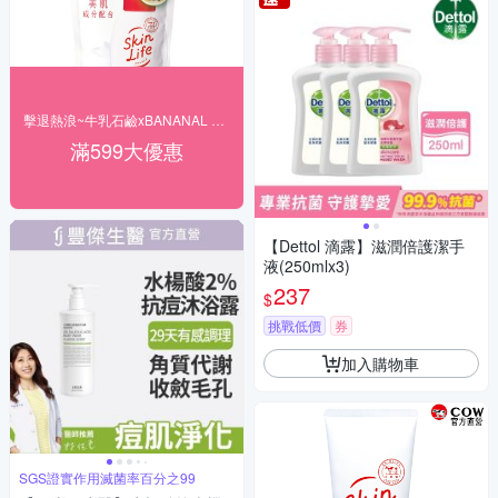
擊退熱浪~牛乳石鹼xBANANAL 洗沐滿額贈禮
滿599大優惠
【Dettol 滴露】滋潤倍護潔手
液(250mlx3)
237
$
挑戰低價
券
加入購物車
SGS證實作用滅菌率百分之99