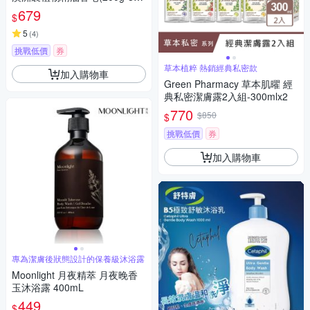
盒)
679
$
5
(
4
)
挑戰低價
券
草本植粹 熱銷經典私密款
加入購物車
Green Pharmacy 草本肌曜 經
典私密潔膚露2入組-300mlx2
770
$850
$
挑戰低價
券
加入購物車
專為潔膚後狀態設計的保養級沐浴露
Moonlight 月夜精萃 月夜晚香
玉沐浴露 400mL
449
$