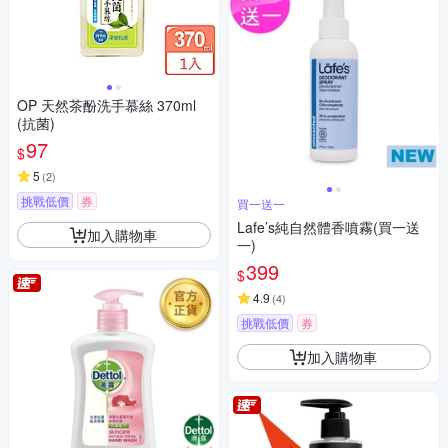
OP 天然茶酚洗手慕絲 370ml
(抗菌)
97
$
5
(
2
)
挑戰低價
券
買一送一
Lafe’s純自然體香噴霧(買一送
加入購物車
一)
399
$
4.9
(
4
)
挑戰低價
券
加入購物車