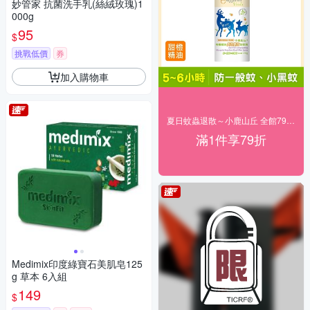
妙管家 抗菌洗手乳(絲絨玫瑰)1
000g
95
$
挑戰低價
券
加入購物車
夏日蚊蟲退散～小鹿山丘 全館79折！
滿1件享79折
Medimix印度綠寶石美肌皂125
g 草本 6入組
149
$