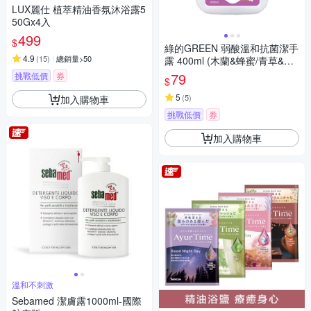
LUX麗仕 植萃精油香氛沐浴露5
50Gx4入
499
$
綠的GREEN 弱酸溫和抗菌潔手
4.9
(
15
)
總銷量>50
露 400ml (木蘭&蜂蜜/青草&檸
檬草/茉莉&檸檬)
79
挑戰低價
券
$
5
(
5
)
加入購物車
挑戰低價
券
加入購物車
溫和不刺激
Sebamed 潔膚露1000ml-國際