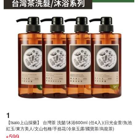
【tsaio上山採藥】 台灣茶 洗髮/沐浴600ml (任4入)(日光金萱/魚池
紅玉/東方美人/文山包種/手捻花/冷泉玉露/國寶茶/烏龍茶)
599
$