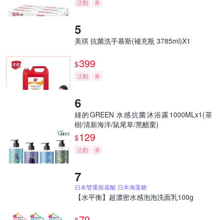
活動
券
美琪 抗菌洗手慕斯(補充瓶 3785ml)X1
399
$
活動
券
綠的GREEN 水感抗菌沐浴露1000MLx1(茶
樹/清新海洋/鼠尾草/黑醋栗)
129
$
活動
券
日本雙重胺基酸 日本海藻糖
【水平衡】超濃密水感泡泡洗面乳100g
79