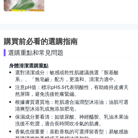
購買前必看的選購指南
選購重點和常見問題
身體清潔
選購重點
選對清潔成分：
敏感或乾性肌建議挑選「胺基酸
系」、「無皂鹼」配方，更溫和、清潔力適中。
注意pH值：
標示pH5.5代表弱酸性，有助維持皮膚天
然屏障，避免洗後乾癢緊繃。
根據膚質選質地：
乾肌適合滋潤型沐浴油；油肌可選
清爽型沐浴乳或無添加肥皂。
保濕成分要看清：
如玻尿酸、神經醯胺、乳油木果油
洗後不乾澀，適合長時間吹冷氣的肌膚。
香氣也很重要：
喜歡香氛的可選擇留香型；易敏感族