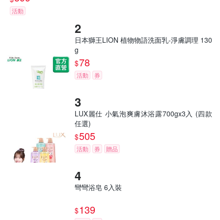
活動
日本獅王LION 植物物語洗面乳-淨膚調理 130
g
78
$
活動
券
LUX麗仕 小氣泡爽膚沐浴露700gx3入 (四款
任選)
505
$
活動
券
贈品
彎彎浴皂 6入裝
139
$