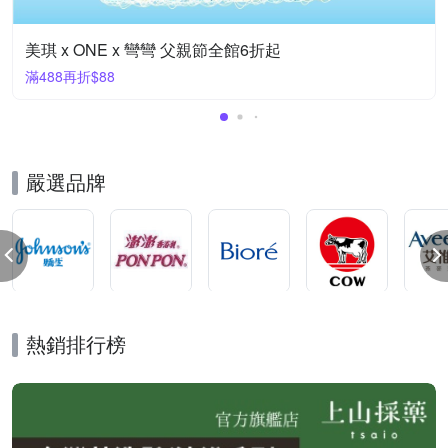
美琪 x ONE x 彎彎 父親節全館6折起
滿488再折$88
嚴選品牌
熱銷排行榜