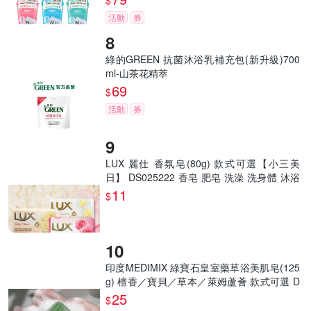
$
活動
券
綠的GREEN 抗菌沐浴乳補充包(新升級)700
ml-山茶花精萃
69
$
活動
券
LUX 麗仕 香氛皂(80g) 款式可選【小三美
日】 DS025222 香皂 肥皂 洗澡 洗身體 沐浴
soap
11
$
印度MEDIMIX 綠寶石皇室藥草浴美肌皂(125
g) 檀香／寶貝／草本／萊姆蘆薈 款式可選 D
300249 香皂 洗澡
25
$