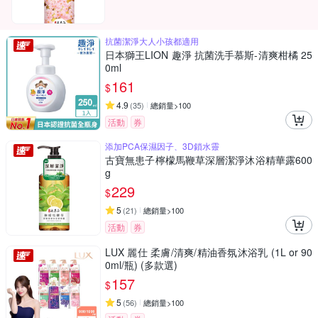
抗菌潔淨大人小孩都適用
日本獅王LION 趣淨 抗菌洗手慕斯-清爽柑橘 25
0ml
161
$
4.9
(
35
)
總銷量>100
活動
券
添加PCA保濕因子、3D鎖水靈
古寶無患子檸檬馬鞭草深層潔淨沐浴精華露600
g
229
$
5
(
21
)
總銷量>100
活動
券
LUX 麗仕 柔膚/清爽/精油香氛沐浴乳 (1L or 90
0ml/瓶) (多款選)
157
$
5
(
56
)
總銷量>100