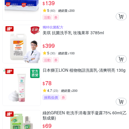
139
$
5
(
60
)
總銷量>200
活動
券
獨特抗菌配方
美琪 抗菌洗手乳 玫瑰果萃 3785ml
399
$
5
(
30
)
總銷量>100
活動
券
日本獅王LION 植物物語洗面乳-清爽明亮 130g
78
$
4.7
(
23
)
總銷量>200
挑戰低價
券
綠的GREEN 乾洗手消毒潔手凝露75% 60ml(乙
類成藥)
69
$