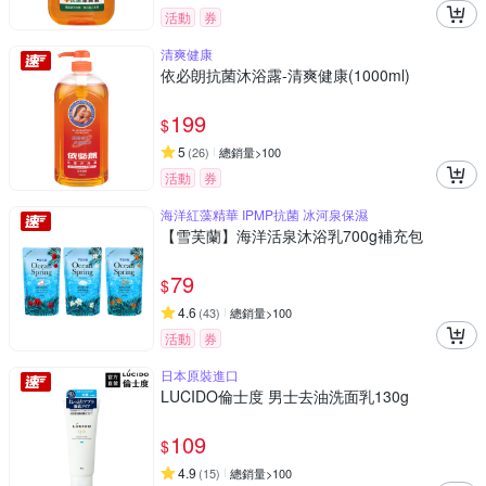
活動
券
清爽健康
依必朗抗菌沐浴露-清爽健康(1000ml)
199
$
5
(
26
)
總銷量>100
活動
券
海洋紅藻精華 IPMP抗菌 冰河泉保濕
【雪芙蘭】海洋活泉沐浴乳700g補充包
79
$
4.6
(
43
)
總銷量>100
活動
券
日本原裝進口
LUCIDO倫士度 男士去油洗面乳130g
109
$
4.9
(
15
)
總銷量>100