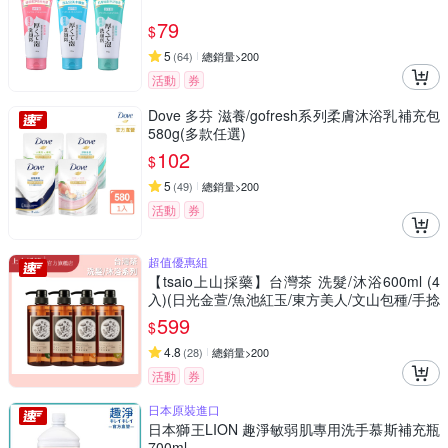
79
$
5
(
64
)
總銷量>200
活動
券
Dove 多芬 滋養/gofresh系列柔膚沐浴乳補充包
580g(多款任選)
102
$
5
(
49
)
總銷量>200
活動
券
超值優惠組
【tsaio上山採藥】台灣茶 洗髮/沐浴600ml (4
入)(日光金萱/魚池紅玉/東方美人/文山包種/手捻
花/冷泉玉露/國寶茶/烏龍茶)
599
$
4.8
(
28
)
總銷量>200
活動
券
日本原裝進口
日本獅王LION 趣淨敏弱肌專用洗手慕斯補充瓶
700ml