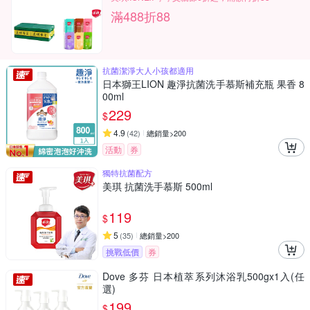
滿488折88
抗菌潔淨大人小孩都適用
日本獅王LION 趣淨抗菌洗手慕斯補充瓶 果香 8
00ml
229
$
4.9
(
42
)
總銷量>200
活動
券
獨特抗菌配方
美琪 抗菌洗手慕斯 500ml
119
$
5
(
35
)
總銷量>200
挑戰低價
券
Dove 多芬 日本植萃系列沐浴乳500gx1入(任
選)
199
$