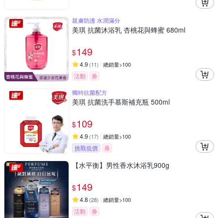
親膚防護 水潤滿分
美琪 抗菌沐浴乳 杏桃花與蜂蜜 680ml
149
$
4.9
(
11
)
總銷量>100
活動
券
獨特抗菌配方
美琪 抗菌洗手慕斯補充瓶 500ml
109
$
4.9
(
17
)
總銷量>100
挑戰低價
券
【水平衡】男性香水沐浴乳900g
149
$
4.8
(
28
)
總銷量>100
活動
券