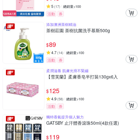
5
(
17
)
總銷量>100
活動
券
添加澳洲茶樹精油
茶樹莊園 茶樹抗菌洗手慕斯500g
89
$
4.7
(
14
)
總銷量>100
活動
券
柔潤滋養 肌膚光滑不緊繃
【雪芙蘭】柔膚香皂半打裝130gx6入
125
$
4.9
(
58
)
總銷量>100
活動
券
獨特香氣提升個人魅力
GATSBY 止汗體香滾珠50ml(4款任選)
119
$