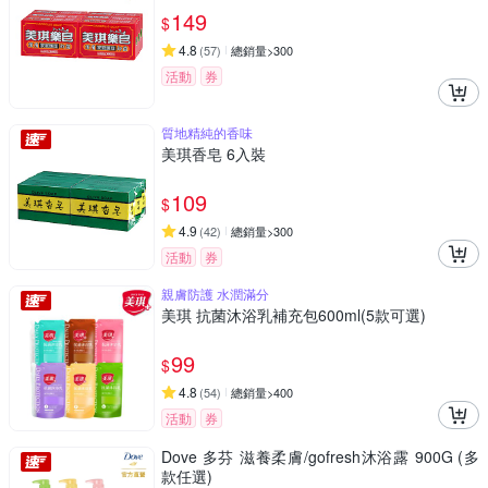
149
$
4.8
(
57
)
總銷量>300
活動
券
質地精純的香味
美琪香皂 6入裝
109
$
4.9
(
42
)
總銷量>300
活動
券
親膚防護 水潤滿分
美琪 抗菌沐浴乳補充包600ml(5款可選)
99
$
4.8
(
54
)
總銷量>400
活動
券
Dove 多芬 滋養柔膚/gofresh沐浴露 900G (多
款任選)