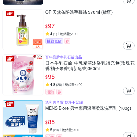
OP 天然茶酚洗手慕絲 370ml (敏弱)
97
$
4
(
1
)
總銷量>100
挑戰低價
券
百年品牌牛乳石鹼出品
日本牛乳石鹼 牛乳精華沐浴乳補充包(玫瑰花
香/柚子果香/清新皂香)360ml
95
$
4.8
(
28
)
總銷量>100
活動
券
溫和去角質 乾淨不緊繃
MENS Biore 男性專用深層柔珠洗面乳 (100g)
85
$
5
(
23
)
總銷量>100
活動
券