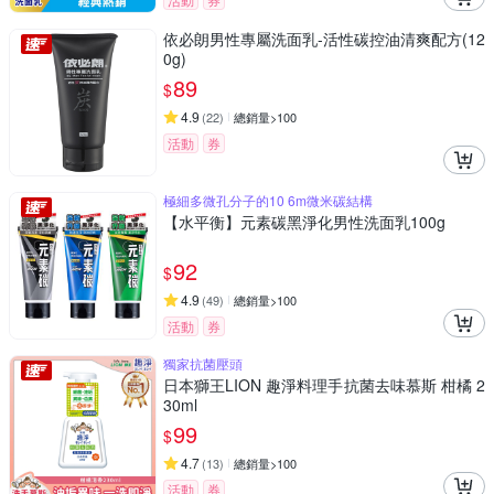
依必朗男性專屬洗面乳-活性碳控油清爽配方(12
0g)
89
$
4.9
(
22
)
總銷量>100
活動
券
極細多微孔分子的10 6m微米碳結構
【水平衡】元素碳黑淨化男性洗面乳100g
92
$
4.9
(
49
)
總銷量>100
活動
券
獨家抗菌壓頭
日本獅王LION 趣淨料理手抗菌去味慕斯 柑橘 2
30ml
99
$
4.7
(
13
)
總銷量>100
活動
券