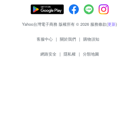
Yahoo台灣電子商務 版權所有 © 2026 服務條款(
更新
)
客服中心
|
關於我們
|
購物須知
網路安全
|
隱私權
|
分類地圖