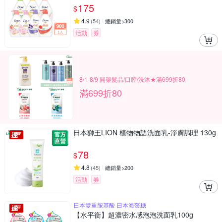
175
$
4.9
(
54
)
總銷量>300
活動
券
8/1-8/9 開架髮品/口腔/洗沐★滿699折80
滿699折80
日本獅王LION 植物物語洗面乳-淨膚調理 130g
78
$
4.8
(
45
)
總銷量>200
活動
券
日本雙重胺基酸 日本海藻糖
【水平衡】超濃密水感泡泡洗面乳100g