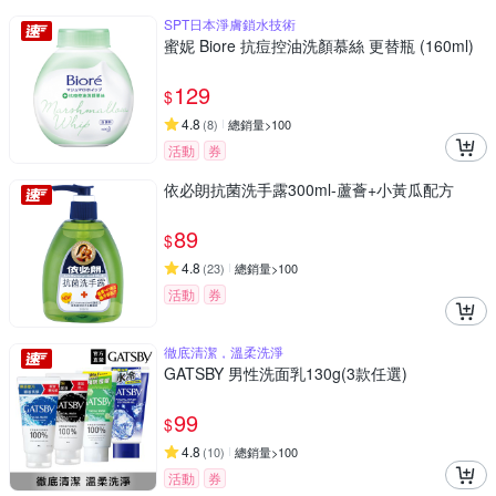
SPT日本淨膚鎖水技術
蜜妮 Biore 抗痘控油洗顏慕絲 更替瓶 (160ml)
129
$
4.8
(
8
)
總銷量>100
活動
券
依必朗抗菌洗手露300ml-蘆薈+小黃瓜配方
89
$
4.8
(
23
)
總銷量>100
活動
券
徹底清潔，溫柔洗淨
GATSBY 男性洗面乳130g(3款任選)
99
$
4.8
(
10
)
總銷量>100
活動
券