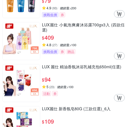
79
$
4.9
(
93
)
總銷量>200
挑戰低價
券
LUX麗仕 小氣泡爽膚沐浴露700gx3入 (四款任
選)
409
$
4.8
(
27
)
總銷量>100
挑戰低價
券
贈品
LUX 麗仕 精油香氛沐浴乳補充包650ml(任選)
94
$
5
(
23
)
總銷量>100
活動
券
LUX麗仕 新香氛皂80G (三款任選)_6入
109
$