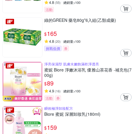
4.8
(
55
)
總銷量>100
活動
綠的GREEN 藥皂80g*6入組(乙類成藥)
165
$
4.8
(
20
)
總銷量>100
挑戰低價
券
淨亮保濕型 肌膚水嫩飽滿乾淨透亮
蜜妮 Biore 淨嫩沐浴乳 優雅山茶花香 -補充包(7
00g)
89
$
4.9
(
16
)
總銷量>100
活動
券
瞬效極淨卸妝配方
Biore 蜜妮 深層卸妝乳(180ml)
159
$