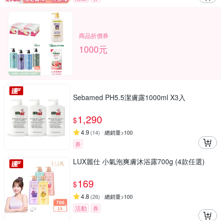
商品折價券
1000元
Sebamed PH5.5潔膚露1000ml X3入
1,290
$
4.9
(
14
)
總銷量>100
券
LUX麗仕 小氣泡爽膚沐浴露700g (4款任選)
169
$
4.8
(
26
)
總銷量>100
活動
券