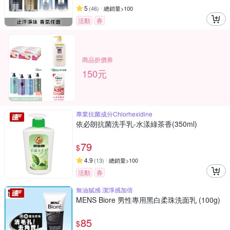
5
(
46
)
總銷量>100
活動
券
商品折價券
150元
專業抗菌成分Chlorhexidine
依必朗抗菌洗手乳-水漾綠茶香(350ml)
79
$
4.9
(
13
)
總銷量>100
活動
券
無油膩感 潔淨感加倍
MENS Biore 男性專用黑白柔珠洗面乳 (100g)
85
$