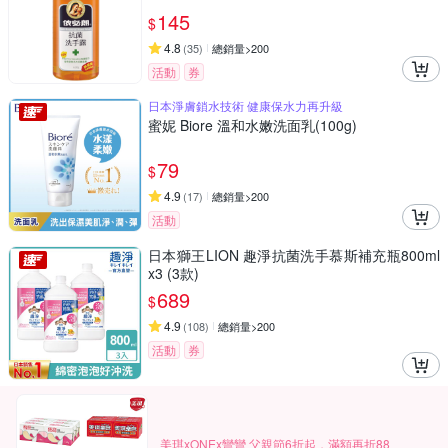
145
$
4.8
(
35
)
總銷量>200
活動
券
日本淨膚鎖水技術 健康保水力再升級
蜜妮 Biore 溫和水嫩洗面乳(100g)
79
$
4.9
(
17
)
總銷量>200
活動
日本獅王LION 趣淨抗菌洗手慕斯補充瓶800ml
x3 (3款)
689
$
4.9
(
108
)
總銷量>200
活動
券
美琪xONEx彎彎 父親節6折起，滿額再折88