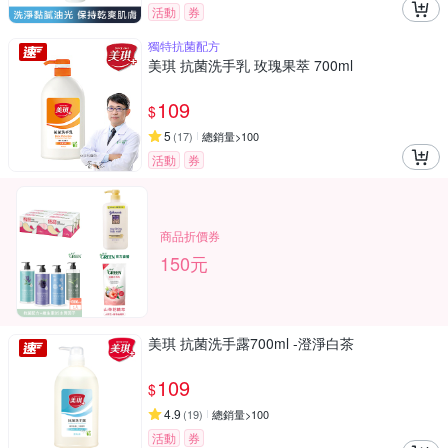
活動
券
獨特抗菌配方
美琪 抗菌洗手乳 玫瑰果萃 700ml
109
$
5
(
17
)
總銷量>100
活動
券
商品折價券
150元
美琪 抗菌洗手露700ml -澄淨白茶
109
$
4.9
(
19
)
總銷量>100
活動
券