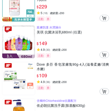
229
$
5
(
18
)
總銷量>200
活動
券
親膚防護 水潤滿分
美琪 抗菌沐浴乳680ml (任選)
149
$
4.9
(
30
)
總銷量>200
活動
券
Dove 多芬 香皂潔膚塊90g-4入(滋養柔嫩/清爽
水嫩)
109
$
4.9
(
36
)
總銷量>200
活動
券
含獨特Chlorhexidine抗菌配方
依必朗抗菌洗手露(胺基酸630g)