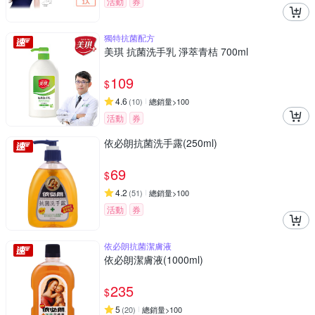
活動
券
獨特抗菌配方
美琪 抗菌洗手乳 淨萃青桔 700ml
109
$
4.6
(
10
)
總銷量>100
活動
券
依必朗抗菌洗手露(250ml)
69
$
4.2
(
51
)
總銷量>100
活動
券
依必朗抗菌潔膚液
依必朗潔膚液(1000ml)
235
$
5
(
20
)
總銷量>100