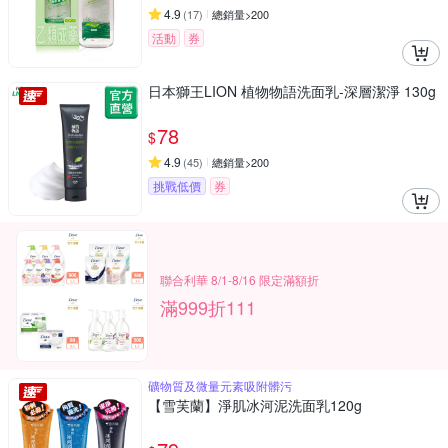
4.9
(
17
)
總銷量>200
活動
券
日本獅王LION 植物物語洗面乳-深層潔淨 130g
78
$
4.9
(
45
)
總銷量>200
挑戰低價
券
聯合利華 8/1-8/16 限定滿額折
滿999折111
礦物質及微量元素吸附髒污
【雪芙蘭】淨肌冰河泥洗面乳120g