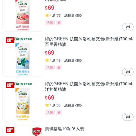
69
$
4.8
(
78
)
總銷量>500
活動
券
綠的GREEN 抗菌沐浴乳補充包(新升級)700ml-
百里香精油
69
$
4.8
(
19
)
總銷量>300
活動
券
綠的GREEN 抗菌沐浴乳補充包(新升級)700ml-
洋甘菊精油
69
$
4.8
(
30
)
總銷量>300
活動
券
美琪樂皂100g*6入裝