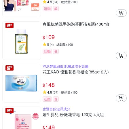
4.9
(
34
)
總銷量>100
活動
券
春風抗菌洗手泡泡慕斯補充瓶(400ml)
109
$
5
(
4
)
總銷量>100
活動
券
泡沫豐富細緻 肌膚滋潤不緊繃
花王KAO 優雅花香皂禮盒(85gx12入)
148
$
4.8
(
37
)
總銷量>100
活動
券
含豐富的滋潤成分
嬌生嬰兒 粉嫩花香皂 120克-4入組
149
$