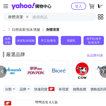
Yahoo購物中心
登入
身體清潔
日用清潔/洗沐/美髮
身體清潔
全部
洗手乳/洗手
沐浴乳/沐浴精
手工皂/香皂
洗面乳
分類
皂/乾洗手
嚴選品牌
全品牌列表
分類
品牌
快速到貨
有現貨
挑戰低價
價格低到
彎彎浴皂 6入裝