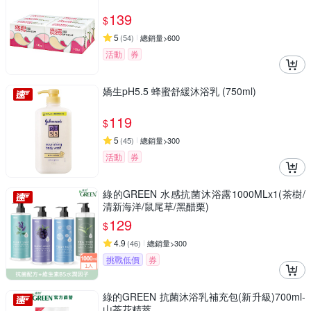
139
$
5
(
54
)
總銷量>600
活動
券
嬌生pH5.5 蜂蜜舒緩沐浴乳 (750ml)
119
$
5
(
45
)
總銷量>300
活動
券
綠的GREEN 水感抗菌沐浴露1000MLx1(茶樹/
清新海洋/鼠尾草/黑醋栗)
129
$
4.9
(
46
)
總銷量>300
挑戰低價
券
綠的GREEN 抗菌沐浴乳補充包(新升級)700ml-
山茶花精萃