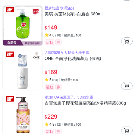
親膚防護 水潤滿分
美琪 抗菌沐浴乳-白麝香 680ml
149
$
4.8
(
16
)
總銷量>100
活動
券
入圍2025女人我最大粉美賞
ONE 全面淨化洗顏慕斯 (保濕)
169
$
5
(
24
)
總銷量>100
活動
券
添加PCA保濕因子、3D鎖水靈
古寶無患子櫻花紫羅蘭亮白沐浴精華露600g
229
$
4.9
(
12
)
總銷量>100
活動
券