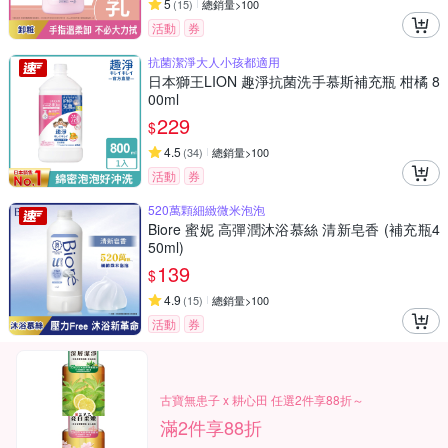
5
(
15
)
總銷量>100
活動
券
抗菌潔淨大人小孩都適用
日本獅王LION 趣淨抗菌洗手慕斯補充瓶 柑橘 8
00ml
229
$
4.5
(
34
)
總銷量>100
活動
券
520萬顆細緻微米泡泡
Biore 蜜妮 高彈潤沐浴慕絲 清新皂香 (補充瓶4
50ml)
139
$
4.9
(
15
)
總銷量>100
活動
券
古寶無患子 x 耕心田 任選2件享88折～
滿2件享88折