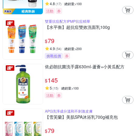
4.8
(
17
)
總銷量>100
活動
券
雙重抗痘配方IPMP抗痘精華
【水平衡】超抗痘雙效洗面乳100g
79
$
4.9
(
54
)
總銷量>200
挑戰低價
券
依必朗抗菌洗手露630ml-蘆薈+小黃瓜配方
145
$
5
(
15
)
總銷量>100
活動
券
APG洗淨成分溫和不刺激皮膚
【雪芙蘭】美肌SPA沐浴乳700g補充包
79
$