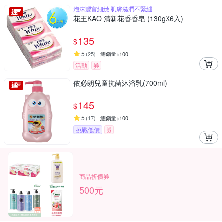
泡沫豐富細緻 肌膚滋潤不緊繃
花王KAO 清新花香香皂 (130gX6入)
135
$
5
(
25
)
總銷量>100
活動
券
依必朗兒童抗菌沐浴乳(700ml)
145
$
5
(
17
)
總銷量>100
挑戰低價
券
商品折價券
500元