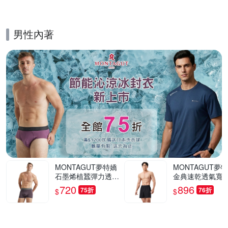
男性內著
的優惠推薦活動
MONTAGUT夢特嬌
MONTAGUT夢
石墨烯植蠶彈力透氣
金典速乾透氣寬
平口褲-6件組
口褲-6件組
720
896
75折
76折
$
$