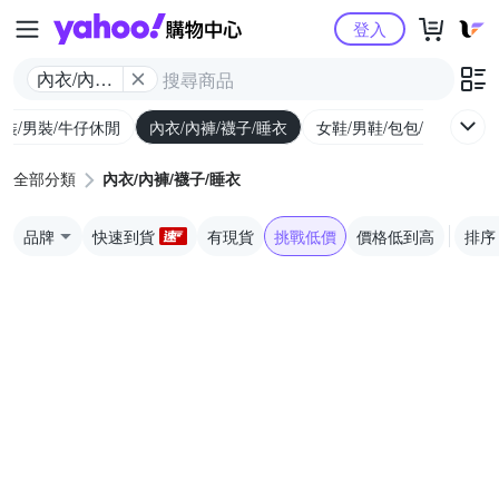
Yahoo購物中心
登入
內衣/內褲/
襪子/睡衣
裝/男裝/牛仔休閒
內衣/內褲/襪子/睡衣
女鞋/男鞋/包包/行李箱
全部分類
內衣/內褲/襪子/睡衣
品牌
快速到貨
有現貨
挑戰低價
價格低到高
排序