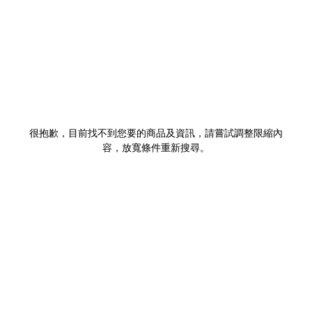
很抱歉，目前找不到您要的商品及資訊，請嘗試調整限縮內
容，放寬條件重新搜尋。