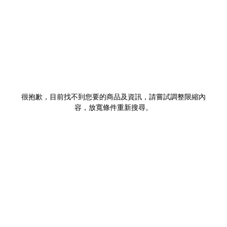
很抱歉，目前找不到您要的商品及資訊，請嘗試調整限縮內
容，放寬條件重新搜尋。