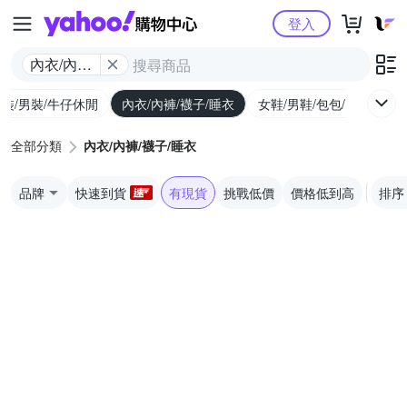
Yahoo購物中心
登入
內衣/內褲/
襪子/睡衣
裝/男裝/牛仔休閒
內衣/內褲/襪子/睡衣
女鞋/男鞋/包包/行李箱
全部分類
內衣/內褲/襪子/睡衣
品牌
快速到貨
有現貨
挑戰低價
價格低到高
排序