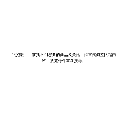
很抱歉，目前找不到您要的商品及資訊，請嘗試調整限縮內
容，放寬條件重新搜尋。