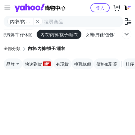
Yahoo購物中心
登入
內衣/內褲/
襪子/睡衣
裝/男裝/牛仔休閒
內衣/內褲/襪子/睡衣
女鞋/男鞋/包包/行李箱
全部分類
內衣/內褲/襪子/睡衣
品牌
快速到貨
有現貨
挑戰低價
價格低到高
排序