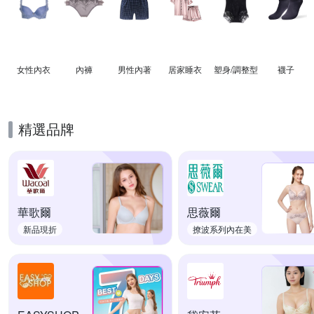
女性內衣
內褲
男性內著
居家睡衣
塑身/調整型
襪子
精選品牌
華歌爾
思薇爾
新品現折
撩波系列內在美