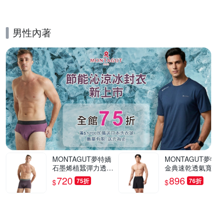
男性內著
的優惠推薦活動
MONTAGUT夢特嬌
MONTAGUT夢
石墨烯植蠶彈力透氣
金典速乾透氣寬
平口褲-6件組
口褲-6件組
720
896
75折
76折
$
$