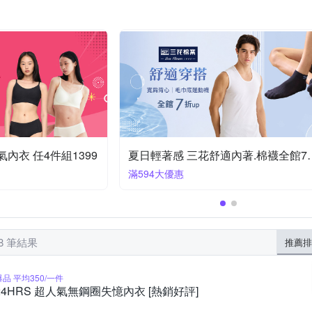
三槍牌
久慕雅黛
其他品牌
唯衣
愛愛屋
摩
開檔內褲/情趣內褲
過膝襪
睡袍
大腿網襪
襯衣
狐狸姬
瑪登瑪朵
荷生活
蒂巴蕾
藍尼居家
水
情侶睡衣
小可愛
吊帶襪
長袖Ｔ恤
隱形內衣
24HRS熱銷人氣內衣 聯合慶限定任3件1180
任選4件1600
58 筆結果
推薦排
爆品 平均350/一件
24HRS 超人氣無鋼圈失憶內衣 [熱銷好評]