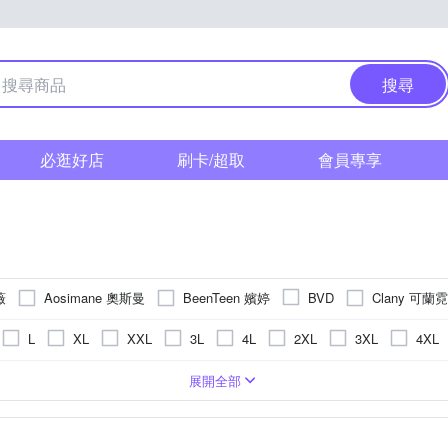
搜尋
必逛好店
刷卡/超取
會員專享
薇
Aosimane 奧斯曼
BeenTeen 嬪婷
Clany 可蘭霓
BVD
La Felino 羅絲美
Ladi
GIAT
Hang Ten
Kosmiya
L
XL
XXL
3L
4L
2XL
3XL
4XL
RINO 摩力諾
MAGIC WARDROBE 魔櫃
Mevels 瑪薇絲
Mo
25cm以上
LL
C80
C70
C75
B75
C85
纖維
趣
平口內褲
集中托高
衛生衣
棉
無鋼圈內衣
彈性纖維
舒適減壓
性感
塑身褲
睡裙
聚醯胺纖維
無痕
合身四角內褲
局部塑身
包臀
莫代爾
高脅邊
塑身衣
調整型內衣
嫘縈
涼感
成
F
A
G
AA
H
M
L
K
J
I
展開全部
pierre cardin 皮爾卡登
PP 石墨烯
Rosemai
PLAYBOY
E70
E85
B85
E90
D90
F80
F85
F75
竹炭纖維
大罩杯內衣
抗菌除臭
紗
抗震
中筒襪
冰絲
纖腰
寬鬆四角內褲
矽膠
快速排汗
學生內衣
機能壓力
情趣內
腳底
5B
34/75B
34/75A
38/85C
32/70A
38/85D
Y 席艾妮
TIKU 梯酷
Triumph 
Sleeping Beauty
sloggi
E95
A75
止滑
全長絲襪/褲襪
防駝
美胸
美背內衣
大尺碼
一體成型內衣
五趾襪
T恤
發熱/保暖
生理
0C
40/90E
36/80E
Q