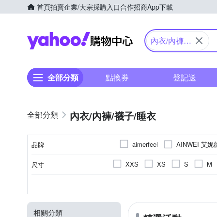
首頁
拍賣
企業/大宗採購入口
合作招商
App下載
Yahoo購物中心
內衣/內褲/
襪子/睡衣
全部分類
點換券
登記送
內衣/內褲/襪子/睡衣
AINWEI 艾妮
aimerfeel
品牌
EASY SHOP
FOOTER
XXS
XS
S
M
尺寸
品牌名稱
MONTAGUT 夢特嬌
MO
16~20cm
21~25cm
透氣
三角內褲
聚酯纖維
單件式內衣
包覆
一般內衣
尼龍
居家
吸濕排汗
人造
情
C
B
D
E
功能
款式
顏色
罩杯大小
主材質
類別
OB 嚴選
PEILOU 貝柔
D85
E80
E75
平腹
踝襪 / 隱形襪
天絲棉
抑菌除臭
絲
丁字內褲
緞面
除臭
36/80B
34/75D
38/8
SAVVY 莎薇
SHIANE
相關分類
B65
G75
G90
內搭
長襪
避震
機能內褲
3D設計
圓領
36/80D
38/85E
40/9