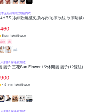
夏季全新冰絲款無痕內衣
24HRS 冰絲款無感支撐內衣(沁涼冰絲 冰涼吶喊)
460
5
(
27
)
總銷量>200
活動
券
三花的好 穿過就知道
襪.襪子 三花Sun Flower 1/2休閒襪.襪子(12雙組)
900
4.9
(
141
)
總銷量>200
三花的好 穿過就知道