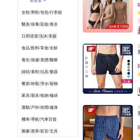
看更多
$
女鞋/男鞋/包包/行李箱
醫美/保養/彩妝/香水
日用清潔/洗沐/美髮
食品/飲料/零食/生鮮
養生/保健/美體/醫療
$
婦幼/童鞋/玩具/樂器
餐廚/杯瓶/淨水/寵物
家具/寢具/收納/修繕
運動/戶外/休閒/健身
機車/導航/汽車百貨
$
圖書/票券/影音/文具