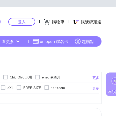
購物車
帳號綁定送
登入
看更多
uniopen 聯名卡
超贈點
Chic Chic 琪琪
enac 依奈川
更多
es 蕾黛絲
LADY
LaQueen
5XL
FREE SIZE
11~15cm
更多
llifix 瑪莉菲絲
oillio 歐洲貴族
Mr. DADADO
D80
D75
B80
D70
B70
套內衣
蕾絲
短襪
V型低脊心
蠶絲
衛生褲
運動內衣
涼感紗
提臀
褲裝睡衣
超彈力
竹炭
萊卡
抗菌
N
O
S
34/75C
36/80C
更多
更多
更多
更多
d 羅絲美
SunFlower 三花
SWEAR 思薇爾
組合
F70
F90
C90
F
褲
加厚 / 毛巾底
恆溫
情趣內衣
發熱
睡衣上裝
美腿
32/70B
Bra Top
32/70D
40/90D
32/70C
黛安芬
Wacoal 華歌爾
UNDER ARMOUR
內褲
快乾
背心(無袖T恤)
撫紋
抗靜電
半身束胸
刷毛
V領