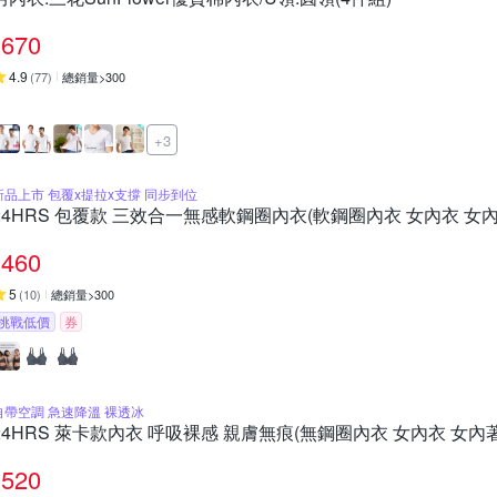
670
4.9
(
77
)
總銷量>300
+3
新品上市 包覆x提拉x支撐 同步到位
24HRS 包覆款 三效合一無感軟鋼圈內衣(軟鋼圈內衣 女內衣 女內
460
5
(
10
)
總銷量>300
挑戰低價
券
自帶空調 急速降溫 裸透冰
24HRS 萊卡款內衣 呼吸裸感 親膚無痕(無鋼圈內衣 女內衣 女內
520