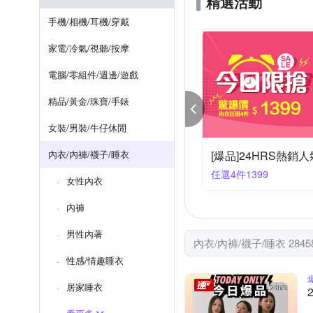
精選活動
YG 天鵝內衣
WOAWOA
消橘皮
網衣
U領
纖臂
內搭褲襪
其他
手機/相機/耳機/穿戴
海夫健康生活館
源之氣
全身束胸
罩衫
死庫
家電/冷氣/視聽/按摩
電腦/零組件/週邊/遊戲
精品/黃金/珠寶/手錶
女裝/男裝/牛仔休閒
內衣/內褲/襪子/睡衣
夏日輕著感 三花舒適內著.棉襪全館7折up!
94大優惠
任選3件1180
女性內衣
內褲
男性內著
內衣/內褲/襪子/睡衣 284
性感/情趣睡衣
居家睡衣