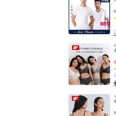
$
$
$