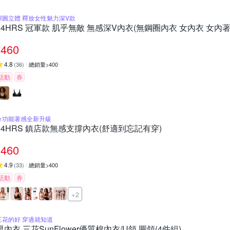
渾圓立體 釋放女性魅力深V款
24HRS 冠軍款 肌乎無敵 無感深V內衣(無鋼圈內衣 女內衣 女內著
460
4.8
(
36
)
總銷量>400
活動
券
★功能著感全新升級
24HRS 鎮店款無感支撐內衣(舒適到忘記有穿)
460
4.9
(
33
)
總銷量>400
活動
券
+2
三花的好 穿過就知道
男內衣.三花SunFlower優質棉內衣/U領.圓領(4件組)