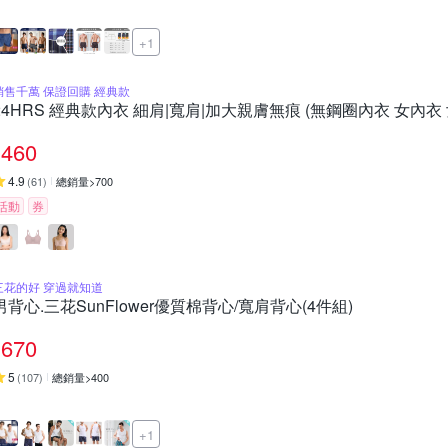
+1
銷售千萬 保證回購 經典款
24HRS 經典款內衣 細肩|寬肩|加大親膚無痕 (無鋼圈內衣 女內衣 
460
4.9
(
61
)
總銷量>700
活動
券
三花的好 穿過就知道
男背心.三花SunFlower優質棉背心/寬肩背心(4件組)
670
5
(
107
)
總銷量>400
+1