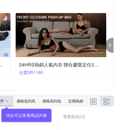
奇X
曼黛瑪璉
沁甜美姬
法安蘿
情趣馬甲
平口抹胸內衣
免洗內褲
巴黎精品
24HRS網路好評內衣初夏購物節任4件1600
24HRS 舒適內褲夏日限時搶購任5件$625
任選5件625
序
價格低到高
價格高到低
近期熱銷
運費最低0元