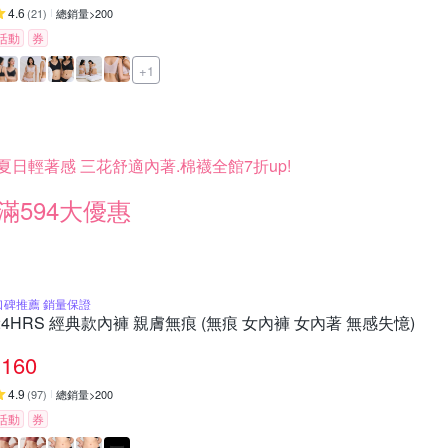
4.6
(
21
)
總銷量>200
活動
券
+1
夏日輕著感 三花舒適內著.棉襪全館7折up!
滿594大優惠
口碑推薦 銷量保證
24HRS 經典款內褲 親膚無痕 (無痕 女內褲 女內著 無感失憶)
160
4.9
(
97
)
總銷量>200
活動
券