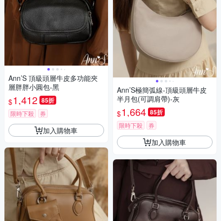
Ann’S 頂級頭層牛皮多功能夾
層胖胖小圓包-黑
Ann’S極簡弧線-頂級頭層牛皮
1,412
半月包(可調肩帶)-灰
85折
$
1,664
85折
$
限時下殺
券
限時下殺
券
加入購物車
加入購物車