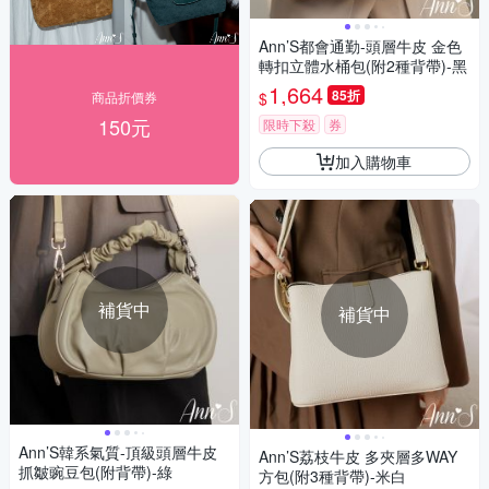
Ann’S都會通勤-頭層牛皮 金色
轉扣立體水桶包(附2種背帶)-黑
1,664
85折
$
商品折價券
150元
限時下殺
券
加入購物車
補貨中
補貨中
Ann’S韓系氣質-頂級頭層牛皮
Ann’S荔枝牛皮 多夾層多WAY
抓皺豌豆包(附背帶)-綠
方包(附3種背帶)-米白