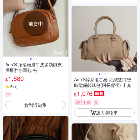
補貨中
Ann’S 頂級頭層牛皮多功能夾
層胖胖小圓包-棕
1,680
$
Ann’S韓系復古感-細絨雙口袋
時髦保齡球包(附長背帶)-卡其
5
(
1
)
1,076
85折
$
券
限時下殺
券
貨到通知我
加入購物車