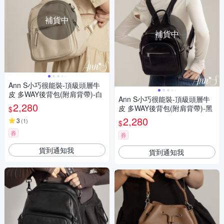
補貨中
補貨中
Ann S小巧很能裝-頂級頭層牛
皮 多WAY後背包(附肩背帶)-白
Ann S小巧很能裝-頂級頭層牛
2,280
皮 多WAY後背包(附肩背帶)-黑
$
2,280
3
(
1
)
$
券
券
貨到通知我
貨到通知我