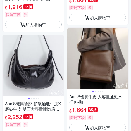
$
1,916
85折
$
限時下殺
券
限時下殺
券
加入購物車
加入購物車
Ann’S優質牛皮 大容量通勤水
桶包-咖
Ann’S隨興輪廓-頂級油蠟牛皮X
1,664
磨砂牛皮 雙面大容量慵懶肩背
85折
$
包-黑咖
2,252
85折
$
限時下殺
券
限時下殺
券
加入購物車