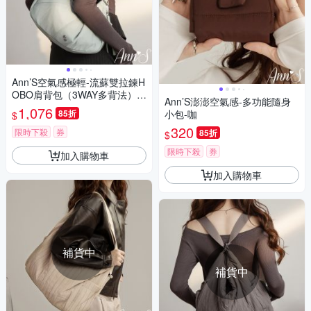
Ann’S空氣感極輕-流蘇雙拉鍊H
OBO肩背包（3WAY多背法）-
Ann’S澎澎空氣感-多功能隨身
藍
1,076
85折
小包-咖
$
320
限時下殺
券
85折
$
限時下殺
券
加入購物車
加入購物車
補貨中
補貨中