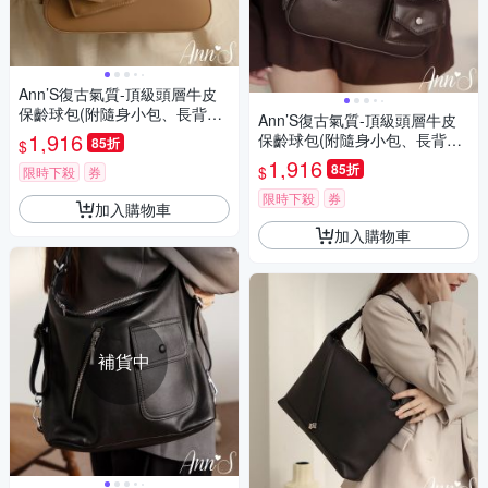
Ann’S復古氣質-頂級頭層牛皮
保齡球包(附隨身小包、長背帶)
Ann’S復古氣質-頂級頭層牛皮
-卡其
1,916
保齡球包(附隨身小包、長背帶)
85折
$
-咖
1,916
85折
$
限時下殺
券
限時下殺
券
加入購物車
加入購物車
補貨中