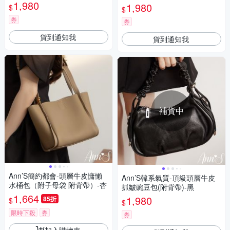
1,980
1,980
$
$
券
券
貨到通知我
貨到通知我
補貨中
Ann’S簡約都會-頭層牛皮慵懶
Ann’S韓系氣質-頂級頭層牛皮
水桶包（附子母袋 附背帶）-杏
抓皺豌豆包(附背帶)-黑
1,664
1,980
85折
$
$
限時下殺
券
券
加入購物車