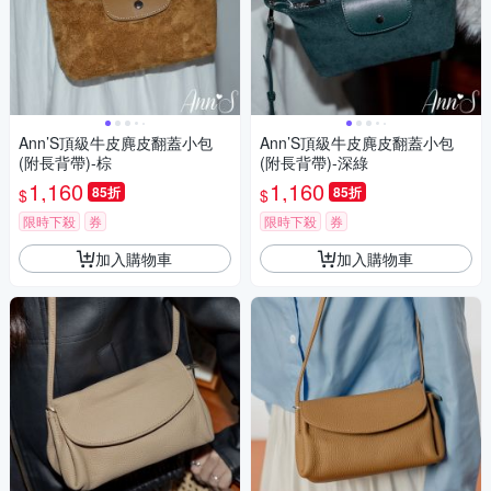
Ann’S頂級牛皮麂皮翻蓋小包
Ann’S頂級牛皮麂皮翻蓋小包
(附長背帶)-棕
(附長背帶)-深綠
1,160
1,160
85折
85折
$
$
限時下殺
券
限時下殺
券
加入購物車
加入購物車