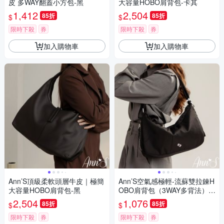
皮 多WAY翻蓋小方包-黑
大容量HOBO肩背包-卡其
1,412
2,504
85折
85折
$
$
限時下殺
券
限時下殺
券
加入購物車
加入購物車
Ann’S頂級柔軟頭層牛皮｜極簡
Ann’S空氣感極輕-流蘇雙拉鍊H
大容量HOBO肩背包-黑
OBO肩背包（3WAY多背法）-
黑
2,504
1,076
85折
85折
$
$
限時下殺
券
限時下殺
券