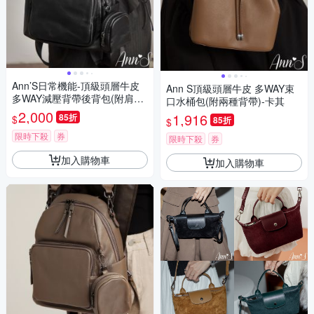
Ann’S日常機能-頂級頭層牛皮
Ann S頂級頭層牛皮 多WAY束
多WAY減壓背帶後背包(附肩背
口水桶包(附兩種背帶)-卡其
帶+隨身耳機包)-黑
2,000
1,916
85折
$
85折
$
限時下殺
券
限時下殺
券
加入購物車
加入購物車