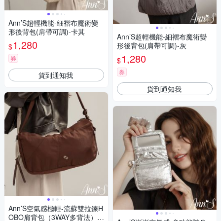
Ann’S超輕機能-細褶布魔術變
形後背包(肩帶可調)-卡其
Ann’S超輕機能-細褶布魔術變
1,280
形後背包(肩帶可調)-灰
$
1,280
券
$
券
貨到通知我
貨到通知我
Ann’S空氣感極輕-流蘇雙拉鍊H
OBO肩背包（3WAY多背法）-