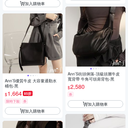
加入購物車
Ann’S街頭俐落-頂級頭層牛皮
寬背帶 牛角可頌肩背包-黑
Ann’S優質牛皮 大容量通勤水
2,580
桶包-黑
$
1,664
85折
$
券
限時下殺
券
加入購物車
加入購物車