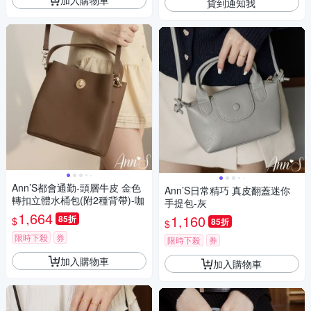
貨到通知我
Ann’S都會通勤-頭層牛皮 金色
Ann’S日常精巧 真皮翻蓋迷你
轉扣立體水桶包(附2種背帶)-咖
手提包-灰
1,664
1,160
85折
$
85折
$
限時下殺
券
限時下殺
券
加入購物車
加入購物車