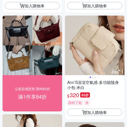
加入購物車
加入購物車
Ann’S澎澎空氣感-多功能隨身
小包-米白
父親節感恩祭 限時84折
320
85折
滿1件享84折
$
限時下殺
券
加入購物車