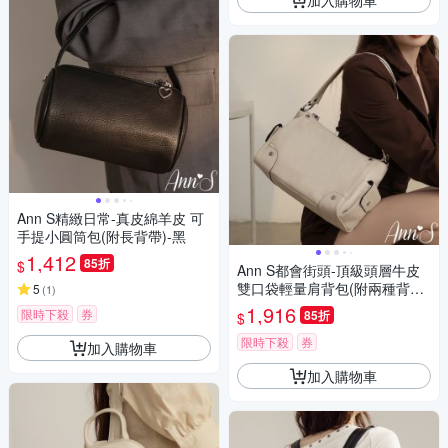
Ann S精緻日常-真皮綿羊皮 可
手提小圓筒包(附長背帶)-黑
1,412
85折
$
Ann S都會街頭-頂級頭層牛皮
雙口袋輕量肩背包(附兩種背帶)
5
(
1
)
-白
1,916
限時下殺
券
85折
$
限時下殺
券
加入購物車
加入購物車