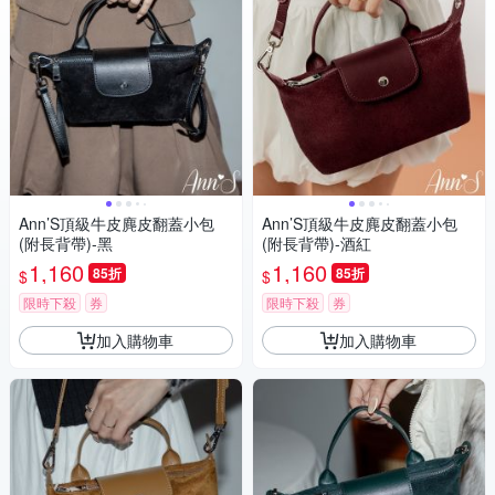
Ann’S頂級牛皮麂皮翻蓋小包
Ann’S頂級牛皮麂皮翻蓋小包
(附長背帶)-黑
(附長背帶)-酒紅
1,160
1,160
85折
85折
$
$
限時下殺
券
限時下殺
券
加入購物車
加入購物車