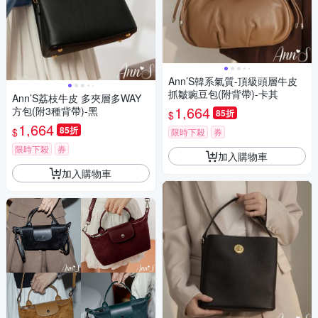
Ann’S韓系氣質-頂級頭層牛皮
抓皺豌豆包(附背帶)-卡其
Ann’S荔枝牛皮 多夾層多WAY
1,664
方包(附3種背帶)-黑
85折
$
1,664
85折
$
限時下殺
券
限時下殺
券
加入購物車
加入購物車