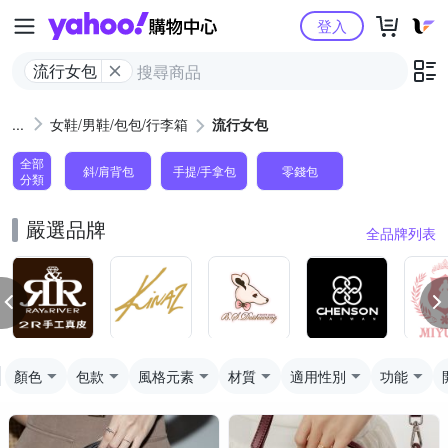
Yahoo購物中心
登入
流行女包
女鞋/男鞋/包包/行李箱
流行女包
全部
斜/肩背包
手提/手拿包
零錢包
分類
嚴選品牌
全品牌列表
顏色
包款
風格元素
材質
適用性別
功能