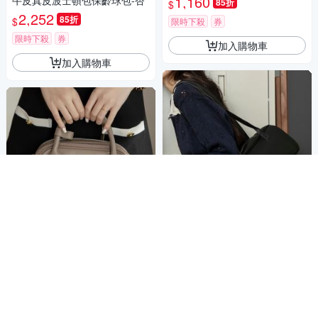
1,160
牛皮真皮波士頓包保齡球包-杏
85折
$
2,252
85折
$
限時下殺
券
限時下殺
券
加入購物車
加入購物車
Ann’S超輕量學院風-頂級油蠟
牛皮真皮波士頓包保齡球包-黑
Ann’S復古氣質-頂級植鞣頭層
2,252
牛皮 手提保齡球包(兩用附背
85折
$
帶)-灰
1,832
85折
$
限時下殺
券
限時下殺
券
加入購物車