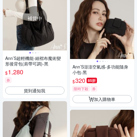
補貨中
Ann’S超輕機能-細褶布魔術變
形後背包(肩帶可調)-黑
Ann’S澎澎空氣感-多功能隨身
1,280
小包-黑
$
320
券
85折
$
限時下殺
券
貨到通知我
加入購物車