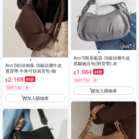
Ann’S韓系氣質-頂級頭層牛皮
抓皺豌豆包(附背帶)-灰
Ann’S街頭俐落-頂級頭層牛皮
1,664
寬背帶 牛角可頌肩背包-咖
85折
$
2,168
85折
$
限時下殺
券
限時下殺
券
加入購物車
加入購物車