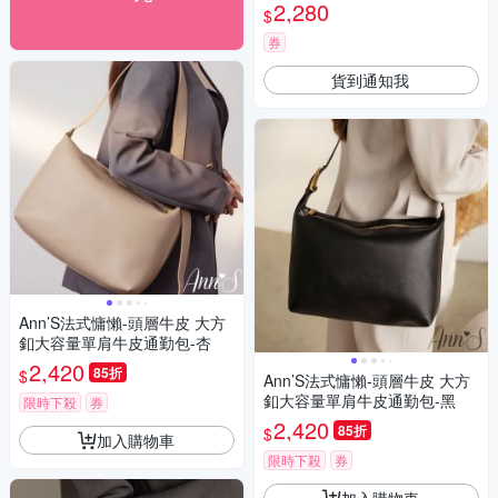
-黑
2,280
$
券
貨到通知我
Ann’S法式慵懶-頭層牛皮 大方
釦大容量單肩牛皮通勤包-杏
2,420
85折
$
Ann’S法式慵懶-頭層牛皮 大方
釦大容量單肩牛皮通勤包-黑
限時下殺
券
2,420
85折
$
加入購物車
限時下殺
券
加入購物車