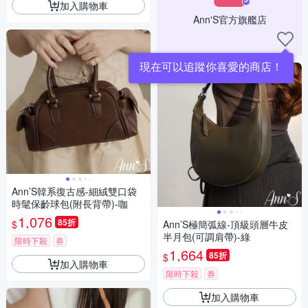
加入購物車
Ann'S官方旗艦店
現在可以追蹤你喜愛的商店！
Ann’S韓系復古感-細絨雙口袋
時髦保齡球包(附長背帶)-咖
1,076
85折
$
Ann’S極簡弧線-頂級頭層牛皮
半月包(可調肩帶)-綠
限時下殺
券
1,664
85折
$
加入購物車
限時下殺
券
加入購物車