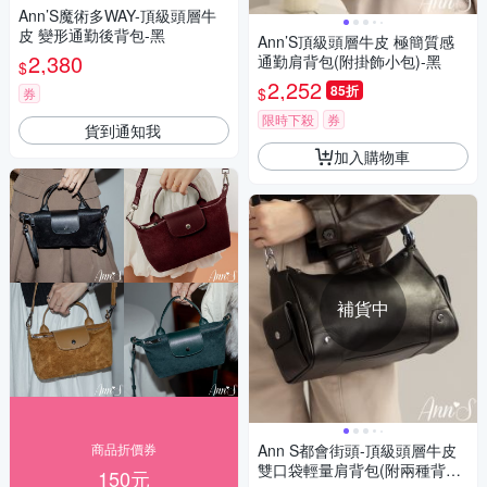
Ann’S魔術多WAY-頂級頭層牛
皮 變形通勤後背包-黑
Ann’S頂級頭層牛皮 極簡質感
2,380
通勤肩背包(附掛飾小包)-黑
$
2,252
85折
$
券
限時下殺
券
貨到通知我
加入購物車
補貨中
商品折價券
Ann S都會街頭-頂級頭層牛皮
雙口袋輕量肩背包(附兩種背帶)
150元