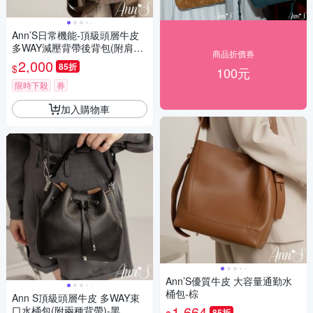
Ann’S日常機能-頂級頭層牛皮
多WAY減壓背帶後背包(附肩背
商品折價券
帶+隨身耳機包)-棕
2,000
85折
$
100元
限時下殺
券
加入購物車
Ann’S優質牛皮 大容量通勤水
桶包-棕
Ann S頂級頭層牛皮 多WAY束
1,664
口水桶包(附兩種背帶)-黑
85折