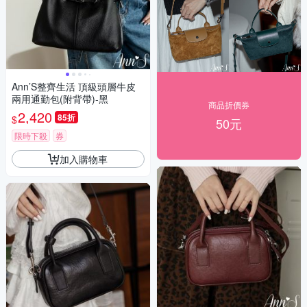
Ann’S整齊生活 頂級頭層牛皮
兩用通勤包(附背帶)-黑
商品折價券
2,420
85折
$
50元
限時下殺
券
加入購物車