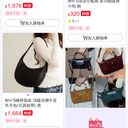
Ann’S澎澎空氣感-多功能隨身
咖
1,076
85折
小包-銀
$
320
限時下殺
券
85折
$
5
(
1
)
加入購物車
限時下殺
券
加入購物車
Ann’S極簡弧線-頂級頭層牛皮
半月包(可調肩帶)-黑
1,664
85折
$
限時下殺
券