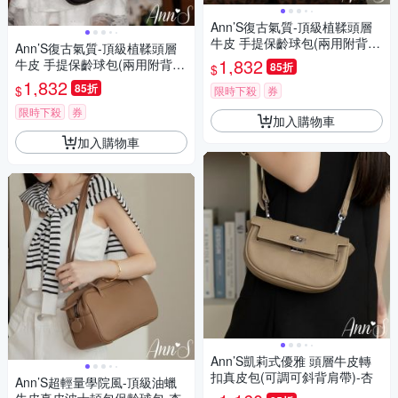
Ann’S復古氣質-頂級植鞣頭層
牛皮 手提保齡球包(兩用附背
Ann’S復古氣質-頂級植鞣頭層
帶)-酒紅
1,832
牛皮 手提保齡球包(兩用附背
85折
$
帶)-黑
1,832
85折
$
限時下殺
券
限時下殺
券
加入購物車
加入購物車
Ann’S凱莉式優雅 頭層牛皮轉
扣真皮包(可調可斜背肩帶)-杏
Ann’S超輕量學院風-頂級油蠟