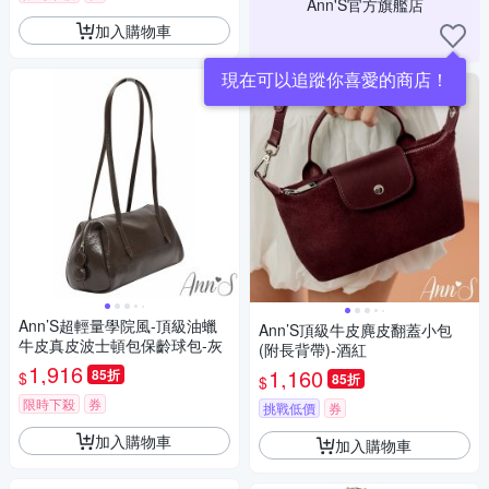
Ann'S官方旗艦店
加入購物車
現在可以追蹤你喜愛的商店！
Ann’S超輕量學院風-頂級油蠟
Ann’S頂級牛皮麂皮翻蓋小包
牛皮真皮波士頓包保齡球包-灰
(附長背帶)-酒紅
1,916
1,160
85折
$
85折
$
限時下殺
券
挑戰低價
券
加入購物車
加入購物車