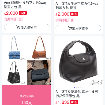
Ann’S頂級牛皮巧克力包2way
Ann’S頂級牛皮巧克力包2way
翻蓋方包-黑
翻蓋方包-奶茶
2,000
2,000
85折
$
85折
$
限時下殺
券
限時下殺
券
加入購物車
加入購物車
Ann’S可愛便當包-真皮牛皮可
拆背帶兩用包-黑
商品折價券
1,832
150元
85折
$