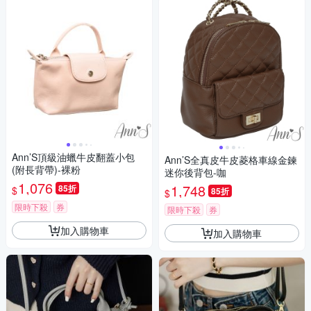
Ann’S頂級油蠟牛皮翻蓋小包
Ann’S全真皮牛皮菱格車線金鍊
(附長背帶)-裸粉
迷你後背包-咖
1,076
1,748
85折
$
85折
$
限時下殺
券
限時下殺
券
加入購物車
加入購物車