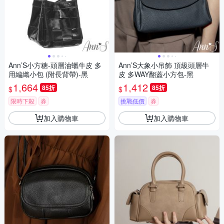
Ann’S小方糖-頭層油蠟牛皮 多
Ann’S大象小吊飾 頂級頭層牛
用編織小包 (附長背帶)-黑
皮 多WAY翻蓋小方包-黑
1,664
1,412
85折
85折
$
$
限時下殺
券
挑戰低價
券
加入購物車
加入購物車