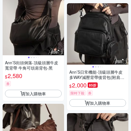
Ann’S街頭俐落-頂級頭層牛皮
寬背帶 牛角可頌肩背包-黑
Ann’S日常機能-頂級頭層牛皮
2,580
$
多WAY減壓背帶後背包(附肩背
帶+隨身耳機包)-黑
2,000
券
85折
$
限時下殺
券
加入購物車
加入購物車