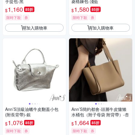
手提包-黑
菱格鍊包-淺藍
1,160
1,580
85折
85折
$
$
限時下殺
券
限時下殺
券
加入購物車
加入購物車
Ann’S頂級油蠟牛皮翻蓋小包
Ann’S簡約都會-頭層牛皮慵懶
(附長背帶)-銀
水桶包（附子母袋 附背帶）-杏
1,076
1,664
85折
85折
$
$
限時下殺
券
限時下殺
券