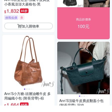
小香風澎澎大菱格包-黑
1,832
85折
$
挑戰低價
券
商品折價券
100元
加入購物車
Ann’S小方糖-頭層油蠟牛皮 多
用編織小包 (附長背帶)-棕
Ann’S頂級牛皮麂皮翻蓋小包
1,664
85折
(附長背帶)-深綠
$
1,160
限時下殺
券
85折