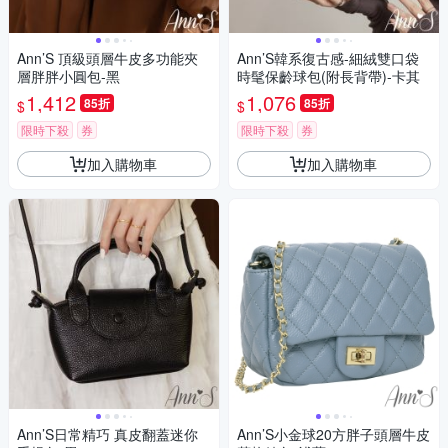
Ann’S 頂級頭層牛皮多功能夾
Ann’S韓系復古感-細絨雙口袋
層胖胖小圓包-黑
時髦保齡球包(附長背帶)-卡其
1,412
1,076
85折
85折
$
$
限時下殺
券
限時下殺
券
加入購物車
加入購物車
Ann’S日常精巧 真皮翻蓋迷你
Ann’S小金球20方胖子頭層牛皮