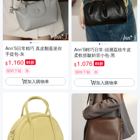
Ann’S日常精巧 真皮翻蓋迷你
Ann’S輕巧日常-頭層荔枝牛皮
手提包-灰
柔軟抓皺斜背小包-黑
1,160
1,076
85折
$
85折
$
限時下殺
券
限時下殺
券
加入購物車
加入購物車