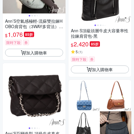
Ann’S空氣感極輕-流蘇雙拉鍊H
OBO肩背包（3WAY多背法）-
Ann S頂級頭層牛皮大容量率性
藍
1,076
85折
$
拉鍊肩背包-黑
2,420
限時下殺
券
85折
$
5
(
1
)
加入購物車
限時下殺
券
加入購物車
Ann’S百變造型-頂級牛皮真皮