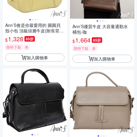
Ann’S會是你最愛用的 圓圓貝
Ann’S優質牛皮 大容量通勤水
殼小包 頂級頭層牛皮(附長背
桶包-咖
帶)-黃
1,328
1,664
85折
$
85折
$
限時下殺
券
限時下殺
券
加入購物車
加入購物車