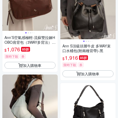
Ann’S空氣感極輕-流蘇雙拉鍊H
OBO肩背包（3WAY多背法）-
Ann S頂級頭層牛皮 多WAY束
咖
1,076
85折
$
口水桶包(附兩種背帶)-黑
1,916
限時下殺
券
85折
$
限時下殺
券
加入購物車
加入購物車