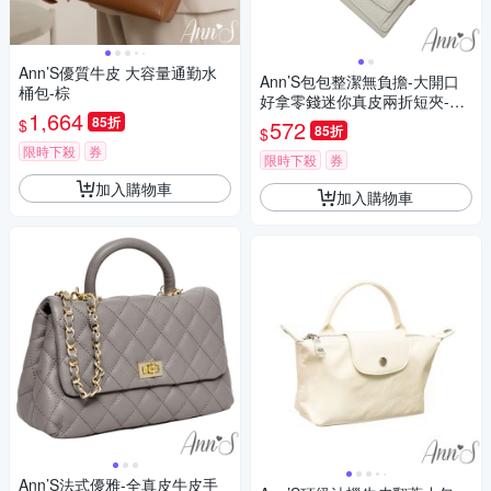
Ann’S優質牛皮 大容量通勤水
Ann’S包包整潔無負擔-大開口
桶包-棕
好拿零錢迷你真皮兩折短夾-8
1,664
色
85折
$
572
85折
$
限時下殺
券
限時下殺
券
加入購物車
加入購物車
Ann’S法式優雅-全真皮牛皮手