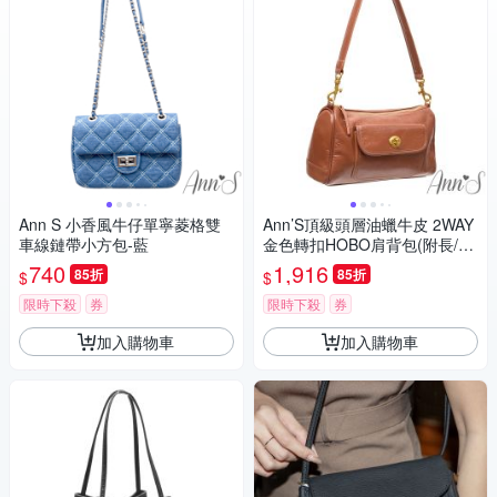
Ann S 小香風牛仔單寧菱格雙
Ann’S頂級頭層油蠟牛皮 2WAY
車線鏈帶小方包-藍
金色轉扣HOBO肩背包(附長/短
背帶)-棕
740
1,916
85折
85折
$
$
限時下殺
券
限時下殺
券
加入購物車
加入購物車