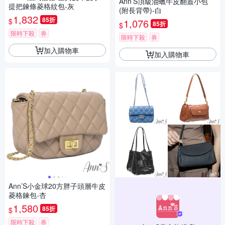
Ann’S頂級油蠟牛皮翻蓋小包
提把鍊條菱格紋包-灰
(附長背帶)-白
1,832
85折
$
1,076
85折
$
限時下殺
券
限時下殺
券
加入購物車
加入購物車
Ann’S小金球20方胖子頭層牛皮
菱格鍊包-杏
1,580
85折
$
限時下殺
券