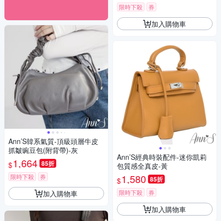
限時下殺
券
加入購物車
Ann’S韓系氣質-頂級頭層牛皮
抓皺豌豆包(附背帶)-灰
Ann’S經典時裝配件-迷你凱莉
1,664
85折
$
包質感全真皮-黃
1,580
限時下殺
券
85折
$
限時下殺
券
加入購物車
加入購物車