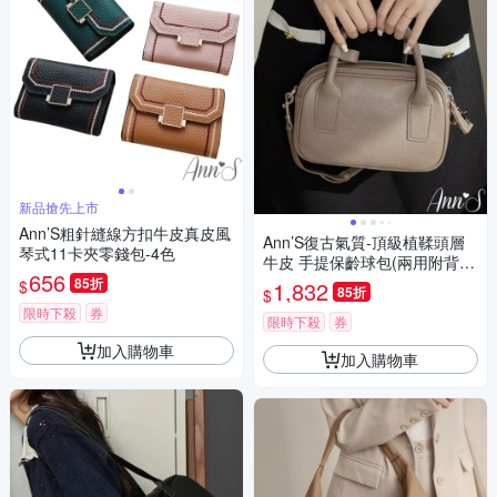
新品搶先上市
Ann’S粗針縫線方扣牛皮真皮風
Ann’S復古氣質-頂級植鞣頭層
琴式11卡夾零錢包-4色
牛皮 手提保齡球包(兩用附背
656
帶)-灰
85折
$
1,832
85折
$
限時下殺
券
限時下殺
券
加入購物車
加入購物車