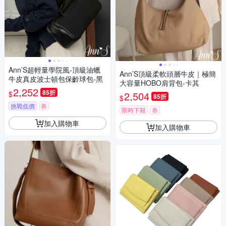
Ann’S超輕量學院風-頂級油蠟
Ann’S頂級柔軟頭層牛皮｜極簡
牛皮真皮波士頓包保齡球包-黑
大容量HOBO肩背包-卡其
2,252
85折
$
2,504
85折
$
挑戰低價
券
限時下殺
券
加入購物車
加入購物車