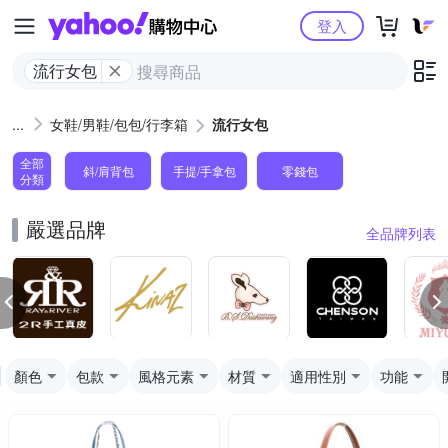
Yahoo購物中心
登入
流行女包
女鞋/男鞋/包包/行李箱
流行女包
全部
斜/肩背包
手提/手拿包
零錢包
分類
嚴選品牌
全品牌列表
顏色
包款
風格元素
材質
適用性別
功能