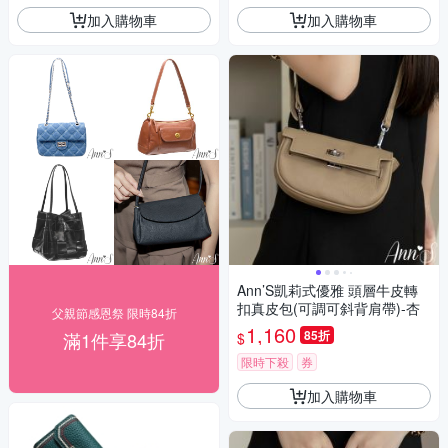
加入購物車
加入購物車
Ann’S凱莉式優雅 頭層牛皮轉
扣真皮包(可調可斜背肩帶)-杏
父親節感恩祭 限時84折
1,160
85折
滿1件享84折
$
限時下殺
券
加入購物車