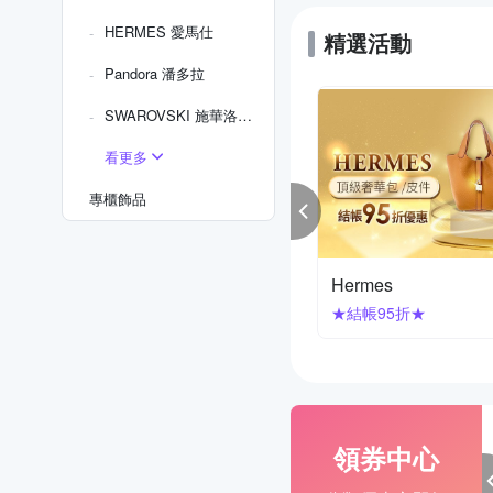
HERMES 愛馬仕
精選活動
Pandora 潘多拉
SWAROVSKI 施華洛世奇
看更多
專櫃飾品
rg Jensen 喬治傑生
SWAROVSKI
結帳95折
價85折
領券中心