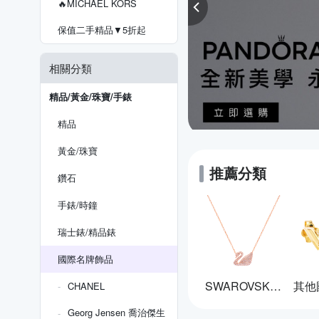
🔥MICHAEL KORS
保值二手精品▼5折起
相關分類
精品/黃金/珠寶/手錶
精品
黃金/珠寶
推薦分類
鑽石
手錶/時鐘
瑞士錶/精品錶
國際名牌飾品
SWAROVSKI 施華洛世奇
CHANEL
Georg Jensen 喬治傑生