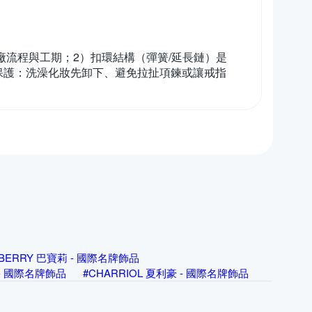
廠流程與工期；2）扣環結構（彈簧/延長鏈）是
保護：洗澡化妝先卸下、避免拉扯項鍊或讓戒指
RBERRY 巴寶莉 - 國際名牌飾品
亞 - 國際名牌飾品
#CHARRIOL 夏利豪 - 國際名牌飾品
rg Jensen 喬治傑生 - 國際名牌飾品
飾品
#Louis Vuitton 路易威登 - 國際名牌飾品