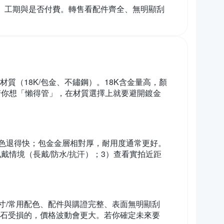
、工期與是否付費。轉售看配件齊全、無明顯刮
質（18K/包金、不鏽鋼）。18K含金量高，顏
若你想「懶得管」，在材質選擇上就要避開鍍金
色退得快；包金金層相對厚，耐用度通常更好。
戴情境（長戴/防水/抗汗）；3）查看實拍近距
寸/常用配色、配件與購證完整、表面無明顯刮
寶石受損的，價格波動會更大。若你確定未來要