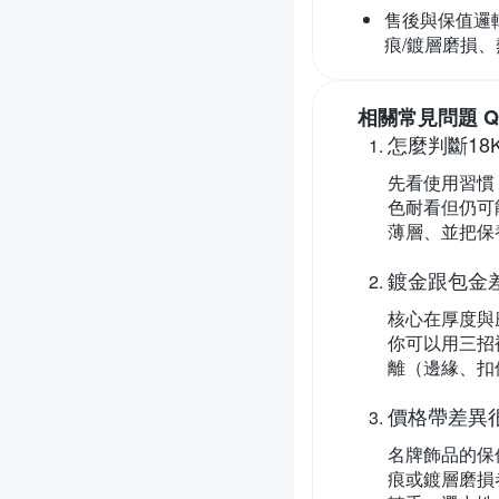
售後與保值邏
痕/鍍層磨損
相關常見問題 Q
怎麼判斷18
先看使用習慣
色耐看但仍可
薄層、並把保
鍍金跟包金
核心在厚度與
你可以用三招
離（邊緣、扣
價格帶差異
名牌飾品的保
痕或鍍層磨損