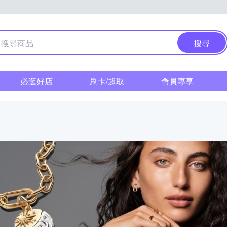
搜尋
必逛好店
刷卡/超取
會員專享