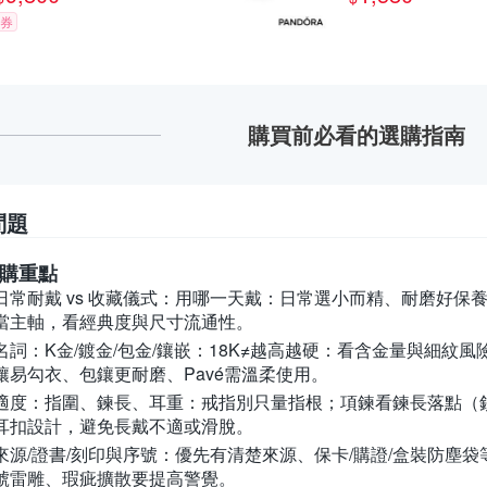
券
購買前必看的選購指南
問題
購重點
常耐戴 vs 收藏儀式：
用哪一天戴：日常選小而精、耐磨好保養
當主軸，看經典度與尺寸流通性。
詞：K金/鍍金/包金/鑲嵌：
18K≠越高越硬：看含金量與細紋風
鑲易勾衣、包鑲更耐磨、Pavé需溫柔使用。
適度：指圍、鍊長、耳重：
戒指別只量指根；項鍊看鍊長落點（
耳扣設計，避免長戴不適或滑脫。
源/證書/刻印與序號：
優先有清楚來源、保卡/購證/盒裝防塵
號雷雕、瑕疵擴散要提高警覺。