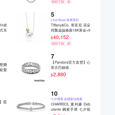
限時下殺
券
Love Bugs 珠寶系列
p H經
Tiffany&Co. 蒂芙尼 花朵
針式耳
與瓢蟲協奏曲18K黃金+9
25純銀項鍊
40,152
$
限時下殺
券
【Pandora官方直營】心
 雙圈
形古巴鏈戒
寵愛
2,880
$
七夕禮遇 送禮最佳推薦
營】藍
CHARRIOL 夏利豪 Deb
utante 鋼索手環 七夕寵
愛季 送禮推薦