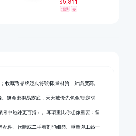
5,811
$
活動
券
；收藏選品牌經典符號/限量材質，辨識度高。
險。鍍金磨損易露底，天天戴優先包金/穩定材
鎖骨中短鍊更百搭）。耳環重比你想像重要：留
袋等配件。代購或二手看刻印細節、重量與工藝一