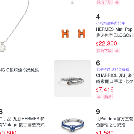
限時下殺
券
小巧精緻時尚配件
HERMES Mini Po
典迷你字母LOGO
環-經典橘/金
22,800
$
限時下殺
券
七夕禮遇 送精美好禮
KING G銀項鍊 925純銀
CHARRIOL 夏利豪
鋼索開口手環 七夕
季 送禮推薦
7,416
$
券
贈品
二手品 九新HERMES 稀
【Pandora官方直
有Vintage 復古圓型夾式
色脈輪之心戒指
耳環(綠色/銀色)
9,800
1,580
$
$