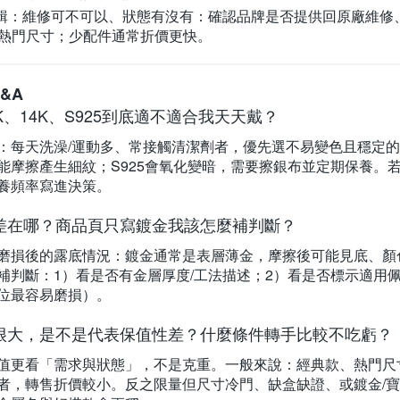
輯：維修可不可以、狀態有沒有：
確認品牌是否提供回原廠維修
、熱門尺寸；少配件通常折價更快。
&A
K、14K、S925到底適不適合我天天戴？
：每天洗澡/運動多、常接觸清潔劑者，優先選不易變色且穩定的材
能摩擦產生細紋；S925會氧化變暗，需要擦銀布並定期保養。
養頻率寫進決策。
差在哪？商品頁只寫鍍金我該怎麼補判斷？
磨損後的露底情況：鍍金通常是表層薄金，摩擦後可能見底、顏
補判斷：1）看是否有金層厚度/工法描述；2）看是否標示適用佩
位最容易磨損）。
很大，是不是代表保值性差？什麼條件轉手比較不吃虧？
值更看「需求與狀態」，不是克重。一般來說：經典款、熱門尺
者，轉售折價較小。反之限量但尺寸冷門、缺盒缺證、或鍍金/