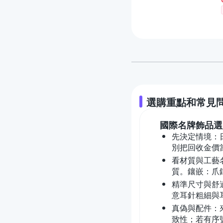
選購重點和常見
國際名牌飾品
選
先決定情境：日
別把回收金價
看材質與工藝名
質。鑲嵌：爪
精準尺寸與舒
意耳針粗細與
真偽與配件：來
致性；若有序