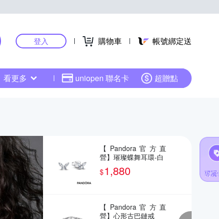
購物車
帳號綁定送
登入
看更多
uniopen 聯名卡
超贈點
【Pandora官方直
營】璀璨蝶舞耳環-白
1,880
$
【Pandora官方直
營】心形古巴鏈戒