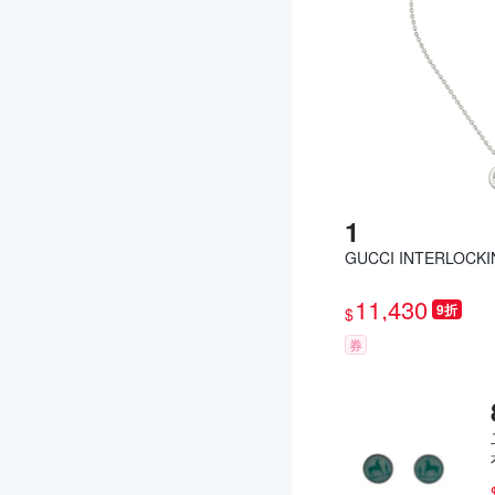
GUCCI INTERLOC
11,430
9折
$
券