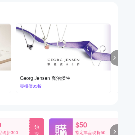
夏利豪CHARRIOL 飾品
法國 R
結帳87折
結帳9折
0
$50
領
領
現折300
指定單品現折50
取
取