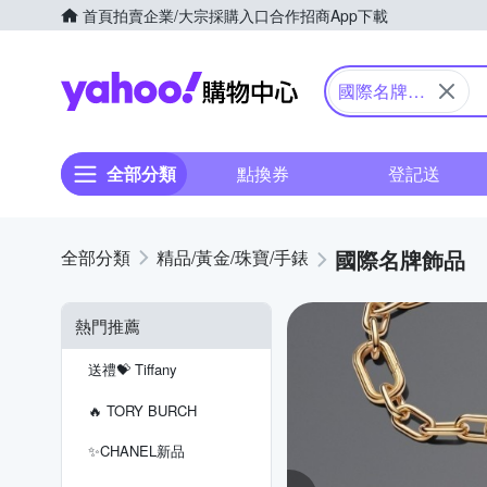
首頁
拍賣
企業/大宗採購入口
合作招商
App下載
Yahoo購物中心
國際名牌飾
品
全部分類
點換券
登記送
國際名牌飾品
精品/黃金/珠寶/手錶
熱門推薦
送禮💝 Tiffany
🔥 TORY BURCH
✨CHANEL新品