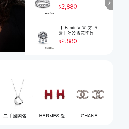
2,880
$
【Pandora官方直
營】冰冷雪花墜飾串
飾
2,880
$
二手國際名牌飾品
HERMES 愛馬仕
CHANEL