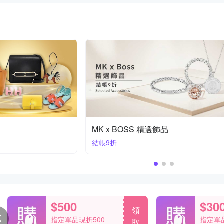
品牌絕對經典。
送禮首選
$500
$30
領
指定單品現折500
指定單品
取