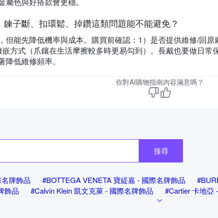
金屬色與好搭款會更穩。
：鍊子斷、扣環鬆、掉鑽這類問題能不能避免？
，但能先降低機率與成本。購買前確認：1）是否提供維修/回原
鑲嵌方式（爪鑲在生活摩擦較多時更易勾到）。長戴也要做日常
著降低維修頻率。
你對AI購物指南內容滿意嗎？
搜尋
 國際名牌飾品
#BOTTEGA VENETA 寶緹嘉 - 國際名牌飾品
#BU
名牌飾品
#Calvin Klein 凱文克萊 - 國際名牌飾品
#Cartier 卡地
Dior 迪奧 - 國際名牌飾品
#FENDI 芬迪 - 國際名牌飾品
#Geo
品
#Hermes 愛馬仕 - 國際名牌飾品
#LOEWE 羅威 - 國際名牌