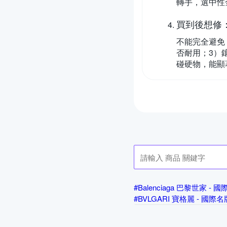
轉手，選中性
買到後想修
不能完全避免
否耐用；3）
碰硬物，能顯
#Balenciaga 巴黎世家 -
#BVLGARI 寶格麗 - 國際
#Chloe - 國際名牌飾品
#
#GUCCI 古馳 - 國際名牌飾