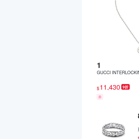
GUCCI INTERLOC
11,430
9折
$
券