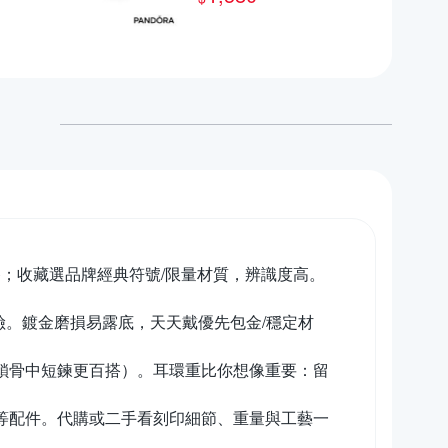
；收藏選品牌經典符號/限量材質，辨識度高。
險。鍍金磨損易露底，天天戴優先包金/穩定材
鎖骨中短鍊更百搭）。耳環重比你想像重要：留
袋等配件。代購或二手看刻印細節、重量與工藝一