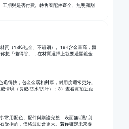
、工期與是否付費。轉售看配件齊全、無明顯刮
質（18K/包金、不鏽鋼）。18K含金量高，顏
若你想「懶得管」，在材質選擇上就要避開鍍金
色退得快；包金金層相對厚，耐用度通常更好。
戴情境（長戴/防水/抗汗）；3）查看實拍近距
寸/常用配色、配件與購證完整、表面無明顯刮
寶石受損的，價格波動會更大。若你確定未來要