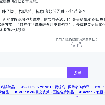
金屬色與好搭款會更穩。
：鍊子斷、扣環鬆、掉鑽這類問題能不能避免？
，但能先降低機率與成本。購買前確認：1）是否提供維修/回原
鑲嵌方式（爪鑲在生活摩擦較多時更易勾到）。長戴也要做日常
著降低維修頻率。
你對AI購物指南內容滿意嗎？
搜尋
 國際名牌飾品
#BOTTEGA VENETA 寶緹嘉 - 國際名牌飾品
#BU
名牌飾品
#Calvin Klein 凱文克萊 - 國際名牌飾品
#Cartier 卡地
Dior 迪奧 - 國際名牌飾品
#FENDI 芬迪 - 國際名牌飾品
#Geo
品
#Hermes 愛馬仕 - 國際名牌飾品
#LOEWE 羅威 - 國際名牌