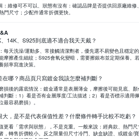
輯：維修可不可以、狀態有沒有：
確認品牌是否提供回原廠維修
、熱門尺寸；少配件通常折價更快。
&A
K、14K、S925到底適不適合我天天戴？
：每天洗澡/運動多、常接觸清潔劑者，優先選不易變色且穩定的材
能摩擦產生細紋；S925會氧化變暗，需要擦銀布並定期保養。
養頻率寫進決策。
差在哪？商品頁只寫鍍金我該怎麼補判斷？
磨損後的露底情況：鍍金通常是表層薄金，摩擦後可能見底、顏
補判斷：1）看是否有金層厚度/工法描述；2）看是否標示適用佩
位最容易磨損）。
很大，是不是代表保值性差？什麼條件轉手比較不吃虧？
值更看「需求與狀態」，不是克重。一般來說：經典款、熱門尺
者，轉售折價較小。反之限量但尺寸冷門、缺盒缺證、或鍍金/