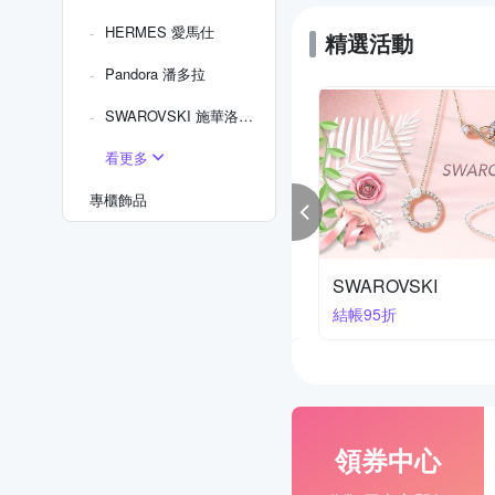
HERMES 愛馬仕
精選活動
Pandora 潘多拉
SWAROVSKI 施華洛世奇
看更多
專櫃飾品
rg Jensen 喬治傑生
SWAROVSKI
結帳95折
價85折
領券中心