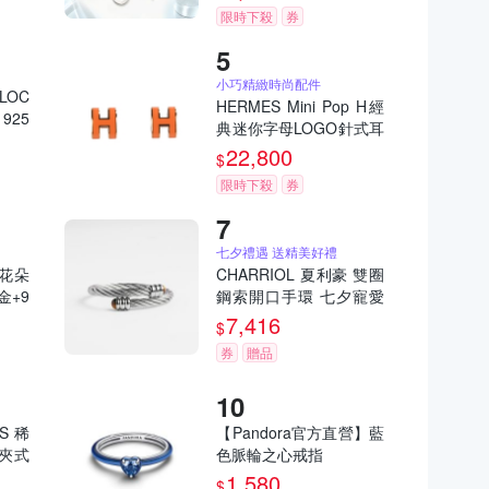
限時下殺
券
小巧精緻時尚配件
LOC
HERMES Mini Pop H經
925
典迷你字母LOGO針式耳
環-經典橘/金
22,800
$
限時下殺
券
七夕禮遇 送精美好禮
尼 花朵
CHARRIOL 夏利豪 雙圈
金+9
鋼索開口手環 七夕寵愛
季 送禮推薦
7,416
$
券
贈品
S 稀
【Pandora官方直營】藍
型夾式
色脈輪之心戒指
1,580
$