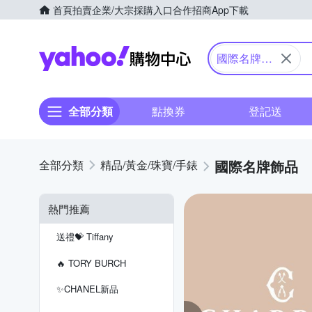
首頁
拍賣
企業/大宗採購入口
合作招商
App下載
Yahoo購物中心
國際名牌飾
品
全部分類
點換券
登記送
國際名牌飾品
精品/黃金/珠寶/手錶
熱門推薦
【Pandora官方直
營】璀璨蝶舞耳環-白
送禮💝 Tiffany
1,880
$
🔥 TORY BURCH
✨CHANEL新品
【Pandora官方直
營】心形古巴鏈戒