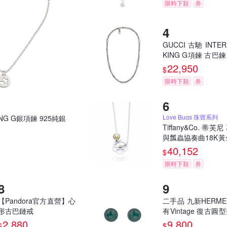
限時下殺
券
GUCCI 古馳 INTER
KING G項鍊 古巴鍊 
銀
22,950
$
限時下殺
券
Love Bugs 珠寶系列
KING G銀項鍊 925純銀
Tiffany&Co. 蒂芙
與瓢蟲協奏曲18K黃
25純銀項鍊
40,152
$
限時下殺
券
【Pandora官方直營】心
二手品 九新HERME
形古巴鏈戒
有Vintage 復古圓
耳環(綠色/銀色)
2,880
9,800
$
$