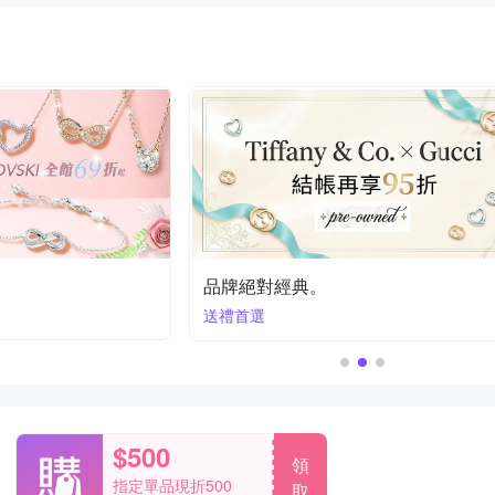
品牌絕對經典。
送禮首選
$500
領
指定單品現折500
取