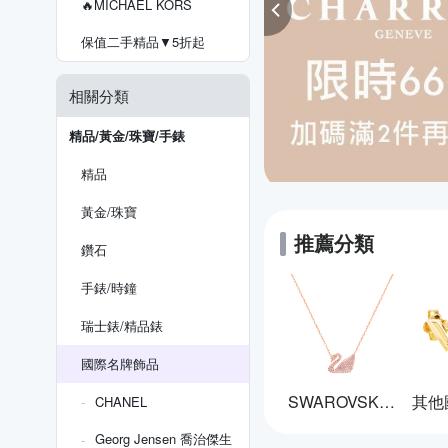
🔥MICHAEL KORS
2,880
$
保值二手精品▼5折起
相關分類
【Pandora官方直
營】冰冷雪花墜飾串
飾
2,880
精品/黃金/珠寶/手錶
$
精品
黃金/珠寶
推薦分類
鑽石
手錶/時鐘
瑞士錶/精品錶
國際名牌飾品
SWAROVSKI 施華洛世奇
CHANEL
Georg Jensen 喬治傑生