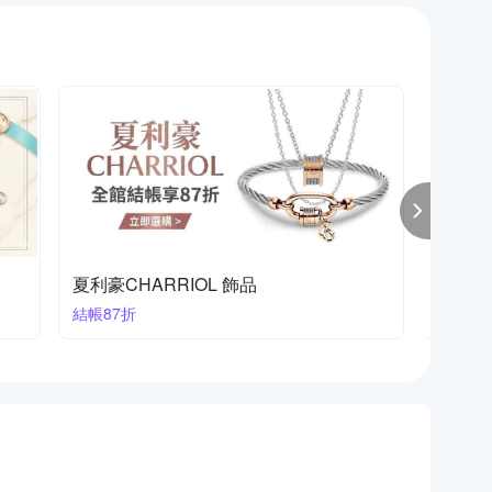
夏利豪CHARRIOL 飾品
法國 R
結帳87折
結帳9折