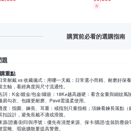
券
購買前必看的選購指南
問題
購重點
常耐戴 vs 收藏儀式：
用哪一天戴：日常選小而精、耐磨好保養
當主軸，看經典度與尺寸流通性。
詞：K金/鍍金/包金/鑲嵌：
18K≠越高越硬：看含金量與細紋風
鑲易勾衣、包鑲更耐磨、Pavé需溫柔使用。
適度：指圍、鍊長、耳重：
戒指別只量指根；項鍊看鍊長落點（
耳扣設計，避免長戴不適或滑脫。
源/證書/刻印與序號：
優先有清楚來源、保卡/購證/盒裝防塵
號雷雕、瑕疵擴散要提高警覺。