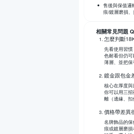
售後與保值邏
痕/鍍層磨損
相關常見問題 Q
怎麼判斷18
先看使用習慣
色耐看但仍可
薄層、並把保
鍍金跟包金
核心在厚度與
你可以用三招
離（邊緣、扣
價格帶差異
名牌飾品的保
痕或鍍層磨損