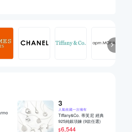
人氣收藏一次擁有
rmo
Tiffany&Co. 蒂芙尼 經典
925純銀項鍊 (9款任選)
6,544
$