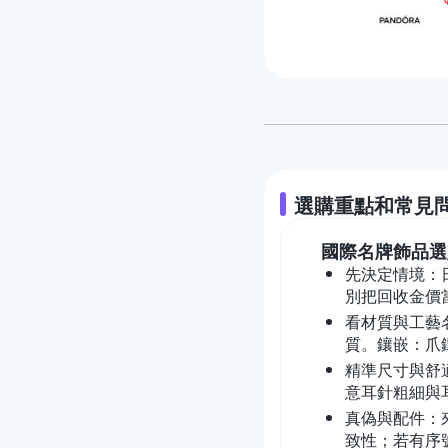
選購重點和常見
國際名牌飾品
選
先決定情境：日
別把回收金價
看材質與工藝名
質。鑲嵌：爪
精準尺寸與舒
意耳針粗細與
真偽與配件：來
致性；若有序