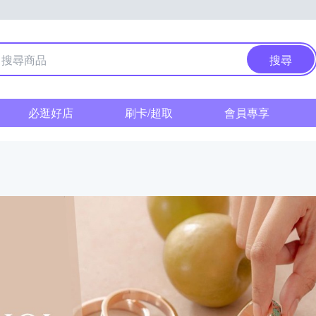
搜尋
必逛好店
刷卡/超取
會員專享