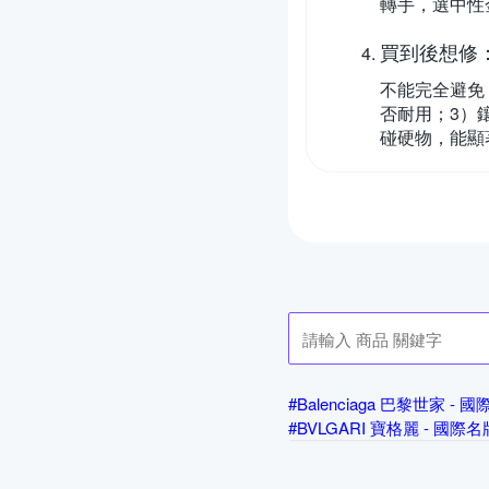
轉手，選中性
買到後想修
不能完全避免
否耐用；3）
碰硬物，能顯
#Balenciaga 巴黎世家 -
#BVLGARI 寶格麗 - 國際
#Chloe - 國際名牌飾品
#
#GUCCI 古馳 - 國際名牌飾