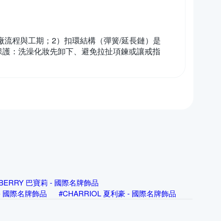
廠流程與工期；2）扣環結構（彈簧/延長鏈）是
保護：洗澡化妝先卸下、避免拉扯項鍊或讓戒指
RBERRY 巴寶莉 - 國際名牌飾品
亞 - 國際名牌飾品
#CHARRIOL 夏利豪 - 國際名牌飾品
rg Jensen 喬治傑生 - 國際名牌飾品
飾品
#Louis Vuitton 路易威登 - 國際名牌飾品