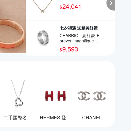
項鍊(小-白/金)
24,041
$
七夕禮遇 送精美好禮
CHARRIOL 夏利豪 F
orever magnifique 戒
指 七夕寵愛季 送禮推
9,593
$
薦
二手國際名牌飾品
HERMES 愛馬仕
CHANEL