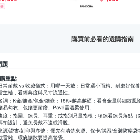
券
購買前必看的選購指南
問題
購重點
常耐戴 vs 收藏儀式：
用哪一天戴：日常選小而精、耐磨好保養
當主軸，看經典度與尺寸流通性。
詞：K金/鍍金/包金/鑲嵌：
18K≠越高越硬：看含金量與細紋風
鑲易勾衣、包鑲更耐磨、Pavé需溫柔使用。
適度：指圍、鍊長、耳重：
戒指別只量指根；項鍊看鍊長落點（
耳扣設計，避免長戴不適或滑脫。
源/證書/刻印與序號：
優先有清楚來源、保卡/購證/盒裝防塵
號雷雕、瑕疵擴散要提高警覺。