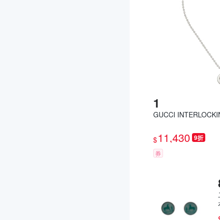
GUCCI INTERLOC
11,430
9折
$
券