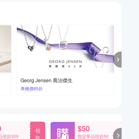
夏利豪CHARRIOL 飾品
法國 R
結帳87折
結帳9折
0
$50
領
領
現折300
指定單品現折50
取
取