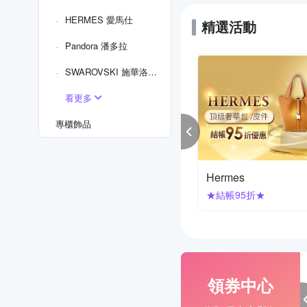
HERMES 愛馬仕
精選活動
Pandora 潘多拉
SWAROVSKI 施華洛世奇
看更多
專櫃飾品
rg Jensen 喬治傑生
SWAROVSKI
結帳95折
價85折
領券中心