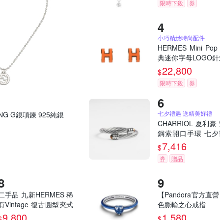
限時下殺
券
小巧精緻時尚配件
HERMES Mini Po
典迷你字母LOGO
環-經典橘/金
22,800
$
限時下殺
券
七夕禮遇 送精美好禮
KING G銀項鍊 925純銀
CHARRIOL 夏利豪
鋼索開口手環 七夕
季 送禮推薦
7,416
$
券
贈品
二手品 九新HERMES 稀
【Pandora官方直
有Vintage 復古圓型夾式
色脈輪之心戒指
耳環(綠色/銀色)
9,800
1,580
$
$