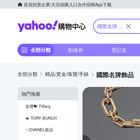
首頁
拍賣
企業/大宗採購入口
合作招商
App下載
Yahoo購物中心
國際名牌飾
品
全部分類
點換券
登記送
國際名牌飾品
精品/黃金/珠寶/手錶
熱門推薦
送禮💝 Tiffany
🔥 TORY BURCH
✨CHANEL新品