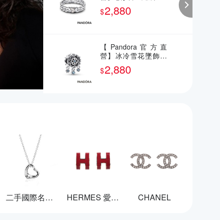
2,880
$
【Pandora官方直
營】冰冷雪花墜飾串
飾
2,880
$
二手國際名牌飾品
HERMES 愛馬仕
CHANEL