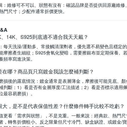
輯：維修可不可以、狀態有沒有：
確認品牌是否提供回原廠維修
、熱門尺寸；少配件通常折價更快。
&A
K、14K、S925到底適不適合我天天戴？
：每天洗澡/運動多、常接觸清潔劑者，優先選不易變色且穩定的材
能摩擦產生細紋；S925會氧化變暗，需要擦銀布並定期保養。
養頻率寫進決策。
差在哪？商品頁只寫鍍金我該怎麼補判斷？
磨損後的露底情況：鍍金通常是表層薄金，摩擦後可能見底、顏
補判斷：1）看是否有金層厚度/工法描述；2）看是否標示適用佩
位最容易磨損）。
很大，是不是代表保值性差？什麼條件轉手比較不吃虧？
值更看「需求與狀態」，不是克重。一般來說：經典款、熱門尺
者，轉售折價較小。反之限量但尺寸冷門、缺盒缺證、或鍍金/