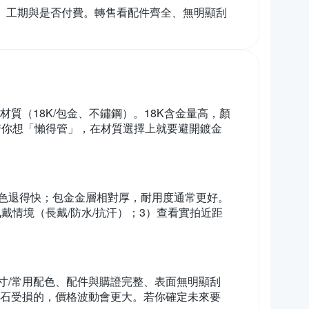
、工期與是否付費。轉售看配件齊全、無明顯刮
質（18K/包金、不鏽鋼）。18K含金量高，顏
若你想「懶得管」，在材質選擇上就要避開鍍金
色退得快；包金金層相對厚，耐用度通常更好。
戴情境（長戴/防水/抗汗）；3）查看實拍近距
寸/常用配色、配件與購證完整、表面無明顯刮
寶石受損的，價格波動會更大。若你確定未來要