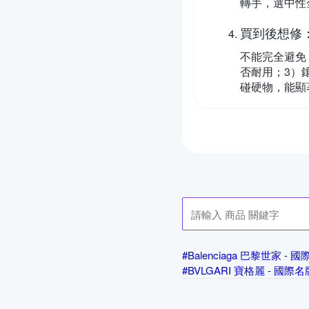
轉手，選中性
買到後想修
不能完全避免
否耐用；3）
碰硬物，能顯
#Balenciaga 巴黎世家 -
#BVLGARI 寶格麗 - 國際
#Chloe - 國際名牌飾品
#
#GUCCI 古馳 - 國際名牌飾