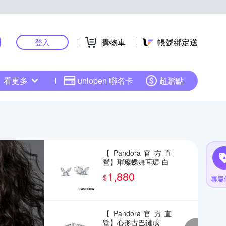
購物車
帳號綁定送
登入
看更多
uniopen 聯名卡
超贈點
【Pandora官方直
營】璀璨蝶舞耳環-白
1,880
$
【Pandora官方直
營】心形古巴鏈戒