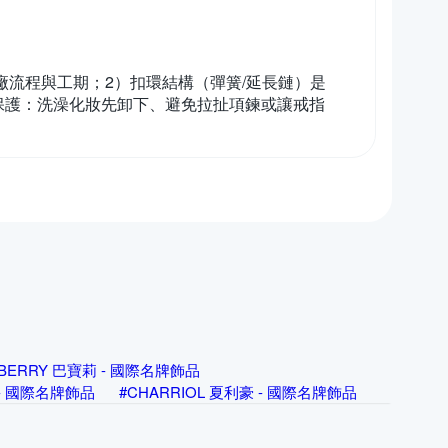
廠流程與工期；2）扣環結構（彈簧/延長鏈）是
保護：洗澡化妝先卸下、避免拉扯項鍊或讓戒指
RBERRY 巴寶莉 - 國際名牌飾品
亞 - 國際名牌飾品
#CHARRIOL 夏利豪 - 國際名牌飾品
rg Jensen 喬治傑生 - 國際名牌飾品
飾品
#Louis Vuitton 路易威登 - 國際名牌飾品