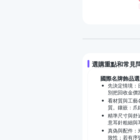
選購重點和常見
國際名牌飾品
選
先決定情境：日
別把回收金價
看材質與工藝名
質。鑲嵌：爪
精準尺寸與舒
意耳針粗細與
真偽與配件：來
致性；若有序