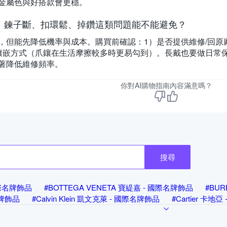
金屬色與好搭款會更穩。
：鍊子斷、扣環鬆、掉鑽這類問題能不能避免？
，但能先降低機率與成本。購買前確認：1）是否提供維修/回原
鑲嵌方式（爪鑲在生活摩擦較多時更易勾到）。長戴也要做日常
著降低維修頻率。
你對AI購物指南內容滿意嗎？
搜尋
 國際名牌飾品
#BOTTEGA VENETA 寶緹嘉 - 國際名牌飾品
#BU
名牌飾品
#Calvin Klein 凱文克萊 - 國際名牌飾品
#Cartier 卡地
Dior 迪奧 - 國際名牌飾品
#FENDI 芬迪 - 國際名牌飾品
#Geo
品
#Hermes 愛馬仕 - 國際名牌飾品
#LOEWE 羅威 - 國際名牌