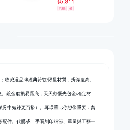
5,811
$
活動
券
；收藏選品牌經典符號/限量材質，辨識度高。
險。鍍金磨損易露底，天天戴優先包金/穩定材
鎖骨中短鍊更百搭）。耳環重比你想像重要：留
袋等配件。代購或二手看刻印細節、重量與工藝一