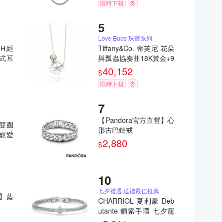
限時下殺
券
Love Bugs 珠寶系列
p H經
Tiffany&Co. 蒂芙尼 花朵
針式耳
與瓢蟲協奏曲18K黃金+9
25純銀項鍊
40,152
$
限時下殺
券
【Pandora官方直營】心
 雙圈
形古巴鏈戒
寵愛
2,880
$
七夕禮遇 送禮最佳推薦
營】藍
CHARRIOL 夏利豪 Deb
utante 鋼索手環 七夕寵
愛季 送禮推薦