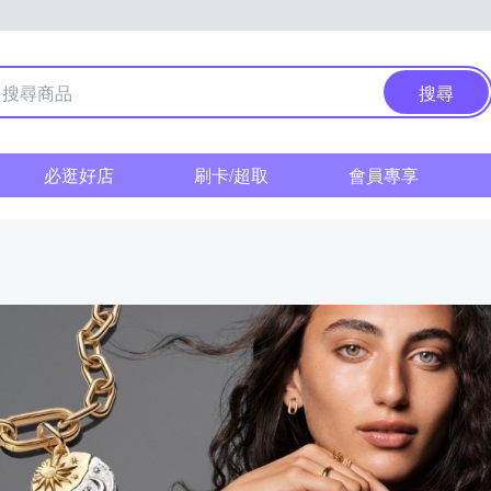
搜尋
必逛好店
刷卡/超取
會員專享