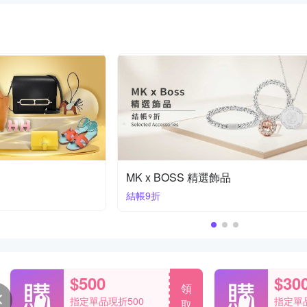
品牌絕對經典。
送禮首選
$500
$30
領
指定單品現折500
指定單品
取