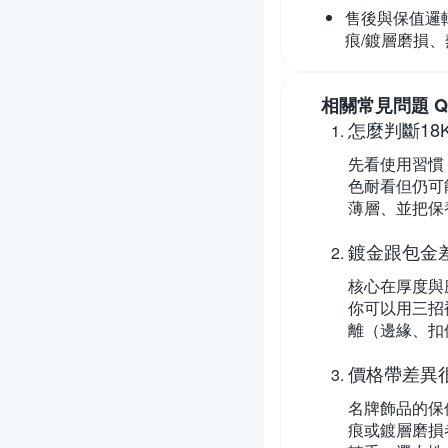
售後與保值邏
痕/鍍層磨損
相關常見問題 Q
怎麼判斷18
先看使用習慣
色耐看但仍可
薄層、並把保
鍍金跟包金
核心在厚度與
你可以用三招
離（邊緣、扣
價格帶差異
名牌飾品的保
痕或鍍層磨損