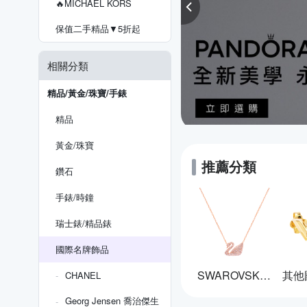
🔥MICHAEL KORS
保值二手精品▼5折起
相關分類
精品/黃金/珠寶/手錶
精品
黃金/珠寶
推薦分類
鑽石
手錶/時鐘
瑞士錶/精品錶
國際名牌飾品
SWAROVSKI 施華洛世奇
CHANEL
Georg Jensen 喬治傑生