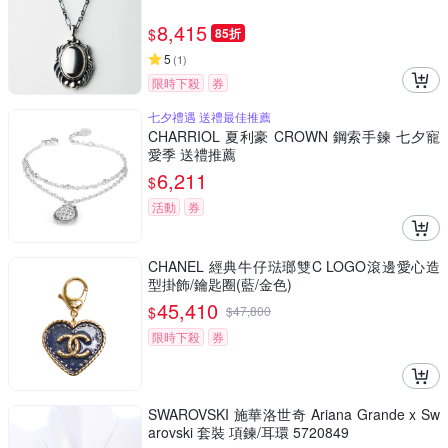
8,415
$
85折
5
(
1
)
限時下殺
券
七夕禮遇 送禮最佳推薦
CHARRIOL 夏利豪 CROWN 鋼索手鍊 七夕寵
愛季 送禮推薦
6,211
$
活動
券
CHANEL 經典牛仔琺瑯雙C LOGO滾邊愛心造
型掛飾/鑰匙圈(藍/金色)
45,410
$
$
47,800
限時下殺
券
SWAROVSKI 施華洛世奇 Ariana Grande x Sw
arovski 套裝 項鍊/耳環 5720849