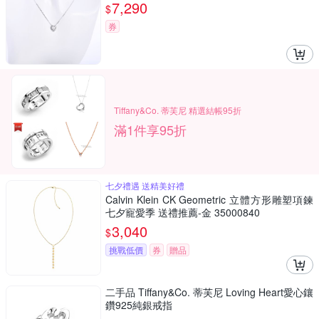
7,290
$
券
Tiffany&Co. 蒂芙尼 精選結帳95折
滿1件享95折
七夕禮遇 送精美好禮
Calvin Klein CK Geometric 立體方形雕塑項鍊
七夕寵愛季 送禮推薦-金 35000840
3,040
$
挑戰低價
券
贈品
二手品 Tiffany&Co. 蒂芙尼 Loving Heart愛心鑲
鑽925純銀戒指