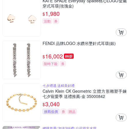
KATE SPADE Everyday Spade桃心LOGO金屬
穿式耳環(玫瑰金)
1,980
$
活動
券
FENDI 品牌LOGO 水鑽吊墜針式耳環(銀)
16,002
$
86折
限時下殺
券
七夕禮遇 送精美好禮
Calvin Klein CK Geometric 立體方形雕塑手鍊
七夕寵愛季 送禮推薦-金 35000842
3,040
$
挑戰低價
券
贈品
網購首選/ 加送3好禮/ 公司貨非水貨