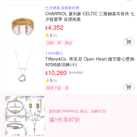
七夕禮遇 送精美好禮
CHARRIOL 夏利豪 CELTIC 三層鋼索耳骨夾 七
夕寵愛季 送禮推薦
4,352
$
5
(
1
)
活動
券
贈品
11mm愛心
Tiffany&Co. 蒂芙尼 Open Heart 鏤空愛心墜飾
925純銀項鍊(小)
10,260
$
$
10,800
5
(
1
)
限時下殺
券
夏利豪CHARRIOL 飾品，結帳87折
滿1件享87折