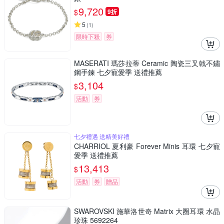
9,720
$
9折
5
(
1
)
限時下殺
券
MASERATI 瑪莎拉蒂 Ceramic 陶瓷三叉戟不鏽
鋼手鍊 七夕寵愛季 送禮推薦
3,104
$
活動
券
七夕禮遇 送精美好禮
CHARRIOL 夏利豪 Forever Minis 耳環 七夕寵
愛季 送禮推薦
13,413
$
活動
券
贈品
SWAROVSKI 施華洛世奇 Matrix 大圈耳環 水晶
珍珠 5692264