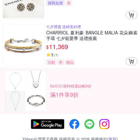
挑戰低價
券
七夕禮遇 送精美好禮
CHARRIOL 夏利豪 BANGLE MALIA 花朵鋼索
手環 七夕寵愛季 送禮推薦
11,369
$
5
(
1
)
活動
券
贈品
GUCCI 限時精選結帳9折
滿1件享9折
Yahoo台灣電子商務 版權所有 © 2026 服務條款(
更新
)