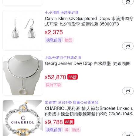
七夕禮遇 送精美好禮
Calvin Klein CK Sculptured Drops 水滴掛勾穿
式耳環 七夕寵愛季 送禮推薦 35000073
2,375
$
挑戰低價
贈品
北歐丹麥百年經典名牌
Georg Jensen Dew Drop 白水晶墜+純銀頸圈
52,870
$
85折
限時下殺
加碼買1送3好禮/ 原廠公司貨速發
CHARRIOL夏利豪 情人節款Bracelet Linked-u
p銜接手鍊金鎖頭銀鍊海錨扣S款 C6(06-104S-
1284-1S)
9,788
$
88折
挑戰低價
券
贈品