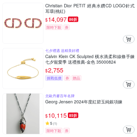
Christian Dior PETIT 經典水鑽CD LOGO針式
耳環(桃紅)
14,097
$
86折
限時下殺
券
七夕禮遇 送精美好禮
Calvin Klein CK Sculpted 橫水滴柔和線條手鍊
七夕寵愛季 送禮推薦-金色 35000824
2,755
$
挑戰低價
券
贈品
北歐丹麥百年名牌
Georg Jensen 2024年度紅碧玉純銀項鍊
10,115
$
85折
5
(
1
)
限時下殺
券