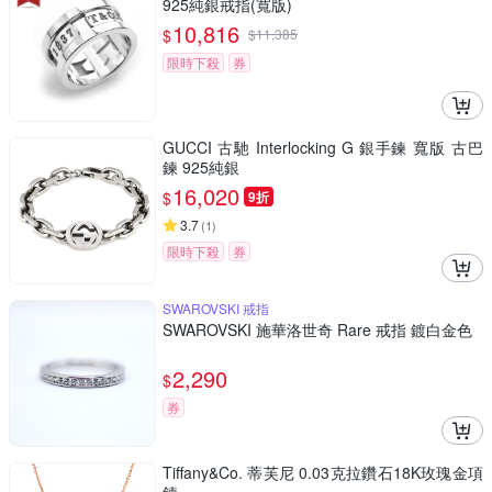
925純銀戒指(寬版)
10,816
$
$
11,385
限時下殺
券
GUCCI 古馳 Interlocking G 銀手鍊 寬版 古巴
鍊 925純銀
16,020
$
9折
3.7
(
1
)
限時下殺
券
SWAROVSKI 戒指
SWAROVSKI 施華洛世奇 Rare 戒指 鍍白金色
2,290
$
券
Tiffany&Co. 蒂芙尼 0.03克拉鑽石18K玫瑰金項