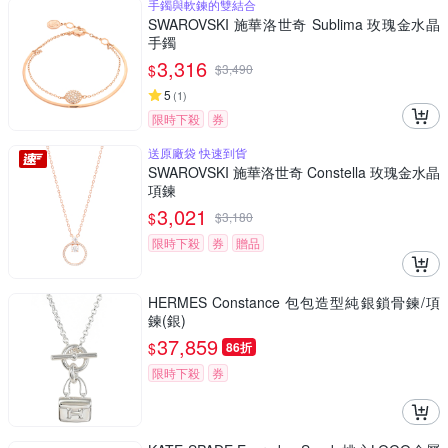
手鐲與軟鍊的雙結合
SWAROVSKI 施華洛世奇 Sublima 玫瑰金水晶
手鐲
3,316
$
$
3,490
5
(
1
)
限時下殺
券
送原廠袋 快速到貨
SWAROVSKI 施華洛世奇 Constella 玫瑰金水晶
項鍊
3,021
$
$
3,180
限時下殺
券
贈品
HERMES Constance 包包造型純銀鎖骨鍊/項
鍊(銀)
37,859
$
86折
限時下殺
券