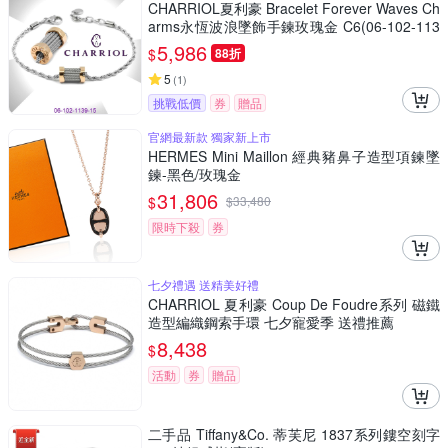
CHARRIOL夏利豪 Bracelet Forever Waves Ch
arms永恆波浪墜飾手鍊玫瑰金 C6(06-102-113
9-15)
5,986
$
88折
5
(
1
)
挑戰低價
券
贈品
官網最新款 獨家新上市
HERMES Mini Maillon 經典豬鼻子造型項鍊墜
鍊-黑色/玫瑰金
31,806
$
$
33,480
限時下殺
券
七夕禮遇 送精美好禮
CHARRIOL 夏利豪 Coup De Foudre系列 磁鐵
造型編織鋼索手環 七夕寵愛季 送禮推薦
8,438
$
活動
券
贈品
二手品 Tiffany&Co. 蒂芙尼 1837系列鏤空刻字