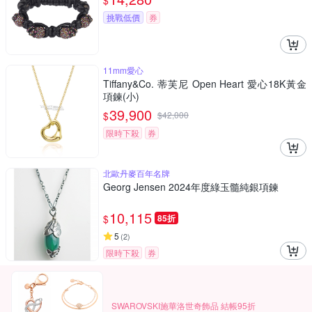
$
挑戰低價
券
11mm愛心
Tiffany&Co. 蒂芙尼 Open Heart 愛心18K黃金
項鍊(小)
39,900
$
$
42,000
限時下殺
券
北歐丹麥百年名牌
Georg Jensen 2024年度綠玉髓純銀項鍊
10,115
$
85折
5
(
2
)
限時下殺
券
SWAROVSKI施華洛世奇飾品 結帳95折