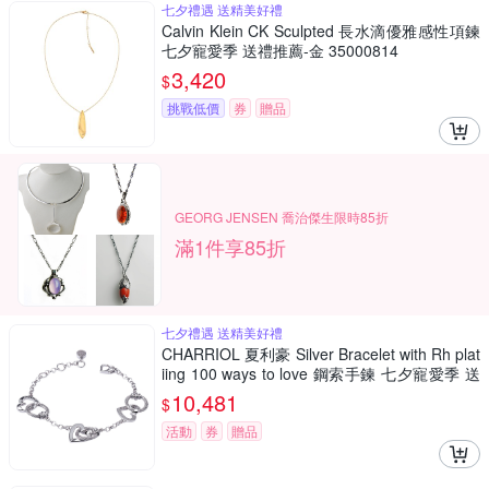
七夕禮遇 送精美好禮
Calvin Klein CK Sculpted 長水滴優雅感性項鍊
七夕寵愛季 送禮推薦-金 35000814
3,420
$
挑戰低價
券
贈品
GEORG JENSEN 喬治傑生限時85折
滿1件享85折
七夕禮遇 送精美好禮
CHARRIOL 夏利豪 Silver Bracelet with Rh plat
iing 100 ways to love 鋼索手鍊 七夕寵愛季 送
禮推薦
10,481
$
活動
券
贈品