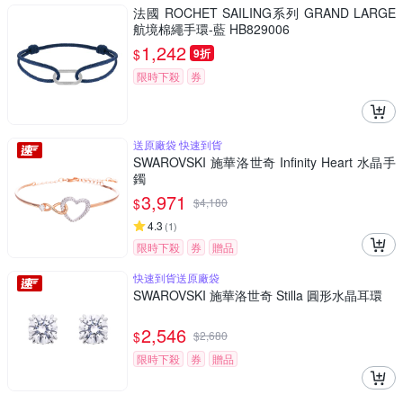
法國 ROCHET SAILING系列 GRAND LARGE
航境棉繩手環-藍 HB829006
1,242
$
9折
限時下殺
券
送原廠袋 快速到貨
SWAROVSKI 施華洛世奇 Infinity Heart 水晶手
鐲
3,971
$
$
4,180
4.3
(
1
)
限時下殺
券
贈品
快速到貨送原廠袋
SWAROVSKI 施華洛世奇 Stilla 圓形水晶耳環
2,546
$
$
2,680
限時下殺
券
贈品