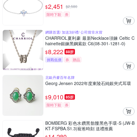
2,451
$
$
2,580
限時下殺
券
網購首選/ 加送3好禮/ 公司貨非水貨
CHARRIOL夏利豪 最新Necklace項鍊 Celtic C
hainette銀鍊黑鋼索款 C6(08-301-1281-0)
8,222
$
88折
挑戰低價
券
贈品
北歐丹麥百年名牌
Georg Jensen 2022年度東陵石純銀夾式耳環
9,010
$
85折
限時下殺
券
BOMBERG 彩色水鑽黑骷髏黑色手環-S (JW-B
KT-FSPBA.S1.3)寵爸時刻 送禮推薦
14,280