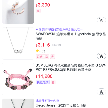
3,390
$
券
兩個無限符號的交織 象徵永恆及唯一
SWAROVSKI 施華洛世奇 Hyperbola 無限水晶
項鍊
3,116
$
$
3,280
5
(
3
)
限時下殺
券
BOMBERG 彩色水鑽黑骷髏粉紅色手環-S (JW-
PKT-FSPBA.S2.3)寵爸時刻 送禮推薦
14,280
$
挑戰低價
券
北歐丹麥百年名牌
Georg Jensen 2025年度銀石項鍊