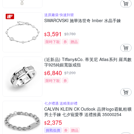
送原廠袋 快速到貨
SWAROVSKI 施華洛世奇 Imber 水晶手鍊
3,591
$
$
3,780
限時下殺
券
贈品
(近新品) Tiffany&Co. 蒂芙尼 Atlas系列 羅馬數
字925純銀寬版戒指
6,840
$
$
7,200
限時下殺
券
七夕禮遇 送精美好禮
CALVIN KLEIN CK Outlook 品牌logo霸氣粗曠
男士手鍊 七夕寵愛季 送禮推薦 35000254
2,375
$
挑戰低價
券
贈品