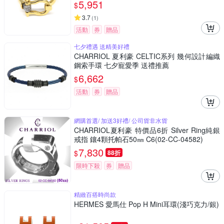
5,951
$
3.7
(
1
)
活動
券
贈品
七夕禮遇 送精美好禮
CHARRIOL 夏利豪 CELTIC系列 幾何設計編織
鋼索手環 七夕寵愛季 送禮推薦
6,662
$
活動
券
贈品
網購首選/ 加送3好禮/ 公司貨非水貨
CHARRIOL夏利豪 特價品6折 Silver Ring純銀
戒指 鑲4顆托帕石50㎜ C6(02-CC-04582)
7,830
$
88折
限時下殺
券
贈品
精緻百搭時尚款
HERMES 愛馬仕 Pop H Mini耳環(淺巧克力/銀)