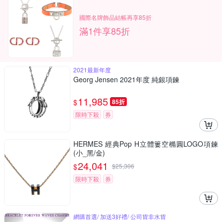
國際名牌飾品結帳再享85折
滿1件享85折
2021最新年度
Georg Jensen 2021年度 純銀項鍊
11,985
$
85折
限時下殺
券
HERMES 經典Pop H立體簍空橢圓LOGO項鍊
(小_黑/金)
24,041
$
$
25,306
限時下殺
券
網購首選/ 加送3好禮/ 公司貨非水貨