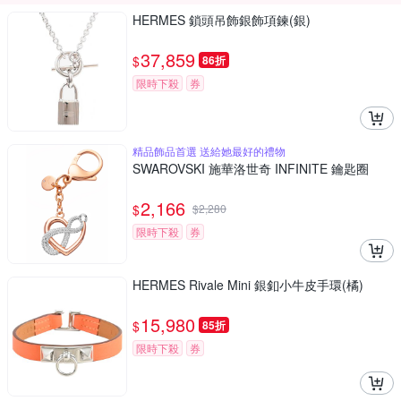
HERMES 鎖頭吊飾銀飾項鍊(銀)
37,859
$
86折
限時下殺
券
精品飾品首選 送給她最好的禮物
SWAROVSKI 施華洛世奇 INFINITE 鑰匙圈
2,166
$
$
2,280
限時下殺
券
HERMES Rivale Mini 銀釦小牛皮手環(橘)
15,980
$
85折
限時下殺
券