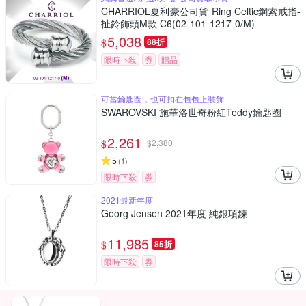
CHARRIOL夏利豪公司貨 Ring Celtic鋼索戒指-
扯鈴飾頭M款 C6(02-101-1217-0/M)
5,038
$
88折
限時下殺
券
贈品
可當鑰匙圈，也可扣在包包上裝飾
SWAROVSKI 施華洛世奇粉紅Teddy鑰匙圈
2,261
$
$
2,380
5
(
1
)
限時下殺
券
2021最新年度
Georg Jensen 2021年度 純銀項鍊
11,985
$
85折
限時下殺
券