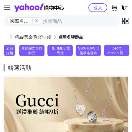
Yahoo購物中心
登入
國際名牌
飾品
精品/黃金/珠寶/手錶
國際名牌飾品
全部
其他國際名牌
HERMES 愛
SWAROVSKI
Georg
分類
飾品
馬仕
施華洛世奇
Jensen 喬治
傑生
精選活動