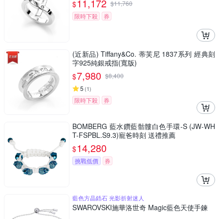
11,172
$
$
11,760
限時下殺
券
(近新品) Tiffany&Co. 蒂芙尼 1837系列 經典刻
字925純銀戒指(寬版)
7,980
$
$
8,400
5
(
1
)
限時下殺
券
BOMBERG 藍水鑽藍骷髏白色手環-S (JW-WH
T-FSPBL.S9.3)寵爸時刻 送禮推薦
14,280
$
挑戰低價
券
藍色方晶鋯石 光影折射迷人
SWAROVSKI施華洛世奇 Magic藍色天使手鍊