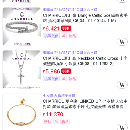
網購首選/ 加送3好禮/ 公司貨非水貨
CHARRIOL夏利豪 Bangle Celtic Sceau鋼索手
環 酒桶飾頭M款 C6(04-101-00144-1-M)
6,421
$
88折
挑戰低價
券
贈品
網購首選/ 加送3好禮/ 公司貨非水貨
CHARRIOL夏利豪 Necklace Celtic Cross 十字
架墜飾項鍊-小銀款 C6(08-101-1282-2)
5,986
$
88折
挑戰低價
券
贈品
七夕禮遇 送精美好禮
CHARRIOL 夏利豪 LINKED UP 七夕情人節主
打款 鎖頭造型鋼索手鍊 七夕寵愛季 送禮推薦
11,370
$
活動
券
贈品