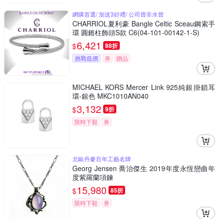
網購首選/ 加送3好禮/ 公司貨非水貨
CHARRIOL夏利豪 Bangle Celtic Sceau鋼索手
環 圓錐柱飾頭S款 C6(04-101-00142-1-S)
6,421
$
88折
挑戰低價
券
贈品
MICHAEL KORS Mercer Link 925純銀掛鎖耳
環-銀色 MKC1010AN040
3,132
$
9折
限時下殺
券
北歐丹麥百年工藝名牌
Georg Jensen 喬治傑生 2019年度永恆戀曲年
度紫羅蘭項鍊
15,980
$
85折
限時下殺
券