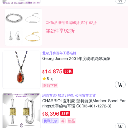
CK飾品 新品登場95折 第2件92折
第2件享92折
北歐丹麥百年工藝名牌
Georg Jensen 2001年度琥珀純銀項鍊
14,875
$
85折
5
(
1
)
限時下殺
網購首選/ 加送3好禮/ 公司貨非水貨
CHARRIOL夏利豪 聖特羅佩Mariner Spool Ear
rings水手線軸耳環 C6(03-401-1272-3)
8,396
$
88折
挑戰低價
券
贈品