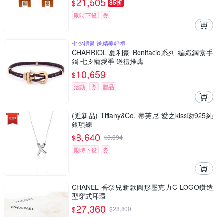
21,505
$
85折
限時下殺
券
七夕禮遇 送精美好禮
CHARRIOL 夏利豪 Bonifacio系列 編織鋼索手
鐲 七夕寵愛季 送禮推薦
10,659
$
活動
券
贈品
(近新品) Tiffany&Co. 蒂芙尼 愛之kiss吻925純
銀項鍊
8,640
$
$
9,094
限時下殺
券
CHANEL 香奈兒新款圓形壓克力C LOGO鑽造
型穿式耳環
27,360
$
$
28,800