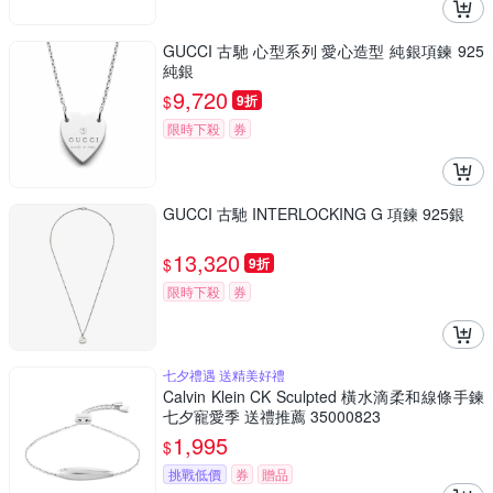
GUCCI 古馳 心型系列 愛心造型 純銀項鍊 925
純銀
9,720
$
9折
限時下殺
券
GUCCI 古馳 INTERLOCKING G 項鍊 925銀
13,320
$
9折
限時下殺
券
七夕禮遇 送精美好禮
Calvin Klein CK Sculpted 橫水滴柔和線條手鍊
七夕寵愛季 送禮推薦 35000823
1,995
$
挑戰低價
券
贈品