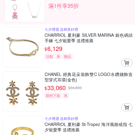
滿1件享95折
七夕禮遇 送精美好禮
CHARRIOL 夏利豪 SILVER MARINA 銀色碼頭
手鍊 七夕寵愛季 送禮推薦
6,129
$
活動
券
贈品
CHANEL 經典花朵裝飾雙C LOGO水鑽鑲飾造
型穿式耳環(金色)
33,060
$
$
34,800
限時下殺
券
七夕禮遇 送精美好禮
CHARRIOL 夏利豪 St-Tropez 海洋風格戒指 七
夕寵愛季 送禮推薦