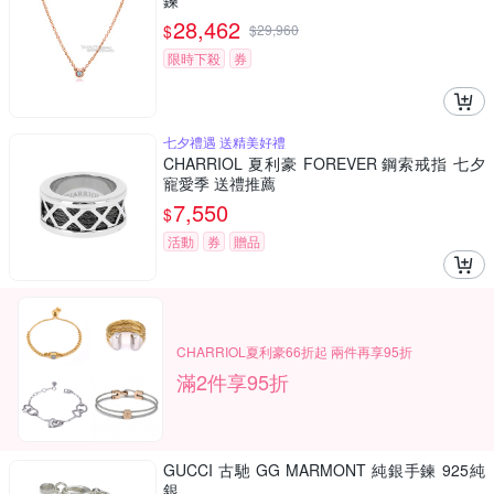
鍊
28,462
$
$
29,960
限時下殺
券
七夕禮遇 送精美好禮
CHARRIOL 夏利豪 FOREVER 鋼索戒指 七夕
寵愛季 送禮推薦
7,550
$
活動
券
贈品
CHARRIOL夏利豪66折起 兩件再享95折
滿2件享95折
GUCCI 古馳 GG MARMONT 純銀手鍊 925純
銀