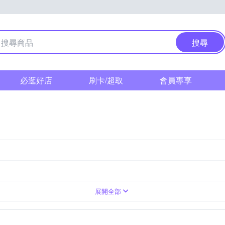
搜尋
必逛好店
刷卡/超取
會員專享
文具
墜飾
擺飾
展開全部