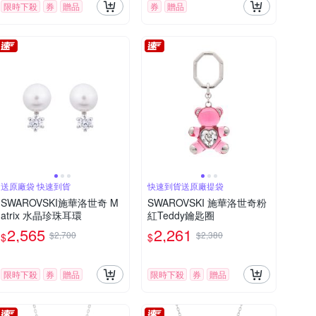
限時下殺
券
贈品
券
贈品
送原廠袋 快速到貨
快速到貨送原廠提袋
SWAROVSKI施華洛世奇 M
SWAROVSKI 施華洛世奇粉
atrix 水晶珍珠耳環
紅Teddy鑰匙圈
2,565
2,261
$2,700
$2,380
$
$
限時下殺
券
贈品
限時下殺
券
贈品