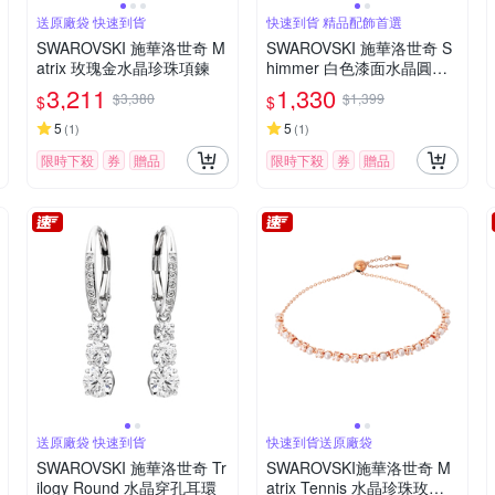
送原廠袋 快速到貨
快速到貨 精品配飾首選
SWAROVSKI 施華洛世奇 M
SWAROVSKI 施華洛世奇 S
atrix 玫瑰金水晶珍珠項鍊
himmer 白色漆面水晶圓珠
筆
3,211
1,330
$3,380
$1,399
$
$
5
5
(
1
)
(
1
)
限時下殺
券
贈品
限時下殺
券
贈品
送原廠袋 快速到貨
快速到貨送原廠袋
SWAROVSKI 施華洛世奇 Tr
SWAROVSKI施華洛世奇 M
ilogy Round 水晶穿孔耳環
atrix Tennis 水晶珍珠玫瑰