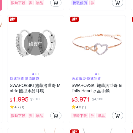
限時下殺
券
贈品
挑戰低價
券
補貨中
快速到貨 送原廠袋
送原廠袋 快速到貨
SWAROVSKI 施華洛世奇 M
SWAROVSKI 施華洛世奇 In
atrix 圈型水晶耳環
finity Heart 水晶手鐲
1,995
3,971
$2,100
$4,180
$
$
4.7
4.3
(
1
)
(
1
)
限時下殺
券
贈品
限時下殺
券
贈品