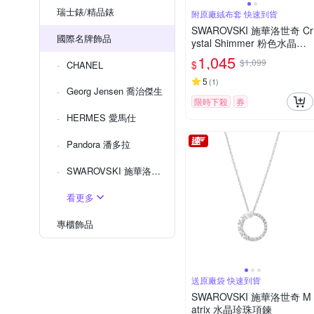
瑞士錶/精品錶
附原廠絨布套 快速到貨
SWAROVSKI 施華洛世奇 Cr
國際名牌飾品
ystal Shimmer 粉色水晶圓
珠筆
1,045
$1,099
$
CHANEL
5
(
1
)
Georg Jensen 喬治傑生
限時下殺
券
HERMES 愛馬仕
Pandora 潘多拉
SWAROVSKI 施華洛世奇
看更多
專櫃飾品
送原廠袋 快速到貨
SWAROVSKI 施華洛世奇 M
atrix 水晶珍珠項鍊