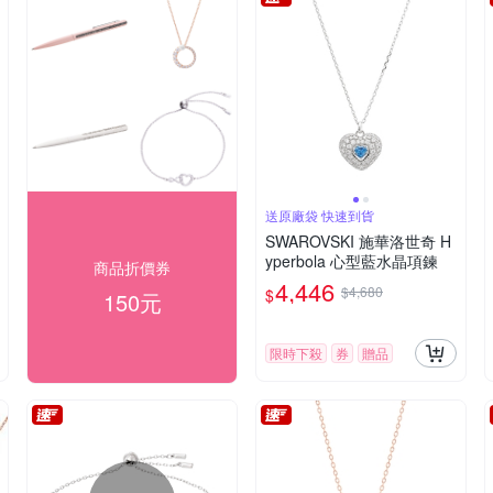
送原廠袋 快速到貨
SWAROVSKI 施華洛世奇 H
yperbola 心型藍水晶項鍊
商品折價券
4,446
$4,680
$
150元
限時下殺
券
贈品