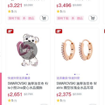
金手鍊
3,221
3,496
$3,390
$3,680
$
$
5
5
(
1
)
(
1
)
限時下殺
券
贈品
限時下殺
券
贈品
補貨中
快速到貨送原廠袋
送原廠袋 快速到貨
SWAROVSKI 施華洛世奇 Kr
SWAROVSKI 施華洛世奇 M
is小熊Una愛心水晶擺飾
atrix 圈型玫瑰金水晶耳環
2,651
2,375
$2,790
$2,500
$
$
5
5
(
1
)
(
1
)