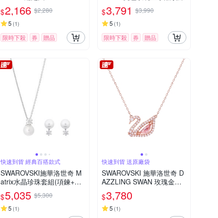
2,166
3,791
$2,280
$3,990
$
$
5
5
(
1
)
(
1
)
限時下殺
券
贈品
限時下殺
券
贈品
快速到貨 經典百搭款式
快速到貨 送原廠袋
SWAROVSKI施華洛世奇 M
SWAROVSKI 施華洛世奇 D
atrix水晶珍珠套組(項鍊+耳
AZZLING SWAN 玫瑰金水
環)
晶項鍊
5,035
3,780
$5,300
$
$
5
5
(
1
)
(
1
)