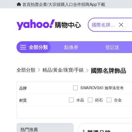
首頁
拍賣
企業/大宗採購入口
合作招商
App下載
Yahoo購物中心
國際名牌飾
品
全部分類
點換券
登記送
國際名牌飾品
精品/黃金/珠寶/手錶
SWAROVSKI 施華洛世奇
品牌
水晶
鋯石
合金
材質
品牌名稱
項鍊
全新商品
手鍊/手環
耳環
種類
商品狀況
熱門推薦