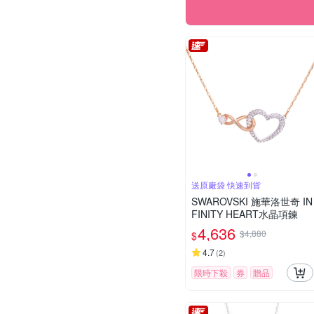
送原廠袋 快速到貨
SWAROVSKI 施華洛世奇 IN
FINITY HEART水晶項鍊
4,636
$4,880
$
4.7
(
2
)
限時下殺
券
贈品