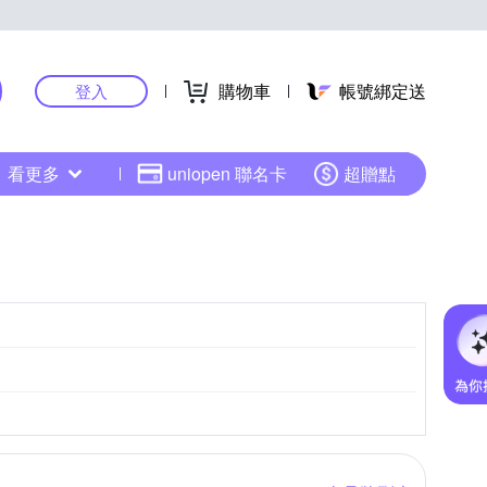
購物車
帳號綁定送
登入
看更多
uniopen 聯名卡
超贈點