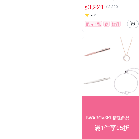
3,221
$3,390
$
5
(
2
)
限時下殺
券
贈品
SWAROVSKI 精選飾品 結帳95折(24H
滿1件享95折