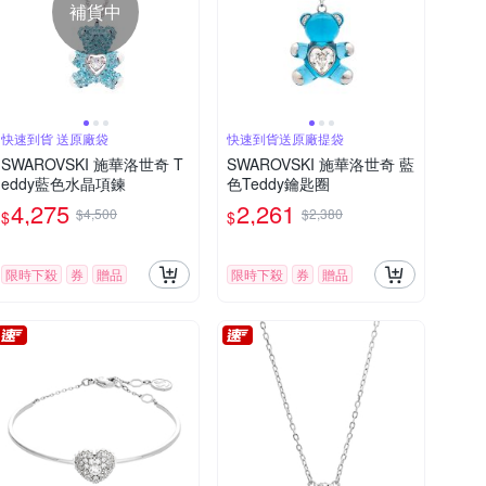
補貨中
快速到貨 送原廠袋
快速到貨送原廠提袋
SWAROVSKI 施華洛世奇 T
SWAROVSKI 施華洛世奇 藍
eddy藍色水晶項鍊
色Teddy鑰匙圈
4,275
2,261
$4,500
$2,380
$
$
限時下殺
券
贈品
限時下殺
券
贈品