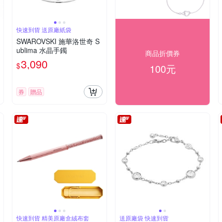
快速到貨 送原廠紙袋
SWAROVSKI 施華洛世奇 S
ublima 水晶手鐲
商品折價券
3,090
$
100元
券
贈品
快速到貨 精美原廠盒絨布套
送原廠袋 快速到貨