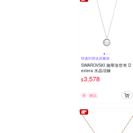
快速到貨送原廠袋
SWAROVSKI 施華洛世奇 D
extera 水晶項鍊
3,578
$
券
贈品