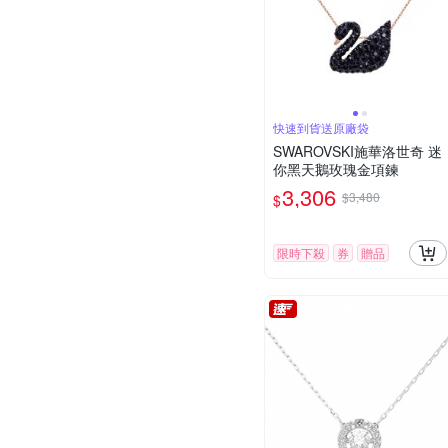
快速到貨送原廠袋
SWAROVSKI施華洛世奇 迷
你黑天鵝玫瑰金項鍊
3,306
$3,480
$
限時下殺
券
贈品