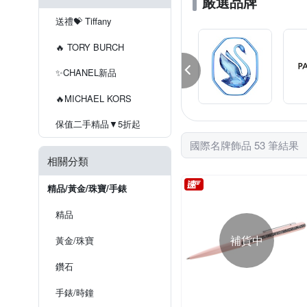
嚴選品牌
送禮💝 Tiffany
🔥 TORY BURCH
✨CHANEL新品
🔥MICHAEL KORS
保值二手精品▼5折起
國際名牌飾品 53 筆結果
相關分類
精品/黃金/珠寶/手錶
精品
補貨中
黃金/珠寶
鑽石
手錶/時鐘