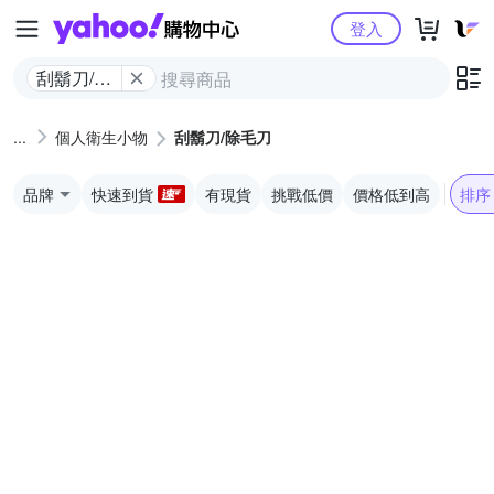
Yahoo購物中心
登入
刮鬍刀/除
毛刀
個人衛生小物
刮鬍刀/除毛刀
品牌
快速到貨
有現貨
挑戰低價
價格低到高
排序