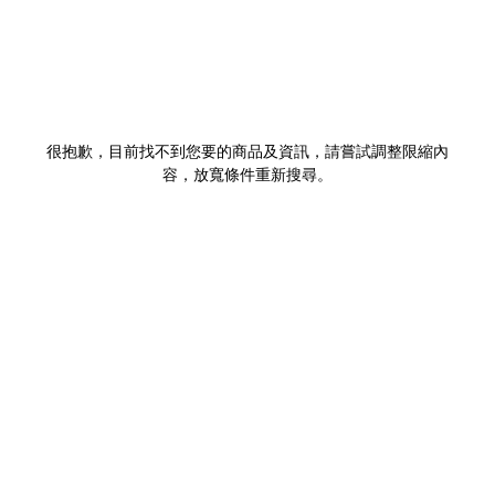
很抱歉，目前找不到您要的商品及資訊，請嘗試調整限縮內
容，放寬條件重新搜尋。