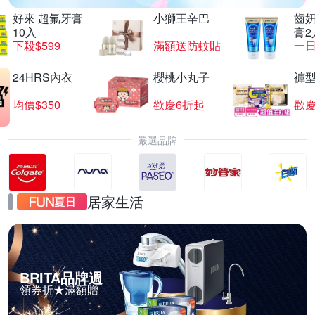
好來 超氟牙膏
小獅王辛巴
齒妍
10入
膏2
下殺$599
滿額送防蚊貼
一日
24HRS內衣
櫻桃小丸子
褲
均價$350
歡慶6折起
歡慶
嚴選品牌
居家生活
BRITA品牌週
領券折★滿額贈