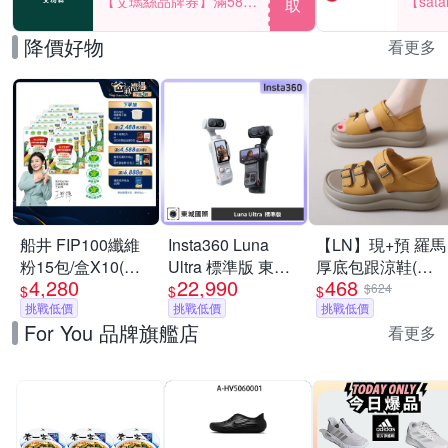
【艾瑪絲品牌券】滿580
【sat
取
享85折！
一件折$
降價好物
看更多
船井 FIP100纖維
Insta360 Luna
【LN】現+預 羅馬
粉15包/盒X10(共
Ultra 標準版 東城
厚底包跟涼鞋(女
4,280
22,990
468
150日份)-調節血
代理商公司貨
鞋/軟底/透氣)
$624
$
$
$
脂/血糖/膽固醇_速
挑戰低價
挑戰低價
挑戰低價
For You 品牌旗艦店
看更多