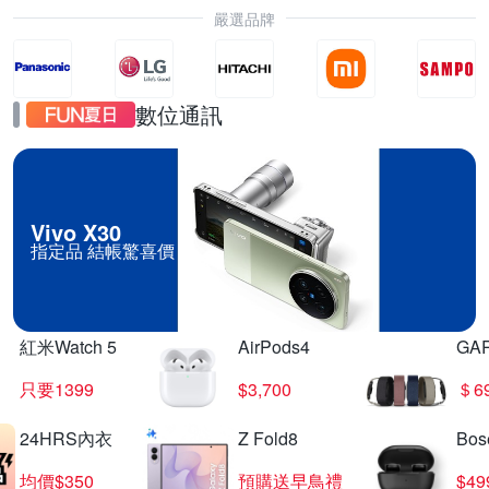
嚴選品牌
數位通訊
Vivo X30
指定品 結帳驚喜價
紅米Watch 5
AirPods4
GA
只要1399
$3,700
＄6
24HRS內衣
Z Fold8
Bo
均價$350
預購送早鳥禮
$4