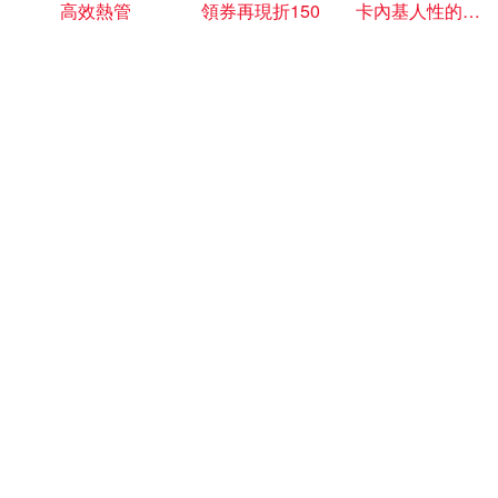
高效熱管
領券再現折150
卡內基人性的弱點