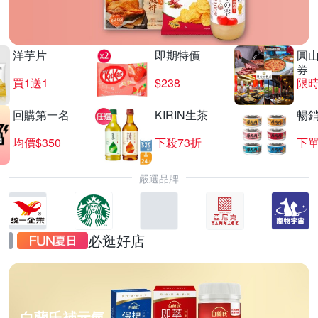
洋芋片
即期特價
圓
券
買1送1
$238
限時
回購第一名
KIRIN生茶
暢
均價$350
下殺73折
下單
嚴選品牌
必逛好店
白蘭氏補元氣