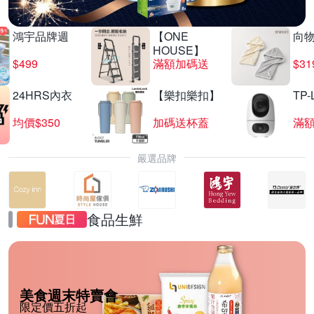
鴻宇品牌週
【ONE
向
HOUSE】
$499
滿額加碼送
$31
24HRS內衣
【樂扣樂扣】
TP-
均價$350
加碼送杯蓋
滿
嚴選品牌
食品生鮮
美食週末特賣會
限定價五折起