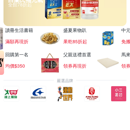
全館78折起
讀冊生活書籍
盛夏果物趴
中
滿額再現折
果乾85折起
免
回購第一名
父親送禮首選
馬
均價$350
領券再現折
領
嚴選品牌