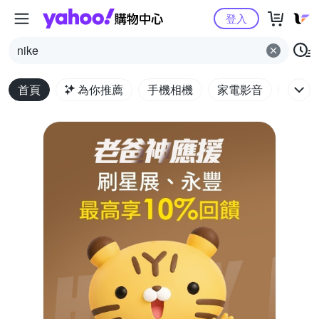
Yahoo購物中心
登入
nike
首頁
為你推薦
手機相機
家電影音
電腦