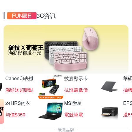
3C資訊
羅技Ｘ葡萄王
滿額好禮送不完
Canon印表機
技嘉顯示卡
華碩
滿額送超贈點
抗漲最低價
抽
24HRS內衣
MSI微星
EP
均價$350
電競筆電
送5
嚴選品牌