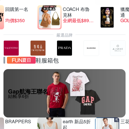
回購第一名
COACH 布魯
獵
克林
通
均價$350
全網最低$8999
GO
嚴選品牌
鞋服箱包
Gap航海王聯名
結帳享6折
BRAPPERS
earth 新品5折
三
起