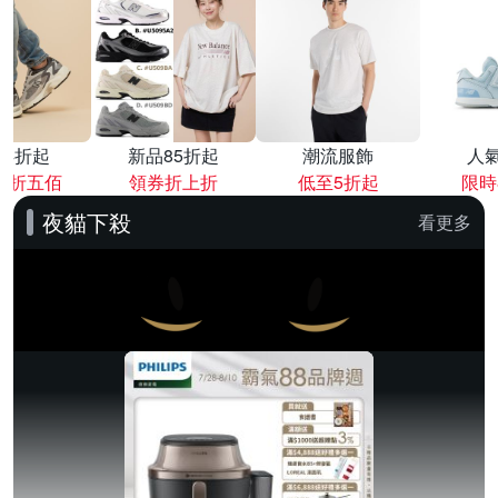
降4折起
新品85折起
潮流服飾
人
再折五佰
領券折上折
低至5折起
限時
夜貓下殺
看更多