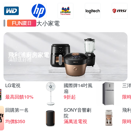
大小家電
飛利浦廚房家電
滿額送好禮
LG電視
國際牌14吋風
三
扇
最高回饋10%
9折起
限
回購第一名
SONY音響劇
飛
院
均價$350
滿萬送電視
限