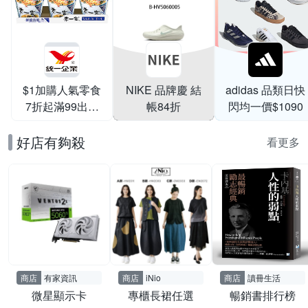
$1加購人氣零食
NIKE 品牌慶 結
adidas 品類日快
7折起滿99出貨
帳84折
閃均一價$1090
滿199打95折
好店有夠殺
看更多
商店
有家資訊
商店
iNio
商店
讀冊生活
微星顯示卡
專櫃長裙任選
暢銷書排行榜