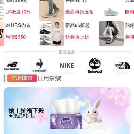
LINE送10%
最高再折五佰
限時
24HRS內衣
新品85折起
熱
均價$350
領券折上折
券後
嚴選品牌
日用清潔
搶！抗漲下殺
★紙品6折起