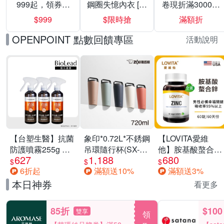
999起，領券折
鋼圈失憶內衣 [熱
卷現折滿3000折
上折 最高回饋
銷好評]
300
$999
$限時搶
滿額折
40%
OPENPOINT 點數回饋專區
活動說明
【台塑生醫】抗菌
象印*0.72L*不銹鋼
【LOVITA愛維
防護噴霧255g 三
吊環隨行杯(SX-
他】胺基酸螯合鋅
627
1,188
680
入組
LA72H)
x2瓶30mg素食錠
$
$
$
6折起
滿額送10%
滿額送3%
(鋅錠)
本日神券
看更多
85折
$100
雙享
領