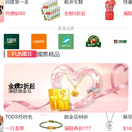
回購第一名
船井生醫
情
均價$350
全館3折起
滿
嚴選品牌
國際精品
金鑽2折起
滿額抽金豆
TODS托特包
鎮金店88折
蘇
一日直降
滿額再折777
$16