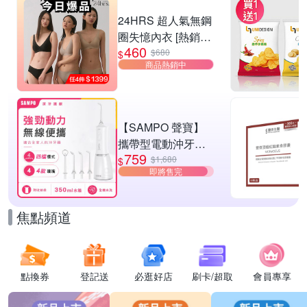
滿1件折$200
24HRS 超人氣無鋼
圈失憶內衣 [熱銷好
460
評]
$680
$
商品熱銷中
【SAMPO 聲寶】
攜帶型電動沖牙機/
759
洗牙器/沖牙器(WB-
$1,680
$
即將售完
Z2506NL)
焦點頻道
點換券
登記送
必逛好店
刷卡/超取
會員專享