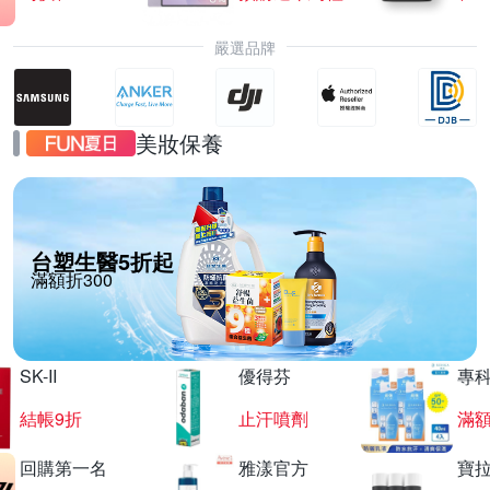
嚴選品牌
美妝保養
台塑生醫5折起
滿額折300
SK-II
優得芬
專
結帳9折
止汗噴劑
滿額
回購第一名
雅漾官方
寶