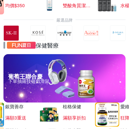
均價$350
雙酸角質潔膚露
水楊
嚴選品牌
保健醫療
葡萄王聯合慶
下單抽羅技遊戲滑鼠
銀寶善存
桂格保健
愛
滿額3重送
滿額享折扣
狂降