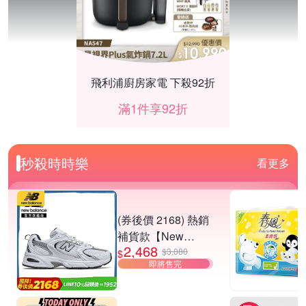
飛利浦廚房家電 下殺92折
滿1件享92折
秒殺時時樂
看更多
(券後價 2168) 熱銷
補貨款【New
2,468
Balance】復古運動
$3,080
$
即將售完
鞋_中性_白銀
_MR530SG-D楦
羅技 Lift 人體工學垂直滑鼠結帳再折200