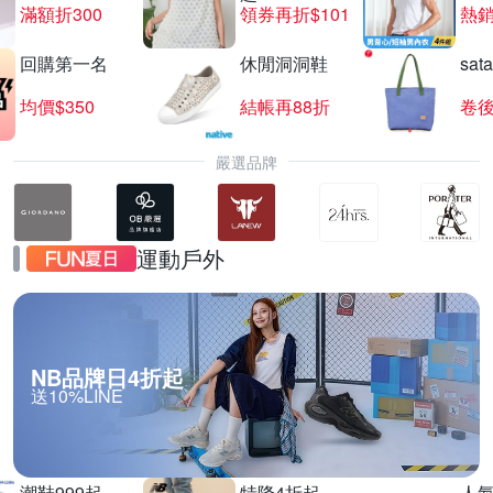
滿額折300
領券再折$101
熱銷
回購第一名
休閒洞洞鞋
sat
TISSOT 天梭表結帳8折
均價$350
結帳再88折
卷後
滿1件享8折
嚴選品牌
運動戶外
NB品牌日4折起
送10%LINE
潮鞋999起
特降4折起
人