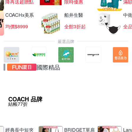
降再送超贈點
限時優惠
滿
COACHx美系
船井生醫
中
均價$8999
全館3折起
全品
嚴選品牌
國際精品
COACH 品牌
結帳77折
經典長中短夾
BRIDGET單肩
La