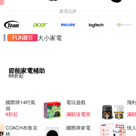
嚴選品牌
大小家電
節能家電補助
88折起
國際牌14吋風
電玩遊戲
飛
扇
9折起
滿額送電視
滿
COACH布魯克
國際牌家電
情
林