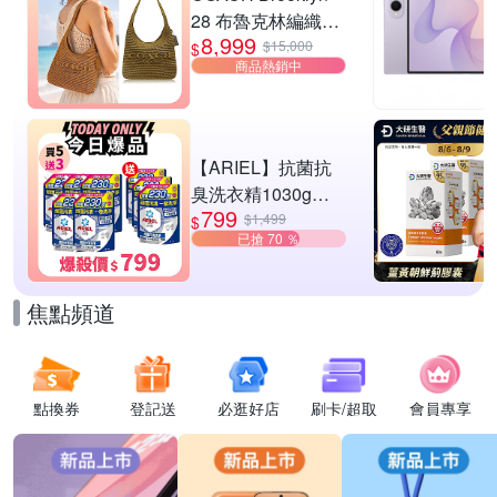
28 布魯克林編織款
8,999
單肩包-橄欖綠
$15,000
$
商品熱銷中
【ARIEL】抗菌抗
臭洗衣精1030g補
799
充包 X8 (抗菌去漬/
$1,499
$
已搶 70 ％
室內晾曬) 兩款任選
焦點頻道
點換券
登記送
必逛好店
刷卡/超取
會員專享