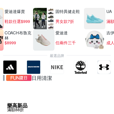
愛迪達爆賣
固特異健走鞋
UA
鞋款任選$999
男女款7折
滿額
COACH布魯克
愛迪達
吉
林
$8999
任兩件三千
嚴選品牌
日用清潔
樂高新品
滿額88折