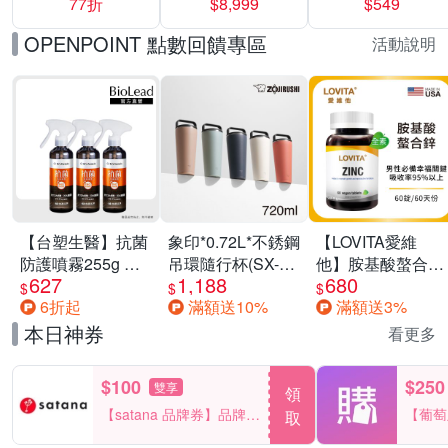
77折
$8,999
$549
一價-多款可選
任選一組 -生理
褲/衛生棉褲(無痕
OPENPOINT 點數回饋專區
活動說明
褲18片、安睡褲
24片)
【台塑生醫】抗菌
象印*0.72L*不銹鋼
【LOVITA愛維
防護噴霧255g 三
吊環隨行杯(SX-
他】胺基酸螯合鋅
627
1,188
680
入組
LA72H)
x2瓶30mg素食錠
$
$
$
6折起
滿額送10%
滿額送3%
(鋅錠)
本日神券
看更多
$100
$250
雙享
領
【satana 品牌券】品牌週
【葡萄
取
一件折$100
品滿29