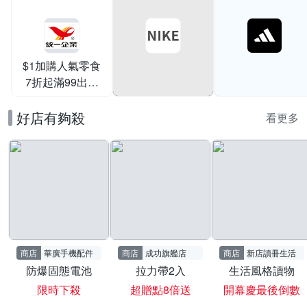
$1加購人氣零食
7折起滿99出貨
滿199打95折
好店有夠殺
看更多
商店
華廣手機配件
商店
成功旗艦店
商店
新店讀冊生活
防爆固態電池
拉力帶2入
生活風格讀物
限時下殺
超贈點8倍送
開幕慶最後倒數