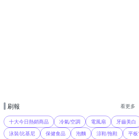
刷報
看更多
十大今日熱銷商品
冷氣/空調
電風扇
牙齒美白
泳裝/比基尼
保健食品
泡麵
涼鞋/拖鞋
平板