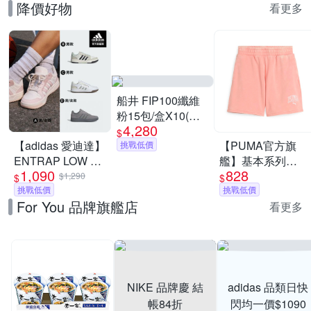
降價好物
看更多
船井 FIP100纖維
粉15包/盒X10(共
4,280
150日份)-調節血
$
【adidas 愛迪達】
【PUMA官方旗
脂/血糖/膽固醇_速
挑戰低價
ENTRAP LOW 運
艦】基本系列
1,090
828
動休閒鞋 籃球鞋
Puma Class
$1,290
$
$
復古 男鞋/女鞋 (多
挑戰低價
Washed 5吋短褲
挑戰低價
For You 品牌旗艦店
款任選)
女性 68503518
看更多
NIKE 品牌慶 結
adidas 品類日快
帳84折
閃均一價$1090