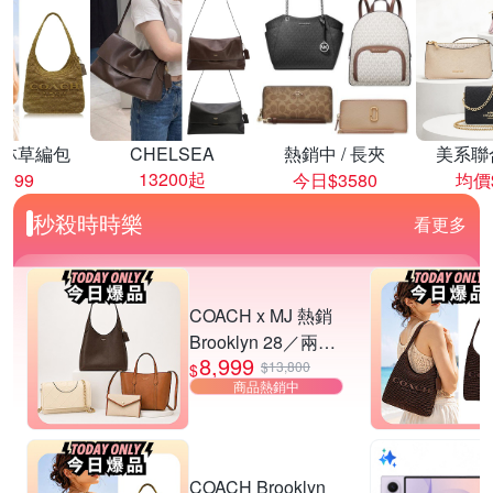
林草編包
CHELSEA
熱銷中 / 長夾
美系聯
13200起
8999
今日$3580
均價$
秒殺時時樂
看更多
COACH x MJ 熱銷
Brooklyn 28／兩用
8,999
／斜背包均一價-多
$13,800
$
商品熱銷中
款可選
COACH Brooklyn