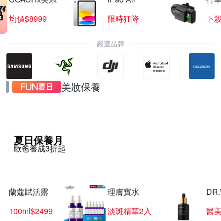
均價$8999
限時狂降
下殺
嚴選品牌
美妝保養
夏日保養月
歐爸養成3折起
蘭蔻賦活露
理膚寶水
DR
100ml$2499
淡斑精華2入
醫美