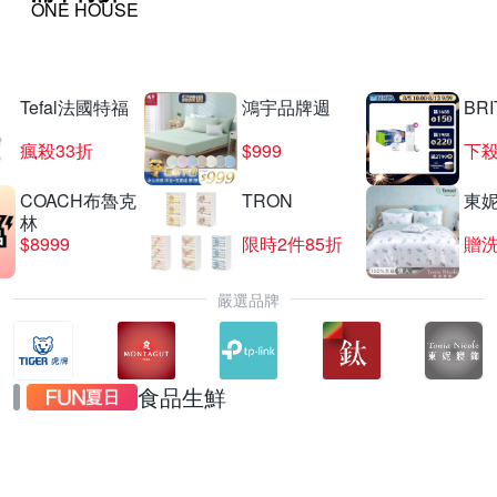
ONE HOUSE
Tefal法國特福
鴻宇品牌週
BRI
瘋殺33折
$999
下殺
COACH布魯克
TRON
東
林
$8999
限時2件85折
贈
嚴選品牌
食品生鮮