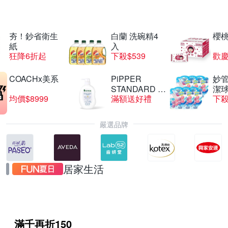
夯！鈔省衛生
白蘭 洗碗精4
櫻
紙
入
狂降6折起
下殺$539
歡慶
COACHx美系
PiPPER
妙管
STANDARD 沛
潔球
均價$8999
滿額送好禮
下殺
柏
嚴選品牌
居家生活
滿千再折150