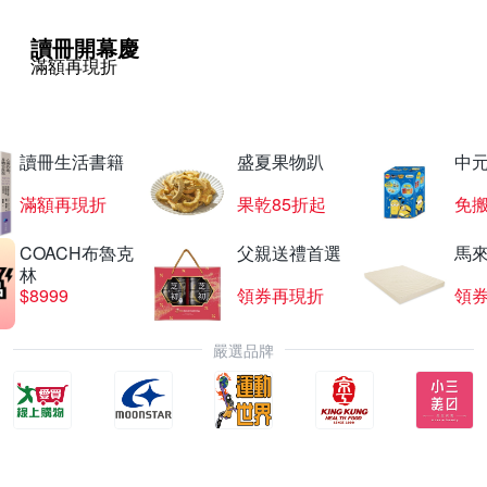
讀冊開幕慶
滿額再現折
讀冊生活書籍
盛夏果物趴
中
滿額再現折
果乾85折起
免
COACH布魯克
父親送禮首選
馬
林
$8999
領券再現折
領
嚴選品牌