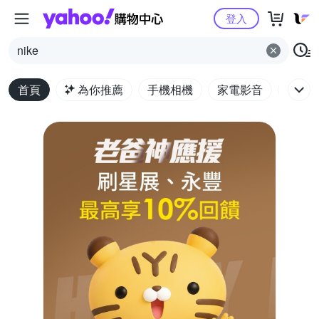
Yahoo購物中心
登入
nike
首頁
為你推薦
手機相機
家電影音
電腦