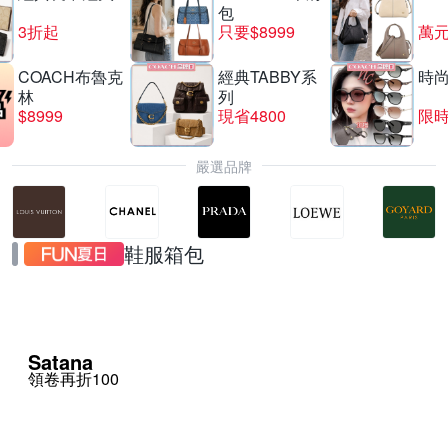
包
3折起
只要$8999
萬
COACH布魯克
經典TABBY系
時
林
列
$8999
現省4800
限時
嚴選品牌
鞋服箱包
Satana
領卷再折100