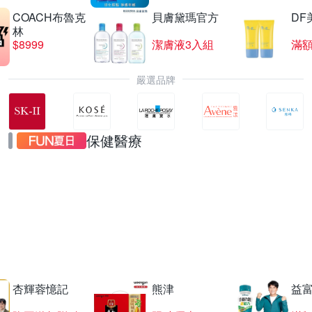
COACH布魯克
貝膚黛瑪官方
DF
林
$8999
潔膚液3入組
滿額
嚴選品牌
保健醫療
熊津黑蔘飲
限搶超值組
杏輝蓉憶記
熊津
益