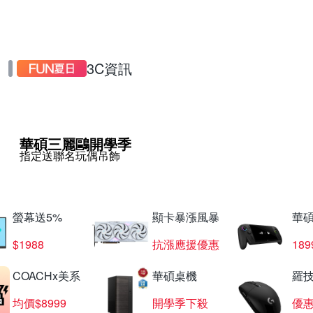
3C資訊
華碩三麗鷗開學季
指定送聯名玩偶吊飾
螢幕送5%
顯卡暴漲風暴
華
$1988
抗漲應援優惠
18
COACHx美系
華碩桌機
羅技
均價$8999
開學季下殺
優