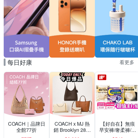
每日好康
看更多
COACH｜品牌日
COACH x MJ 熱
【好自在】無痕
全館77折
銷 Brooklyn 28／
早安褲/奢柔褲/熊
兩用／斜背包均
抱安睡褲 超值組