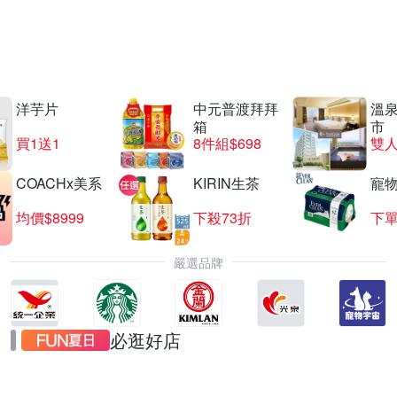
中元拜拜箱百元入
宅配到家免重提
洋芋片
中元普渡拜拜
溫
箱
市
買1送1
8件組$698
COACHx美系
KIRIN生茶
寵
均價$8999
下殺73折
下單
嚴選品牌
必逛好店