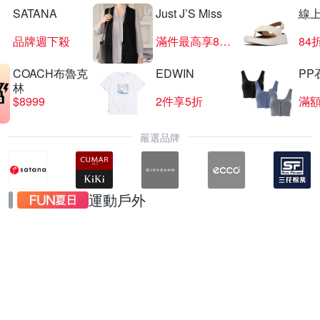
SATANA
Just J’S Miss
線
品牌週下殺
滿件最高享85折
84
COACH布魯克
EDWIN
PP
林
$8999
2件享5折
滿額
嚴選品牌
運動戶外
NIKE熱銷跑鞋
$1299起