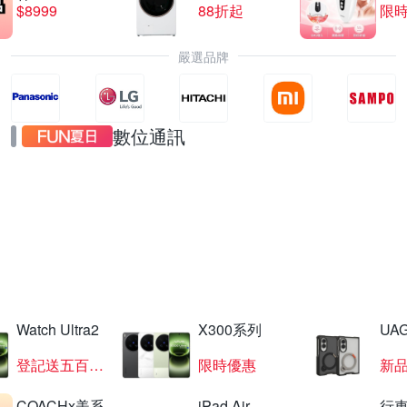
$8999
88折起
限時
嚴選品牌
數位通訊
三星摺疊新機預購
享無痛升級現省六千
Watch Ultra2
X300系列
UAG
登記送五百超贈點
限時優惠
新
COACHx美系
iPad Air
行