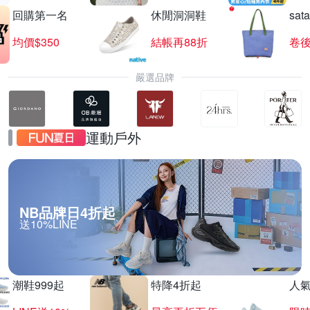
回購第一名
休閒洞洞鞋
sat
均價$350
結帳再88折
卷後
嚴選品牌
運動戶外
NB品牌日4折起
送10%LINE
潮鞋999起
特降4折起
人