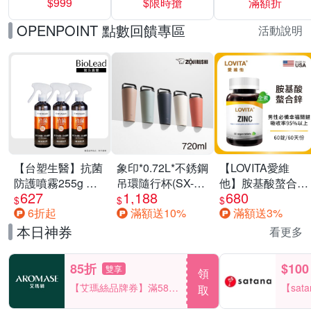
$999
$限時搶
滿額折
40%
OPENPOINT 點數回饋專區
活動說明
【台塑生醫】抗菌
象印*0.72L*不銹鋼
【LOVITA愛維
防護噴霧255g 三
吊環隨行杯(SX-
他】胺基酸螯合鋅
627
1,188
680
入組
LA72H)
x2瓶30mg素食錠
$
$
$
6折起
滿額送10%
滿額送3%
(鋅錠)
本日神券
看更多
85折
$100
雙享
領
【艾瑪絲品牌券】滿580
【sat
取
享85折！
一件折$