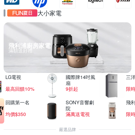
大小家電
飛利浦廚房家電
滿額送好禮
LG電視
國際牌14吋風
三
扇
最高回饋10%
9折起
限
回購第一名
SONY音響劇
飛
院
均價$350
滿萬送電視
限
嚴選品牌