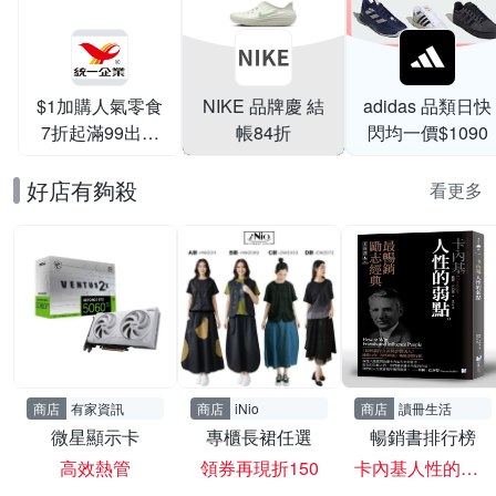
$1加購人氣零食
NIKE 品牌慶 結
adidas 品類日快
7折起滿99出貨
帳84折
閃均一價$1090
滿199打95折
好店有夠殺
看更多
商店
有家資訊
商店
iNio
商店
讀冊生活
微星顯示卡
專櫃長裙任選
暢銷書排行榜
高效熱管
領券再現折150
卡內基人性的弱點