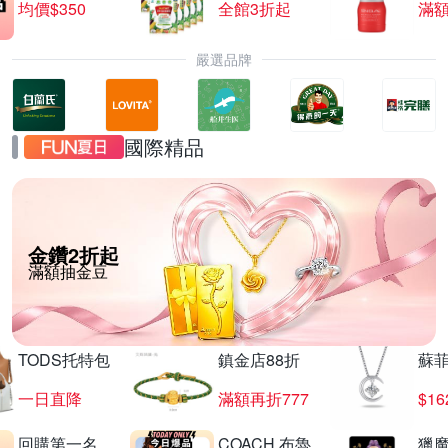
均價$350
全館3折起
滿
嚴選品牌
國際精品
金鑽2折起
滿額抽金豆
TODS托特包
鎮金店88折
蘇
一日直降
滿額再折777
$16
回購第一名
COACH 布魯
獵