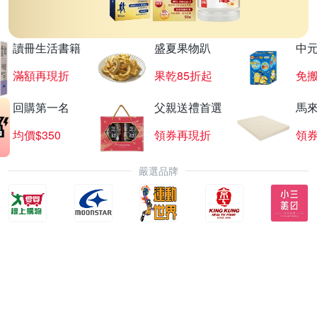
讀冊生活書籍
盛夏果物趴
中
滿額再現折
果乾85折起
免
回購第一名
父親送禮首選
馬
均價$350
領券再現折
領
嚴選品牌