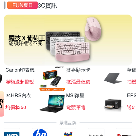
3C資訊
羅技Ｘ葡萄王
滿額好禮送不完
Canon印表機
技嘉顯示卡
華碩
滿額送超贈點
抗漲最低價
抽
24HRS內衣
MSI微星
EP
均價$350
電競筆電
送5
嚴選品牌