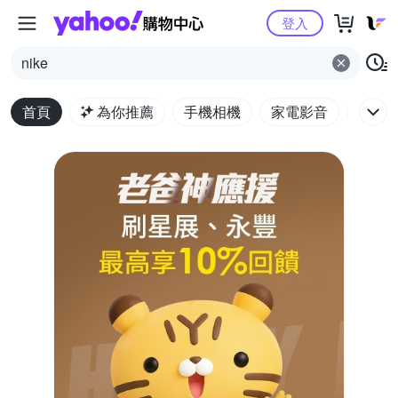
Yahoo購物中心
登入
nike
首頁
為你推薦
手機相機
家電影音
電腦