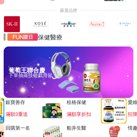
嚴選品牌
保健醫療
葡萄王聯合慶
下單抽羅技遊戲滑鼠
銀寶善存
桂格保健
愛
滿額3重送
滿額享折扣
狂降
回購第一名
船井生醫
情