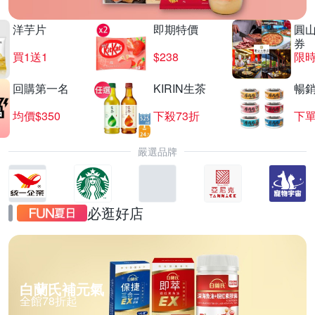
洋芋片
即期特價
圓
券
買1送1
$238
限時
回購第一名
KIRIN生茶
暢
均價$350
下殺73折
下單
嚴選品牌
必逛好店
白蘭氏補元氣
全館78折起