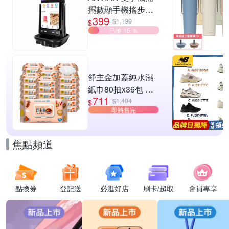
擺數顯手機搖步機
399
靜音自動計步器 搖
$1,199
$
已搶 15 ％
步器 刷步數神器 搖
步機
舒主金加蓋純水濕
紙巾80抽x36包 台
711
灣製 濕巾
$1,404
$
即將售完
焦點頻道
點換券
登記送
必逛好店
刷卡/超取
會員專享