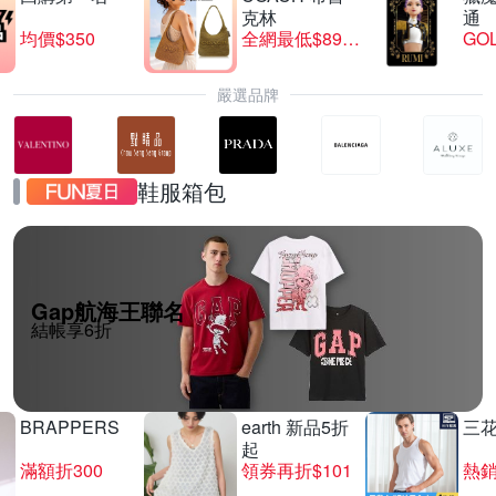
克林
通
均價$350
全網最低$8999
GO
嚴選品牌
鞋服箱包
Gap航海王聯名
結帳享6折
BRAPPERS
earth 新品5折
三
起
滿額折300
領券再折$101
熱銷