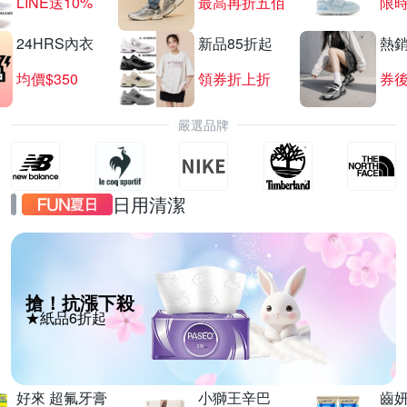
LINE送10%
最高再折五佰
限時
24HRS內衣
新品85折起
熱
均價$350
領券折上折
券後
嚴選品牌
日用清潔
搶！抗漲下殺
★紙品6折起
好來 超氟牙膏
小獅王辛巴
齒妍