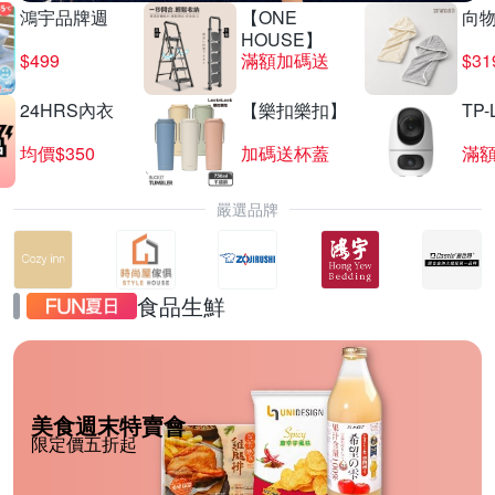
鴻宇品牌週
【ONE
向
HOUSE】
$499
滿額加碼送
$31
24HRS內衣
【樂扣樂扣】
TP-
均價$350
加碼送杯蓋
滿
嚴選品牌
食品生鮮
美食週末特賣會
限定價五折起