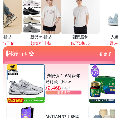
降4折起
新品85折起
潮流服飾
人
再折五佰
領券折上折
低至5折起
限時
秒殺時時樂
看更多
(券後價 2168) 熱銷
補貨款【New
2,468
Balance】復古運動
$3,080
$
即將售完
鞋_中性_白銀
_MR530SG-D楦
ANTIAN 雙手機搖