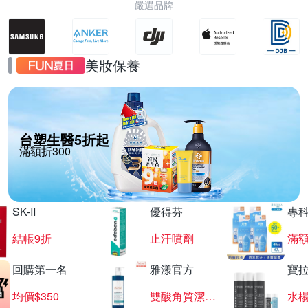
嚴選品牌
美妝保養
台塑生醫5折起
滿額折300
SK-II
優得芬
專
結帳9折
止汗噴劑
滿額
回購第一名
雅漾官方
寶
均價$350
雙酸角質潔膚露
水楊