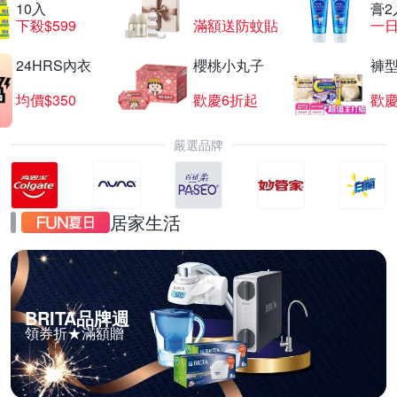
10入
膏2
下殺$599
滿額送防蚊貼
一日
24HRS內衣
櫻桃小丸子
褲
均價$350
歡慶6折起
歡慶
嚴選品牌
居家生活
BRITA品牌週
領券折★滿額贈