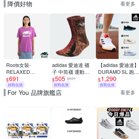
降價好物
看更多
Roots女裝-
adidas 愛迪達 襪
【adidas 愛迪達】
RELAXED
子 中筒襪 運動襪
DURAMO SL 跑鞋
691
505
1,290
COOPER 短袖上
三葉草 TIE DYE
運動鞋 慢跑鞋 男
$531
$
$
$
衣-淡莓紫
挑戰低價
CREW 咖紅
挑戰低價
鞋/女鞋 (多款任選)
挑戰低價
For You 品牌旗艦店
IJ6672
看更多