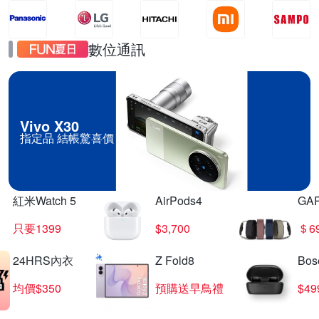
數位通訊
Vivo X30
指定品 結帳驚喜價
紅米Watch 5
AirPods4
GA
只要1399
$3,700
＄6
24HRS內衣
Z Fold8
Bo
均價$350
預購送早鳥禮
$4