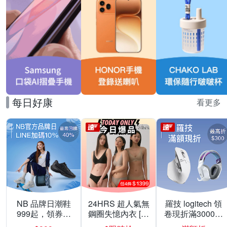
每日好康
看更多
NB 品牌日潮鞋
24HRS 超人氣無
羅技 logitech 領
999起，領券折
鋼圈失憶內衣 [熱
卷現折滿3000折
上折 最高回饋
銷好評]
300