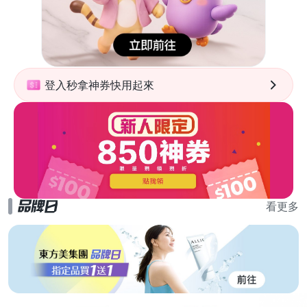
登入秒拿神券快用起來
看更多