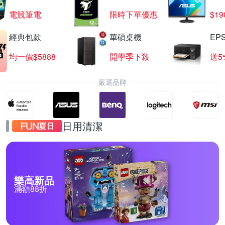
電競筆電
限時下單優惠
$19
經典包款
華碩桌機
EP
均一價$5888
開學季下殺
送5
嚴選品牌
日用清潔
樂高新品
滿額88折