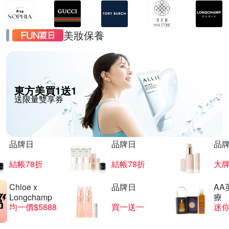
美妝保養
東方美買1送1
送限量雙享券
品牌日
品牌日
品
結帳78折
結帳78折
大
Chloe x
品牌日
AA
Longchamp
療
均一價$5888
買一送一