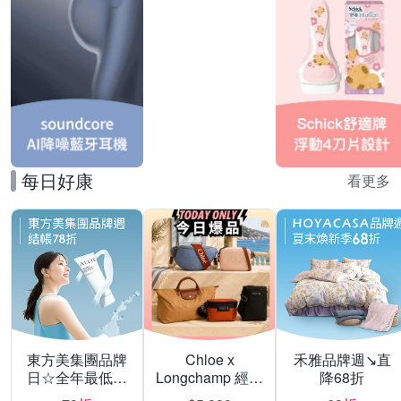
每日好康
看更多
東方美集團品牌
Chloe x
禾雅品牌週↘直
日☆全年最低▼
Longchamp 經典
降68折
激殺28折
包款均一價