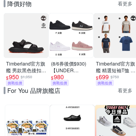
降價好物
看更多
Timberland官方旗
(8/6券後價$930)
Timberland官方旗
艦 男款黑色後扣式
【UNDER
艦 精選短袖T恤 素
950
980
699
涼鞋|A6DPPETY
ARMOUR】UA
T 男款(多款任選)
$1,050
$750
$
$
$
挑戰低價
Official 休閒鞋 男
挑戰低價
挑戰低價
For You 品牌旗艦店
女多款任選
看更多