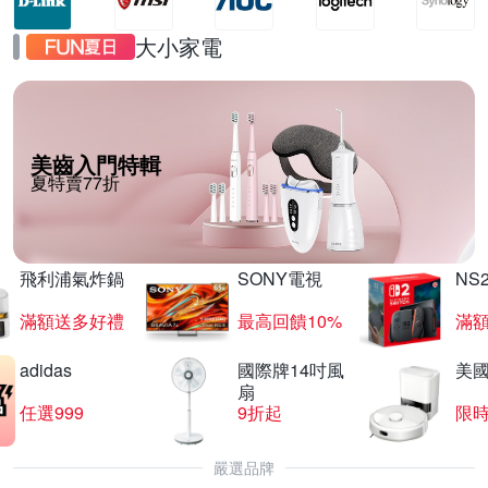
大小家電
美齒入門特輯
夏特賣77折
飛利浦氣炸鍋
SONY電視
NS
滿額送多好禮
最高回饋10%
滿
adidas
國際牌14吋風
美國i
扇
任選999
9折起
限
嚴選品牌