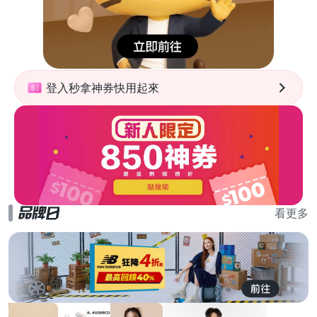
登入秒拿神券快用起來
看更多