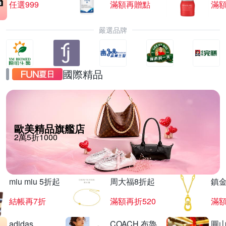
任選999
滿額再贈點
滿
嚴選品牌
國際精品
歐美精品旗艦店
2萬5折1000
miu miu 5折起
周大福8折起
鎮金
結帳再7折
滿額再折520
滿額
adidas
COACH 布魯
圓