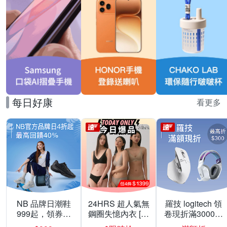
每日好康
看更多
NB 品牌日潮鞋
24HRS 超人氣無
羅技 logitech 領
999起，領券折
鋼圈失憶內衣 [熱
卷現折滿3000折
上折 最高回饋
銷好評]
300