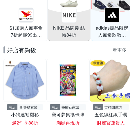
$1加購人氣零食
NIKE 品牌慶 結
adidas爆品限定
7折起滿99出貨
帳84折
人氣爆款激降
滿199打95折
$999
好店有夠殺
看更多
商店
HP專櫃女裝
商店
墊腳石商城
商店
吉祥開運坊
小狗連袖襯衫
寶可夢集換卡牌
五色線紅線手環
滿2件享88折
滿額再現折
財運官運貴人