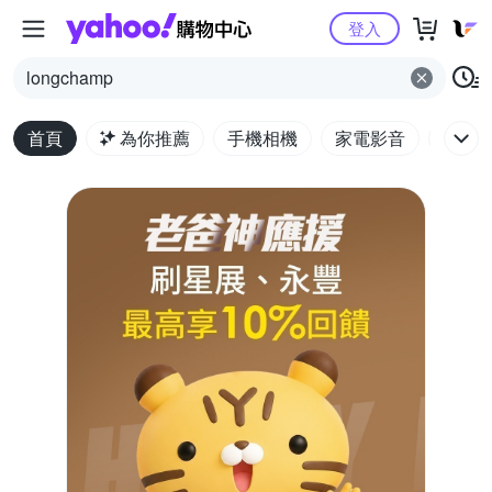
Yahoo購物中心
登入
longchamp
首頁
為你推薦
手機相機
家電影音
電腦