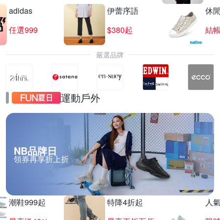
adidas
伊蕾序語
休
任選999
$380起
結帳
嚴選品牌
運動戶外
NB品牌日
領券再享折上折
潮鞋999起
特降4折起
人