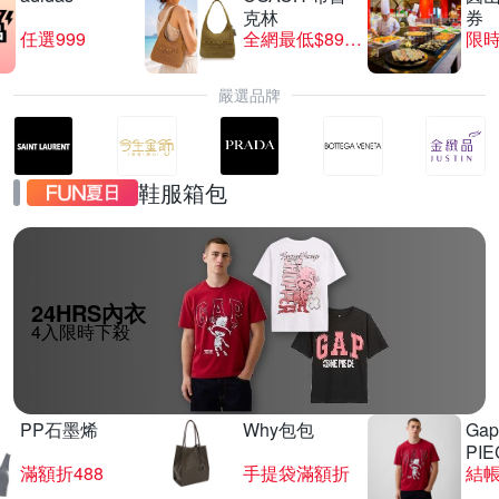
克林
券
任選999
全網最低$8999
限時
嚴選品牌
鞋服箱包
24HRS內衣
4入限時下殺
PP石墨烯
Why包包
Gap
PIE
滿額折488
手提袋滿額折
結帳