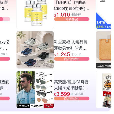
絲特 即
【BHK’s】維他命
40張
C500錠 (90粒/瓶)3
1,010
瓶組
$2,097
$
即將售完
axy Z
鞋全家福 人氣品牌
6吋 摺
運動男女鞋任選均
1,245
12G)
一價
5,900
$1,980
$
商品熱銷中
用透氣
萬寶龍/雷朋/保時捷
褲
太陽＆光學眼鏡(共
3,599
箱購,黏
多款)出清
90
$13,800
$
商品熱銷中