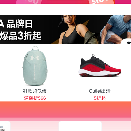
鞋款超低價
Outlet出清
滿額折566
5折起