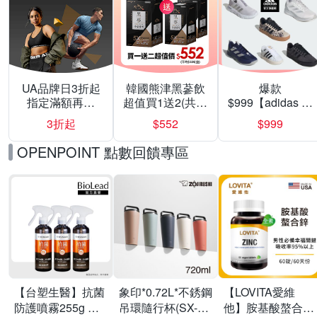
UA品牌日3折起
韓國熊津黑蔘飲
爆款
指定滿額再折
超值買1送2(共24
$999【adidas 愛
200
入組)
迪達】男/女 精選
3折起
$552
$999
運動鞋休閒鞋 任
選均一價
OPENPOINT 點數回饋專區
【台塑生醫】抗菌
象印*0.72L*不銹鋼
【LOVITA愛維
防護噴霧255g 三
吊環隨行杯(SX-
他】胺基酸螯合鋅