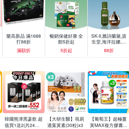
樂高新品 滿1688
暢銷保健好康 全
SK-II,雅詩蘭黛,資
打88折
館5折起
生堂,海洋拉娜,赫
蓮娜▼結帳再折
滿額折
5折起
88折
韓國熊津黑蔘飲 超
【大研生醫】視易
【葡萄王】超極薑
值買1送2(共24入
適葉黃素(30粒)x3
黃MAX複方膠囊