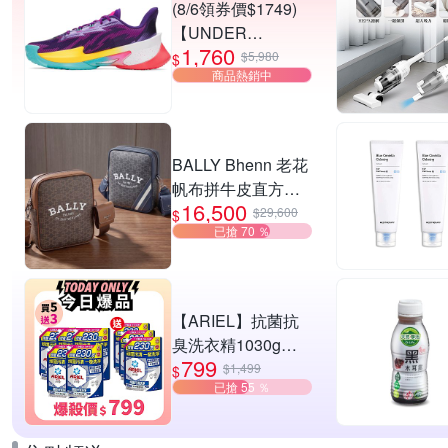
(8/6領券價$1749)
【UNDER
1,760
ARMOUR】UA
$5,980
$
商品熱銷中
CURRY SERIES 7
籃球鞋 多款任選
BALLY Bhenn 老花
帆布拼牛皮直方肩
16,500
斜背郵差包-2款可
$29,600
$
已搶 70 ％
選
【ARIEL】抗菌抗
臭洗衣精1030g補
799
充包 X8 (抗菌去漬/
$1,499
$
已搶 55 ％
室內晾曬) 兩款任選