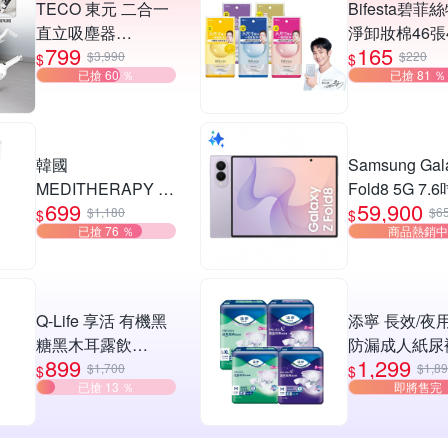
TECO 東元 二合一
Bifesta碧菲
直立吸塵器
淨卸妝棉46張
799
165
XYFXJ068
入(5款任選)
$3,990
$220
$
$
已搶 60 ％
已搶 81 ％
韓國
Samsung Gal
MEDITHERAPY 藍
Fold8 5G 7.
699
59,900
色積雪草修護乖乖
疊手機 (12G/5
$1,180
$6
$
$
已搶 76 ％
商品熱銷中
霜100ml 2入組
Q-Life 享活 有機黑
添寧 長效/夜
糖黑木耳露飲
防漏成人紙尿
899
1,299
350mlx48罐 惜食良
M/L-XL(6包/
$1,700
$1,8
$
$
已搶 13 ％
即將售完
品 黑木耳 黑糖 膳食
貼型)
纖維 純素 無添加