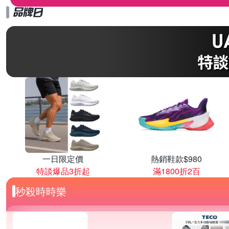
一日限定價
熱銷鞋款$980
特談爆品3折起
滿1800折2百
秒殺時時樂