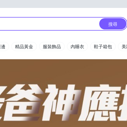
搜尋
週邊
精品黃金
服裝飾品
內睡衣
鞋子箱包
美