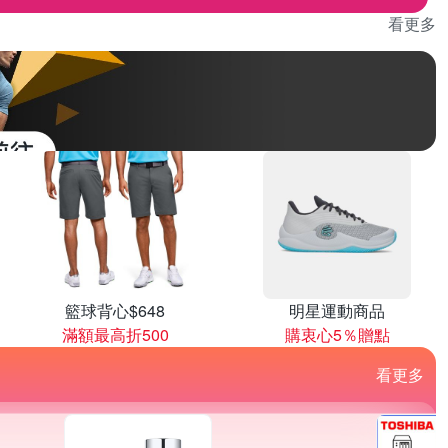
看更多
籃球背心$648
明星運動商品
滿額最高折500
購衷心5％贈點
看更多